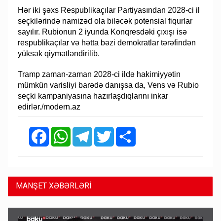
Hər iki şəxs Respublikaçılar Partiyasından 2028-ci il
seçkilərində namizəd ola biləcək potensial fiqurlar
sayılır. Rubionun 2 iyunda Konqresdəki çıxışı isə
respublikaçılar və hətta bəzi demokratlar tərəfindən
yüksək qiymətləndirilib.
Tramp zaman-zaman 2028-ci ildə hakimiyyətin
mümkün varisliyi barədə danışsa da, Vens və Rubio
seçki kampaniyasına hazırlaşdıqlarını inkar
edirlər./modern.az
Facebook
WhatsApp
Telegram
Twitter
Share
MANŞET XƏBƏRLƏRİ