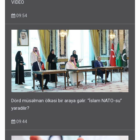
VİDEO
09:54
Dörd müsəlman ölkəsi bir araya gəlir: “İslam NATO-su”
yaradılır?
09:44