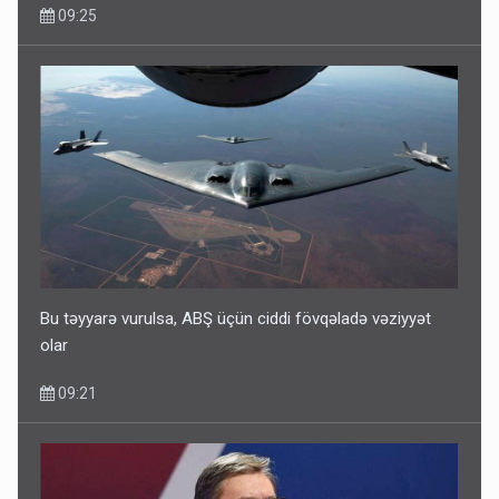
09:25
Bu təyyarə vurulsa, ABŞ üçün ciddi fövqəladə vəziyyət
olar
09:21