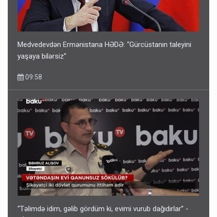
Medvedevdən Ermənistana HƏDƏ: “Gürcüstanın taleyini
yaşaya bilərsiz”
09:58
“Təlimdə idim, gəlib gördüm ki, evimi vurub dağıdırlar” -