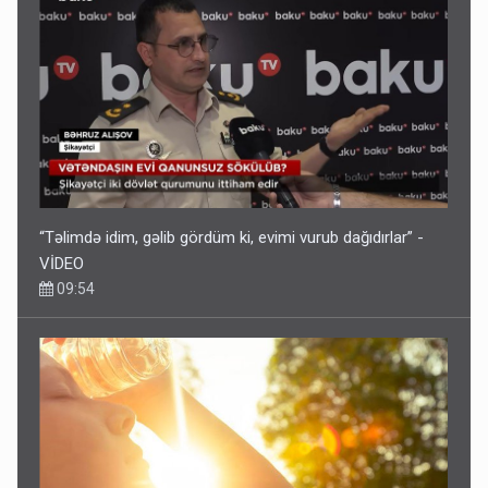
“Təlimdə idim, gəlib gördüm ki, evimi vurub dağıdırlar” -
VİDEO
09:54