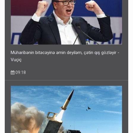
Müharibənin bitəcəyinə əmin deyiləm, çətin qış gözləyir -
Vuçiç
09:18