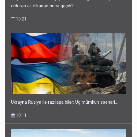
öldürən əli ölkədən necə qaçıb?
10:21
Ukrayna Rusiya ilə razılaşa bilər: Üç mümkün ssenari...
10:11