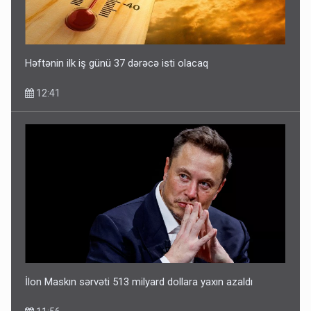
Həftənin ilk iş günü 37 dərəcə isti olacaq
12:41
İlon Maskın sərvəti 513 milyard dollara yaxın azaldı