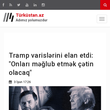
Türküstan.az
Adımız yolumuzdur
Tramp varislərini elan etdi:
"Onları məğlub etmək çətin
olacaq"
3 İyun 17:26