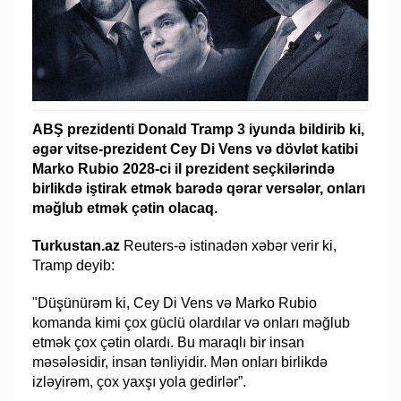
ABŞ prezidenti Donald Tramp 3 iyunda bildirib ki,
əgər vitse-prezident Cey Di Vens və dövlət katibi
Marko Rubio 2028-ci il prezident seçkilərində
birlikdə iştirak etmək barədə qərar versələr, onları
məğlub etmək çətin olacaq.
Turkustan.az
Reuters-ə istinadən xəbər verir ki,
Tramp deyib:
"Düşünürəm ki, Cey Di Vens və Marko Rubio
komanda kimi çox güclü olardılar və onları məğlub
etmək çox çətin olardı. Bu maraqlı bir insan
məsələsidir, insan tənliyidir. Mən onları birlikdə
izləyirəm, çox yaxşı yola gedirlər”.