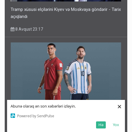
Tramp xüsusi elçilərini Kiyev və Moskvaya göndərir - Tarix
açıqlandı
8 Avqust 23:17
×
Abunə olaraq ən son xəbərləri izləyin.
Messini partlatmaq, Ronaldonu qaçırmaq istəyiblər - FTB
Powered by SendPulse
açıqladı
Hə
Yox
8 Avqust 22:58