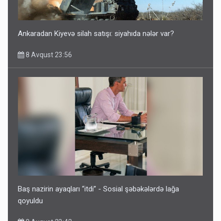
Ankaradan Kiyevə silah satışı: siyahıda nələr var?
8 Avqust 23:56
Baş nazirin ayaqları “itdi” - Sosial şəbəkələrdə lağa
qoyuldu