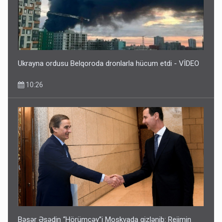
Ukrayna ordusu Belqoroda dronlarla hücum etdi - VİDEO
10:26
Bəşər Əsədin “Hörümçəy”i Moskvada gizlənib: Rejimin