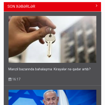
SON XƏBƏRLƏR
Avtomobil sahiblərinin nəzərinə: Kasko bahalaşır -
SƏBƏBLƏR
15:35
Mənzil bazarında bahalaşma: Kirayələr nə qədər artıb?
16:17