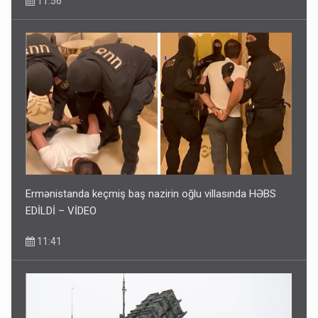
11:56
Ermənistanda keçmiş baş nazirin oğlu villasında HƏBS
EDİLDİ – VİDEO
11:41