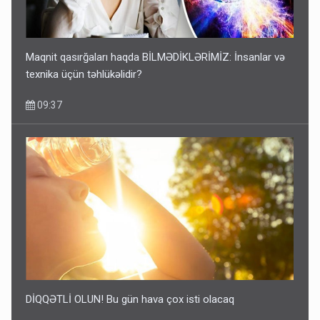
Maqnit qasırğaları haqda BİLMƏDİKLƏRİMİZ: İnsanlar və
texnika üçün təhlükəlidir?
09:37
DİQQƏTLİ OLUN! Bu gün hava çox isti olacaq