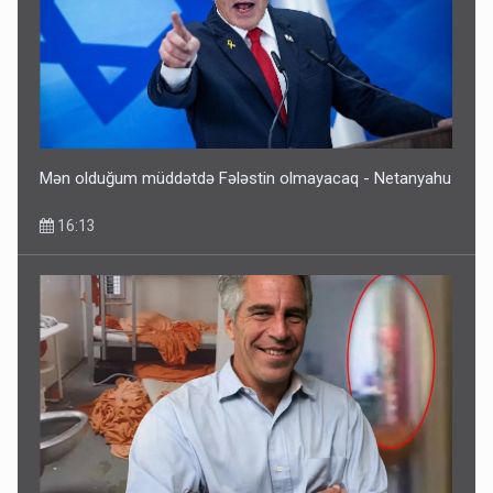
Dünyanı idarə edənlər insanlığın başını bu şou ilə qatır
14:22
Mən olduğum müddətdə Fələstin olmayacaq - Netanyahu
16:13
Fırıldaqçıların yeni silahı: Süni intellekt - Bunları etməzdən
əvvəl diqqətli olun
10:56