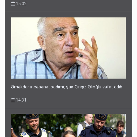
15:02
Əməkdar incəsənət xadimi, şair Çingiz Əlioğlu vəfat edib
14:31