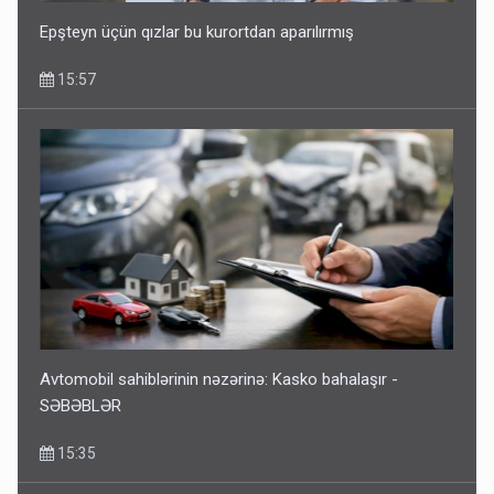
Epşteyn üçün qızlar bu kurortdan aparılırmış
15:57
Avtomobil sahiblərinin nəzərinə: Kasko bahalaşır -
SƏBƏBLƏR
15:35