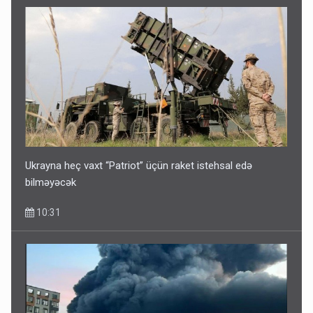
Ukrayna heç vaxt “Patriot” üçün raket istehsal edə
bilməyəcək
10:31