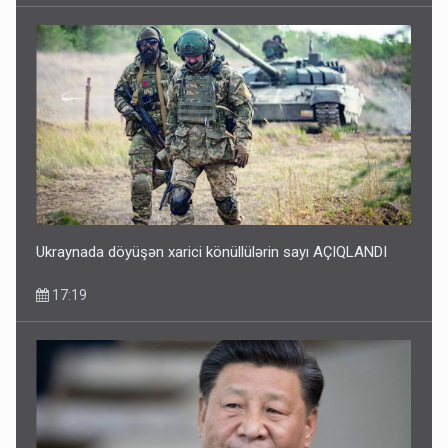
Ukraynada döyüşən xarici könüllülərin sayı AÇIQLANDI
17:19