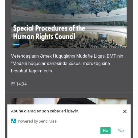
Vətəndaşların Əmək Hüquqlarını Müdafiə Liqası BMT-nin
“Mədəni hüquqlar sahəsində xüsusi məruzəçisinə
hesabat təqdim edib
14:34
×
Abunə olaraq ən son xəbərləri izləyin.
Powered by SendPulse
Hə
Yox