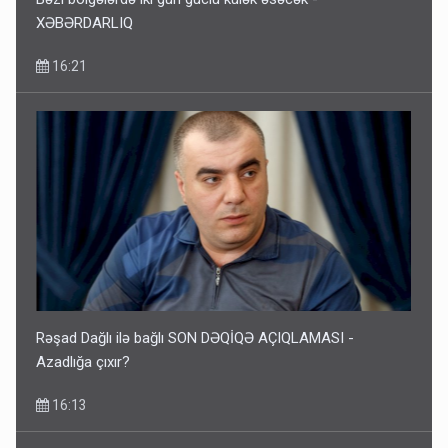
XƏBƏRDARLIQ
16:21
Rəşad Dağlı ilə bağlı SON DƏQİQƏ AÇIQLAMASI -
Azadlığa çıxır?
16:13