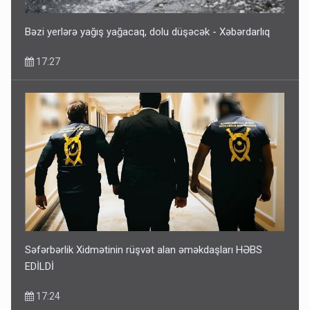
Bəzi yerlərə yağış yağacaq, dolu düşəcək - Xəbərdarlıq
17:27
Səfərbərlik Xidmətinin rüşvət alan əməkdaşları HƏBS
EDİLDİ
17:24