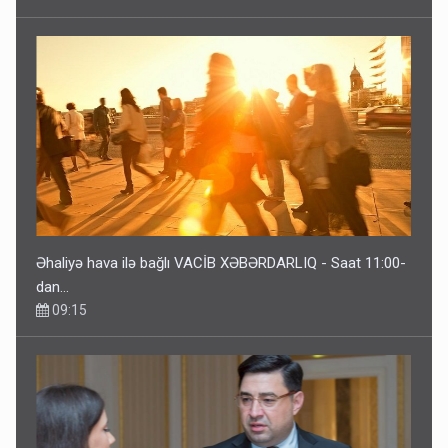
Əhaliyə hava ilə bağlı VACİB XƏBƏRDARLIQ - Saat 11:00-
dan…
09:15