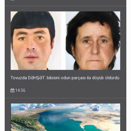
Tovuzda DƏHŞƏT: bibisini odun parçası ilə döyüb öldürdü
14:56