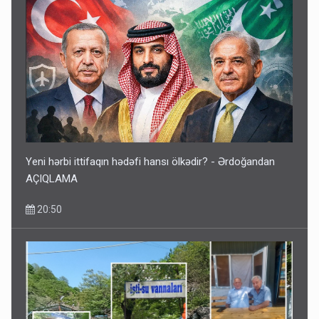
Kartdan karta istədiyiniz qədər köçürmə edə bilərsiniz -
VİDEO
11:06
Yeni hərbi ittifaqın hədəfi hansı ölkədir? - Ərdoğandan
AÇIQLAMA
20:50