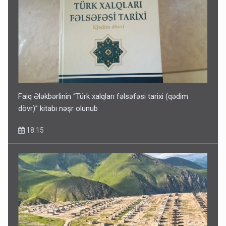
Faiq Ələkbərlinin “Türk xalqları fəlsəfəsi tarixi (qədim
dövr)” kitabı nəşr olunub
18:15