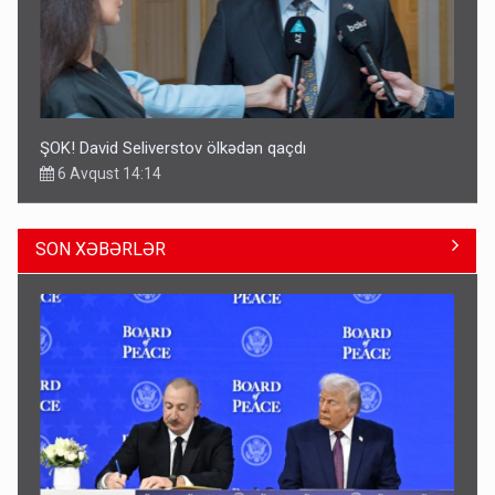
ŞOK! David Seliverstov ölkədən qaçdı
6 Avqust 14:14
SON XƏBƏRLƏR
Geri çağırılan səfir Abel Məhərrəmovun oğludur - DOSYE