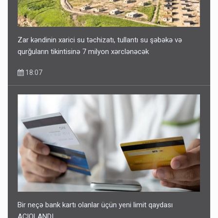
Zar kəndinin xarici su təchizatı, tullantı su şəbəkə və
qurğuların tikintisinə 7 milyon xərclənəcək
18:07
Bir neçə bank kartı olanlar üçün yeni limit qaydası
AÇIQLANDI