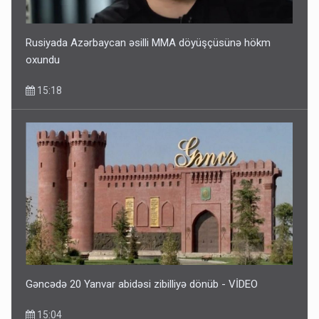
Rusiyada Azərbaycan əsilli MMA döyüşçüsünə hökm
oxundu
15:18
Gəncədə 20 Yanvar abidəsi zibilliyə dönüb - VİDEO
15:04