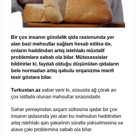
Bir çox insanın gündəlik qida rasionunda yer
alan bəzi məhsullar sağlam hesab edilsə də,
onların həddindən artıq istehlakı müxtəlif
problemlərə səbəb ola bilər. Mütəxəssislər
bildirirlər ki, faydalı olduğu düşünülən qidaların
belə normadan artıq qəbulu orqanizmə mənfi
təsir göstərə bilər.
Turkustan.az
xəbər verir ki, xüsusilə ağ çörək ən
çox istifadə olunan məhsullar sırasındadır.
Səhər yeməyindən axşam süfrəsinə qədər bir çox
insanın qidasında yer alan bu məhsulun həddindən
artıq istehlakı qan şəkərinin sürətlə yüksəlməsinə və
əlavə çəki probleminə səbəb ola bilər.