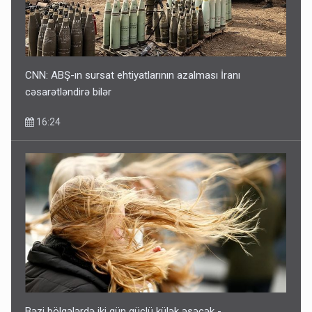
CNN: ABŞ-ın sursat ehtiyatlarının azalması İranı
cəsarətləndirə bilər
16:24
Bəzi bölgələrdə iki gün güclü külək əsəcək -