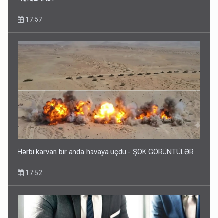
17:57
Hərbi karvan bir anda havaya uçdu - ŞOK GÖRÜNTÜLƏR
17:52