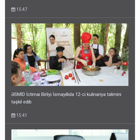
15:47
ƏSMİD İctimai Birliyi İsmayıllıda 12-ci kulinariya təlimini
təşkil edib
15:41