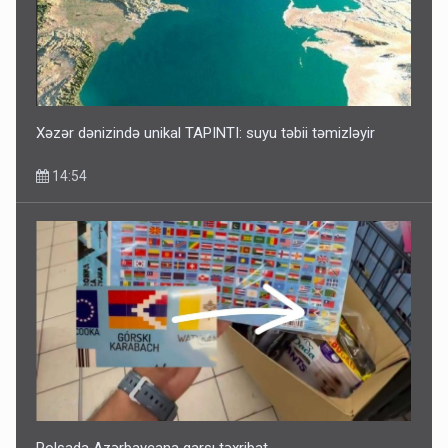
Xəzər dənizində unikal TAPINTI: suyu təbii təmizləyir
14:54
Polşada Azərbaycana qarşı təxribat