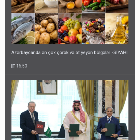
Azərbaycanda ən çox çörək və ət yeyən bölgələr -SİYAHI
16:50