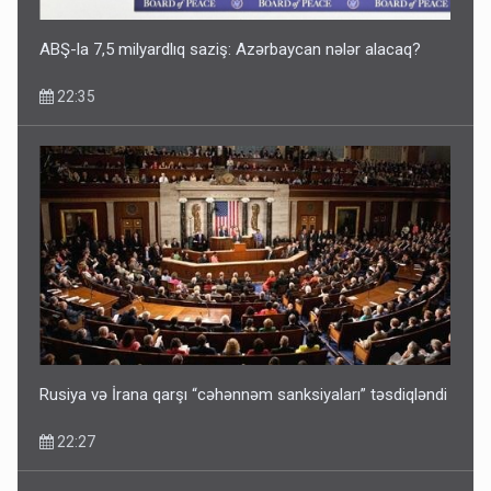
14:07
ABŞ-la 7,5 milyardlıq saziş: Azərbaycan nələr alacaq?
22:35
Media və Yayım Şurasına əlavə hüquq və vəzifələr verilib
13:24
Rusiya və İrana qarşı “cəhənnəm sanksiyaları” təsdiqləndi
22:27