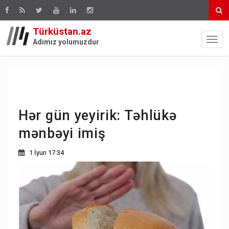
Türküstan.az
Adımız yolumuzdur
Hər gün yeyirik: Təhlükə
mənbəyi imiş
1 İyun 17:34