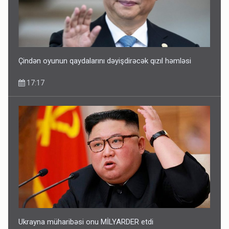
Çindən oyunun qaydalarını dəyişdirəcək qızıl həmləsi
17:17
Ukrayna müharibəsi onu MİLYARDER etdi