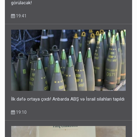
görüləcək!
19:41
İlk dəfə ortaya çıxdı! Anbarda ABŞ və İsrail silahları tapıldı
19:10