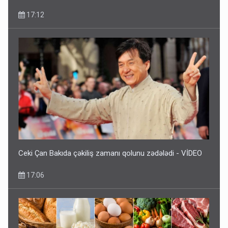
17:12
Ceki Çan Bakıda çəkiliş zamanı qolunu zədələdi - VİDEO
17:06