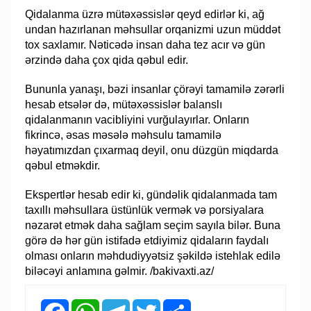
Qidalanma üzrə mütəxəssislər qeyd edirlər ki, ağ
undan hazırlanan məhsullar orqanizmi uzun müddət
tox saxlamır. Nəticədə insan daha tez acır və gün
ərzində daha çox qida qəbul edir.
Bununla yanaşı, bəzi insanlar çörəyi tamamilə zərərli
hesab etsələr də, mütəxəssislər balanslı
qidalanmanın vacibliyini vurğulayırlar. Onların
fikrincə, əsas məsələ məhsulu tamamilə
həyatımızdan çıxarmaq deyil, onu düzgün miqdarda
qəbul etməkdir.
Ekspertlər hesab edir ki, gündəlik qidalanmada tam
taxıllı məhsullara üstünlük vermək və porsiyalara
nəzarət etmək daha sağlam seçim sayıla bilər. Buna
görə də hər gün istifadə etdiyimiz qidaların faydalı
olması onların məhdudiyyətsiz şəkildə istehlak edilə
biləcəyi anlamına gəlmir. /bakivaxti.az/
Facebook
WhatsApp
Telegram
Twitter
Share