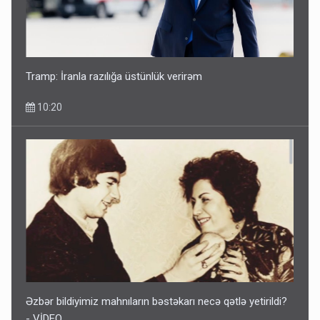
Tramp: İranla razılığa üstünlük verirəm
10:20
Əzbər bildiyimiz mahnıların bəstəkarı necə qətlə yetirildi?
- VİDEO