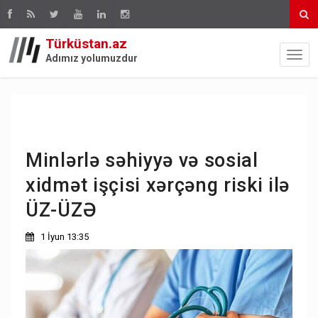
Türküstan.az
Adımız yolumuzdur
Minlərlə səhiyyə və sosial
xidmət işçisi xərçəng riski ilə
ÜZ-ÜZƏ
1 İyun 13:35