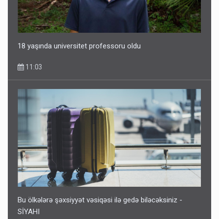
Bu ölkələrə şəxsiyyət vəsiqəsi ilə gedə biləcəksiniz -
SİYAHI
10:53
18 yaşında universitet professoru oldu
11:03
Ərdoğana sui-qəsd planının iştirakçısı detalları açıqladı
5 Avqust 16:56
Bu ölkələrə şəxsiyyət vəsiqəsi ilə gedə biləcəksiniz -
SİYAHI