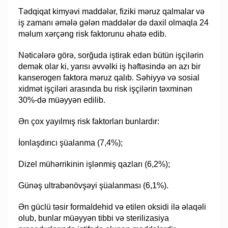
Tədqiqat kimyəvi maddələr, fiziki məruz qalmalar və
iş zamanı əmələ gələn maddələr də daxil olmaqla 24
məlum xərçəng risk faktorunu əhatə edib.
Nəticələrə görə, sorğuda iştirak edən bütün işçilərin
demək olar ki, yarısı əvvəlki iş həftəsində ən azı bir
kanserogen faktora məruz qalıb. Səhiyyə və sosial
xidmət işçiləri arasında bu risk işçilərin təxminən
30%-də müəyyən edilib.
Ən çox yayılmış risk faktorları bunlardır:
İonlaşdırıcı şüalanma (7,4%);
Dizel mühərrikinin işlənmiş qazları (6,2%);
Günəş ultrabənövşəyi şüalanması (6,1%).
Ən güclü təsir formaldehid və etilen oksidi ilə əlaqəli
olub, bunlar müəyyən tibbi və sterilizasiya