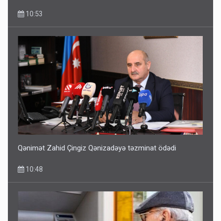
10:53
Rusiya Azərbaycan vətədaşlarını deport etdi
5 Avqust 11:53
Qənimət Zahid Çingiz Qənizadəyə təzminat ödədi
10:48