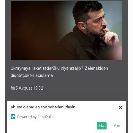
Ukraynaya raket tədarükü niyə azalıb? Zelenskidən
diqqətçəkən açıqlama
5 Avqust 19:32
×
Abunə olaraq ən son xəbərləri izləyin.
Powered by SendPulse
Hə
Yox