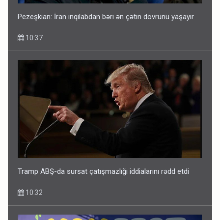
Pezeşkian: İran inqilabdan bəri ən çətin dövrünü yaşayır
10:37
Tramp ABŞ-da sursat çatışmazlığı iddialarını rədd etdi
10:32