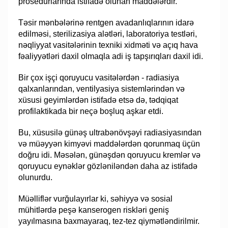
prosedurlarında istifadə olunan maddələrdir.
Təsir mənbələrinə rentgen avadanlıqlarının idarə
edilməsi, sterilizasiya alətləri, laboratoriya testləri,
nəqliyyat vasitələrinin texniki xidməti və açıq hava
fəaliyyətləri daxil olmaqla adi iş tapşırıqları daxil idi.
Bir çox işçi qoruyucu vasitələrdən - radiasiya
qalxanlarından, ventilyasiya sistemlərindən və
xüsusi geyimlərdən istifadə etsə də, tədqiqat
profilaktikada bir neçə boşluq aşkar etdi.
Bu, xüsusilə günəş ultrabənövşəyi radiasiyasından
və müəyyən kimyəvi maddələrdən qorunmaq üçün
doğru idi. Məsələn, günəşdən qoruyucu kremlər və
qoruyucu eynəklər gözləniləndən daha az istifadə
olunurdu.
Müəlliflər vurğulayırlar ki, səhiyyə və sosial
mühitlərdə peşə kanserogen riskləri geniş
yayılmasına baxmayaraq, tez-tez qiymətləndirilmir.