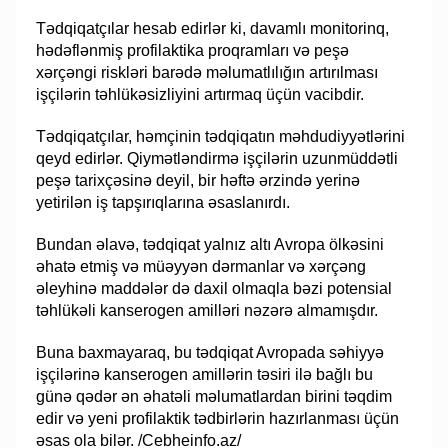
Tədqiqatçılar hesab edirlər ki, davamlı monitorinq,
hədəflənmiş profilaktika proqramları və peşə
xərçəngi riskləri barədə məlumatlılığın artırılması
işçilərin təhlükəsizliyini artırmaq üçün vacibdir.
Tədqiqatçılar, həmçinin tədqiqatın məhdudiyyətlərini
qeyd edirlər. Qiymətləndirmə işçilərin uzunmüddətli
peşə tarixçəsinə deyil, bir həftə ərzində yerinə
yetirilən iş tapşırıqlarına əsaslanırdı.
Bundan əlavə, tədqiqat yalnız altı Avropa ölkəsini
əhatə etmiş və müəyyən dərmanlar və xərçəng
əleyhinə maddələr də daxil olmaqla bəzi potensial
təhlükəli kanserogen amilləri nəzərə almamışdır.
Buna baxmayaraq, bu tədqiqat Avropada səhiyyə
işçilərinə kanserogen amillərin təsiri ilə bağlı bu
günə qədər ən əhatəli məlumatlardan birini təqdim
edir və yeni profilaktik tədbirlərin hazırlanması üçün
əsas ola bilər. /Cebheinfo.az/