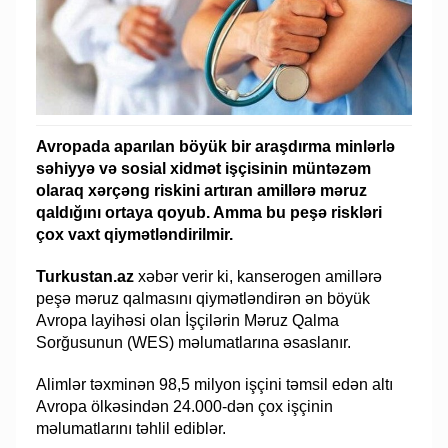
Avropada aparılan böyük bir araşdırma minlərlə
səhiyyə və sosial xidmət işçisinin müntəzəm
olaraq xərçəng riskini artıran amillərə məruz
qaldığını ortaya qoyub. Amma bu peşə riskləri
çox vaxt qiymətləndirilmir.
Turkustan.az
xəbər verir ki, kanserogen amillərə
peşə məruz qalmasını qiymətləndirən ən böyük
Avropa layihəsi olan İşçilərin Məruz Qalma
Sorğusunun (WES) məlumatlarına əsaslanır.
Alimlər təxminən 98,5 milyon işçini təmsil edən altı
Avropa ölkəsindən 24.000-dən çox işçinin
məlumatlarını təhlil ediblər.