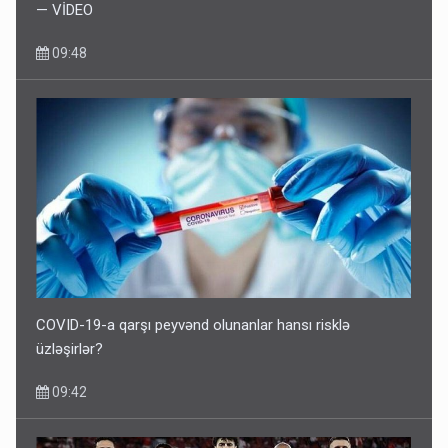
— VİDEO
09:48
COVID-19-a qarşı peyvənd olunanlar hansı risklə
üzləşirlər?
09:42