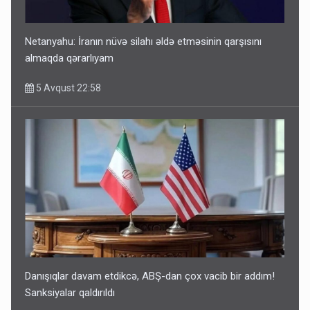
Netanyahu: İranın nüvə silahı əldə etməsinin qarşısını
almaqda qərarlıyam
5 Avqust 22:58
Danışıqlar davam etdikcə, ABŞ-dan çox vacib bir addım!
Sanksiyalar qaldırıldı