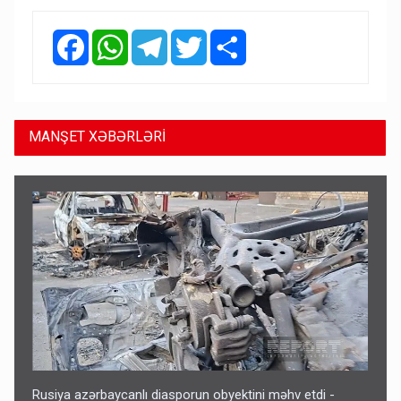
Facebook
WhatsApp
Telegram
Twitter
Share
MANŞET XƏBƏRLƏRİ
Rusiya azərbaycanlı diasporun obyektini məhv etdi -