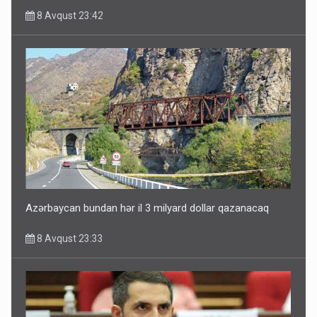
8 Avqust 23:42
İlham Əliyev müharibədə də, sülhdə də qalib gəldi -
Hikmət Hacıyev
8 Avqust 15:02
Azərbaycan bundan hər il 3 milyard dollar qazanacaq
8 Avqust 23:33