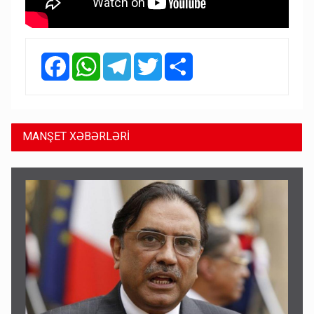
Facebook
WhatsApp
Telegram
Twitter
Share
MANŞET XƏBƏRLƏRİ