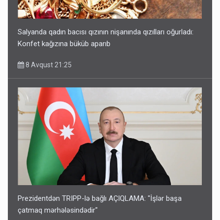
Salyanda qadın bacısı qızının nişanında qızılları oğurladı:
Konfet kağızına büküb aparıb
8 Avqust 21:25
Prezidentdən TRIPP-lə bağlı AÇIQLAMA: "İşlər başa
çatmaq mərhələsindədir"