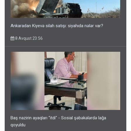
İrəvan dünyaya Azərbaycan üzərindən çıxır – Mühüm
etiraf
8 Avqust 23:19
Ankaradan Kiyevə silah satışı: siyahıda nələr var?
8 Avqust 23:56
Paşinyan Əliyevə zəng etməsindən danışdı
8 Avqust 16:18
Baş nazirin ayaqları “itdi” - Sosial şəbəkələrdə lağa
qoyuldu