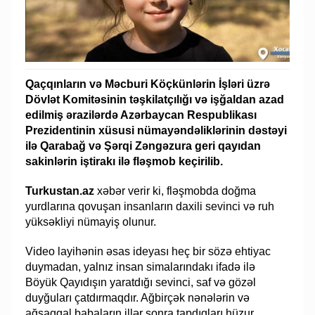
Qaçqınların və Məcburi Köçkünlərin İşləri üzrə
Dövlət Komitəsinin təşkilatçılığı və işğaldan azad
edilmiş ərazilərdə Azərbaycan Respublikası
Prezidentinin xüsusi nümayəndəliklərinin dəstəyi
ilə Qarabağ və Şərqi Zəngəzura geri qayıdan
sakinlərin iştirakı ilə fləşmob keçirilib.
Turkustan.az
xəbər verir ki, fləşmobda doğma
yurdlarına qovuşan insanların daxili sevinci və ruh
yüksəkliyi nümayiş olunur.
Video layihənin əsas ideyası heç bir sözə ehtiyac
duymadan, yalnız insan simalarındakı ifadə ilə
Böyük Qayıdışın yaratdığı sevinci, saf və gözəl
duyğuları çatdırmaqdır. Ağbirçək nənələrin və
ağsaqqal babaların illər sonra tapdıqları hüzur,