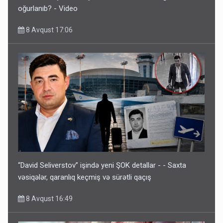
oğurlanıb? - Video
8 Avqust 17:06
“David Seliverstov” işində yeni ŞOK detallar - - Saxta
vəsiqələr, qaranlıq keçmiş və sürətli qaçış
8 Avqust 16:49