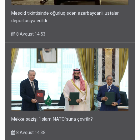
Məscid tikintisində oğurluq edən azərbaycanlı ustalar
deportasiya edildi
8 Avqust 14:53
Məkkə sazişi “İslam NATO”suna çevrilir?
8 Avqust 14:38