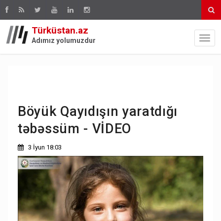
Türküstan.az
Adımız yolumuzdur
Böyük Qayıdışın yaratdığı
təbəssüm - VİDEO
3 İyun 18:03