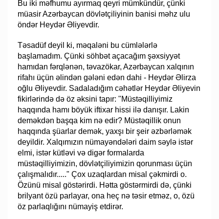
Bu iki məfhumu ayırmaq qeyri mümkündür, çünki
müasir Azərbaycan dövlətçiliyinin banisi məhz ulu
öndər Heydər Əliyevdir.
Təsadüf deyil ki, məqaləni bu cümlələrlə
başlamadım. Çünki söhbət açacağım şəxsiyyət
hamıdan fərqlənən, təvazökar, Azərbaycan xalqının
rifahı üçün əlindən gələni edən dahi - Heydər Əlirza
oğlu Əliyevdir. Sadaladığım cəhətlər Heydər Əliyevin
fikirlərində də öz əksini tapır: "Müstəqilliyimiz
haqqında hamı böyük iftixar hissi ilə danışır. Lakin
deməkdən başqa kim nə edir? Müstəqillik onun
haqqında şüarlar demək, yaxşı bir şeir əzbərləmək
deyildir. Xalqımızın nümayəndələri daim səylə istər
elmi, istər kütləvi və digər formalarda
müstəqilliyimizin, dövlətçiliyimizin qorunması üçün
çalışmalıdır....." Çox uzaqlardan misal çəkmirdi o.
Özünü misal göstərirdi. Hətta göstərmirdi də, çünki
brilyant özü parlayar, ona heç nə təsir etməz, o, özü
öz parlaqlığını nümayiş etdirər.