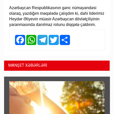
Azərbaycan Respublikasının gənc nümayəndəsi
olaraq, yazdığım məqalədə çalışdım ki, dahi liderimiz
Heydər Əliyevin müasir Azərbaycan dövlətçiliyinin
yaranmasında danılmaz rolunu diqqətə çatdırım.
Facebook
WhatsApp
Telegram
Twitter
Share
MANŞET XƏBƏRLƏRİ