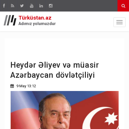
Türküstan.az
Adımız yolumuzdur
Heydər Əliyev və müasir
Azərbaycan dövlətçiliyi
9 May 13:12