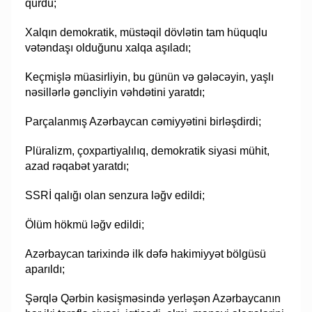
qurdu;
Xalqın demokratik, müstəqil dövlətin tam hüquqlu
vətəndaşı olduğunu xalqa aşıladı;
Keçmişlə müasirliyin, bu günün və gələcəyin, yaşlı
nəsillərlə gəncliyin vəhdətini yaratdı;
Parçalanmış Azərbaycan cəmiyyətini birləşdirdi;
Plüralizm, çoxpartiyalılıq, demokratik siyasi mühit,
azad rəqabət yaratdı;
SSRİ qalığı olan senzura ləğv edildi;
Ölüm hökmü ləğv edildi;
Azərbaycan tarixində ilk dəfə hakimiyyət bölgüsü
aparıldı;
Şərqlə Qərbin kəsişməsində yerləşən Azərbaycanın