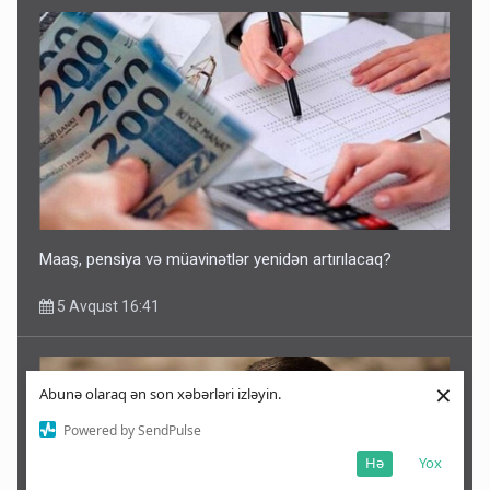
Maaş, pensiya və müavinətlər yenidən artırılacaq?
5 Avqust 16:41
×
Abunə olaraq ən son xəbərləri izləyin.
Powered by SendPulse
Hə
Yox