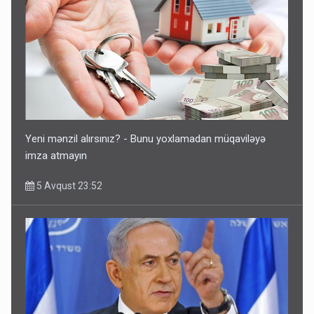
Ərdoğana sui-qəsd planının iştirakçısı detalları açıqladı
5 Avqust 16:56
Yeni mənzil alırsınız? - Bunu yoxlamadan müqaviləyə
imza atmayın
5 Avqust 23:52
Rusiya Azərbaycan vətədaşlarını deport etdi