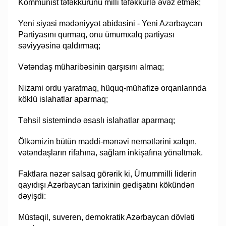
Kommunist təfəkkürünü milli təfəkkürlə əvəz etmək;
Yeni siyasi mədəniyyət abidəsini - Yeni Azərbaycan
Partiyasını qurmaq, onu ümumxalq partiyası
səviyyəsinə qaldırmaq;
Vətəndaş müharibəsinin qarşısını almaq;
Nizami ordu yaratmaq, hüquq-mühafizə orqanlarında
köklü islahatlar aparmaq;
Təhsil sistemində əsaslı islahatlar aparmaq;
Ölkəmizin bütün maddi-mənəvi nemətlərini xalqın,
vətəndaşların rifahına, sağlam inkişafına yönəltmək.
Faktlara nəzər salsaq görərik ki, Ümummilli liderin
qayıdışı Azərbaycan tarixinin gedişatını kökündən
dəyişdi:
Müstəqil, suveren, demokratik Azərbaycan dövləti