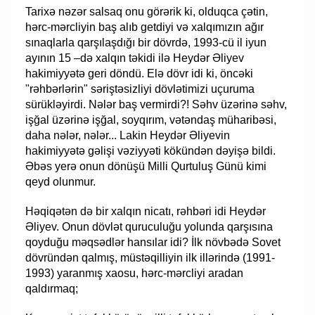
Tarixə nəzər salsaq onu görərik ki, olduqca çətin,
hərc-mərcliyin baş alıb getdiyi və xalqımızın ağır
sınaqlarla qarşılaşdığı bir dövrdə, 1993-cü il iyun
ayının 15 –də xalqın təkidi ilə Heydər Əliyev
hakimiyyətə geri döndü. Elə dövr idi ki, öncəki
"rəhbərlərin" səriştəsizliyi dövlətimizi uçuruma
sürükləyirdi. Nələr baş vermirdi?! Səhv üzərinə səhv,
işğal üzərinə işğal, soyqırım, vətəndaş müharibəsi,
daha nələr, nələr... Lakin Heydər Əliyevin
hakimiyyətə gəlişi vəziyyəti kökündən dəyişə bildi.
Əbəs yerə onun dönüşü Milli Qurtuluş Günü kimi
qeyd olunmur.
Həqiqətən də bir xalqın nicatı, rəhbəri idi Heydər
Əliyev. Onun dövlət quruculuğu yolunda qarşısına
qoyduğu məqsədlər hansılar idi? İlk növbədə Sovet
dövründən qalmış, müstəqilliyin ilk illərində (1991-
1993) yaranmış xaosu, hərc-mərcliyi aradan
qaldırmaq;