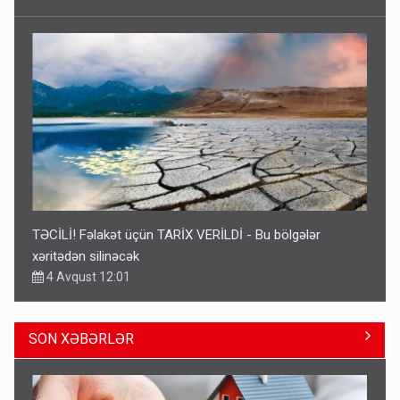
TƏCİLİ! Fəlakət üçün TARİX VERİLDİ - Bu bölgələr
xəritədən silinəcək
4 Avqust 12:01
SON XƏBƏRLƏR