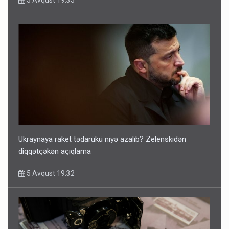
5 Avqust 19:35
Ukraynaya raket tədarükü niyə azalıb? Zelenskidən
diqqətçəkən açıqlama
5 Avqust 19:32