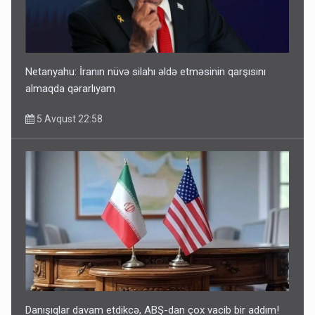
Netanyahu: İranın nüvə silahı əldə etməsinin qarşısını
almaqda qərarlıyam
5 Avqust 22:58
Danışıqlar davam etdikcə, ABŞ-dan çox vacib bir addım!