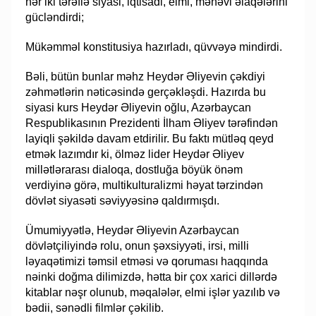
hər iki tərəflə siyasi, iqtisadi, elmi, mənəvi əlaqələrini
gücləndirdi;
Mükəmməl konstitusiya hazırladı, qüvvəyə mindirdi.
Bəli, bütün bunlar məhz Heydər Əliyevin çəkdiyi
zəhmətlərin nəticəsində gerçəkləşdi. Hazırda bu
siyasi kurs Heydər Əliyevin oğlu, Azərbaycan
Respublikasının Prezidenti İlham Əliyev tərəfindən
layiqli şəkildə davam etdirilir. Bu faktı mütləq qeyd
etmək lazımdır ki, ölməz lider Heydər Əliyev
millətlərarası dialoqa, dostluğa böyük önəm
verdiyinə görə, multikulturalizmi həyat tərzindən
dövlət siyasəti səviyyəsinə qaldırmışdı.
Ümumiyyətlə, Heydər Əliyevin Azərbaycan
dövlətçiliyində rolu, onun şəxsiyyəti, irsi, milli
ləyaqətimizi təmsil etməsi və qoruması haqqında
nəinki doğma dilimizdə, hətta bir çox xarici dillərdə
kitablar nəşr olunub, məqalələr, elmi işlər yazılıb və
bədii, sənədli filmlər çəkilib.