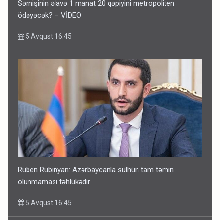
Sərnişinin əlavə 1 manat 20 qəpiyini metropoliten
ödəyəcək? – VİDEO
5 Avqust 16:45
Ruben Rubinyan: Azərbaycanla sülhün tam təmin
olunmaması təhlükədir
5 Avqust 16:45