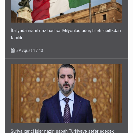
İtaliyada inanılmaz hadisə: Milyonluq uduş bileti zibillikdən
tapıldı
5 Avqust 17:43
Suriya xarici işlər naziri sabah Türkiyəyə səfər edəcək