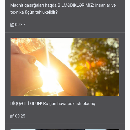
Maqnit qasırğaları haqda BİLMƏDİKLƏRİMİZ: İnsanlar və
texnika üçün təhlükəlidir?
09:37
DİQQƏTLİ OLUN! Bu gün hava çox isti olacaq
09:25