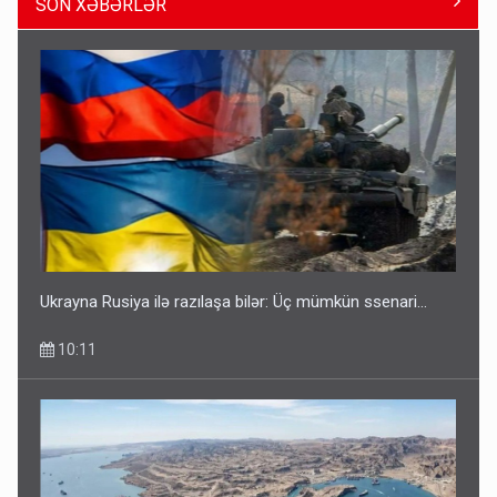
SON XƏBƏRLƏR
“Təlimdə idim, gəlib gördüm ki, evimi vurub dağıdırlar” -
VİDEO
09:54
Ukrayna Rusiya ilə razılaşa bilər: Üç mümkün ssenari...
10:11