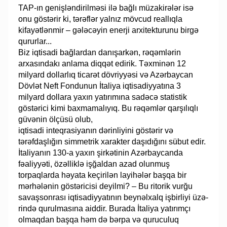
TAP-ın genişləndirilməsi ilə bağlı müzakirələr isə
onu göstərir ki, tərəflər yalnız mövcud reallıqla
kifayətlənmir – gələcəyin enerji arxitekturunu birgə
qururlar...
Biz iqtisadi bağlardan danışarkən, rəqəmlərin
arxasındakı anlama diqqət edirik. Təxminən 12
milyard dollarlıq ticarət dövriyyəsi və Azərbaycan
Dövlət Neft Fondunun İtaliya iqtisadiyyatına 3
milyard dollara yaxın yatırımına sadəcə statistik
göstərici kimi baxmamalıyıq. Bu rəqəmlər qarşılıqlı
güvənin ölçüsü olub,
iqtisadi inteqrasiyanın dərinliyini göstərir və
tərəfdaşlığın simmetrik xarakter daşıdığını sübut edir.
İtaliyanın 130-a yaxın şirkətinin Azərbaycanda
fəaliyyəti, özəlliklə işğaldan azad olunmuş
torpaqlarda həyata keçirilən layihələr başqa bir
mərhələnin göstəricisi deyilmi? – Bu ritorik vurğu
savaşsonrası iqtisadiyyatının beynəlxalq işbirliyi üzə­
rində qurulmasına aiddir. Burada İtaliya yatırımçı
olmaqdan başqa həm də bərpa və quruculuq