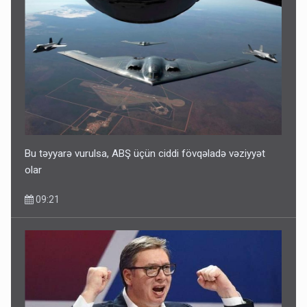
Bu təyyarə vurulsa, ABŞ üçün ciddi fövqəladə vəziyyət
olar
09:21