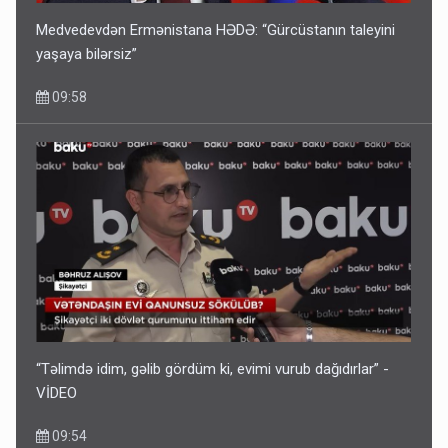
Medvedevdən Ermənistana HƏDƏ: “Gürcüstanın taleyini
yaşaya bilərsiz”
09:58
“Təlimdə idim, gəlib gördüm ki, evimi vurub dağıdırlar” -
VİDEO
09:54