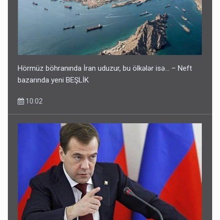
DİQQƏTLİ OLUN! Bu gün hava çox isti olacaq
09:25
Hörmüz böhranında İran uduzur, bu ölkələr isə... – Neft
bazarında yeni BEŞLİK
10:02
Azərbaycan bundan hər il 3 milyard dollar qazanacaq
8 Avqust 23:33