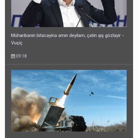
Müharibənin bitəcəyinə əmin deyiləm, çətin qış gözləyir -
Vuçiç
09:18