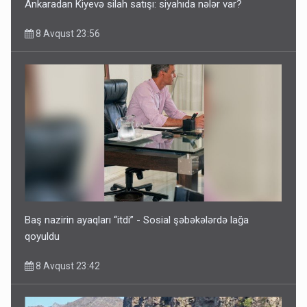
Ankaradan Kiyevə silah satışı: siyahıda nələr var?
8 Avqust 23:56
Baş nazirin ayaqları “itdi” - Sosial şəbəkələrdə lağa
qoyuldu
8 Avqust 23:42