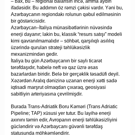
– bax, bu – regional balansın incə, amma aydın
ifadəsidir. Bu addımın öz rəmzi çəkisi vardır. Yəni bu,
Azərbaycanın regiondakı rolunun qəbul edilməsinin
bir göstəricisidir.
Azərbaycan–İtaliya münasibətlərinin nüvəsində
enerji dayanır; lakin bu, klassik “resurs satışı” modeli
kimi qavranılmamalıdır – söhbət, qarşılıqlı asılılıq
üzərində qurulan strateji təhlükəsizlik
mexanizmindən gedir.
İtaliya bu gün Azərbaycanın bir saylı ticarət
tərəfdaşıdır, habelə neft və qaz üzrə əsas
bazarlardan biridir. Belə bir gerçəklik təsadüfi deyil.
Xəzərdən Aralıq dənizinə uzanan enerji xətti sadə
iqtisadi marşrut olmaqdan çıxaraq, geosiyasi
sabitliyin arteriyasına çevrilmişdir.
Burada Trans-Adriatik Boru Kəməri (Trans Adriatic
Pipeline; TAP) xüsusi yer tutur. Bu layihə enerji
axınını təmin edir, Avropanın enerji təhlükəsizliyini
gücləndirir və Azərbaycanı güvənli tərəfdaş
statusunda möhkəmləndirir.