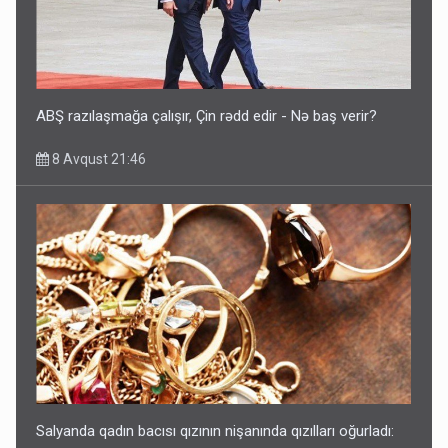
ABŞ razılaşmağa çalışır, Çin rədd edir - Nə baş verir?
8 Avqust 21:46
Salyanda qadın bacısı qızının nişanında qızılları oğurladı: