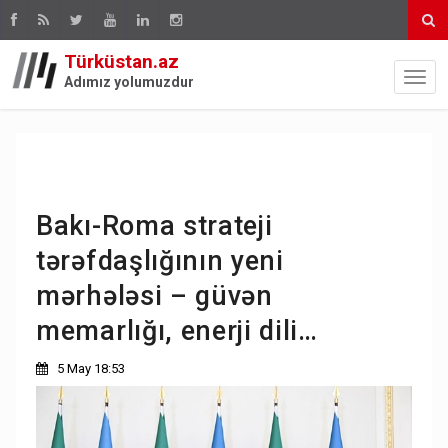
Türküstan.az
Adımız yolumuzdur
Bakı-Roma strateji
tərəfdaşlığının yeni
mərhələsi – güvən
memarlığı, enerji dili…
5 May 18:53