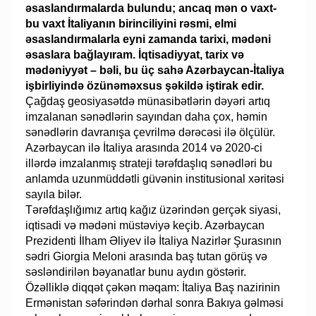
əsaslandırmalarda bulundu; ancaq mən o vaxt-
bu vaxt İtaliyanın birinciliyini rəsmi, elmi
əsaslandırmalarla eyni zamanda tarixi, mədəni
əsaslara bağla­yıram. İqtisadiyyat, tarix və
mədəniyyət – bəli, bu üç sahə Azər­baycan-İtaliya
işbirliyində özünəməxsus şəkildə iştirak edir.
Çağdaş geosiyasətdə münasibətlərin dəyəri artıq
imzalanan sənədlərin sayından daha çox, həmin
sənədlərin davranışa çevrilmə dərəcəsi ilə ölçülür.
Azərbaycan ilə İtaliya arasında 2014 və 2020-ci
illərdə imzalanmış strateji tərəfdaşlıq sənədləri bu
anlamda uzunmüddətli güvənin institusional xəritəsi
sayıla bilər.
Tərəfdaşlığımız artıq kağız üzərindən gerçək siyasi,
iqtisadi və mədəni müstəviyə keçib. Azərbaycan
Prezidenti İlham Əliyev ilə İtaliya Nazirlər Şurasının
sədri Giorgia Meloni arasında baş tutan görüş və
səsləndirilən bəyanatlar bunu aydın göstərir.
Özəlliklə diqqət çəkən məqam: İtaliya Baş nazirinin
Ermənistan səfərindən dərhal sonra Bakıya gəlməsi