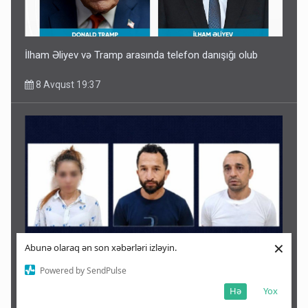
İlham Əliyev və Tramp arasında telefon danışığı olub
8 Avqust 19:37
×
Abunə olaraq ən son xəbərləri izləyin.
Powered by SendPulse
İrandan Füzuliyə PUA ilə göndərilən narkotiki satmaq
istəyirdilər - Tutuldular -VİDEO
Hə
Yox