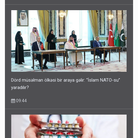
Dörd müsəlman ölkəsi bir araya gəlir: “İslam NATO-su”
yaradılır?
09:44