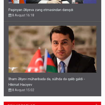
Paşinyan Əliyevə zəng etməsindən danışdı
8 Avqust 16:18
İlham Əliyev müharibədə də, sülhdə də qalib gəldi -
Hikmət Hacıyev
8 Avqust 15:02