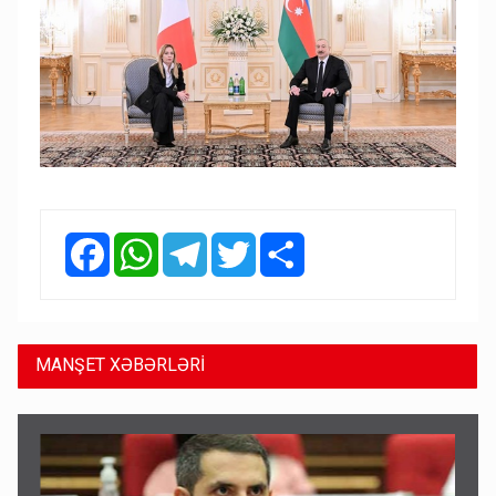
Facebook
WhatsApp
Telegram
Twitter
Share
MANŞET XƏBƏRLƏRİ