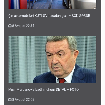
Çin avtomobilləri KÜTLƏVİ sıradan çıxır – ŞOK SƏBƏB
8 Avqust 22:34
Misir Mərdanovla bağlı mühüm DETAL – FOTO
8 Avqust 22:05