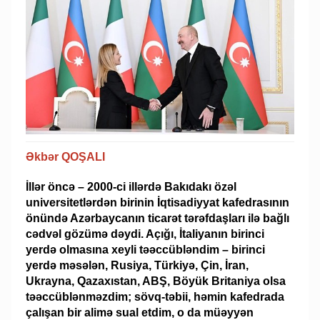
Əkbər QOŞALI
İllər öncə – 2000-ci illərdə Bakıdakı özəl
universitetlərdən birinin İqtisa­diyyat kafedrasının
önündə Azərbaycanın ticarət tərəfdaşları ilə bağlı
cədvəl gözümə dəydi. Açığı, İtaliyanın birinci
yerdə olmasına xeyli təəccübləndim – birinci
yerdə məsələn, Rusiya, Türkiyə, Çin, İran,
Ukrayna, Qazaxıstan, ABŞ, Böyük Britaniya olsa
təəccüblənməzdim; sövq-təbii, həmin kafedrada
çalışan bir alimə sual etdim, o da müəyyən