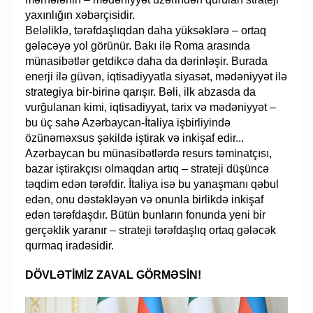
yaxınlığın xəbərçisidir.
Beləliklə, tərəfdaşlıqdan daha yüksəklərə – ortaq
gələcəyə yol görünür. Bakı ilə Roma arasında
münasibətlər getdikcə daha da dərinləşir. Burada
enerji ilə güvən, iqtisadiyyatla siyasət, mədəniyyət ilə
strategiya bir-birinə qarışır. Bəli, ilk abzasda da
vurğulanan kimi, iq­tisadiyyat, tarix və mədəniyyət –
bu üç sahə Azər­baycan-İtaliya işbirliyində
özünəməxsus şəkildə iştirak və inkişaf edir...
Azərbaycan bu münasibətlərdə resurs təminatçısı,
bazar iştirakçısı ol­maqdan artıq – strateji düşüncə
təqdim edən tərəfdir. İtaliya isə bu yanaşmanı qəbul
edən, onu dəstəkləyən və onunla birlikdə inkişaf
edən tərəfdaşdır. Bütün bunların fonunda yeni bir
gerçəklik yaranır – strateji tərəfdaşlıq ortaq gələcək
qurmaq iradəsidir.
DÖVLƏTİMİZ ZAVAL GÖRMƏSİN!