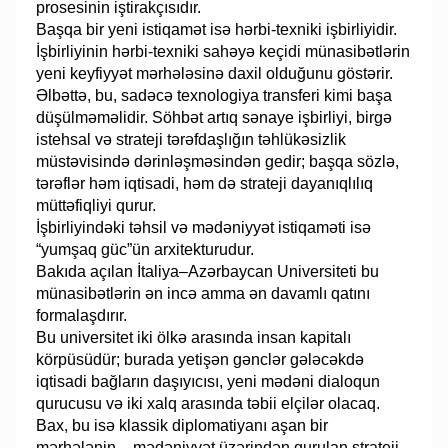
prosesinin iştirakçısıdır.
Başqa bir yeni istiqamət isə hərbi-texniki işbirliyidir.
İşbirliyinin hərbi-texniki sahəyə keçidi münasibətlərin
yeni keyfiyyət mərhələsinə daxil olduğunu göstərir.
Əlbəttə, bu, sadəcə texnologiya transferi kimi başa
düşülməməlidir. Söhbət artıq sənaye işbirliyi, birgə
istehsal və strateji tərəfdaşlığın təhlükəsizlik
müstəvisində dərinləşməsindən gedir; başqa sözlə,
tərəflər həm iqtisadi, həm də strateji dayanıqlılıq
müttəfiqliyi qurur.
İşbirliyindəki təhsil və mədəniyyət istiqaməti isə
“yumşaq güc”ün arxitekturudur.
Bakıda açılan İtaliya–Azərbaycan Universiteti bu
münasibətlərin ən incə amma ən davamlı qatını
formalaşdırır.
Bu universitet iki ölkə arasında insan kapitalı
körpüsüdür; burada yetişən gənclər gələcəkdə
iqtisadi bağların daşıyıcısı, yeni mədəni dialoqun
qurucusu və iki xalq arasında təbii elçilər olacaq.
Bax, bu isə klassik diplomatiyanı aşan bir
mərhələnin – mədəniyyət üzərindən qurulan strateji