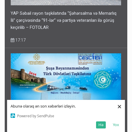
YAP Səbail rayon təşkilatında “Şəhərsalma və Memarlıq
İli” çərçivəsində “91-lər” və partiya veteranları ilə görüş
keçirilib – FOTOLAR
17:17
×
Abunə olaraq ən son xəbərləri izləyin.
Powered by SendPulse
CASCFEN Türk dünyası ilə bağlı rəsm müsabiqəsi elan
Hə
Yox
edir