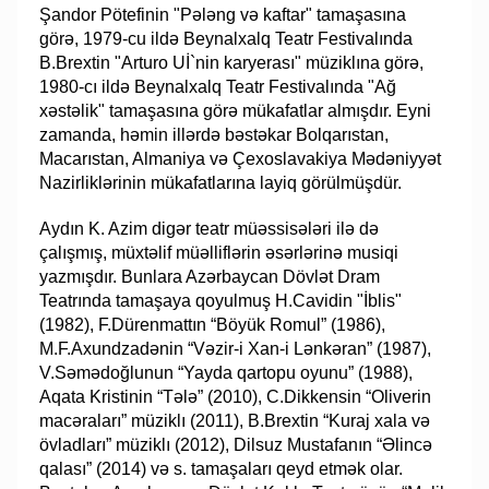
Şandor Pötefinin "Pələng və kaftar" tamaşasına
görə, 1979-cu ildə Beynalxalq Teatr Festivalında
B.Brextin "Arturo Uİ`nin karyerası" müziklına görə,
1980-cı ildə Beynalxalq Teatr Festivalında "Ağ
xəstəlik" tamaşasına görə mükafatlar almışdır. Eyni
zamanda, həmin illərdə bəstəkar Bolqarıstan,
Macarıstan, Almaniya və Çexoslavakiya Mədəniyyət
Nazirliklərinin mükafatlarına layiq görülmüşdür.
Aydın K. Azim digər teatr müəssisələri ilə də
çalışmış, müxtəlif müəlliflərin əsərlərinə musiqi
yazmışdır. Bunlara Azərbaycan Dövlət Dram
Teatrında tamaşaya qoyulmuş H.Cavidin "İblis"
(1982), F.Dürenmattın “Böyük Romul” (1986),
M.F.Axundzadənin “Vəzir-i Xan-i Lənkəran” (1987),
V.Səmədoğlunun “Yayda qartopu oyunu” (1988),
Aqata Kristinin “Tələ” (2010), C.Dikkensin “Oliverin
macəraları” müziklı (2011), B.Brextin “Kuraj xala və
övladları” müziklı (2012), Dilsuz Mustafanın “Əlincə
qalası” (2014) və s. tamaşaları qeyd etmək olar.