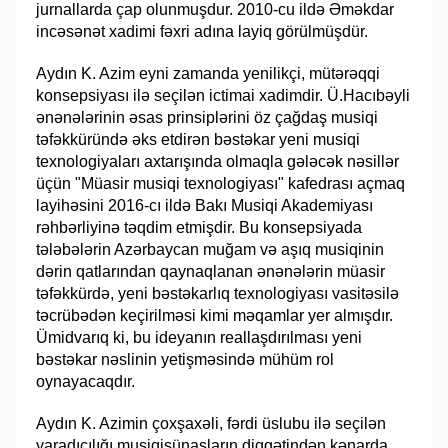
jurnallarda çap olunmuşdur. 2010-cu ildə Əməkdar
incəsənət xadimi fəxri adına layiq görülmüşdür.
​Aydın K. Azim eyni zamanda yenilikçi, mütərəqqi
konsepsiyası ilə seçilən ictimai xadimdir. Ü.Hacıbəyli
ənənələrinin əsas prinsiplərini öz çağdaş musiqi
təfəkküründə əks etdirən bəstəkar yeni musiqi
texnologiyaları axtarışında olmaqla gələcək nəsillər
üçün "Müasir musiqi texnologiyası" kafedrası açmaq
layihəsini 2016-cı ildə Bakı Musiqi Akademiyası
rəhbərliyinə təqdim etmişdir. Bu konsepsiyada
tələbələrin Azərbaycan muğam və aşıq musiqinin
dərin qatlarından qaynaqlanan ənənələrin müasir
təfəkkürdə, yeni bəstəkarlıq texnologiyası vasitəsilə
təcrübədən keçirilməsi kimi məqamlar yer almışdır.
Ümidvarıq ki, bu ideyanın reallaşdırılması yeni
bəstəkar nəslinin yetişməsində mühüm rol
oynayacaqdır.
​Aydın K. Azimin çoxşaxəli, fərdi üslubu ilə seçilən
yaradıcılığı musiqişünasların diqqətindən kənarda