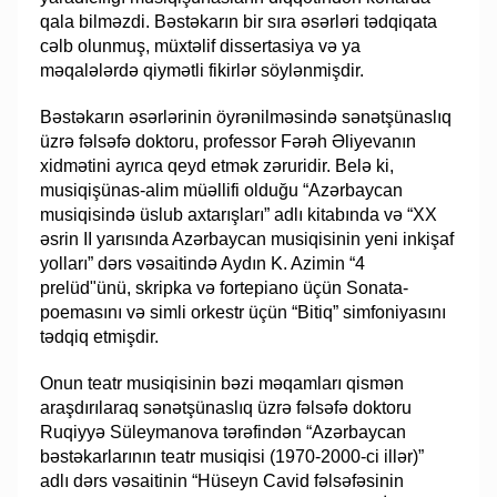
qala bilməzdi. Bəstəkarın bir sıra əsərləri tədqiqata
cəlb olunmuş, müxtəlif dissertasiya və ya
məqalələrdə qiymətli fikirlər söylənmişdir.
Bəstəkarın əsərlərinin öyrənilməsində sənətşünaslıq
üzrə fəlsəfə doktoru, professor Fərəh Əliyevanın
xidmətini ayrıca qeyd etmək zəruridir. Belə ki,
musiqişünas-alim müəllifi olduğu “Azərbaycan
musiqisində üslub axtarışları” adlı kitabında və “XX
əsrin II yarısında Azərbaycan musiqisinin yeni inkişaf
yolları” dərs vəsaitində Aydın K. Azimin “4
prelüd"ünü, skripka və fortepiano üçün Sonata-
poemasını və simli orkestr üçün “Bitiq” simfoniyasını
tədqiq etmişdir.
Onun teatr musiqisinin bəzi məqamları qismən
araşdırılaraq sənətşünaslıq üzrə fəlsəfə doktoru
Ruqiyyə Süleymanova tərəfindən “Azərbaycan
bəstəkarlarının teatr musiqisi (1970-2000-ci illər)”
adlı dərs vəsaitinin “Hüseyn Cavid fəlsəfəsinin