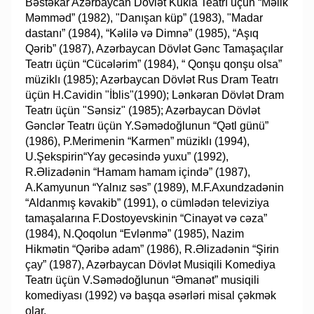
Bəstəkar Azərbaycan Dövlət Kukla Teatrı üçün “Məlik
Məmməd” (1982), "Danışan küp” (1983), "Madar
dastanı” (1984), “Kəlilə və Dimnə” (1985), “Aşıq
Qərib” (1987), Azərbaycan Dövlət Gənc Tamaşaçılar
Teatrı üçün “Cücələrim” (1984), “ Qonşu qonşu olsa”
müziklı (1985); Azərbaycan Dövlət Rus Dram Teatrı
üçün H.Cavidin "İblis"(1990); Lənkəran Dövlət Dram
Teatrı üçün "Sənsiz" (1985); Azərbaycan Dövlət
Gənclər Teatrı üçün Y.Səmədoğlunun “Qətl günü”
(1986), P.Merimenin “Karmen” müziklı (1994),
U.Şekspirin“Yay gecəsində yuxu” (1992),
R.Əlizadənin “Hamam hamam içində” (1987),
A.Kamyunun “Yalnız səs” (1989), M.F.Axundzadənin
“Aldanmış kəvakib” (1991), o cümlədən televiziya
tamaşalarına F.Dostoyevskinin “Cinayət və cəza”
(1984), N.Qoqolun “Evlənmə” (1985), Nazim
Hikmətin “Qəribə adam” (1986), R.Əlizadənin “Şirin
çay” (1987), Azərbaycan Dövlət Musiqili Komediya
Teatrı üçün V.Səmədoğlunun “Əmanət” musiqili
komediyası (1992) və başqa əsərləri misal çəkmək
olar.