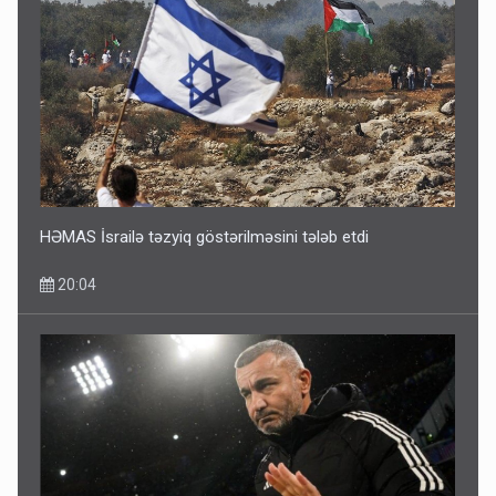
Ərdoğana sui-qəsd planının iştirakçısı detalları açıqladı
5 Avqust 16:56
HƏMAS İsrailə təzyiq göstərilməsini tələb etdi
20:04