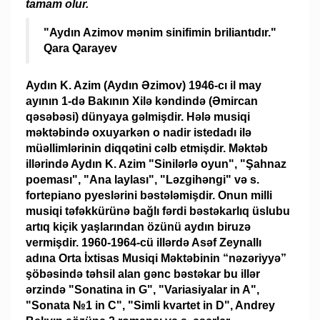
tamam olur.
"Aydın Azimov mənim sinifimin briliantıdır."
Qara Qarayev
​Aydın K. Azim (Aydın Əzimov) 1946-cı il may
ayının 1-də Bakının Xilə kəndində (Əmircan
qəsəbəsi) dünyaya gəlmişdir. Hələ musiqi
məktəbində oxuyarkən o nadir istedadı ilə
müəllimlərinin diqqətini cəlb etmişdir. Məktəb
illərində Aydın K. Azim "Sinilərlə oyun", "Şahnaz
poeması", "Ana laylası", "Ləzgihəngi" və s.
fortepiano pyeslərini bəstələmişdir. Onun milli
musiqi təfəkkürünə bağlı fərdi bəstəkarlıq üslubu
artıq kiçik yaşlarından özünü aydın biruzə
vermişdir. 1960-1964-cü illərdə Asəf Zeynallı
adına Orta İxtisas Musiqi Məktəbinin “nəzəriyyə”
şöbəsində təhsil alan gənc bəstəkar bu illər
ərzində "Sonatina in G", "Variasiyalar in A",
"Sonata №1 in C", "Simli kvartet in D", Andrey