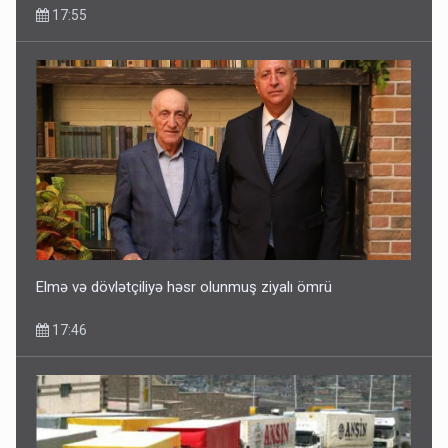
17:55
Elmə və dövlətçiliyə həsr olunmuş ziyalı ömrü
17:46