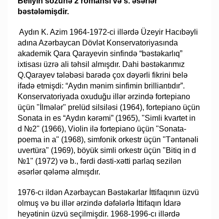
Belıyın sözünə 2 romansı və s. əsərlər
bəstələmişdir.
​ Aydın K. Azim 1964-1972-ci illərdə Üzeyir Hacıbəyli
adına Azərbaycan Dövlət Konservatoriyasında
akademik Qara Qarayevin sinfində “bəstəkarlıq”
ixtisası üzrə ali təhsil almışdır. Dahi bəstəkarımız
Q.Qarayev tələbəsi barədə çox dəyərli fikrini belə
ifadə etmişdi: “Aydın mənim sinfimin brilliantıdır”.
Konservatoriyada oxuduğu illər ərzində fortepiano
üçün "İlmələr" prelüd silsiləsi (1964), fortepiano üçün
Sonata in es “Aydın kərəmi” (1965), "Simli kvartet in
d №2" (1966), Violin ilə fortepiano üçün "Sonata-
poema in a" (1968), simfonik orkestr üçün "Təntənəli
uvertüra" (1969), böyük simli orkestr üçün "Bitiq in d
№1" (1972) və b., fərdi dəsti-xətti parlaq sezilən
əsərlər qələmə almışdır.
1976-cı ildən Azərbaycan Bəstəkarlar İttifaqının üzvü
olmuş və bu illər ərzində dəfələrlə İttifaqın İdarə
heyətinin üzvü seçilmişdir. 1968-1996-cı illərdə