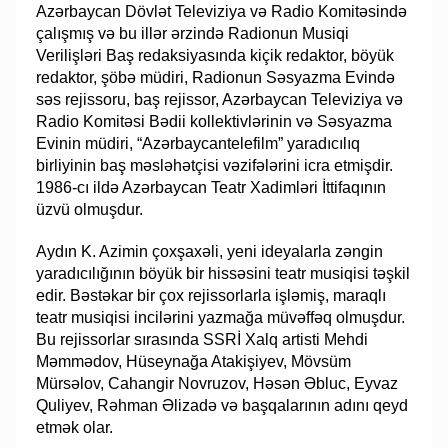
Azərbaycan Dövlət Televiziya və Radio Komitəsində
çalışmış və bu illər ərzində Radionun Musiqi
Verilişləri Baş redaksiyasında kiçik redaktor, böyük
redaktor, şöbə müdiri, Radionun Səsyazma Evində
səs rejissoru, baş rejissor, Azərbaycan Televiziya və
Radio Komitəsi Bədii kollektivlərinin və Səsyazma
Evinin müdiri, “Azərbaycantelefilm” yaradıcılıq
birliyinin baş məsləhətçisi vəzifələrini icra etmişdir.
1986-cı ildə Azərbaycan Teatr Xadimləri İttifaqının
üzvü olmuşdur.
​Aydın K. Azimin çoxşaxəli, yeni ideyalarla zəngin
yaradıcılığının böyük bir hissəsini teatr musiqisi təşkil
edir. Bəstəkar bir çox rejissorlarla işləmiş, maraqlı
teatr musiqisi incilərini yazmağa müvəffəq olmuşdur.
Bu rejissorlar sırasında SSRİ Xalq artisti Mehdi
Məmmədov, Hüseynağa Atakişiyev, Mövsüm
Mürsəlov, Cahangir Novruzov, Həsən Əbluc, Eyvaz
Quliyev, Rəhman Əlizadə və başqalarının adını qeyd
etmək olar.