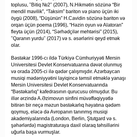
toplusu, "Bitiq №2" (2007), N.Hikmətin sözünə “Bir
mendil mavilik”, “Taksim” bariton və piano üçün iki
öygü (2008), “Düşünün” H.Cavidin sözünə bariton və
orqan üçün poema (1996), “Həzin oyun və Alatoran”
fleyta üçün (2014), “Sərhədçilər mehtərisi” (2015),
"Qaranın yurdu" (2017) və s. əsərlərini qeyd etmək
olar.
Bəstəkar 1996-cı ildə Türkiyə Cümhuriyyəti Mersin
Universitesi Devlet Konservatuarına dəvət olunmuş
və orada 2005-ci ilə qədər çalışmışdır. Azərbaycan
musiqi mədəniyyətini layiqincə təmsil etməklə yanaşı
Mersin Universitesi Devlet Konservatuarında
“Bəstəkarlıq” kafedrasının qurucusu olmuşdur. Bu
illər ərzində A.Əzimovun sinfini müvəffəqiyyətlə
bitirən bir neçə məzun bəstəkarlıq həyatına qədəm
qoymuş, eləcə də Avropanın tanınmış musiqi
akademiyalarında (London, Berlin, Ştutgard və s.
şəhərlərdə) magistraturaya daxil olaraq təhsillərini
uğurla başa vurmuşlar.