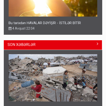
Bu tarixdən HAVALAR DƏYİŞİR - İSTİLƏR BİTİR
4 Avqust 22:04
SON XƏBƏRLƏR
ŞOK! David Seliverstov ölkədən qaçdı
14:14