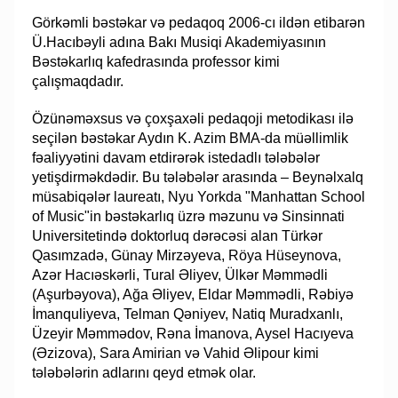
Görkəmli bəstəkar və pedaqoq 2006-cı ildən etibarən
Ü.Hacıbəyli adına Bakı Musiqi Akademiyasının
Bəstəkarlıq kafedrasında professor kimi
çalışmaqdadır.
​Özünəməxsus və çoxşaxəli pedaqoji metodikası ilə
seçilən bəstəkar Aydın K. Azim BMA-da müəllimlik
fəaliyyətini davam etdirərək istedadlı tələbələr
yetişdirməkdədir. Bu tələbələr arasında – Beynəlxalq
müsabiqələr laureatı, Nyu Yorkda "Manhattan School
of Music"in bəstəkarlıq üzrə məzunu və Sinsinnati
Universitetində doktorluq dərəcəsi alan Türkər
Qasımzadə, Günay Mirzəyeva, Röya Hüseynova,
Azər Hacıəskərli, Tural Əliyev, Ülkər Məmmədli
(Aşurbəyova), Ağa Əliyev, Eldar Məmmədli, Rəbiyə
İmanquliyeva, Telman Qəniyev, Natiq Muradxanlı,
Üzeyir Məmmədov, Rəna İmanova, Aysel Hacıyeva
(Əzizova), Sara Amirian və Vahid Əlipour kimi
tələbələrin adlarını qeyd etmək olar.