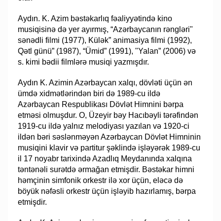
Aydın. K. Azim bəstəkarlıq fəaliyyətində kino
musiqisinə də yer ayırmış, “Azərbaycanın rəngləri"
sənədli filmi (1977), Külək” animasiya filmi (1992),
Qətl günü” (1987), “Ümid” (1991), "Yalan” (2006) və
s. kimi bədii filmlərə musiqi yazmışdır.
Aydın K. Azimin Azərbaycan xalqı, dövləti üçün ən
ümdə xidmətlərindən biri də 1989-cu ildə
Azərbaycan Respublikası Dövlət Himnini bərpa
etməsi olmuşdur. O, Üzeyir bəy Hacıbəyli tərəfindən
1919-cu ildə yalnız melodiyası yazılan və 1920-ci
ildən bəri səslənməyən Azərbaycan Dövlət Himninin
musiqini klavir və partitur şəklində işləyərək 1989-cu
il 17 noyabr tarixində Azadlıq Meydanında xalqına
təntənəli surətdə ərmağan etmişdir. Bəstəkar himni
həmçinin simfonik orkestr ilə xor üçün, eləcə də
böyük nəfəsli orkestr üçün işləyib hazırlamış, bərpa
etmişdir.