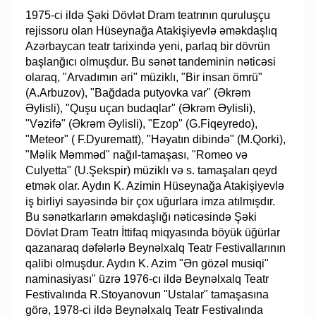
1975-ci ildə Şəki Dövlət Dram teatrının quruluşçu
rejissoru olan Hüseynağa Atakişiyevlə əməkdaşlıq
Azərbaycan teatr tarixində yeni, parlaq bir dövrün
başlanğıcı olmuşdur. Bu sənət tandeminin nəticəsi
olaraq, "Arvadımın əri" müziklı, "Bir insan ömrü"
(A.Arbuzov), "Bağdada putyovka var" (Əkrəm
Əylisli), "Quşu uçan budaqlar" (Əkrəm Əylisli),
"Vəzifə" (Əkrəm Əylisli), "Ezop" (G.Fiqeyredo),
"Meteor" ( F.Dyurematt), "Həyatın dibində" (M.Qorki),
"Məlik Məmməd" nağıl-tamaşası, "Romeo və
Culyetta" (U.Şekspir) müziklı və s. tamaşaları qeyd
etmək olar. Aydın K. Azimin Hüseynağa Atakişiyevlə
iş birliyi sayəsində bir çox uğurlara imza atılmışdır.
Bu sənətkarların əməkdaşlığı nəticəsində Şəki
Dövlət Dram Teatrı İttifaq miqyasında böyük üğürlar
qazanaraq dəfələrlə Beynəlxalq Teatr Festivallarının
qalibi olmuşdur. Aydın K. Azim "Ən gözəl musiqi"
naminasiyası" üzrə 1976-cı ildə Beynəlxalq Teatr
Festivalında R.Stoyanovun "Ustalar" tamaşasına
görə, 1978-ci ildə Beynəlxalq Teatr Festivalında