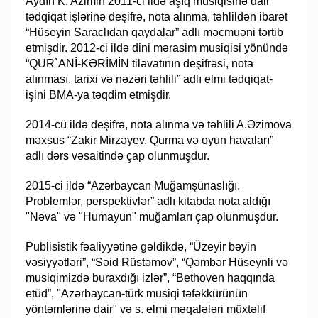
​Aydın K. Azimin 2011-ci ildə aşıq musiqisinə dair
tədqiqat işlərinə deşifrə, nota alınma, təhlildən ibarət
“Hüseyin Saraclıdan qaydalar” adlı məcmuəni tərtib
etmişdir. 2012-ci ildə dini mərasim musiqisi yönündə
“QUR`ANİ-KƏRİMİN tiləvatının deşifrəsi, nota
alınması, tarixi və nəzəri təhlili” adlı elmi tədqiqat-
işini BMA-ya təqdim etmişdir.
​2014-cü ildə deşifrə, nota alınma və təhlili A.Əzimova
məxsus “Zakir Mirzəyev. Qurma və oyun havaları”
adlı dərs vəsaitində çap olunmuşdur.
​2015-ci ildə “Azərbaycan Muğamşünaslığı.
Problemlər, perspektivlər” adlı kitabda nota aldığı
"Nəva" və "Humayun" muğamları çap olunmuşdur.
​Publisistik fəaliyyətinə gəldikdə, “Üzeyir bəyin
vəsiyyətləri”, “Səid Rüstəmov”, “Qəmbər Hüseynli və
musiqimizdə buraxdığı izlər”, “Bethoven haqqında
etüd”, "Azərbaycan-türk musiqi təfəkkürünün
yöntəmlərinə dair" və s. elmi məqalələri müxtəlif