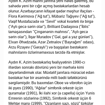
Aydın K. Azim mahnı janrına yeni nəfəs gətirmiş, bu
sahədə yeni bir cığır açmış bəstəkarlardan hesab
olunur. Azərbaycanın kifayət qədər məşhur ifaçıları -
Flora Kərimova ("Ağ tut"), Mübariz Tağıyev ("Ağ tut"),
Vaqif Mustafazadə və "Sevil" vokal kvarteti ilə birgə
("Aylı gecə sərin olar"), Brilliant Dadaşova ("İblis"
tamaşasından "Çingənənin mahnısı", "Aylı gecə
sərin olar"), İlqar Muradov ("Gəl, gəl a yaz günləri"),
Elxan Əhədzadə, Azər Zetnalov ("Bayrağım" odası),
Arzu Rzayev ("Gəraylı") və başqaları bəstəkarın
mahnılarını özlərinəməxsus tərzdə ifa etmişlər.
Aydın K. Azim bəstəkarlıq fəaliyyətinin 1990-cı
illərdən sonrakı dövrünü yeni bir mərhələ kimi
dəyərləndirmək olar. Müxtəlif janrlara müraciət edən
bəstəkar hər bir əsərində milli bədii təfəkkürünü
sərgiləmişdir. Bu baxımdan Oboe və vibrofon üçün
iki pyes (1990), “Ağılar” simfonik orkestr üçün
quramalar (1991), İki ilahi xor (a capella) üçün Yunis
Emrenin sözlərinə (1992), Simfonik orkestr üçün 6
Mehtər marşı (1999), "Ozanların sazı, sözü” türkülər