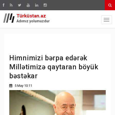
Türküstan.az
Adımız yolumuzdur
Himnimizi bərpa edərək
Millətimizə qaytaran böyük
bəstəkar
5 May 10:11