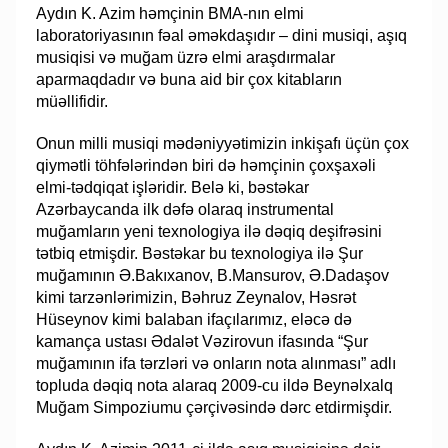
Aydın K. Azim həmçinin BMA-nın elmi
laboratoriyasının fəal əməkdaşıdır – dini musiqi, aşıq
musiqisi və muğam üzrə elmi araşdırmalar
aparmaqdadır və buna aid bir çox kitabların
müəllifidir.
​Onun milli musiqi mədəniyyətimizin inkişafı üçün çox
qiymətli töhfələrindən biri də həmçinin çoxşaxəli
elmi-tədqiqat işləridir. Belə ki, bəstəkar
Azərbaycanda ilk dəfə olaraq instrumental
muğamların yeni texnologiya ilə dəqiq deşifrəsini
tətbiq etmişdir. Bəstəkar bu texnologiya ilə Şur
muğamının Ə.Bakıxanov, B.Mansurov, Ə.Dadaşov
kimi tarzənlərimizin, Bəhruz Zeynalov, Həsrət
Hüseynov kimi balaban ifaçılarımız, eləcə də
kamança ustası Ədalət Vəzirovun ifasında “Şur
muğamının ifa tərzləri və onların nota alınması” adlı
topluda dəqiq nota alaraq 2009-cu ildə Beynəlxalq
Muğam Simpoziumu çərçivəsində dərc etdirmişdir.