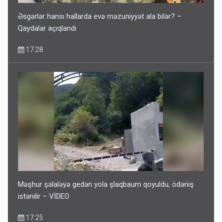
Əsgərlər hansı hallarda evə məzuniyyət ala bilər? –
Qaydalar açıqlandı
17:28
Məşhur şəlaləyə gedən yola şlaqbaum qoyuldu, ödəniş
istənilir – VİDEO
17:25