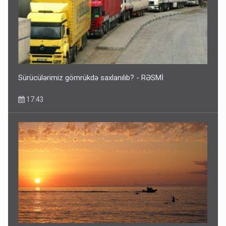
Sürücülərimiz gömrükdə saxlanılıb? - RƏSMİ
17:43