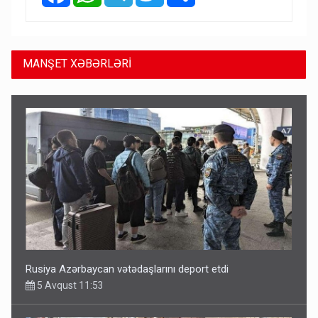
MANŞET XƏBƏRLƏRİ
Rusiya Azərbaycan vətədaşlarını deport etdi
5 Avqust 11:53