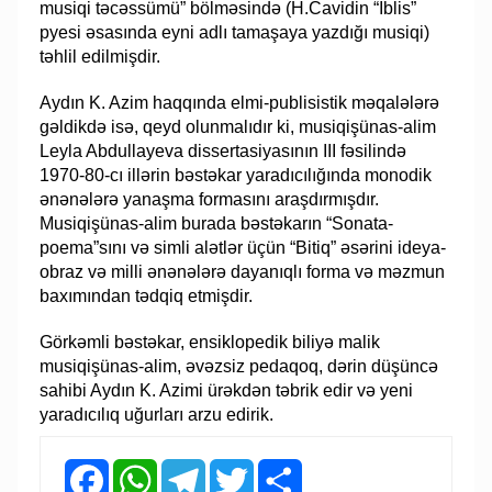
musiqi təcəssümü” bölməsində (H.Cavidin “İblis”
pyesi əsasında eyni adlı tamaşaya yazdığı musiqi)
təhlil edilmişdir.
​Aydın K. Azim haqqında elmi-publisistik məqalələrə
gəldikdə isə, qeyd olunmalıdır ki, musiqişünas-alim
Leyla Abdullayeva dissertasiyasının III fəsilində
1970-80-cı illərin bəstəkar yaradıcılığında monodik
ənənələrə yanaşma formasını araşdırmışdır.
Musiqişünas-alim burada bəstəkarın “Sonata-
poema”sını və simli alətlər üçün “Bitiq” əsərini ideya-
obraz və milli ənənələrə dayanıqlı forma və məzmun
baxımından tədqiq etmişdir.
Görkəmli bəstəkar, ensiklopedik biliyə malik
musiqişünas-alim, əvəzsiz pedaqoq, dərin düşüncə
sahibi Aydın K. Azimi ürəkdən təbrik edir və yeni
yaradıcılıq uğurları arzu edirik.
Facebook
WhatsApp
Telegram
Twitter
Share