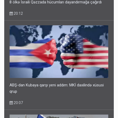
8 ölkə İsraili Qəzzada hücumları dayandırmağa çağırdı
20:12
Bu ölkələrə şəxsiyyət vəsiqəsi ilə gedə biləcəksiniz -
SİYAHI
10:53
ABŞ-dan Kubaya qarşı yeni addım: MKİ daxilində xüsusi
qrup
20:07