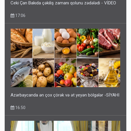
Ceki Çan Bakıda çəkiliş zamanı qolunu zədələdi - VİDEO
17:06
Azərbaycanda ən çox çörək və ət yeyən bölgələr -SİYAHI
16:50