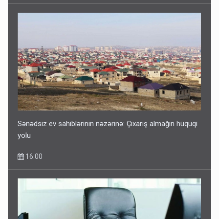
Sənədsiz ev sahiblərinin nəzərinə: Çıxarış almağın hüquqi
yolu
16:00