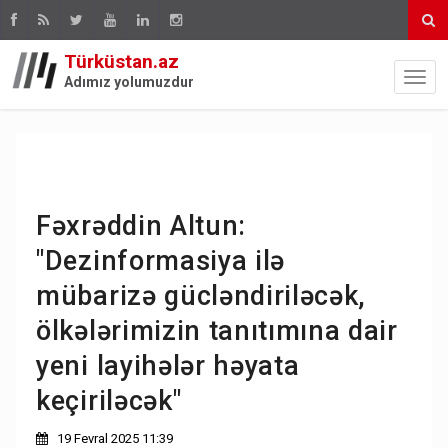
Türküstan.az
Adımız yolumuzdur
Fəxrəddin Altun:
"Dezinformasiya ilə
mübarizə gücləndiriləcək,
ölkələrimizin tanıtımına dair
yeni layihələr həyata
keçiriləcək"
19 Fevral 2025 11:39