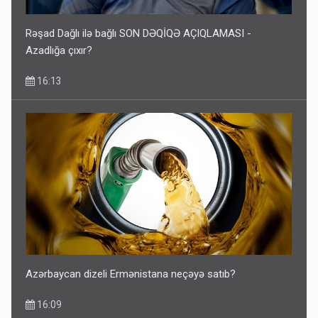
Rəşad Dağlı ilə bağlı SON DƏQİQƏ AÇIQLAMASI -
Azadlığa çıxır?
16:13
Azərbaycan dizeli Ermənistana neçəyə satıb?
16:09