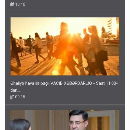
10:46
Əhaliyə hava ilə bağlı VACİB XƏBƏRDARLIQ - Saat 11:00-
dan…
09:15