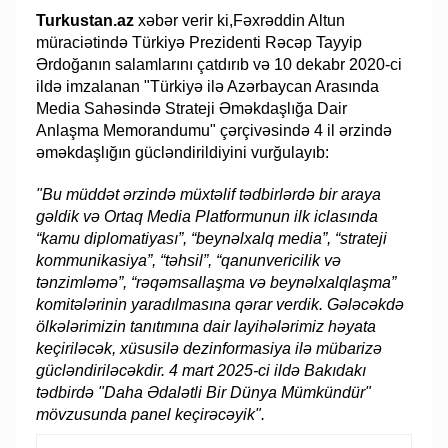
Turkustan.az
xəbər verir ki,
Fəxrəddin Altun
müraciətində Türkiyə Prezidenti Rəcəp Tayyip
Ərdoğanın salamlarını çatdırıb və 10 dekabr 2020-ci
ildə imzalanan "Türkiyə ilə Azərbaycan Arasında
Media Sahəsində Strateji Əməkdaşlığa Dair
Anlaşma Memorandumu" çərçivəsində 4 il ərzində
əməkdaşlığın gücləndirildiyini vurğulayıb:
"Bu müddət ərzində müxtəlif tədbirlərdə bir araya
gəldik və Ortaq Media Platformunun ilk iclasında
“kamu diplomatiyası”, “beynəlxalq media”, “strateji
kommunikasiya”, “təhsil”, “qanunvericilik və
tənzimləmə”, “rəqəmsallaşma və beynəlxalqlaşma”
komitələrinin yaradılmasına qərar verdik.
Gələcəkdə
ölkələrimizin tanıtımına dair layihələrimiz həyata
keçiriləcək, xüsusilə dezinformasiya ilə mübarizə
gücləndiriləcəkdir. 4 mart 2025-ci ildə Bakıdakı
tədbirdə "Daha Ədalətli Bir Dünya Mümkündür"
mövzusunda panel keçirəcəyik".