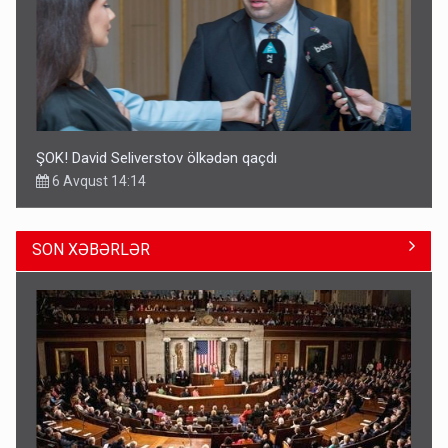
ŞOK! David Seliverstov ölkədən qaçdı
6 Avqust 14:14
SON XƏBƏRLƏR