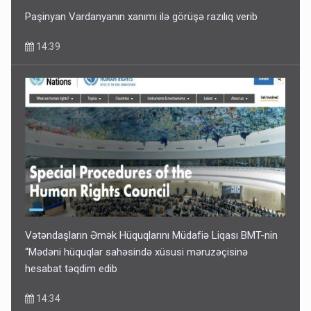
Paşinyan Vardanyanın xanımı ilə görüşə razılıq verib
14:39
Vətəndaşların Əmək Hüquqlarını Müdafiə Liqası BMT-nin
“Mədəni hüquqlar sahəsində xüsusi məruzəçisinə
hesabat təqdim edib
14:34