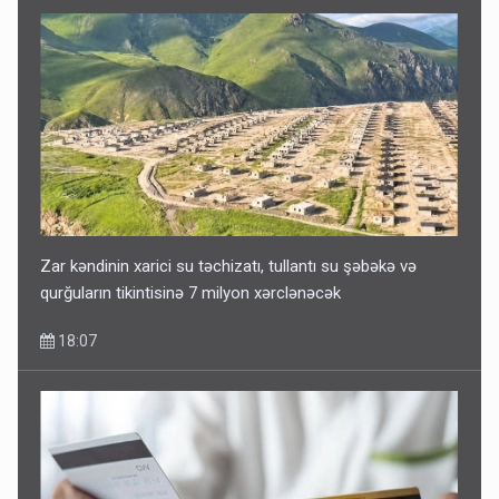
Zar kəndinin xarici su təchizatı, tullantı su şəbəkə və
qurğuların tikintisinə 7 milyon xərclənəcək
18:07