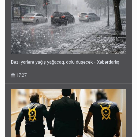
Bəzi yerlərə yağış yağacaq, dolu düşəcək - Xəbərdarlıq
17:27