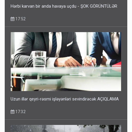
Hərbi karvan bir anda havaya uçdu - ŞOK GÖRÜNTÜLƏR
17:52
Uzun illər qeyri-rəsmi işləyənləri sevindirəcək AÇIQLAMA
17:32