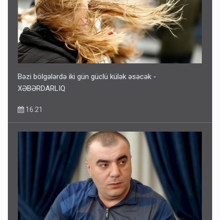
Bəzi bölgələrdə iki gün güclü külək əsəcək -
XƏBƏRDARLIQ
16:21