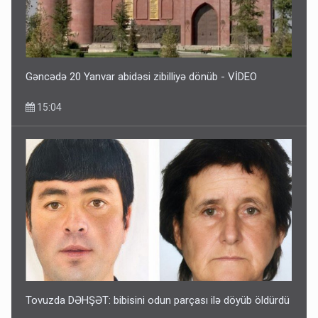
Gəncədə 20 Yanvar abidəsi zibilliyə dönüb - VİDEO
15:04
Tovuzda DƏHŞƏT: bibisini odun parçası ilə döyüb öldürdü