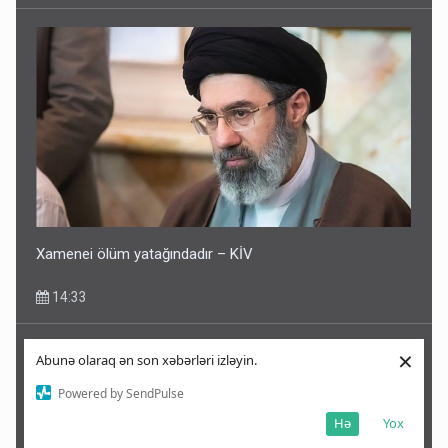
Xamenei ölüm yatağındadır – KİV
14:33
×
Abunə olaraq ən son xəbərləri izləyin.
Powered by SendPulse
Hə
Yox