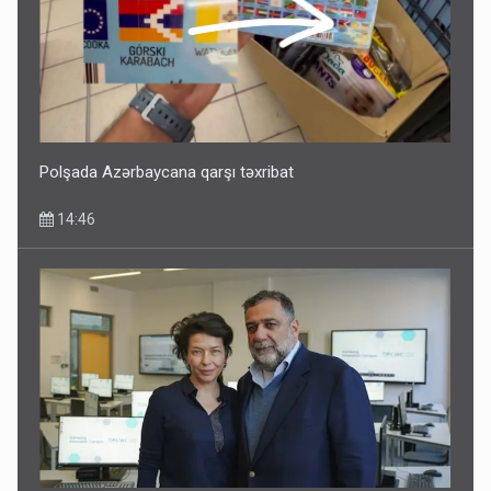
Polşada Azərbaycana qarşı təxribat
14:46