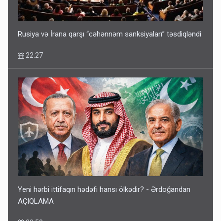
Geri çağırılan səfir Abel Məhərrəmovun oğludur - DOSYE
14:07
Rusiya və İrana qarşı “cəhənnəm sanksiyaları” təsdiqləndi
22:27
Media və Yayım Şurasına əlavə hüquq və vəzifələr verilib
13:24
Yeni hərbi ittifaqın hədəfi hansı ölkədir? - Ərdoğandan
AÇIQLAMA