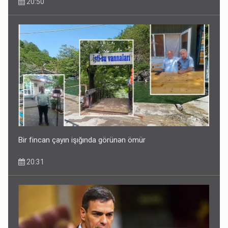
20:50
Kartdan karta istədiyiniz qədər köçürmə edə bilərsiniz -
VİDEO
11:06
Bir fincan çayın işığında görünən ömür
20:31