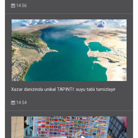
14:56
Xəzər dənizində unikal TAPINTI: suyu təbii təmizləyir
14:54