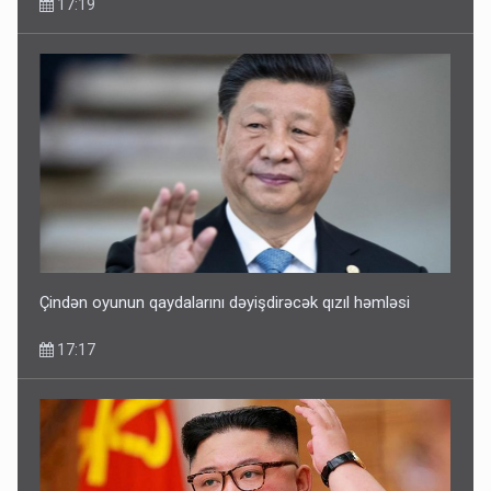
17:19
Çindən oyunun qaydalarını dəyişdirəcək qızıl həmləsi
17:17