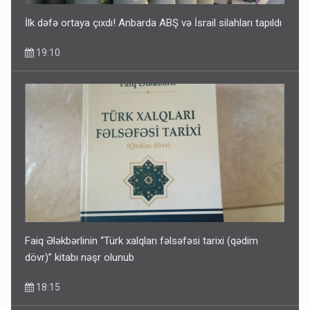
İlk dəfə ortaya çıxdı! Anbarda ABŞ və İsrail silahları tapıldı
19:10
Faiq Ələkbərlinin “Türk xalqları fəlsəfəsi tarixi (qədim
dövr)” kitabı nəşr olunub
18:15