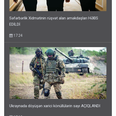
Səfərbərlik Xidmətinin rüşvət alan əməkdaşları HƏBS
EDİLDİ
17:24
Ukraynada döyüşən xarici könüllülərin sayı AÇIQLANDI