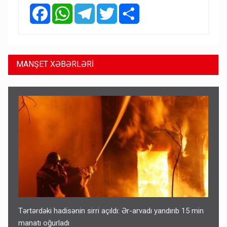
Facebook
WhatsApp
Telegram
Twitter
Share
MANŞET XƏBƏRLƏRİ
Tərtərdəki hadisənin sirri açıldı: Ər-arvadı yandırıb 15 min
manatı oğurladı