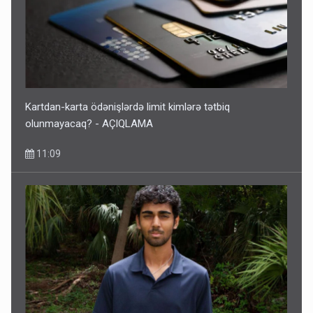
Bu ölkələrə şəxsiyyət vəsiqəsi ilə gedə biləcəksiniz -
SİYAHI
10:53
Kartdan-karta ödənişlərdə limit kimlərə tətbiq
olunmayacaq? - AÇIQLAMA
11:09
Ərdoğana sui-qəsd planının iştirakçısı detalları açıqladı
5 Avqust 16:56