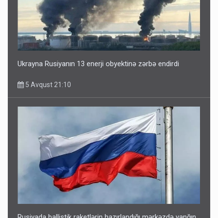
Ukrayna Rusiyanın 13 enerji obyektinə zərbə endirdi
5 Avqust 21:10
Rusiyada ballistik raketlərin hazırlandığı mərkəzdə yanğın