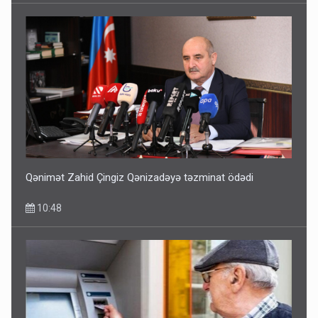
Qənimət Zahid Çingiz Qənizadəyə təzminat ödədi
10:48