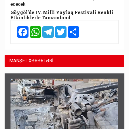
edecek..
Göygöl’de IV. Milli Yaylaq Festivali Renkli
Etkinliklerle Tamamland
Facebook
WhatsApp
Telegram
Twitter
Share
MANŞET XƏBƏRLƏRİ