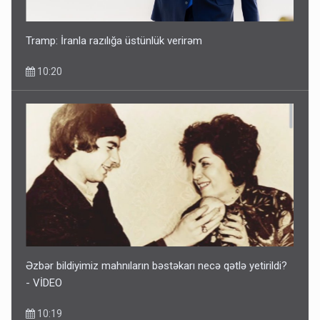
Tramp: İranla razılığa üstünlük verirəm
10:20
Əzbər bildiyimiz mahnıların bəstəkarı necə qətlə yetirildi?
- VİDEO
10:19