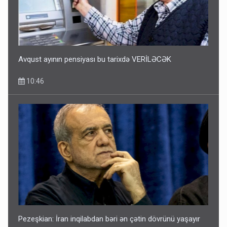
Avqust ayının pensiyası bu tarixdə VERİLƏCƏK
10:46
Pezeşkian: İran inqilabdan bəri ən çətin dövrünü yaşayır