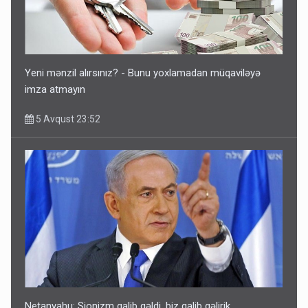
Yeni mənzil alırsınız? - Bunu yoxlamadan müqaviləyə
imza atmayın
5 Avqust 23:52
Netanyahu: Sionizm qalib gəldi, biz qalib gəlirik