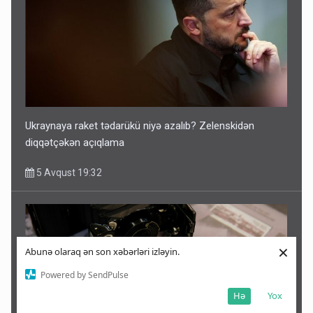
Ukraynaya raket tədarükü niyə azalıb? Zelenskidən
diqqətçəkən açıqlama
5 Avqust 19:32
×
Abunə olaraq ən son xəbərləri izləyin.
Powered by SendPulse
Hə
Yox