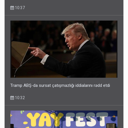
10:37
Tramp ABŞ-da sursat çatışmazlığı iddialarını rədd etdi
10:32