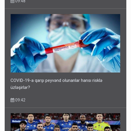
09:48
COVID-19-a qarşı peyvənd olunanlar hansı risklə
üzləşirlər?
09:42