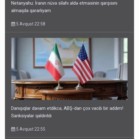
Netanyahu: İranın nüvə silahı əldə etməsinin qarşısını
almaqda qərarlıyam
5 Avqust 22:58
Danışıqlar davam etdikcə, ABŞ-dan çox vacib bir addım!
Sanksiyalar qaldırıldı
5 Avqust 22:55