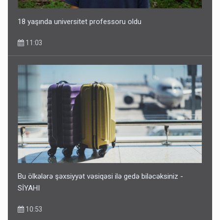
18 yaşında universitet professoru oldu
11:03
Rusiya Azərbaycan vətədaşlarını deport etdi
5 Avqust 11:53
Bu ölkələrə şəxsiyyət vəsiqəsi ilə gedə biləcəksiniz -
SİYAHI
10:53