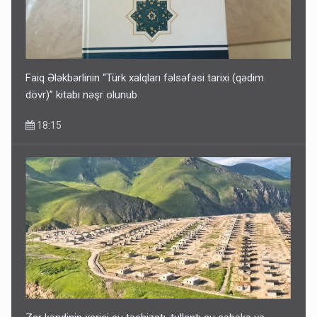
VİDEO
11:06
Faiq Ələkbərlinin “Türk xalqları fəlsəfəsi tarixi (qədim
dövr)” kitabı nəşr olunub
18:15