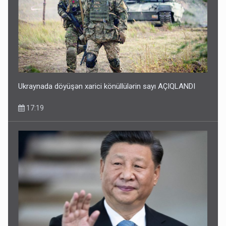
Ukraynada döyüşən xarici könüllülərin sayı AÇIQLANDI
17:19