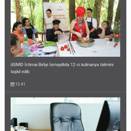
ƏSMİD İctimai Birliyi İsmayıllıda 12-ci kulinariya təlimini
təşkil edib
15:41