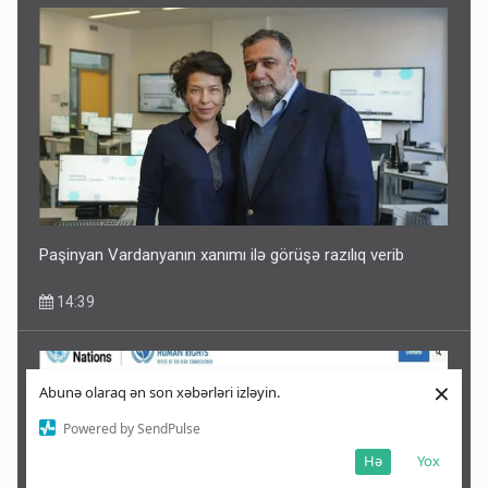
Paşinyan Vardanyanın xanımı ilə görüşə razılıq verib
14:39
×
Abunə olaraq ən son xəbərləri izləyin.
Powered by SendPulse
Hə
Yox