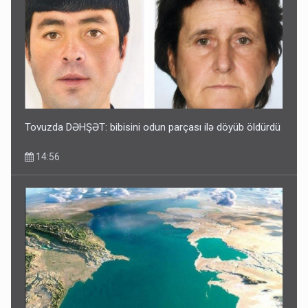
Tovuzda DƏHŞƏT: bibisini odun parçası ilə döyüb öldürdü
14:56