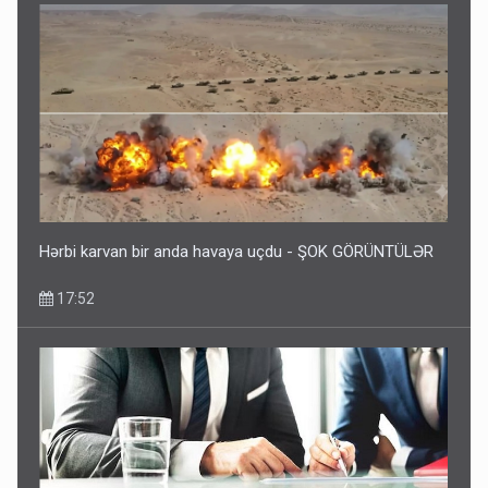
Hərbi karvan bir anda havaya uçdu - ŞOK GÖRÜNTÜLƏR
17:52