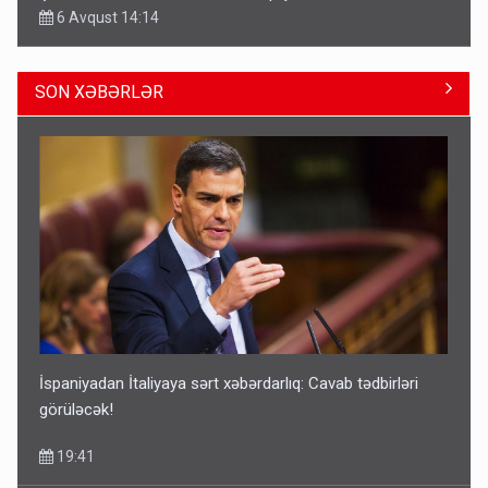
6 Avqust 14:14
SON XƏBƏRLƏR
Geri çağırılan səfir Abel Məhərrəmovun oğludur - DOSYE
14:07
İspaniyadan İtaliyaya sərt xəbərdarlıq: Cavab tədbirləri
görüləcək!
19:41