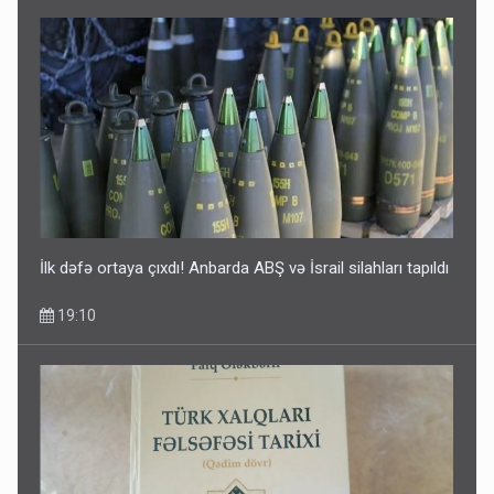
Media və Yayım Şurasına əlavə hüquq və vəzifələr verilib
13:24
İlk dəfə ortaya çıxdı! Anbarda ABŞ və İsrail silahları tapıldı
19:10
Kartdan karta istədiyiniz qədər köçürmə edə bilərsiniz -