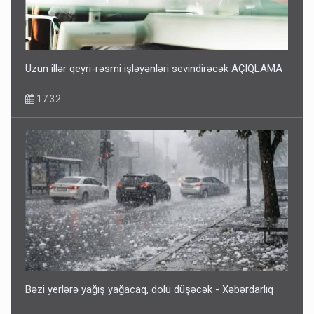
Uzun illər qeyri-rəsmi işləyənləri sevindirəcək AÇIQLAMA
17:32
Bəzi yerlərə yağış yağacaq, dolu düşəcək - Xəbərdarlıq