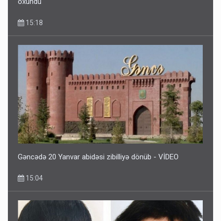
oxundu
15:18
Gəncədə 20 Yanvar abidəsi zibilliyə dönüb - VİDEO
15:04