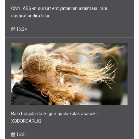
CNN: ABŞ-ın sursat ehtiyatlarının azalması İranı
cəsarətləndirə bilər
16:24
Bəzi bölgələrdə iki gün güclü külək əsəcək -
XƏBƏRDARLIQ
16:21