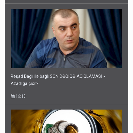
Rəşad Dağlı ilə bağlı SON DƏQİQƏ AÇIQLAMASI -
Azadlığa çıxır?
16:13