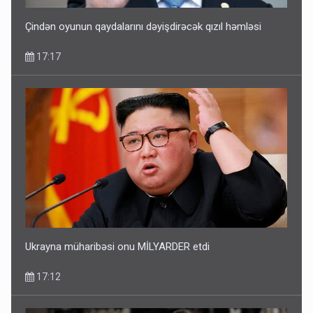
Çindən oyunun qaydalarını dəyişdirəcək qızıl həmləsi
17:17
Ukrayna müharibəsi onu MİLYARDER etdi
17:12