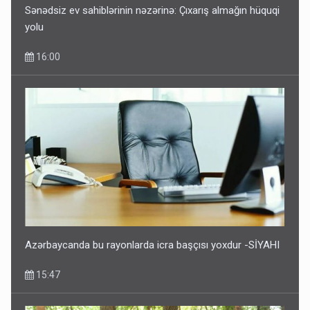
Sənədsiz ev sahiblərinin nəzərinə: Çıxarış almağın hüquqi
yolu
16:00
Azərbaycanda bu rayonlarda icra başçısı yoxdur -SİYAHI
15:47