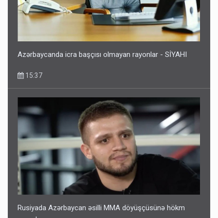
Azərbaycanda icra başçısı olmayan rayonlar - SİYAHI
15:37
Rusiyada Azərbaycan əsilli MMA döyüşçüsünə hökm