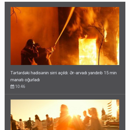
Tərtərdəki hadisənin sirri açıldı: Ər-arvadı yandırıb 15 min
manatı oğurladı
10:46