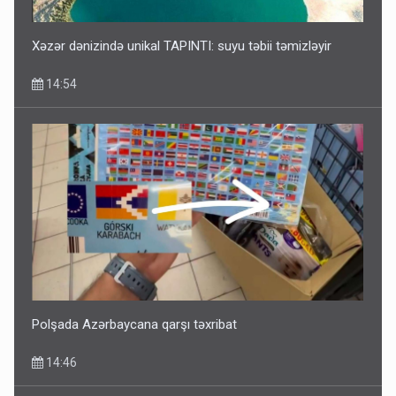
Xəzər dənizində unikal TAPINTI: suyu təbii təmizləyir
14:54
Polşada Azərbaycana qarşı təxribat
14:46