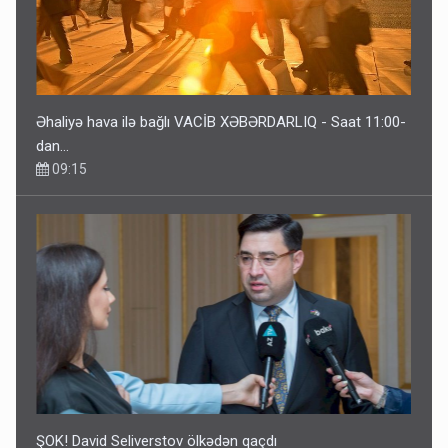
Əhaliyə hava ilə bağlı VACİB XƏBƏRDARLIQ - Saat 11:00-
dan…
09:15
ŞOK! David Seliverstov ölkədən qaçdı