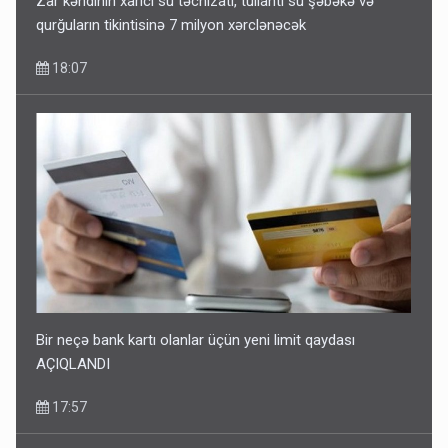
Zar kəndinin xarici su təchizatı, tullantı su şəbəkə və
qurğuların tikintisinə 7 milyon xərclənəcək
18:07
Bir neçə bank kartı olanlar üçün yeni limit qaydası
AÇIQLANDI
17:57