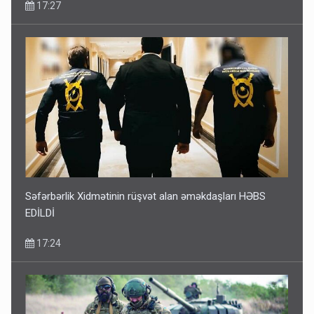
17:27
Səfərbərlik Xidmətinin rüşvət alan əməkdaşları HƏBS
EDİLDİ
17:24