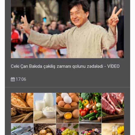
Ceki Çan Bakıda çəkiliş zamanı qolunu zədələdi - VİDEO
17:06