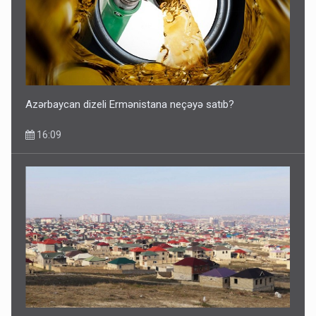
Azərbaycan dizeli Ermənistana neçəyə satıb?
16:09