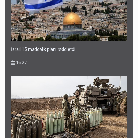
İsrail 15 maddəlik planı rədd etdi
16:27