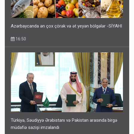
Azərbaycanda ən çox çörək və ət yeyən bölgələr -SİYAHI
16:50
Türkiyə, Səudiyyə Ərəbistanı və Pakistan arasında birgə
müdafiə sazişi imzalandı