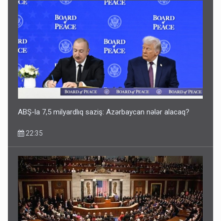
Geri çağırılan səfir Abel Məhərrəmovun oğludur - DOSYE
14:07
ABŞ-la 7,5 milyardlıq saziş: Azərbaycan nələr alacaq?
22:35