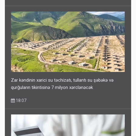
Zar kəndinin xarici su təchizatı, tullantı su şəbəkə və
qurğuların tikintisinə 7 milyon xərclənəcək
18:07