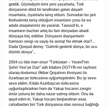
getdik. Gözlədiyim kimi yeni yazarlarla, Türk
dünyasının dörd bir tərəfindən gələn dəyərli
insanlarla, ziyalılarla tanış oldum. Sonradan bu şeir
festivalında tanış olduğum insanların çoxu ilə sıx
ədəbi əlaqələrimiz də yarandı. Təəssüf ki, o
insanların bəziləri artıq bu fani dünyadan əbədi
dünyaya köç ediblər. Dünyasını dəyişənlərin
hamısını sevgi və sayqı ilə anırıq! Nə etmək olar?...
Dədə Qorqud demiş: “Gəlimli-gedimli dünya, bir ucu
ölümlü dünya”...
2004-cü ildə mən onun “Türküstan – Yesevî’nin
Şehri Yesi’ye Dair” adlı kitabını DGTYB-nin layihəsi
olaraq dostumuz Əkbər Qoşalının tövsiyəsi ilə
Azərbaycan türkcəsinə uyğunlaşdırdım. Bu işi sevə-
sevə etdim. Kitabı Azərbaycan türkcəsinə
uyğunlaşdırarkən həm də Yakup hocanın zəngin
ömür yoluna bir daha nəzər salmış oldum. Onu da
qeyd edim ki, Yakup hocanı fərqləndirən əsas
cəhətlərdən biri Türk dünyasına olan sonsuz bağlılığı