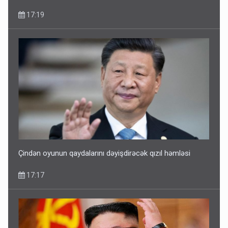
17:19
Çindən oyunun qaydalarını dəyişdirəcək qızıl həmləsi
17:17