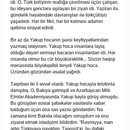
idi. O, Türk birliyinin reallığa çevrilməsi üçün çalışan,
bu ideyanı gənclərə aşılayan bir ziyalı idi. Yazıları ilə,
gündəlik həyatındakı davranışları ilə türkçülüyü
yaşadırdı. Hər bir fikri, hər bir kəlməsi adamın
qəlbinə sirayət edirdi.
Bir az da Yakup hocanın şəxsi keyfiyyətlərindən
yazmaq istəyirəm. Yakup hoca insanlara layiq
olduğu dəyəri verməyi bacaran insanlardan idi. Hər
insanda olmur bu cür böyükürəklilik... Sözün həqiqi
mənasında böyükqəlbli biriydi Yakup hoca.
Üzündən-gözündən əsalət yağırdı.
Təqribən iki il əvvəl olardı. Yakup hocayla telofonla
danışdıq. O, Bakıya gəlmişdi və Azərbaycan Milli
Elmlər Akademiyasında Yakup bəylə görüş olmuşdu.
Bu görüşdən sosial şəbəkələr vasitəsilə xəbər
tutduğum üçün ona səs yazısı göndərdim. Nə
zamana kimi Bakıda olacağını soruşdum və onu
ziyarət etmək istədiyimi bildirdim. “Rəsmiyyə, mən
artıq Türkiyəyə qayıtdım. Təəssüf ki, bu dəfəki