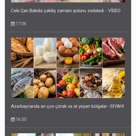
Ceki Çan Bakıda çəkiliş zamanı qolunu zədələdi - VİDEO
17:06
Azərbaycanda ən çox çörək və ət yeyən bölgələr -SİYAHI
16:50