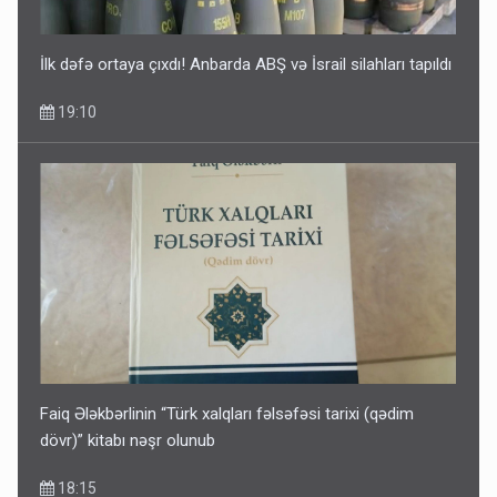
İlk dəfə ortaya çıxdı! Anbarda ABŞ və İsrail silahları tapıldı
19:10
Faiq Ələkbərlinin “Türk xalqları fəlsəfəsi tarixi (qədim
dövr)” kitabı nəşr olunub
18:15