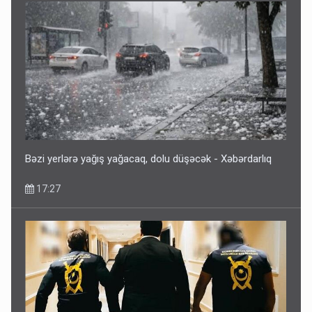
Bəzi yerlərə yağış yağacaq, dolu düşəcək - Xəbərdarlıq
17:27