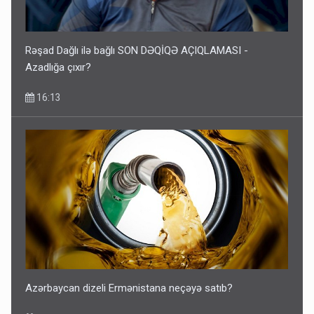
Rəşad Dağlı ilə bağlı SON DƏQİQƏ AÇIQLAMASI -
Azadlığa çıxır?
16:13
Azərbaycan dizeli Ermənistana neçəyə satıb?