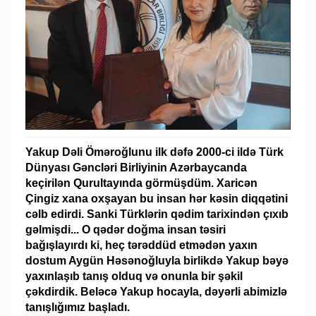
Yakup Dəli Öməroğlunu ilk dəfə 2000-ci ildə Türk
Dünyası Gəncləri Birliyinin Azərbaycanda
keçirilən Qurultayında görmüşdüm. Xaricən
Çingiz xana oxşayan bu insan hər kəsin diqqətini
cəlb edirdi. Sanki Türklərin qədim tarixindən çıxıb
gəlmişdi... O qədər doğma insan təsiri
bağışlayırdı ki, heç tərəddüd etmədən yaxın
dostum Aygün Həsənoğluyla birlikdə Yakup bəyə
yaxınlaşıb tanış olduq və onunla bir şəkil
çəkdirdik. Beləcə Yakup hocayla, dəyərli abimizlə
tanışlığımız başladı.