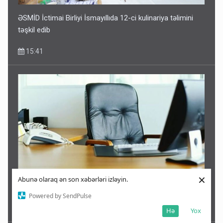
ƏSMİD İctimai Birliyi İsmayıllıda 12-ci kulinariya təlimini
təşkil edib
15:41
×
Abunə olaraq ən son xəbərləri izləyin.
Azərbaycanda icra başçısı olmayan rayonlar - SİYAHI
Powered by SendPulse
15:37
Hə
Yox