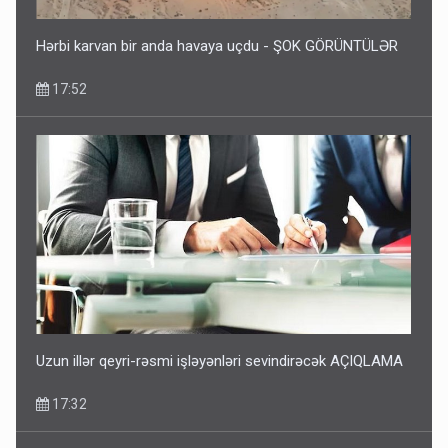
Hərbi karvan bir anda havaya uçdu - ŞOK GÖRÜNTÜLƏR
17:52
Uzun illər qeyri-rəsmi işləyənləri sevindirəcək AÇIQLAMA
17:32