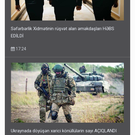
Səfərbərlik Xidmətinin rüşvət alan əməkdaşları HƏBS
EDİLDİ
17:24
Ukraynada döyüşən xarici könüllülərin sayı AÇIQLANDI