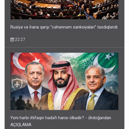
Media və Yayım Şurasına əlavə hüquq və vəzifələr verilib
13:24
Rusiya və İrana qarşı “cəhənnəm sanksiyaları” təsdiqləndi
22:27
Kartdan karta istədiyiniz qədər köçürmə edə bilərsiniz -
VİDEO
11:06
Yeni hərbi ittifaqın hədəfi hansı ölkədir? - Ərdoğandan
AÇIQLAMA