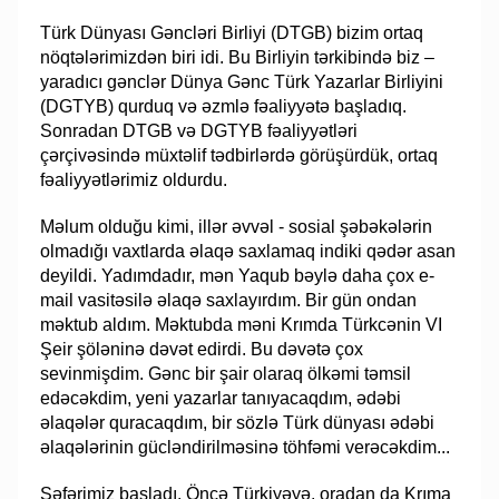
Türk Dünyası Gəncləri Birliyi (DTGB) bizim ortaq
nöqtələrimizdən biri idi. Bu Birliyin tərkibində biz –
yaradıcı gənclər Dünya Gənc Türk Yazarlar Birliyini
(DGTYB) qurduq və əzmlə fəaliyyətə başladıq.
Sonradan DTGB və DGTYB fəaliyyətləri
çərçivəsində müxtəlif tədbirlərdə görüşürdük, ortaq
fəaliyyətlərimiz oldurdu.
Məlum olduğu kimi, illər əvvəl - sosial şəbəkələrin
olmadığı vaxtlarda əlaqə saxlamaq indiki qədər asan
deyildi. Yadımdadır, mən Yaqub bəylə daha çox e-
mail vasitəsilə əlaqə saxlayırdım. Bir gün ondan
məktub aldım. Məktubda məni Krımda Türkcənin VI
Şeir şöləninə dəvət edirdi. Bu dəvətə çox
sevinmişdim. Gənc bir şair olaraq ölkəmi təmsil
edəcəkdim, yeni yazarlar tanıyacaqdım, ədəbi
əlaqələr quracaqdım, bir sözlə Türk dünyası ədəbi
əlaqələrinin gücləndirilməsinə töhfəmi verəcəkdim...
Səfərimiz başladı. Öncə Türkiyəyə, oradan da Krıma