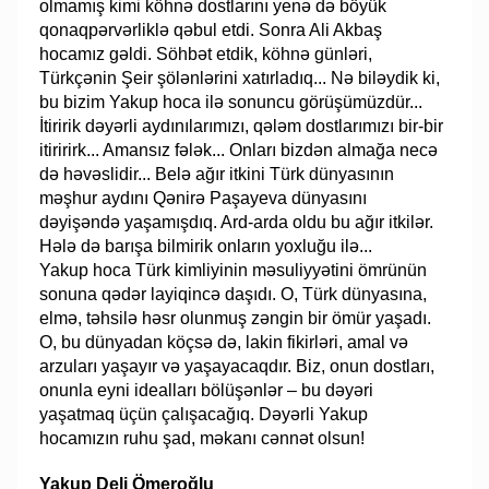
olmamış kimi köhnə dostlarını yenə də böyük
qonaqpərvərliklə qəbul etdi. Sonra Ali Akbaş
hocamız gəldi. Söhbət etdik, köhnə günləri,
Türkçənin Şeir şölənlərini xatırladıq... Nə biləydik ki,
bu bizim Yakup hoca ilə sonuncu görüşümüzdür...
İtiririk dəyərli aydınılarımızı, qələm dostlarımızı bir-bir
itiririrk... Amansız fələk... Onları bizdən almağa necə
də həvəslidir... Belə ağır itkini Türk dünyasının
məşhur aydını Qənirə Paşayeva dünyasını
dəyişəndə yaşamışdıq. Ard-arda oldu bu ağır itkilər.
Hələ də barışa bilmirik onların yoxluğu ilə...
Yakup hoca Türk kimliyinin məsuliyyətini ömrünün
sonuna qədər layiqincə daşıdı. O, Türk dünyasına,
elmə, təhsilə həsr olunmuş zəngin bir ömür yaşadı.
O, bu dünyadan köçsə də, lakin fikirləri, amal və
arzuları yaşayır və yaşayacaqdır. Biz, onun dostları,
onunla eyni idealları bölüşənlər – bu dəyəri
yaşatmaq üçün çalışacağıq. Dəyərli Yakup
hocamızın ruhu şad, məkanı cənnət olsun!
Yakup Deli Ömeroğlu