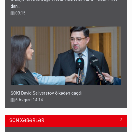
dan…
09:15
ŞOK! David Seliverstov ölkədən qaçdı
6 Avqust 14:14
SON XƏBƏRLƏR