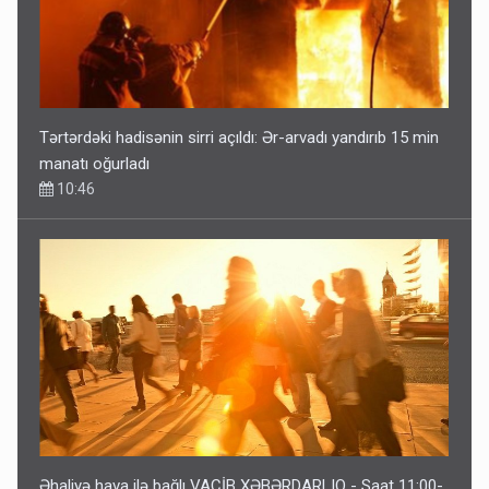
Tərtərdəki hadisənin sirri açıldı: Ər-arvadı yandırıb 15 min
manatı oğurladı
10:46
Əhaliyə hava ilə bağlı VACİB XƏBƏRDARLIQ - Saat 11:00-