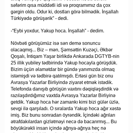
səfərim qısa müddətli idi və proqramımız da çox
gərgin oldu. Odur ki, dostları görə bilmədik. İnşallah
Türkiyədə görüşərik” - dedi.
-“Eybi yoxdur, Yakup hoca. İnşallah” - dedim.
Növbəti görüşümüz isə sən demə sonuncu
olacaqmış... Biz – mən, Şəmsəttin Kuzəçi, Əkbər
Qoşalı, İntiqam Yaşar birlikdə Ankarada DGTYB-nin
25 illik yubiley tədbirində Yakup hocayla görüşdük.
Bizim üçün əlamətdar bir gündə yanımızda olmaq
istəmişdi və tədbirə qatılmışdı. Ertəsi gün biz onu
Avrasya Yazarlar Birliyində ziyarət etmək istədik.
Telefonda danışıb görüşün vaxtını dəqiqləşdirdik və
razılaşdırdığımız vaxtda Avrasya Yazarlar Birliyinə
getdik. Yakup hoca hər zamankı kimi bizi gülər üzlə,
sevgi ilə qarşıladı. O sıralarda Yakup hoca ağır xəstə
imiş. Biz bunu sonradan öyrəndik. İçindəki ağrıları
ətrafdakılardan gizlətməyi necə də bacarırmış... Bu
böyükürəkli insan içində ağrıya-ağrıya heç nə