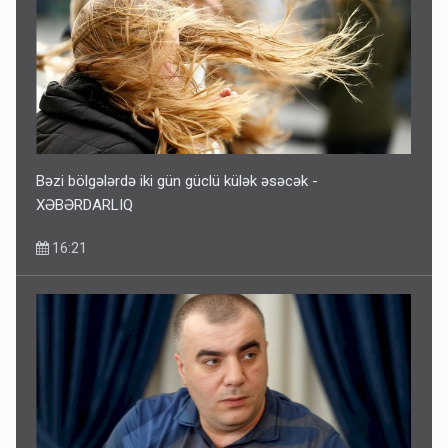
Bəzi bölgələrdə iki gün güclü külək əsəcək -
XƏBƏRDARLIQ
16:21