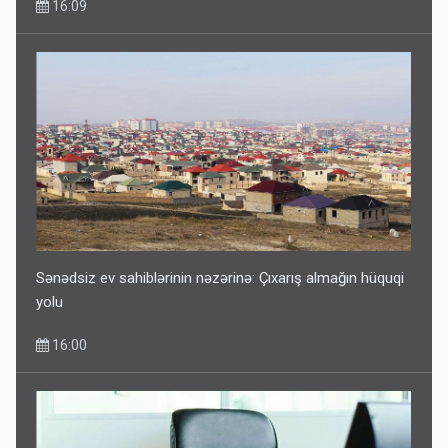
16:09
Sənədsiz ev sahiblərinin nəzərinə: Çıxarış almağın hüquqi
yolu
16:00