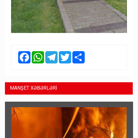
Facebook
WhatsApp
Telegram
Twitter
Share
MANŞET XƏBƏRLƏRİ