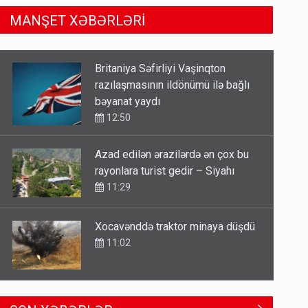
MANŞET XƏBƏRLƏRİ
Azad edilən ərazilərdə ən çox bu
rayonlara turist gedir – Siyahı
11:29
Xocavənddə traktor minaya düşdü
11:02
Gedişi var, dönüşü yox: Bakı-
Tbilisi-Bakı qatarına bilet
satışından böyük narazılıq
7 Avqust 23:17
Sənədsiz ev sahiblərinin nəzərinə: