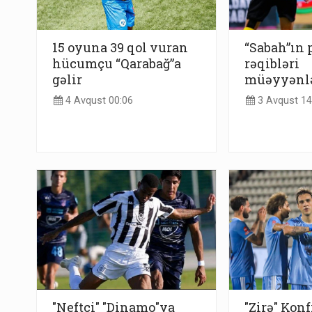
15 oyuna 39 qol vuran
“Sabah”ın 
hücumçu “Qarabağ”a
rəqibləri
gəlir
müəyyənl
4 Avqust 00:06
3 Avqust 14
"Neftçi" "Dinamo"ya
"Zirə" Konf