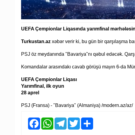
UEFA Çempionlar Liqasında yarımfinal mərhələsinə s
Turkustan.az
xəbər verir ki, bu gün bir qarşılaşma ba
PSJ öz meydanında "Bavariya"nı qəbul edəcək. Qarşıla
Komandalar arasındakı cavab görüşü mayın 6-da Mün
UEFA Çempionlar Liqası
Yarımfinal, ilk oyun
28 aprel
PSJ (Fransa) - "Bavariya" (Almaniya) /modern.az/az/
Facebook
WhatsApp
Telegram
Twitter
Share