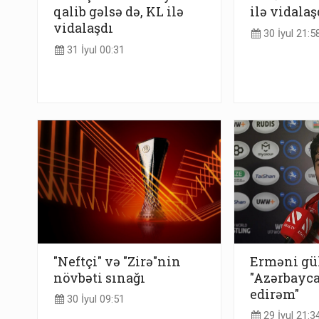
qalib gəlsə də, KL ilə
ilə vidalaş
vidalaşdı
30 İyul 21:5
31 İyul 00:31
"Neftçi" və "Zirə"nin
Erməni gül
növbəti sınağı
"Azərbayc
edirəm"
30 İyul 09:51
29 İyul 21:3