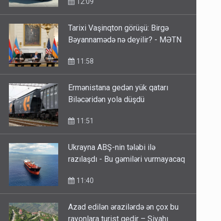
12:09
Tarixi Vaşinqton görüşü: Birgə
Bəyannamədə nə deyilir? - MƏTN
11:58
Ermənistana gedən yük qatarı
Biləcəridən yola düşdü
11:51
Ukrayna ABŞ-nin tələbi ilə
razılaşdı - Bu gəmiləri vurmayacaq
11:40
Azad edilən ərazilərdə ən çox bu
rayonlara turist gedir – Siyahı