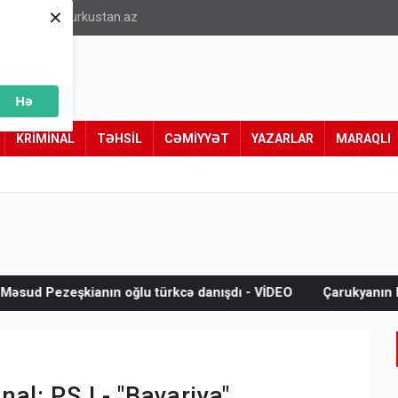
×
info@turkustan.az
Hə
KRİMİNAL
TƏHSİL
CƏMİYYƏT
YAZARLAR
MARAQLI
ğlu türkcə danışdı - VİDEO
Çarukyanın kürəkəni sifarişli qət
al: PSJ - "Bavariya"