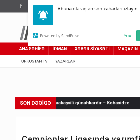
(012) 449 94 05
Abunə olaraq ən son xəbərləri izləyin.
Türküstan.az
Yox
Powered by SendPulse
Adımız yolumuzdur
ANA SƏHİFƏ
İDMAN
XƏBƏR SİYASƏTİ
MAQAZİN
TÜRKÜSTAN TV
YAZARLAR
SON DƏQİQƏ
örə Saakaşvili günahkardır – Kobaxidze
Məsud Pezeşkianın o
Çempionlar Liqasında yarımfin