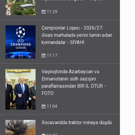
11:29
Çempionlar Liqası - 2026/27:
Əsas mərhələdə yerini təmin edən
komandalar - SİYAHI
11:17
Vaşinqtonda Azərbaycan və
Ermənistanın sülh sazişini
paraflamasından BİR İL ÖTÜR -
FOTO
11:04
Xocavənddə traktor minaya düşdü