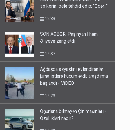
spikerini belə təhdid edib: "Əgər..."
12:39
SON XƏBƏR: Paşinyan İlham
Əliyevə zəng etdi
12:37
Ağdaşda azyaşlını evləndirənlər
jurnalistlərə hücum etdi: araşdırma
başlandı - VİDEO
12:23
Oğurlana bilməyən Çin maşınları -
Özəllikləri nədir?