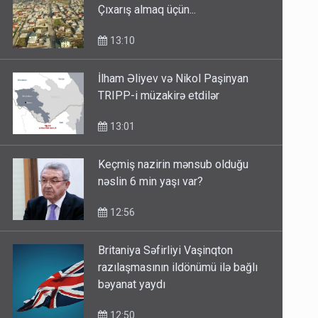
Çıxarış almaq üçün...
13:10
İlham Əliyev və Nikol Paşinyan
TRIPP-i müzakirə etdilər
13:01
Keçmiş nazirin mənsub olduğu
nəslin 6 min yaşı var?
12:56
Britaniya Səfirliyi Vaşinqton
razılaşmasının ildönümü ilə bağlı
bəyanat yaydı
12:50