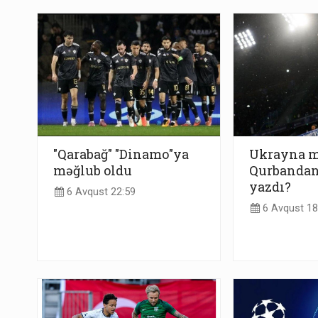
"Qarabağ" "Dinamo"ya
Ukrayna m
məğlub oldu
Qurbandan
yazdı?
6 Avqust 22:59
6 Avqust 18