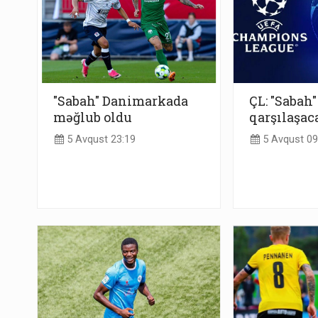
"Sabah" Danimarkada
ÇL: "Sabah"
məğlub oldu
qarşılaşac
5 Avqust 23:19
5 Avqust 09