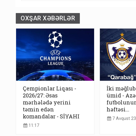
OXŞAR XƏBƏRLƏR
Çempionlar Liqası -
İki məğlub
2026/27: Əsas
ümid - Az
mərhələdə yerini
futbolunun
təmin edən
həftəsi...
komandalar - SİYAHI
7 Avqust 23
11:17