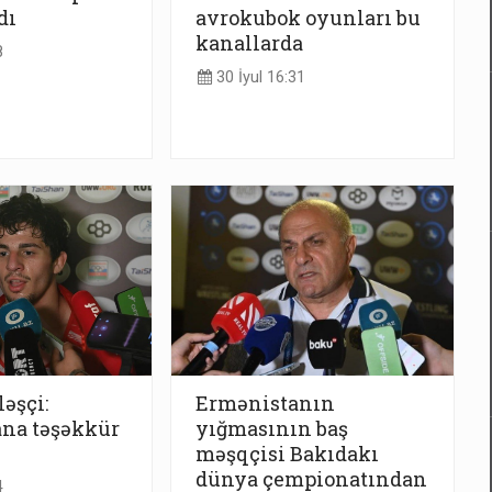
dı
avrokubok oyunları bu
kanallarda
8
30 İyul 16:31
əşçi:
Ermənistanın
ana təşəkkür
yığmasının baş
məşqçisi Bakıdakı
dünya çempionatından
4