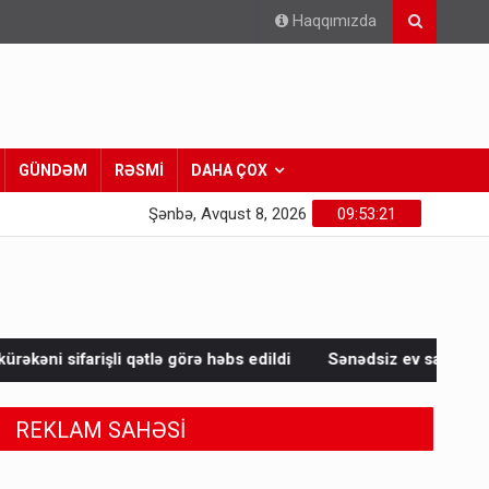
Haqqımızda
GÜNDƏM
RƏSMİ
DAHA ÇOX
Şənbə, Avqust 8, 2026
09:53:23
lə görə həbs edildi
Sənədsiz ev sahiblərinin nəzərinə: Çıxarış
REKLAM SAHƏSİ