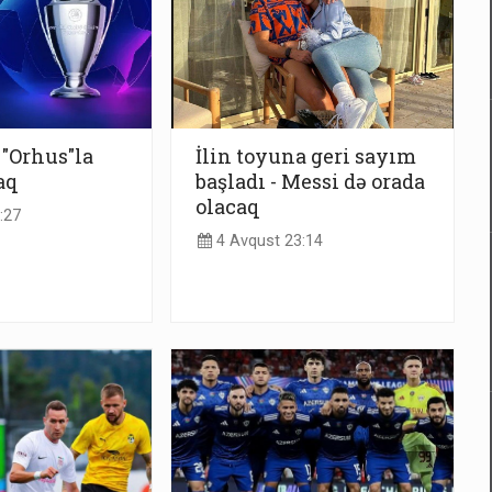
 "Orhus"la
İlin toyuna geri sayım
aq
başladı - Messi də orada
olacaq
:27
4 Avqust 23:14