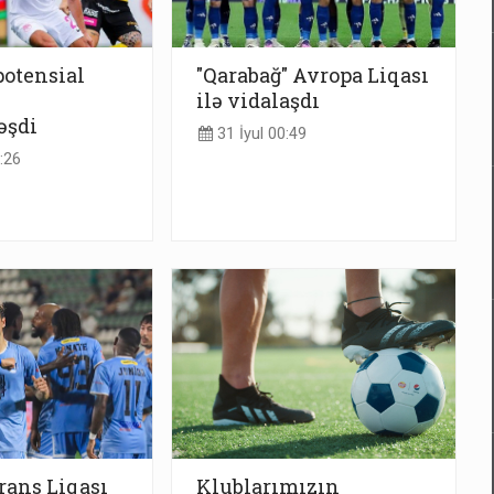
potensial
"Qarabağ" Avropa Liqası
ilə vidalaşdı
əşdi
31 İyul 00:49
:26
rans Liqası
Klublarımızın