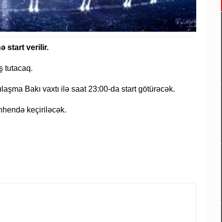
tart verilir.
ş tutacaq.
şma Bakı vaxtı ilə saat 23:00-da start götürəcək.
hendə keçiriləcək.