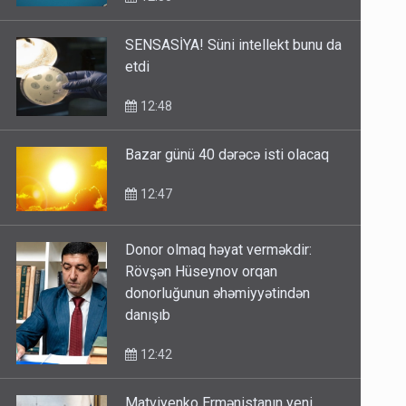
SENSASİYA! Süni intellekt bunu da
etdi
12:48
Bazar günü 40 dərəcə isti olacaq
12:47
Donor olmaq həyat verməkdir:
Rövşən Hüseynov orqan
donorluğunun əhəmiyyətindən
danışıb
12:42
Matviyenko Ermənistanın yeni