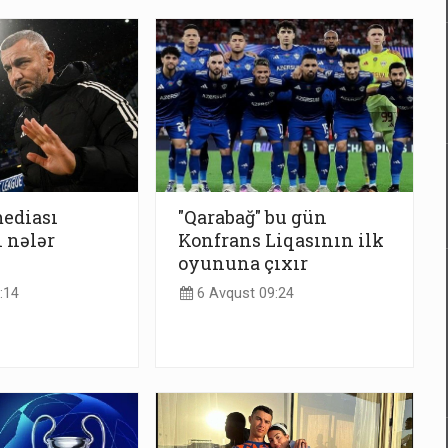
ediası
"Qarabağ" bu gün
 nələr
Konfrans Liqasının ilk
oyununa çıxır
:14
6 Avqust 09:24