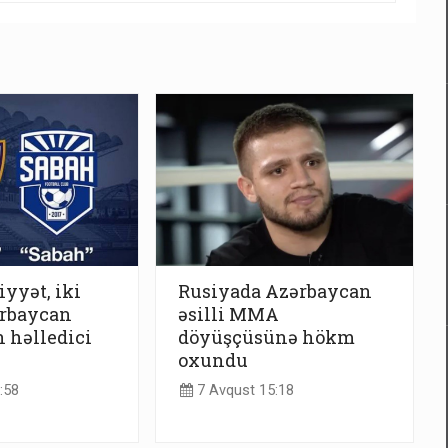
iyyət, iki
Rusiyada Azərbaycan
ərbaycan
əsilli MMA
 həlledici
döyüşçüsünə hökm
oxundu
:58
7 Avqust 15:18