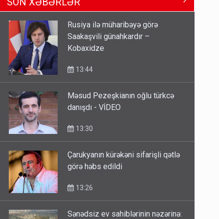
SON XƏBƏRLƏR
Çıxarış almaq üçün...
13:10
Rusiya ilə müharibəyə görə
Saakaşvili günahkardır –
Keçmiş nazirin mənsub olduğu
Kobaxidze
nəslin 6 min yaşı var?
12:56
13:44
Məsud Pezeşkianın oğlu türkcə
Britaniya Səfirliyi Vaşinqton
danışdı - VİDEO
razılaşmasının ildönümü ilə bağlı
bəyanat yaydı
13:30
12:50
Çarukyanın kürəkəni sifarişli qətlə
görə həbs edildi
13:26
Sənədsiz ev sahiblərinin nəzərinə: