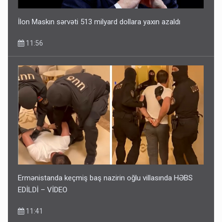
İlon Maskın sərvəti 513 milyard dollara yaxın azaldı
11:56
Ermənistanda keçmiş baş nazirin oğlu villasında HƏBS
EDİLDİ – VİDEO
11:41