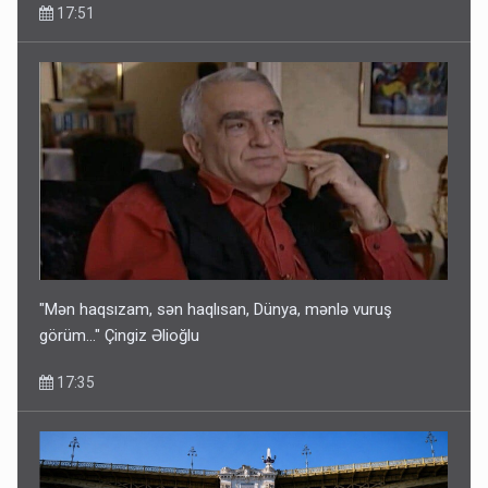
17:51
"Mən haqsızam, sən haqlısan, Dünya, mənlə vuruş
görüm..." Çingiz Əlioğlu
17:35