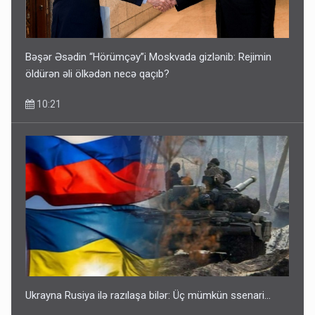
Bəşər Əsədin “Hörümçəy”i Moskvada gizlənib: Rejimin
öldürən əli ölkədən necə qaçıb?
10:21
Ukrayna Rusiya ilə razılaşa bilər: Üç mümkün ssenari...