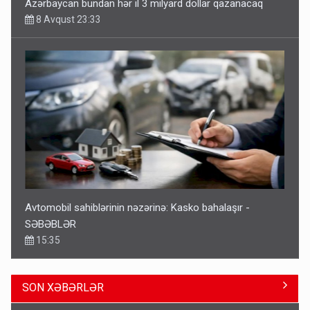
Azərbaycan bundan hər il 3 milyard dollar qazanacaq
8 Avqust 23:33
Avtomobil sahiblərinin nəzərinə: Kasko bahalaşır -
SƏBƏBLƏR
15:35
SON XƏBƏRLƏR