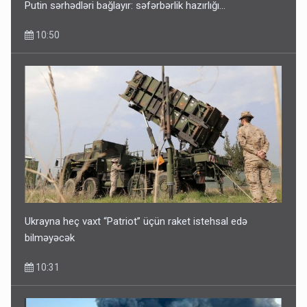
Putin sərhədləri bağlayır: səfərbərlik hazırlığı...
10:50
Ukrayna heç vaxt “Patriot” üçün raket istehsal edə
bilməyəcək
10:31