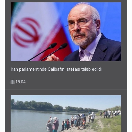
Dünyanı idarə edənlər insanlığın başını bu şou ilə qatır
14:22
İran parlamentində Qalibafın istefası tələb edildi
18:04