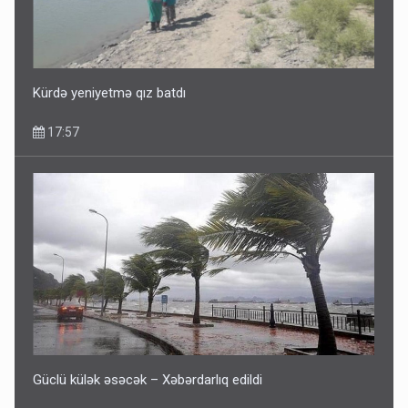
Fırıldaqçıların yeni silahı: Süni intellekt - Bunları etməzdən
əvvəl diqqətli olun
10:56
Kürdə yeniyetmə qız batdı
17:57
“Təlimdə idim, gəlib gördüm ki, evimi vurub dağıdırlar” -
VİDEO
09:54
Güclü külək əsəcək – Xəbərdarlıq edildi