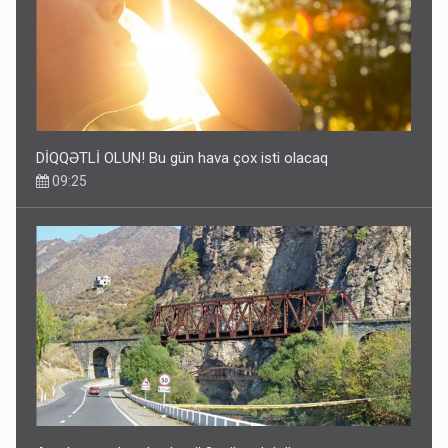
DİQQƏTLİ OLUN! Bu gün hava çox isti olacaq
09:25