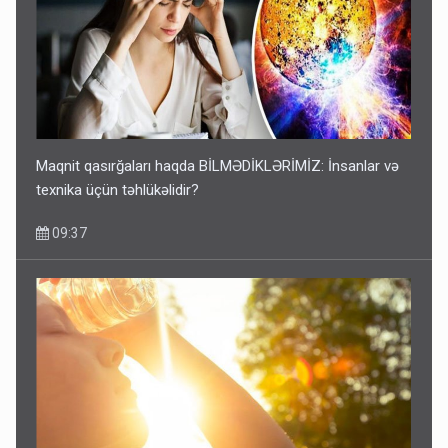
Maqnit qasırğaları haqda BİLMƏDİKLƏRİMİZ: İnsanlar və
texnika üçün təhlükəlidir?
09:37