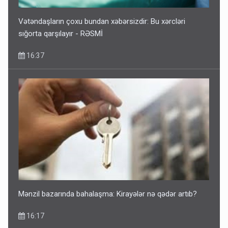
Vətəndaşların çoxu bundan xəbərsizdir: Bu xərcləri
sığorta qarşılayır - RƏSMİ
16:37
Mənzil bazarında bahalaşma: Kirayələr nə qədər artıb?
16:17