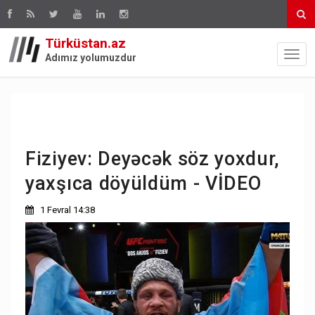
Türküstan.az
Adımız yolumuzdur
Fiziyev: Deyəcək söz yoxdur,
yaxşıca döyüldüm - VİDEO
1 Fevral 14:38