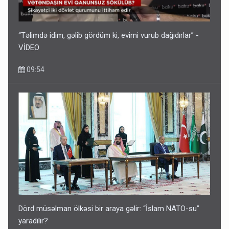
“Təlimdə idim, gəlib gördüm ki, evimi vurub dağıdırlar” -
VİDEO
09:54
Dörd müsəlman ölkəsi bir araya gəlir: “İslam NATO-su”
yaradılır?