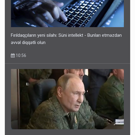
Fırıldaqçıların yeni silahı: Süni intellekt - Bunları etməzdən
əvvəl diqqətli olun
10:56