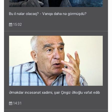
Bu il nələr olacaq? - Vanqa daha nə görmüşdü?
15:02
Əməkdar incəsənət xadimi, şair Çingiz Əlioğlu vəfat edib
14:31