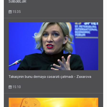
SƏBƏBLƏR
15:35
Takaiçinin bunu deməyə cəsarəti çatmadı - Zaxarova
15:10