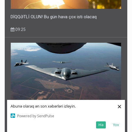
DİQQƏTLİ OLUN! Bu gün hava çox isti olacaq
09:25
×
Abunə olaraq ən son xəbərləri izləyin.
Bu təyyarə vurulsa, ABŞ üçün ciddi fövqəladə vəziyyət
Powered by SendPulse
olar
Hə
Yox
09:21