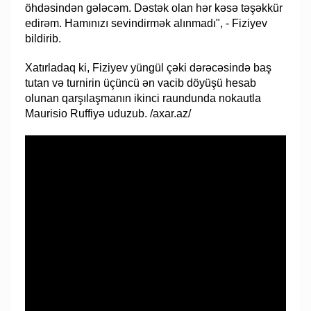
öhdəsindən gələcəm. Dəstək olan hər kəsə təşəkkür
edirəm. Hamınızı sevindirmək alınmadı", - Fiziyev
bildirib.
Xatırladaq ki, Fiziyev yüngül çəki dərəcəsində baş
tutan və turnirin üçüncü ən vacib döyüşü hesab
olunan qarşılaşmanın ikinci raundunda nokautla
Maurisio Ruffiyə uduzub. /axar.az/