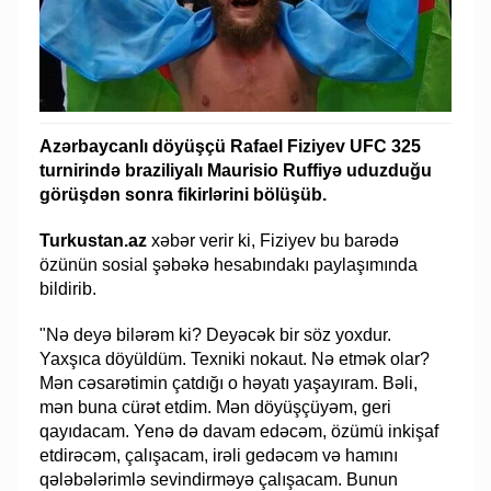
Azərbaycanlı döyüşçü Rafael Fiziyev UFC 325
turnirində braziliyalı Maurisio Ruffiyə uduzduğu
görüşdən sonra fikirlərini bölüşüb.
Turkustan.az
xəbər verir ki, Fiziyev bu barədə
özünün sosial şəbəkə hesabındakı paylaşımında
bildirib.
"Nə deyə bilərəm ki? Deyəcək bir söz yoxdur.
Yaxşıca döyüldüm. Texniki nokaut. Nə etmək olar?
Mən cəsarətimin çatdığı o həyatı yaşayıram. Bəli,
mən buna cürət etdim. Mən döyüşçüyəm, geri
qayıdacam. Yenə də davam edəcəm, özümü inkişaf
etdirəcəm, çalışacam, irəli gedəcəm və hamını
qələbələrimlə sevindirməyə çalışacam. Bunun