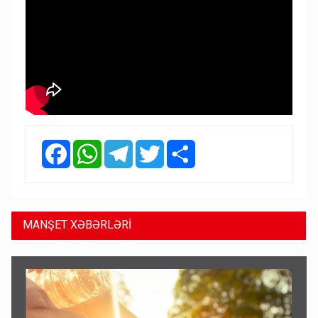
Facebook
WhatsApp
Telegram
Twitter
Share
MANŞET XƏBƏRLƏRİ