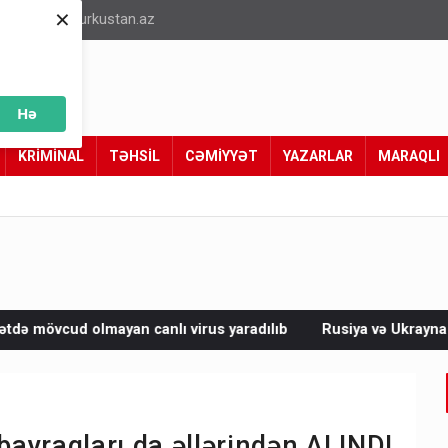
×
info@turkustan.az
Hə
KRİMİNAL
TƏHSİL
CƏMİYYƏT
YAZARLAR
MARAQLI
nlı virus yaradılıb
Rusiya və Ukrayna bu ölkəyə hücum edəc
 bayraqları da əllərindən ALINDI