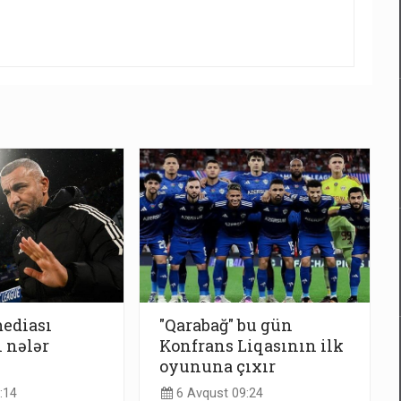
ediası
"Qarabağ" bu gün
 nələr
Konfrans Liqasının ilk
oyununa çıxır
:14
6 Avqust 09:24