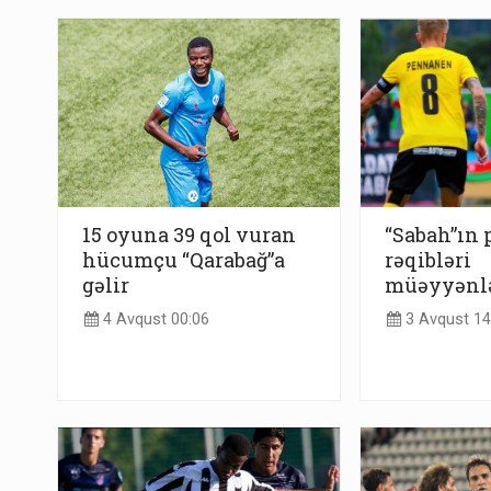
15 oyuna 39 qol vuran
“Sabah”ın 
hücumçu “Qarabağ”a
rəqibləri
gəlir
müəyyənl
4 Avqust 00:06
3 Avqust 14