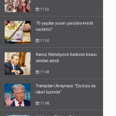
11:55
70 yaşdan yuxarı şəxslərə kredit
verilirmi?
11:50
Ramiz Mehdiyevin bankının binası
əlindən alındı
11:48
Trampdan Ukraynaya: "Elə bizə də
raket lazımdır”
11:48