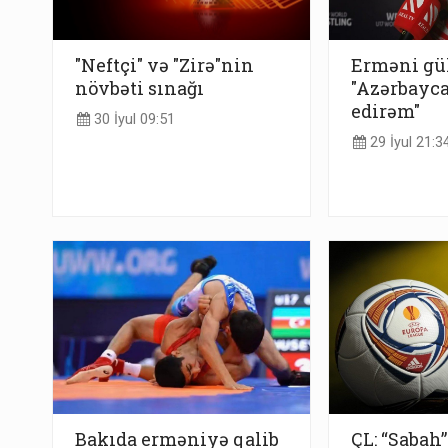
"Neftçi" və "Zirə"nin
Erməni gül
növbəti sınağı
"Azərbayc
edirəm"
30 İyul 09:51
29 İyul 21:3
Bakıda erməniyə qalib
ÇL: “Sabah”