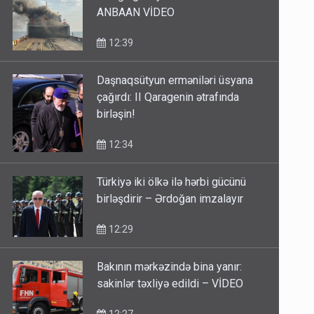
ANBAAN VİDEO
12:39
Daşnaqsütyun erməniləri üsyana
çağırdı: II Qaragenin ətrafında
birləşin!
12:34
Türkiyə iki ölkə ilə hərbi gücünü
birləşdirir – Ərdoğan imzalayır
12:29
Bakının mərkəzində bina yanır:
sakinlər təxliyə edildi – VİDEO