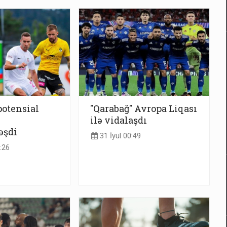
potensial
"Qarabağ" Avropa Liqası
ilə vidalaşdı
əşdi
31 İyul 00:49
:26