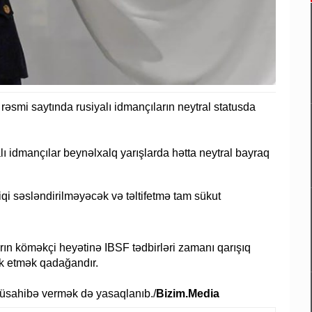
əsmi saytında rusiyalı idmançıların neytral statusda
lı idmançılar beynəlxalq yarışlarda hətta neytral bayraq
i səsləndirilməyəcək və təltifetmə tam sükut
ların köməkçi heyətinə IBSF tədbirləri zamanı qarışıq
ak etmək qadağandır.
müsahibə vermək də yasaqlanıb./
Bizim.Media