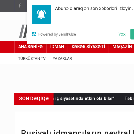
(012) 449 94 05
Abunə olaraq ən son xəbərləri izləyin.
Türküstan.az
Yox
Powered by SendPulse
Adımız yolumuzdur
ANA SƏHİFƏ
İDMAN
XƏBƏR SİYASƏTİ
MAQAZİN
TÜRKÜSTAN TV
YAZARLAR
SON DƏQİQƏ
in iç siyasətində etkin ola bilər"
Təbiətdə mövcud olmayan ca
Rusiyalı idmançıların neytral