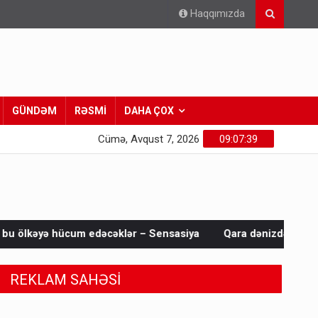
Haqqımızda
GÜNDƏM
RƏSMİ
DAHA ÇOX
Cümə, Avqust 7, 2026
09:07:41
əklər – Sensasiya
Qara dənizdə azərbaycanlıların olduğu 
REKLAM SAHƏSİ