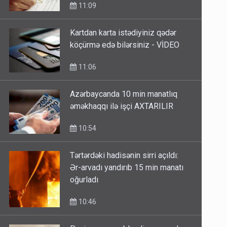
11:09
Kartdan karta istədiyiniz qədər
köçürmə edə bilərsiniz - VİDEO
11:06
Azərbaycanda 10 min manatlıq
əməkhaqqı ilə işçi AXTARILIR
10:54
Tərtərdəki hadisənin sirri açıldı:
Ər-arvadı yandırıb 15 min manatı
oğurladı
10:46