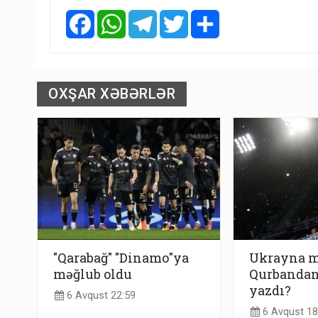
Facebook
WhatsApp
Telegram
Twitter
Share
OXŞAR XƏBƏRLƏR
"Qarabağ" "Dinamo"ya
Ukrayna m
məğlub oldu
Qurbandan
yazdı?
6 Avqust 22:59
6 Avqust 18