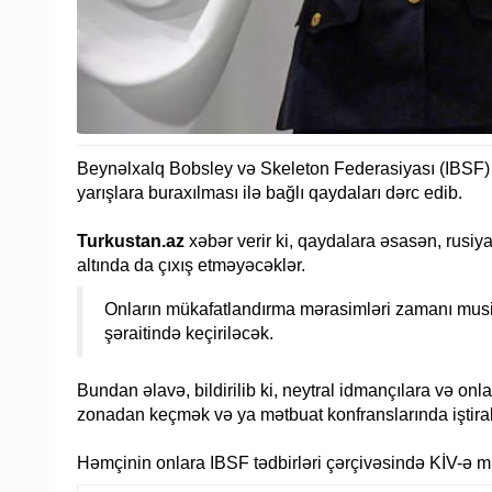
Beynəlxalq Bobsley və Skeleton Federasiyası (IBSF) r
yarışlara buraxılması ilə bağlı qaydaları dərc edib.
Turkustan.az
xəbər verir ki, qaydalara əsasən, rusiya
altında da çıxış etməyəcəklər.
Onların mükafatlandırma mərasimləri zamanı musiq
şəraitində keçiriləcək.
Bundan əlavə, bildirilib ki, neytral idmançılara və on
zonadan keçmək və ya mətbuat konfranslarında iştir
Həmçinin onlara IBSF tədbirləri çərçivəsində KİV-ə 