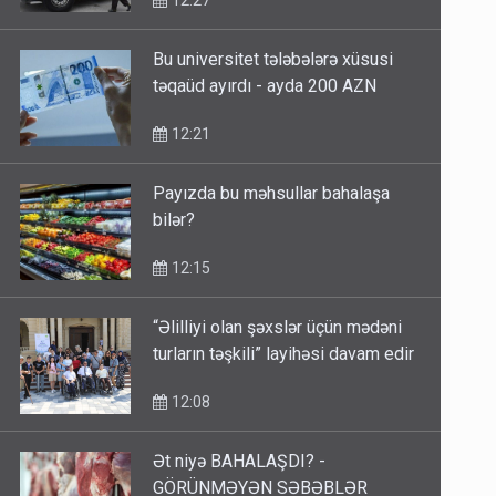
12:27
Bu universitet tələbələrə xüsusi
təqaüd ayırdı - ayda 200 AZN
12:21
Payızda bu məhsullar bahalaşa
bilər?
12:15
“Əlilliyi olan şəxslər üçün mədəni
turların təşkili” layihəsi davam edir
12:08
Ət niyə BAHALAŞDI? -
GÖRÜNMƏYƏN SƏBƏBLƏR