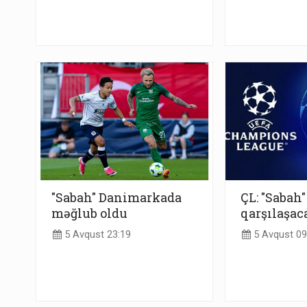
"Sabah" Danimarkada
ÇL: "Sabah"
məğlub oldu
qarşılaşac
5 Avqust 23:19
5 Avqust 09