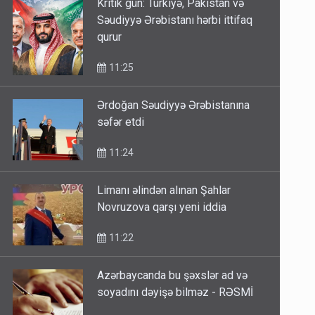
Kritik gün: Türkiyə, Pakistan və
Səudiyyə Ərəbistanı hərbi ittifaq
qurur
11:25
Ərdoğan Səudiyyə Ərəbistanına
səfər etdi
11:24
Limanı əlindən alınan Şahlar
Novruzova qarşı yeni iddia
11:22
Azərbaycanda bu şəxslər ad və
soyadını dəyişə bilməz - RƏSMİ