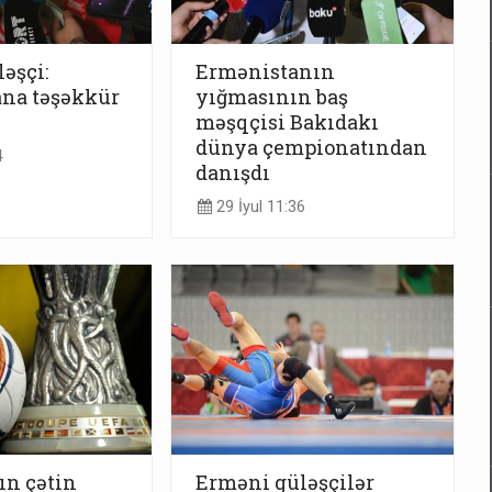
əşçi:
Ermənistanın
ana təşəkkür
yığmasının baş
məşqçisi Bakıdakı
dünya çempionatından
4
danışdı
29 İyul 11:36
ın çətin
Erməni güləşçilər