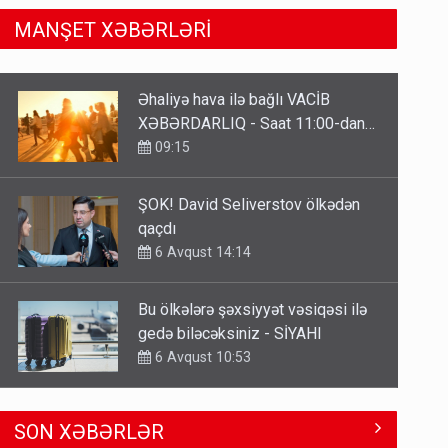
MANŞET XƏBƏRLƏRİ
ŞOK! David Seliverstov ölkədən
qaçdı
6 Avqust 14:14
Bu ölkələrə şəxsiyyət vəsiqəsi ilə
gedə biləcəksiniz - SİYAHI
6 Avqust 10:53
Ərdoğana sui-qəsd planının
iştirakçısı detalları açıqladı
5 Avqust 16:56
Kartdan karta istədiyiniz qədər
SON XƏBƏRLƏR
köçürmə edə bilərsiniz - VİDEO