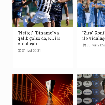
"Neftçi" "Dinamo"ya
"Zirə" Konf
qalib gəlsə də, KL ilə
ilə vidalaş
vidalaşdı
30 İyul 21:5
31 İyul 00:31