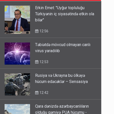
11:06
Erkin Emet: "Uyğur topluluğu
Türkiyənin iç siyasətində etkin ola
Tərtərdəki hadisənin sirri açıldı:
bilər"
Ər-arvadı yandırıb 15 min manatı
oğurladı
12:56
10:46
Təbiətdə mövcud olmayan canlı
Əhaliyə hava ilə bağlı VACİB
virus yaradılıb
XƏBƏRDARLIQ - Saat 11:00-dan…
12:53
09:15
Rusiya və Ukrayna bu ölkəyə
hücum edəcəklər – Sensasiya
12:42
Qara dənizdə azərbaycanlıların
olduğu gəmiyə PUA hücumu -