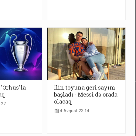
 "Orhus"la
İlin toyuna geri sayım
aq
başladı - Messi də orada
olacaq
:27
4 Avqust 23:14