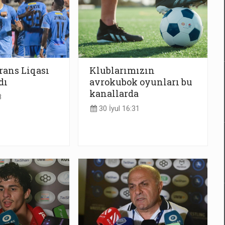
rans Liqası
Klublarımızın
dı
avrokubok oyunları bu
kanallarda
8
30 İyul 16:31