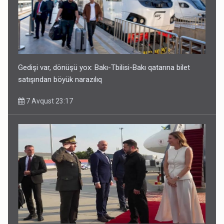
Geri çağırılan səfir Abel Məhərrəmovun oğludur - DOSYE
7 Avqust 14:07
Gedişi var, dönüşü yox: Bakı-Tbilisi-Bakı qatarına bilet
satışından böyük narazılıq
7 Avqust 23:17
Media və Yayım Şurasına əlavə hüquq və vəzifələr verilib
7 Avqust 13:24