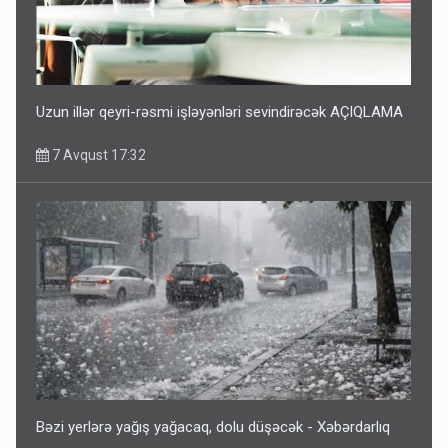
Uzun illər qeyri-rəsmi işləyənləri sevindirəcək AÇIQLAMA
7 Avqust 17:32
Bəzi yerlərə yağış yağacaq, dolu düşəcək - Xəbərdarlıq