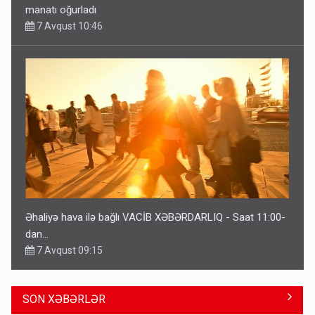
manatı oğurladı
7 Avqust 10:46
Əhaliyə hava ilə bağlı VACİB XƏBƏRDARLIQ - Saat 11:00-
dan…
7 Avqust 09:15
SON XƏBƏRLƏR