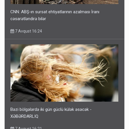
CNN: ABŞ-ın sursat ehtiyatlarının azalması İranı
cəsarətləndirə bilər
7 Avqust 16:24
Bəzi bölgələrdə iki gün güclü külək əsəcək -
XƏBƏRDARLIQ
7 Avqust 16:21