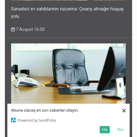
Sənədsiz ev sahiblərinin nəzərinə: Çıxarış almağın hüquqi
yolu
7 Avqust 16:00
×
Abunə olaraq ən son xəbərləri izləyin.
Azərbaycanda bu rayonlarda icra başçısı yoxdur -SİYAHI
Powered by SendPulse
7 Avqust 15:47
Hə
Yox