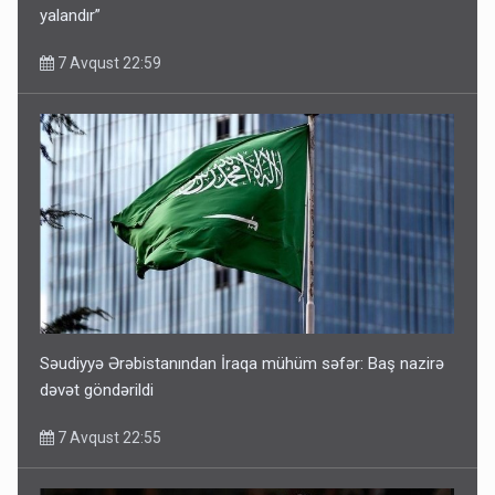
yalandır”
7 Avqust 22:59
Səudiyyə Ərəbistanından İraqa mühüm səfər: Baş nazirə
dəvət göndərildi
7 Avqust 22:55