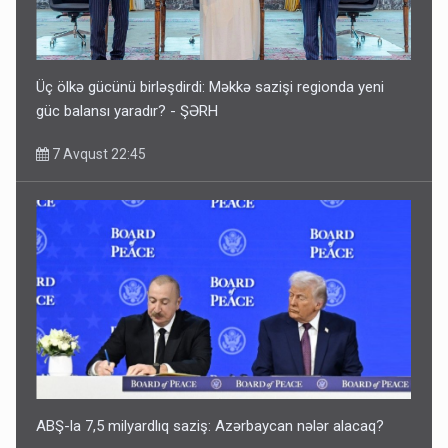
Üç ölkə gücünü birləşdirdi: Məkkə sazişi regionda yeni
güc balansı yaradır? - ŞƏRH
7 Avqust 22:45
ABŞ-la 7,5 milyardlıq saziş: Azərbaycan nələr alacaq?