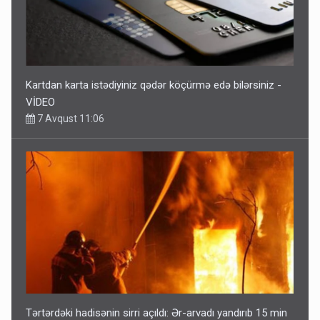
Kartdan karta istədiyiniz qədər köçürmə edə bilərsiniz -
VİDEO
7 Avqust 11:06
Tərtərdəki hadisənin sirri açıldı: Ər-arvadı yandırıb 15 min