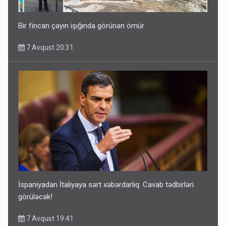
Bir fincan çayın işığında görünən ömür
7 Avqust 20:31
İspaniyadan İtaliyaya sərt xəbərdarlıq: Cavab tədbirləri
görüləcək!
7 Avqust 19:41