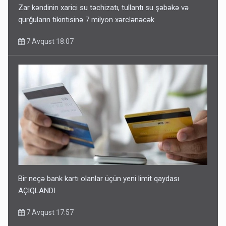
Zar kəndinin xarici su təchizatı, tullantı su şəbəkə və
qurğuların tikintisinə 7 milyon xərclənəcək
7 Avqust 18:07
Bir neçə bank kartı olanlar üçün yeni limit qaydası
AÇIQLANDI
7 Avqust 17:57