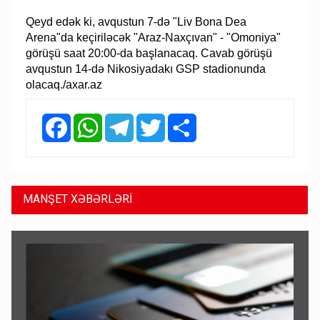
Qeyd edək ki, avqustun 7-də "Liv Bona Dea
Arena"da keçiriləcək "Araz-Naxçıvan" - "Omoniya"
görüşü saat 20:00-da başlanacaq. Cavab görüşü
avqustun 14-də Nikosiyadakı GSP stadionunda
olacaq./axar.az
Facebook
WhatsApp
Telegram
Twitter
Share
MANŞET XƏBƏRLƏRİ