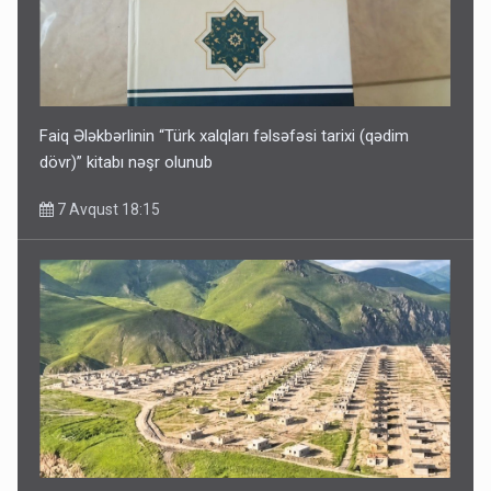
Faiq Ələkbərlinin “Türk xalqları fəlsəfəsi tarixi (qədim
dövr)” kitabı nəşr olunub
7 Avqust 18:15