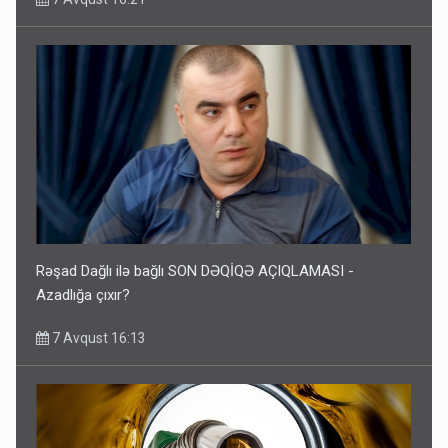
Rəşad Dağlı ilə bağlı SON DƏQİQƏ AÇIQLAMASI -
Azadlığa çıxır?
7 Avqust 16:13