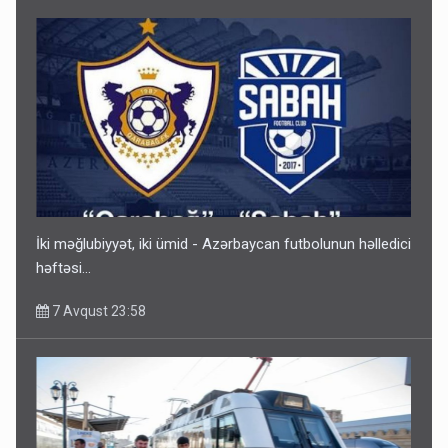
Gedişi var, dönüşü yox: Bakı-Tbilisi-Bakı qatarına bilet
satışından böyük narazılıq
7 Avqust 23:17
İki məğlubiyyət, iki ümid - Azərbaycan futbolunun həlledici
həftəsi...
7 Avqust 23:58