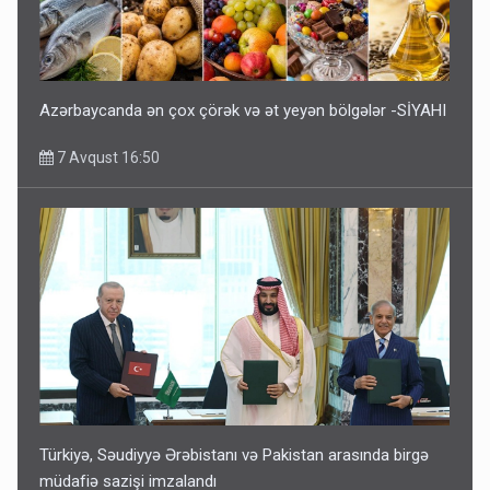
Azərbaycanda ən çox çörək və ət yeyən bölgələr -SİYAHI
7 Avqust 16:50
Türkiyə, Səudiyyə Ərəbistanı və Pakistan arasında birgə
müdafiə sazişi imzalandı