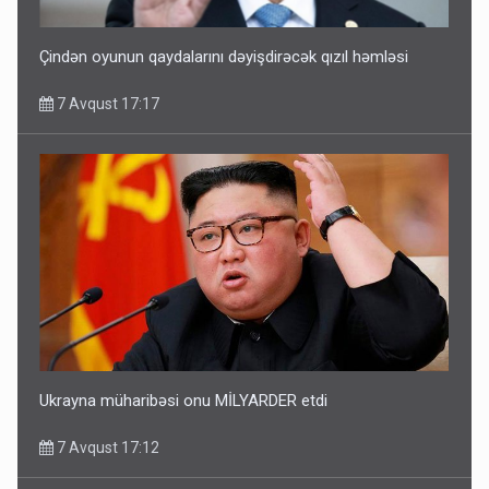
Çindən oyunun qaydalarını dəyişdirəcək qızıl həmləsi
7 Avqust 17:17
Ukrayna müharibəsi onu MİLYARDER etdi
7 Avqust 17:12