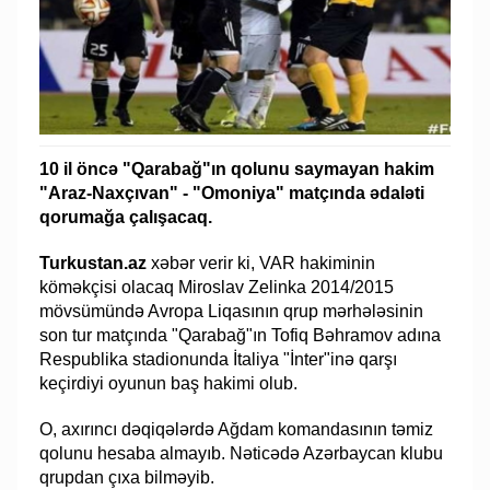
10 il öncə "Qarabağ"ın qolunu saymayan hakim
"Araz-Naxçıvan" - "Omoniya" matçında ədaləti
qorumağa çalışacaq.
Turkustan.az
xəbər verir ki, VAR hakiminin
köməkçisi olacaq Miroslav Zelinka 2014/2015
mövsümündə Avropa Liqasının qrup mərhələsinin
son tur matçında "Qarabağ"ın Tofiq Bəhramov adına
Respublika stadionunda İtaliya "İnter"inə qarşı
keçirdiyi oyunun baş hakimi olub.
O, axırıncı dəqiqələrdə Ağdam komandasının təmiz
qolunu hesaba almayıb. Nəticədə Azərbaycan klubu
qrupdan çıxa bilməyib.