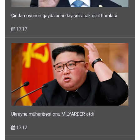
Çindən oyunun qaydalarını dəyişdirəcək qızıl həmləsi
17:17
Ukrayna müharibəsi onu MİLYARDER etdi
17:12