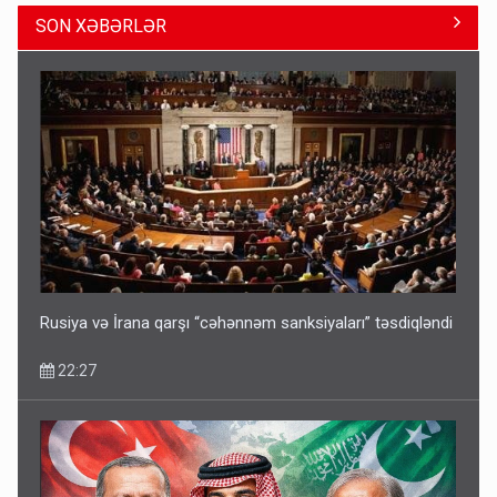
SON XƏBƏRLƏR
Geri çağırılan səfir Abel Məhərrəmovun oğludur - DOSYE
14:07
Rusiya və İrana qarşı “cəhənnəm sanksiyaları” təsdiqləndi
22:27