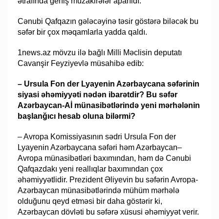
ətrafında geniş müzakirələr aparıldı.
Cənubi Qafqazın gələcəyinə təsir göstərə biləcək bu
səfər bir çox məqamlarla yadda qaldı.
1news.az mövzu ilə bağlı Milli Məclisin deputatı
Cavanşir Feyziyevlə müsahibə edib:
– Ursula Fon der Lyayenin Azərbaycana səfərinin
siyasi əhəmiyyəti nədən ibarətdir? Bu səfər
Azərbaycan-Aİ münasibətlərində yeni mərhələnin
başlanğıcı hesab oluna bilərmi?
– Avropa Komissiyasının sədri Ursula Fon der
Lyayenin Azərbaycana səfəri həm Azərbaycan–
Avropa münasibətləri baxımından, həm də Cənubi
Qafqazdakı yeni reallıqlar baxımından çox
əhəmiyyətlidir. Prezident Əliyevin bu səfərin Avropa-
Azərbaycan münasibətlərində mühüm mərhələ
olduğunu qeyd etməsi bir daha göstərir ki,
Azərbaycan dövləti bu səfərə xüsusi əhəmiyyət verir.