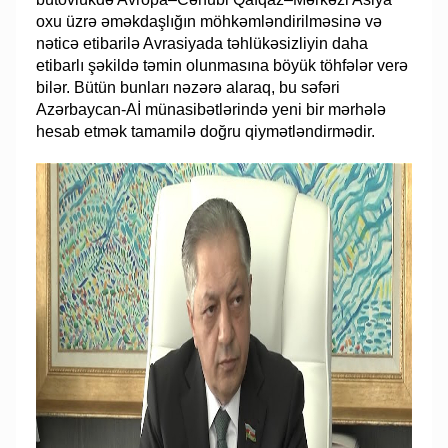
oxu üzrə əməkdaşlığın möhkəmləndirilməsinə və
nəticə etibarilə Avrasiyada təhlükəsizliyin daha
etibarlı şəkildə təmin olunmasına böyük töhfələr verə
bilər. Bütün bunları nəzərə alaraq, bu səfəri
Azərbaycan-Aİ münasibətlərində yeni bir mərhələ
hesab etmək tamamilə doğru qiymətləndirmədir.