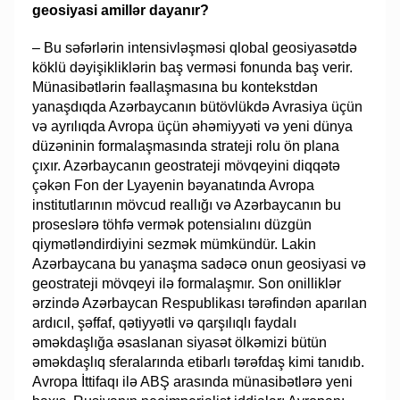
geosiyasi amillər dayanır?
– Bu səfərlərin intensivləşməsi qlobal geosiyasətdə
köklü dəyişikliklərin baş verməsi fonunda baş verir.
Münasibətlərin fəallaşmasına bu kontekstdən
yanaşdıqda Azərbaycanın bütövlükdə Avrasiya üçün
və ayrılıqda Avropa üçün əhəmiyyəti və yeni dünya
düzəninin formalaşmasında strateji rolu ön plana
çıxır. Azərbaycanın geostrateji mövqeyini diqqətə
çəkən Fon der Lyayenin bəyanatında Avropa
institutlarının mövcud reallığı və Azərbaycanın bu
proseslərə töhfə vermək potensialını düzgün
qiymətləndirdiyini sezmək mümkündür. Lakin
Azərbaycana bu yanaşma sadəcə onun geosiyasi və
geostrateji mövqeyi ilə formalaşmır. Son onilliklər
ərzində Azərbaycan Respublikası tərəfindən aparılan
ardıcıl, şəffaf, qətiyyətli və qarşılıqlı faydalı
əməkdaşlığa əsaslanan siyasət ölkəmizi bütün
əməkdaşlıq sferalarında etibarlı tərəfdaş kimi tanıdıb.
Avropa İttifaqı ilə ABŞ arasında münasibətlərə yeni