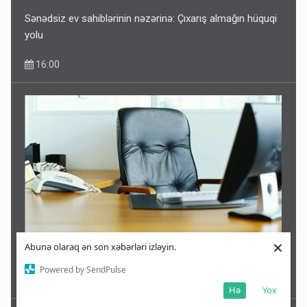
Sənədsiz ev sahiblərinin nəzərinə: Çıxarış almağın hüquqi
yolu
16:00
×
Abunə olaraq ən son xəbərləri izləyin.
Azərbaycanda bu rayonlarda icra başçısı yoxdur -SİYAHI
Powered by SendPulse
15:47
Hə
Yox