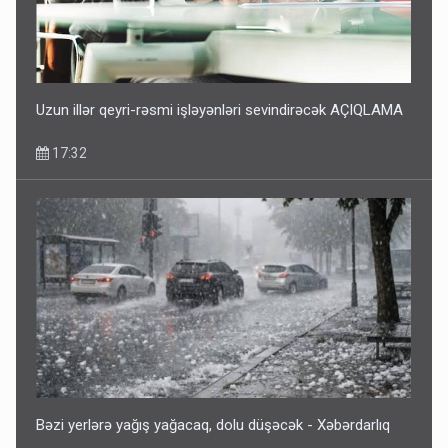
Uzun illər qeyri-rəsmi işləyənləri sevindirəcək AÇIQLAMA
17:32
Bəzi yerlərə yağış yağacaq, dolu düşəcək - Xəbərdarlıq