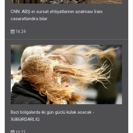
CNN: ABŞ-ın sursat ehtiyatlarının azalması İranı
cəsarətləndirə bilər
16:24
Bəzi bölgələrdə iki gün güclü külək əsəcək -
XƏBƏRDARLIQ
16:21