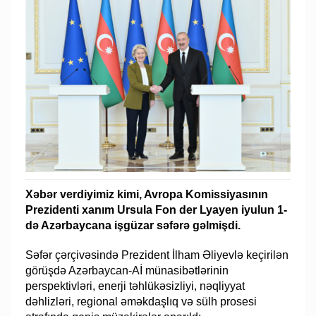
Xəbər verdiyimiz kimi, Avropa Komissiyasının
Prezidenti xanım Ursula Fon der Lyayen iyulun 1-
də Azərbaycana işgüzar səfərə gəlmişdi.
Səfər çərçivəsində Prezident İlham Əliyevlə keçirilən
görüşdə Azərbaycan-Aİ münasibətlərinin
perspektivləri, enerji təhlükəsizliyi, nəqliyyat
dəhlizləri, regional əməkdaşlıq və sülh prosesi