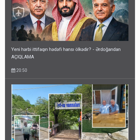
Media və Yayım Şurasına əlavə hüquq və vəzifələr verilib
13:24
Yeni hərbi ittifaqın hədəfi hansı ölkədir? - Ərdoğandan
AÇIQLAMA
20:50
Kartdan karta istədiyiniz qədər köçürmə edə bilərsiniz -
VİDEO
11:06