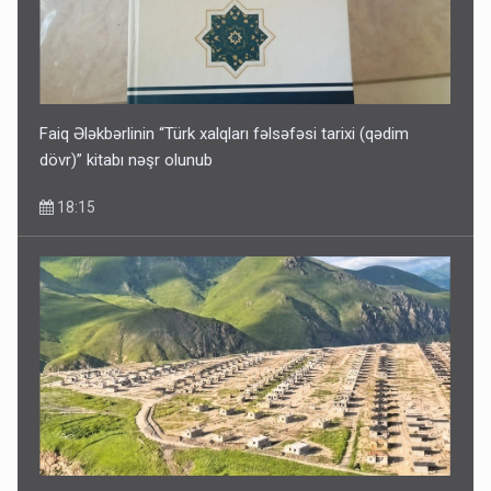
Faiq Ələkbərlinin “Türk xalqları fəlsəfəsi tarixi (qədim
dövr)” kitabı nəşr olunub
18:15