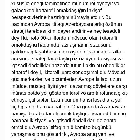
xüsusilə enerji təminatında mühüm rol oynayır və
gələcəkdə hərtərəfli əməkdaşlığın inkişaf
perspektivlərinə hazırlığını nümayiş etdirir. Bu
baxımdan Avropa İttifaqı Azərbaycanı artıq özünün
strateji tərəfdaşı kimi dəyərləndirir və heç təsadüfi
deyil ki, hələ 90-cı illərdən mövcud olan ikitərəfli
əməkdaşlıq haqqında razılaşmanın statusunu
qaldırmaq təşəbbüsü ilə çıxış edir. İstənilən tərəflər
arasında strateji tərəfdaşlıq öz-özlüyündə siyasi və
iqtisadi öhdəliklər nəzərdə tutur. Lakin bu öhdəliklər
birtərəfli deyil, ikitərəfli xarakter daşımalıdır. Mövcud
güc mərkəzləri və o cümlədən Avropa İttifaqı uzun
müddət müstəqilliyini yeni qazanmış dövlətlərə qarşı
münasibətdə yol göstərən tərəf və arbitr rolunda çıxış
etməyə çalışıblar. Lakin bunun hansı fəsadlara yol
açdığı artıq hamıya bəllidir. Ona görə də Azərbaycan
həmişə bərabərtərəfli əməkdaşlıqda israr edib və bu
bərabərlik siyasi və iqtisadi öhdəlikləri də əhatə
etməlidir. Avropa İttifaqının ölkəmizə bugünkü
yanaşması onu göstərir ki, Avropa artıq yeni və