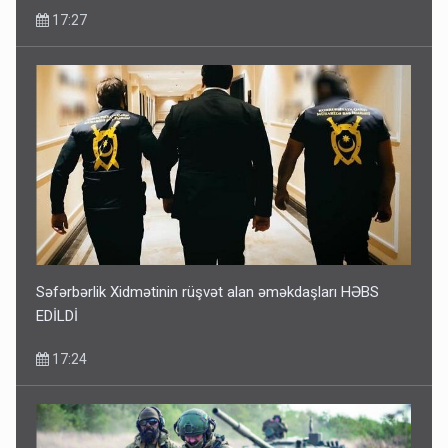
17:27
Səfərbərlik Xidmətinin rüşvət alan əməkdaşları HƏBS
EDİLDİ
17:24