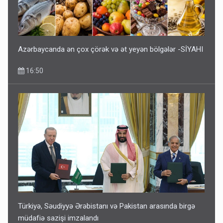
Azərbaycanda ən çox çörək və ət yeyən bölgələr -SİYAHI
16:50
Türkiyə, Səudiyyə Ərəbistanı və Pakistan arasında birgə
müdafiə sazişi imzalandı