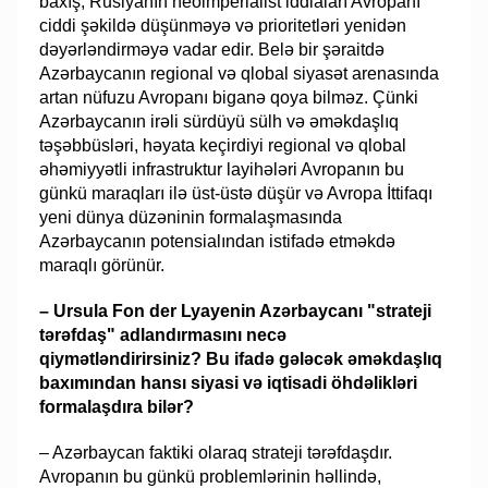
baxış, Rusiyanın neoimperialist iddiaları Avropanı
ciddi şəkildə düşünməyə və prioritetləri yenidən
dəyərləndirməyə vadar edir. Belə bir şəraitdə
Azərbaycanın regional və qlobal siyasət arenasında
artan nüfuzu Avropanı biganə qoya bilməz. Çünki
Azərbaycanın irəli sürdüyü sülh və əməkdaşlıq
təşəbbüsləri, həyata keçirdiyi regional və qlobal
əhəmiyyətli infrastruktur layihələri Avropanın bu
günkü maraqları ilə üst-üstə düşür və Avropa İttifaqı
yeni dünya düzəninin formalaşmasında
Azərbaycanın potensialından istifadə etməkdə
maraqlı görünür.
– Ursula Fon der Lyayenin Azərbaycanı "strateji
tərəfdaş" adlandırmasını necə
qiymətləndirirsiniz? Bu ifadə gələcək əməkdaşlıq
baxımından hansı siyasi və iqtisadi öhdəlikləri
formalaşdıra bilər?
– Azərbaycan faktiki olaraq strateji tərəfdaşdır.
Avropanın bu günkü problemlərinin həllində,