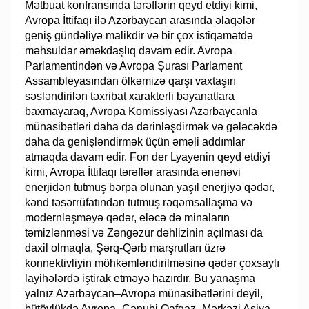
Mətbuat konfransında tərəflərin qeyd etdiyi kimi,
Avropa İttifaqı ilə Azərbaycan arasında əlaqələr
geniş gündəliyə malikdir və bir çox istiqamətdə
məhsuldar əməkdaşlıq davam edir. Avropa
Parlamentindən və Avropa Şurası Parlament
Assambleyasından ölkəmizə qarşı vaxtaşırı
səsləndirilən təxribat xarakterli bəyanatlara
baxmayaraq, Avropa Komissiyası Azərbaycanla
münasibətləri daha da dərinləşdirmək və gələcəkdə
daha da genişləndirmək üçün əməli addımlar
atmaqda davam edir. Fon der Lyayenin qeyd etdiyi
kimi, Avropa İttifaqı tərəflər arasında ənənəvi
enerjidən tutmuş bərpa olunan yaşıl enerjiyə qədər,
kənd təsərrüfatından tutmuş rəqəmsallaşma və
modernləşməyə qədər, eləcə də minaların
təmizlənməsi və Zəngəzur dəhlizinin açılması da
daxil olmaqla, Şərq-Qərb marşrutları üzrə
konnektivliyin möhkəmləndirilməsinə qədər çoxsaylı
layihələrdə iştirak etməyə hazırdır. Bu yanaşma
yalnız Azərbaycan–Avropa münasibətlərini deyil,
bütövlükdə Avropa–Cənubi Qafqaz–Mərkəzi Asiya