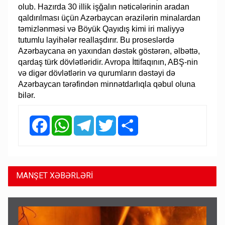
olub. Hazırda 30 illik işğalın nəticələrinin aradan
qaldırılması üçün Azərbaycan ərazilərin minalardan
təmizlənməsi və Böyük Qayıdış kimi iri maliyyə
tutumlu layihələr reallaşdırır. Bu proseslərdə
Azərbaycana ən yaxından dəstək göstərən, əlbəttə,
qardaş türk dövlətləridir. Avropa İttifaqının, ABŞ-nin
və digər dövlətlərin və qurumların dəstəyi də
Azərbaycan tərəfindən minnətdarlıqla qəbul oluna
bilər.
Facebook
WhatsApp
Telegram
Twitter
Share
MANŞET XƏBƏRLƏRİ