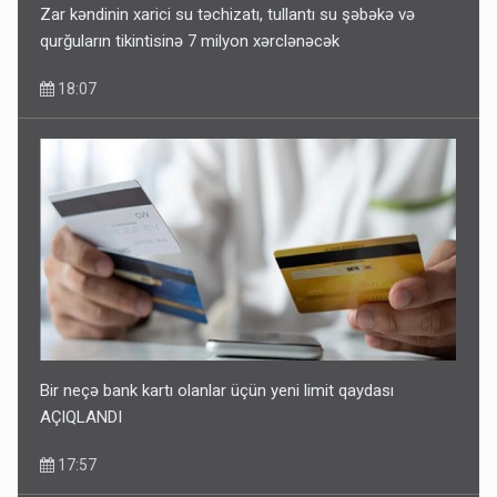
Zar kəndinin xarici su təchizatı, tullantı su şəbəkə və
qurğuların tikintisinə 7 milyon xərclənəcək
18:07
Bir neçə bank kartı olanlar üçün yeni limit qaydası
AÇIQLANDI
17:57