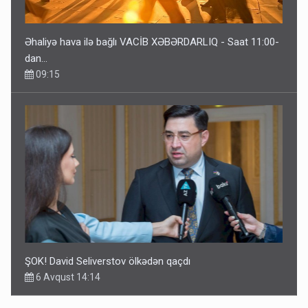
Əhaliyə hava ilə bağlı VACİB XƏBƏRDARLIQ - Saat 11:00-
dan…
09:15
ŞOK! David Seliverstov ölkədən qaçdı
6 Avqust 14:14