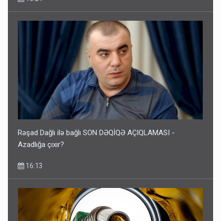
Rəşad Dağlı ilə bağlı SON DƏQİQƏ AÇIQLAMASI -
Azadlığa çıxır?
16:13