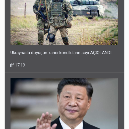
Ukraynada döyüşən xarici könüllülərin sayı AÇIQLANDI
17:19