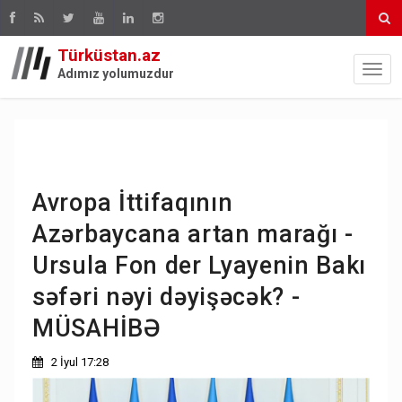
Türküstan.az
Adımız yolumuzdur
Avropa İttifaqının
Azərbaycana artan marağı -
Ursula Fon der Lyayenin Bakı
səfəri nəyi dəyişəcək? -
MÜSAHİBƏ
2 İyul 17:28