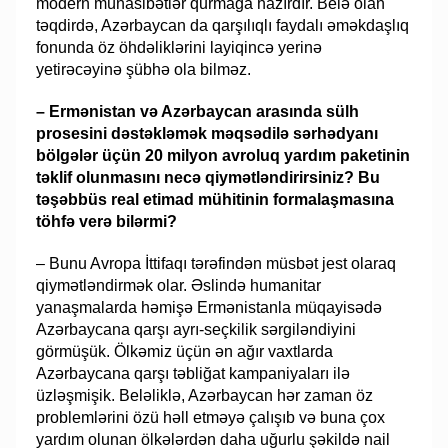
modern münasibətlər qurmağa hazırdır. Belə olan
təqdirdə, Azərbaycan da qarşılıqlı faydalı əməkdaşlıq
fonunda öz öhdəliklərini layiqincə yerinə
yetirəcəyinə şübhə ola bilməz.
– Ermənistan və Azərbaycan arasında sülh
prosesini dəstəkləmək məqsədilə sərhədyanı
bölgələr üçün 20 milyon avroluq yardım paketinin
təklif olunmasını necə qiymətləndirirsiniz? Bu
təşəbbüs real etimad mühitinin formalaşmasına
töhfə verə bilərmi?
– Bunu Avropa İttifaqı tərəfindən müsbət jest olaraq
qiymətləndirmək olar. Əslində humanitar
yanaşmalarda həmişə Ermənistanla müqayisədə
Azərbaycana qarşı ayrı-seçkilik sərgiləndiyini
görmüşük. Ölkəmiz üçün ən ağır vaxtlarda
Azərbaycana qarşı təbliğat kampaniyaları ilə
üzləşmişik. Beləliklə, Azərbaycan hər zaman öz
problemlərini özü həll etməyə çalışıb və buna çox
yardım olunan ölkələrdən daha uğurlu şəkildə nail