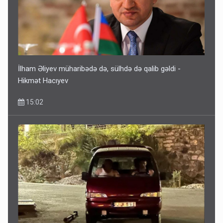
İlham Əliyev müharibədə də, sülhdə də qalib gəldi -
Hikmət Hacıyev
15:02