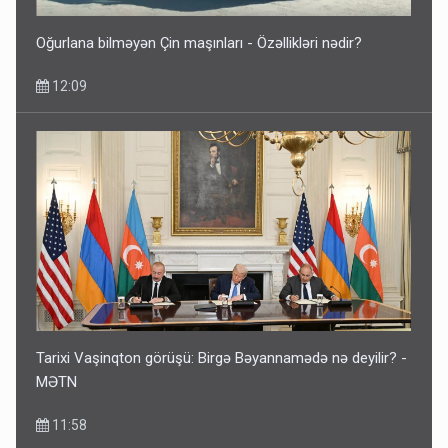
Oğurlana bilməyən Çin maşınları - Özəllikləri nədir?
12:09
Tarixi Vaşinqton görüşü: Birgə Bəyannamədə nə deyilir? -
MƏTN
11:58