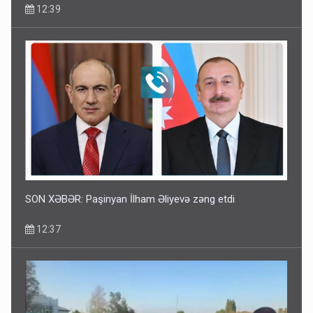
12:39
SON XƏBƏR: Paşinyan İlham Əliyevə zəng etdi
12:37