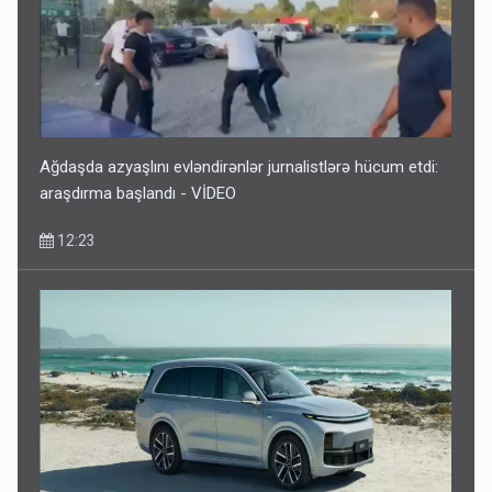
Ağdaşda azyaşlını evləndirənlər jurnalistlərə hücum etdi:
araşdırma başlandı - VİDEO
12:23