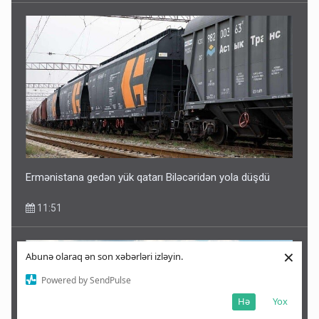
Ermənistana gedən yük qatarı Biləcəridən yola düşdü
11:51
×
Abunə olaraq ən son xəbərləri izləyin.
Powered by SendPulse
Hə
Yox