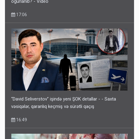
oğurlanıb? - Video
17:06
“David Seliverstov” işində yeni ŞOK detallar - - Saxta
vəsiqələr, qaranlıq keçmiş və sürətli qaçış
16:49