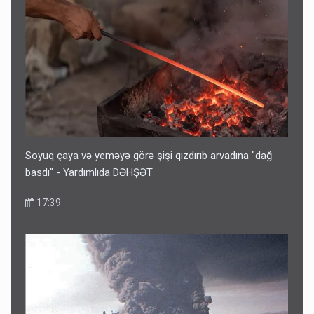
Soyuq çaya və yeməyə görə şişi qızdırıb arvadına "dağ
basdı" - Yardımlıda DƏHŞƏT
17:39