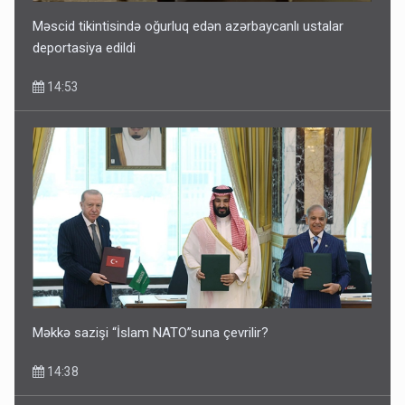
Məscid tikintisində oğurluq edən azərbaycanlı ustalar
deportasiya edildi
14:53
Məkkə sazişi “İslam NATO”suna çevrilir?
14:38