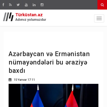
Türküstan.az
Adımız yolumuzdur
Azərbaycan və Ermənistan
nümayəndələri bu əraziyə
baxdı
15 Yanvar 17:11