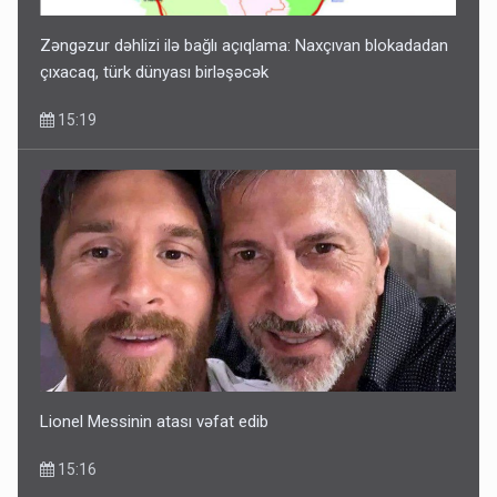
Zəngəzur dəhlizi ilə bağlı açıqlama: Naxçıvan blokadadan
çıxacaq, türk dünyası birləşəcək
15:19
Lionel Messinin atası vəfat edib
15:16