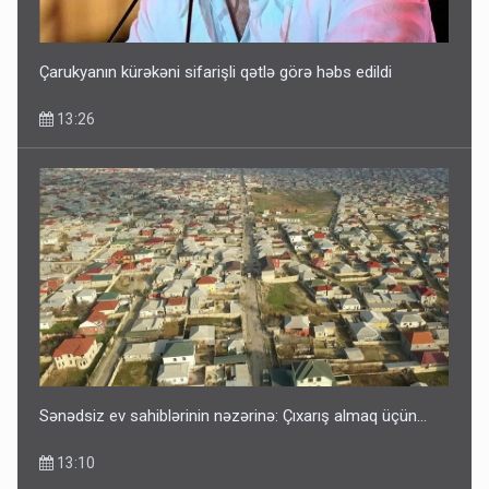
Çarukyanın kürəkəni sifarişli qətlə görə həbs edildi
13:26
Sənədsiz ev sahiblərinin nəzərinə: Çıxarış almaq üçün...
13:10