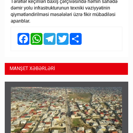
Tərəflər keçirilən baxış çərçivəsində həmin sahədə
dəmir yolu infrastrukturunun texniki vəziyyətinin
qiymətləndirilməsi məsələləri üzrə fikir mübadiləsi
aparıblar.
Facebook
WhatsApp
Telegram
Twitter
Share
MANŞET XƏBƏRLƏRİ