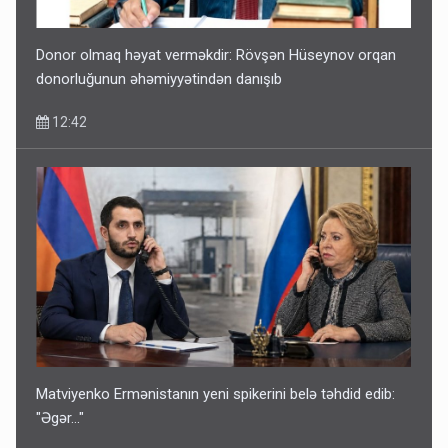
Donor olmaq həyat verməkdir: Rövşən Hüseynov orqan
donorluğunun əhəmiyyətindən danışıb
12:42
Matviyenko Ermənistanın yeni spikerini belə təhdid edib:
"Əgər..."