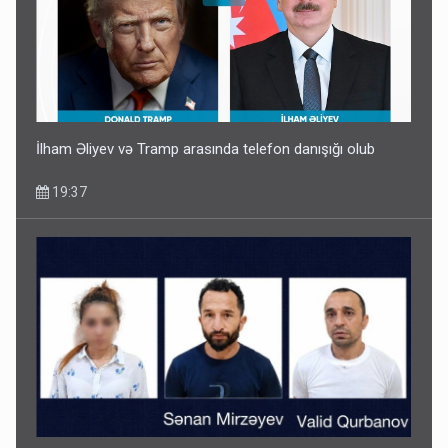
Paşinyan Əliyevə zəng etməsindən danışdı
16:18
İlham Əliyev və Tramp arasında telefon danışığı olub
19:37
İlham Əliyev müharibədə də, sülhdə də qalib gəldi -
Hikmət Hacıyev
15:02