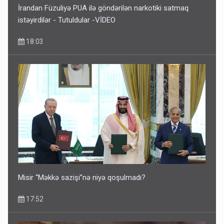
İrandan Füzuliyə PUA ilə göndərilən narkotiki satmaq
istəyirdilər - Tutuldular -VİDEO
18:03
Pakistan prezidentindən Azərbaycanla bağlı açıqlama
13:58
Misir “Məkkə sazişi”nə niyə qoşulmadı?
17:52