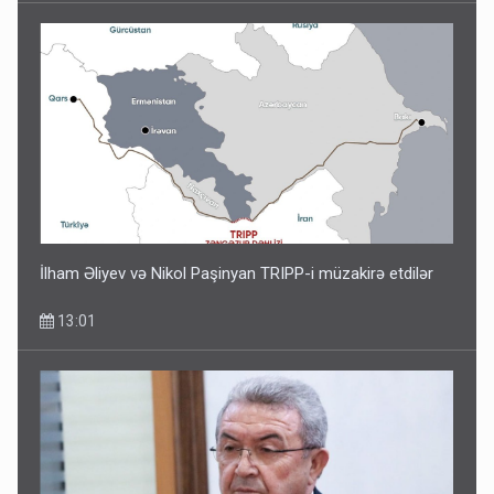
İlham Əliyev və Nikol Paşinyan TRIPP-i müzakirə etdilər
13:01