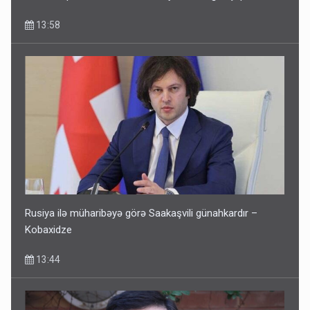
13:58
Rusiya ilə müharibəyə görə Saakaşvili günahkardır –
Kobaxidze
13:44