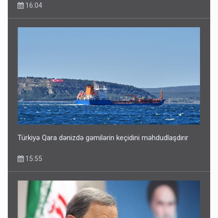
16:04
Türkiyə Qara dənizdə gəmilərin keçidini məhdudlaşdırır
15:55