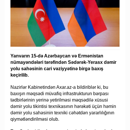
Yanvarın 15-də Azərbaycan və Ermənistan
nümayəndələri tərəfindən Sədərək-Yerasx dəmir
yolu sahəsinin cari vəziyyətinə birgə baxış
keçirilib.
Nazirlər Kabinetindən Axar.az-a bildiriblər ki, bu
baxışın məqsədi müvafiq infrastrukturun bərpası
tədbirlərinin yerinə yetirilməsi məqsədilə xüsusi
dəmir yolu tikintisi texnikasının hərəkəti üçün həmin
dəmir yolu sahəsinin texniki cəhətdən yararlılığının
qiymətləndirilməsi olub.