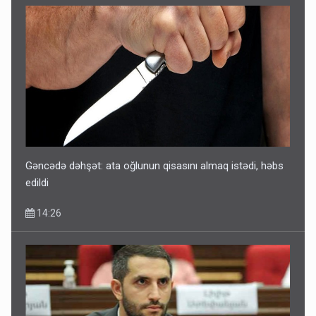
Gəncədə dəhşət: ata oğlunun qisasını almaq istədi, həbs
edildi
14:26