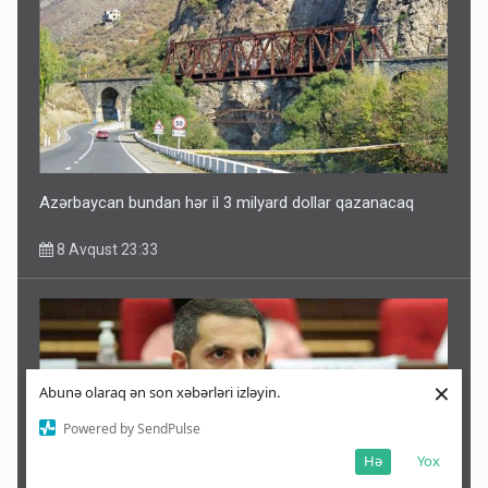
Azərbaycan bundan hər il 3 milyard dollar qazanacaq
8 Avqust 23:33
×
Abunə olaraq ən son xəbərləri izləyin.
Powered by SendPulse
Hə
Yox