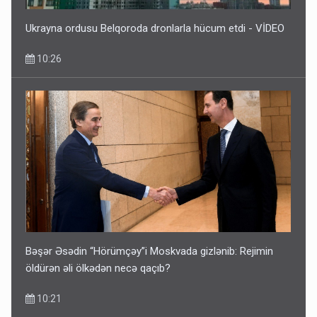
Ukrayna ordusu Belqoroda dronlarla hücum etdi - VİDEO
10:26
Bəşər Əsədin “Hörümçəy”i Moskvada gizlənib: Rejimin
öldürən əli ölkədən necə qaçıb?
10:21