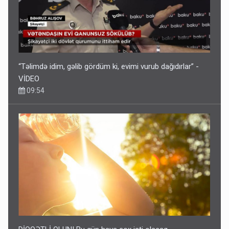
“Təlimdə idim, gəlib gördüm ki, evimi vurub dağıdırlar” -
VİDEO
09:54