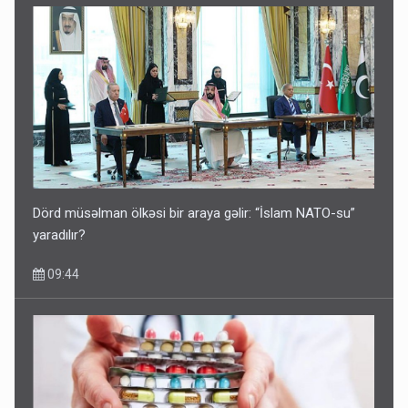
Dörd müsəlman ölkəsi bir araya gəlir: “İslam NATO-su”
yaradılır?
09:44