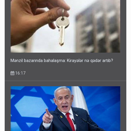
Avtomobil sahiblərinin nəzərinə: Kasko bahalaşır -
SƏBƏBLƏR
15:35
Mənzil bazarında bahalaşma: Kirayələr nə qədər artıb?
16:17