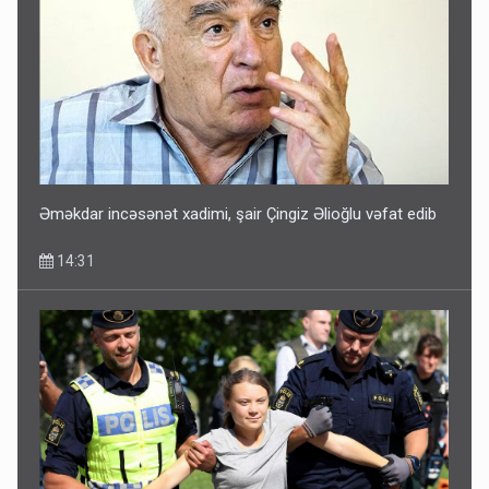
Əməkdar incəsənət xadimi, şair Çingiz Əlioğlu vəfat edib
14:31