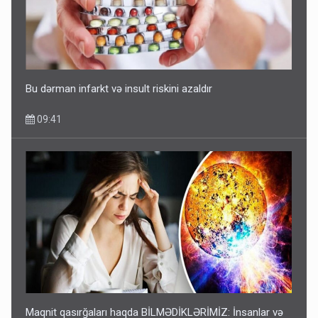
Bu dərman infarkt və insult riskini azaldır
09:41
Maqnit qasırğaları haqda BİLMƏDİKLƏRİMİZ: İnsanlar və