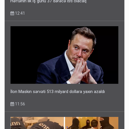
Həftənin ilk iş günü 37 dərəcə isti olacaq
12:41
İlon Maskın sərvəti 513 milyard dollara yaxın azaldı
11:56