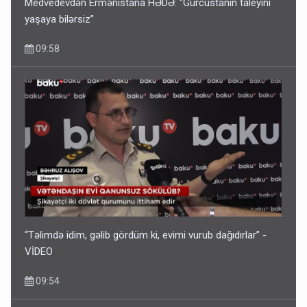
Medvedevdən Ermənistana HƏDƏ: “Gürcüstanın taleyini
yaşaya bilərsiz”
09:58
“Təlimdə idim, gəlib gördüm ki, evimi vurub dağıdırlar” -
VİDEO
09:54