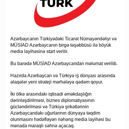
Azərbaycanın Türkiyədəki Ticarət Nümayəndəliyi və
MÜSİAD Azərbaycanın birgə təşəbbüsü ilə böyük
media layihəsinə start verilir.
Bu barədə MÜSİAD Azərbaycandan məlumat verilib.
Hazırda Azərbaycan və Türkiyə iş dünyası arasında
əlaqələr yeni strateji mərhələyə qədəm qoyur.
İki ölkə arasındakı iqtisadi əməkdaşlığın
dərinləşdirilməsi, biznes diplomatiyasının
gücləndirilməsi və Türkiyə şirkətlərinin
Azərbaycandakı uğurlarının dünyaya təqdim
olunmasını hədəfləyən nəhəng media layihəsi bu
mənada maraqlı səhnə açacaq.