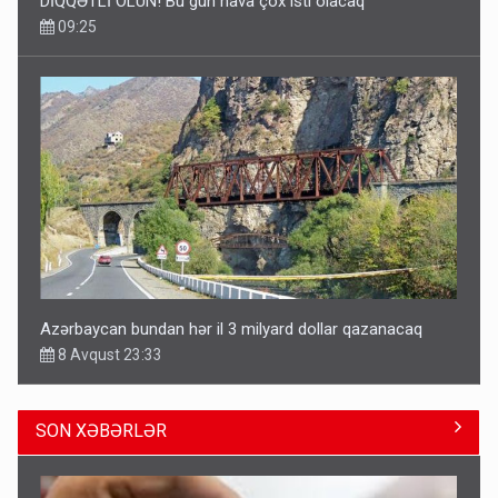
DİQQƏTLİ OLUN! Bu gün hava çox isti olacaq
09:25
Azərbaycan bundan hər il 3 milyard dollar qazanacaq
8 Avqust 23:33
SON XƏBƏRLƏR