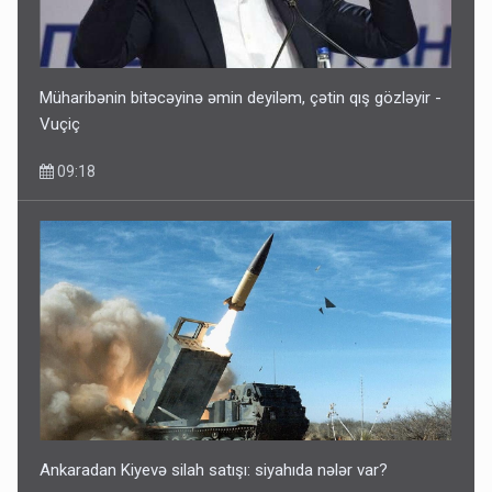
Müharibənin bitəcəyinə əmin deyiləm, çətin qış gözləyir -
Vuçiç
09:18
Ankaradan Kiyevə silah satışı: siyahıda nələr var?