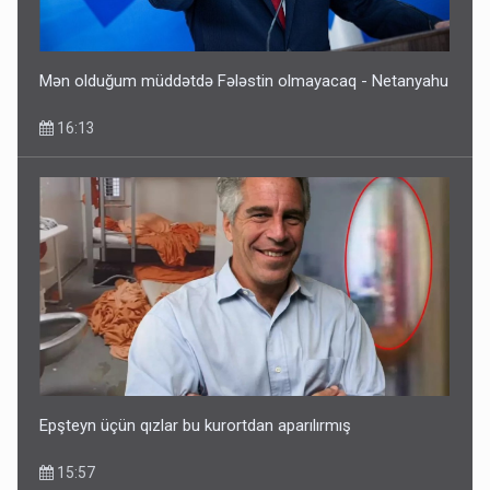
Dünyanı idarə edənlər insanlığın başını bu şou ilə qatır
14:22
Mən olduğum müddətdə Fələstin olmayacaq - Netanyahu
16:13
Fırıldaqçıların yeni silahı: Süni intellekt - Bunları etməzdən
əvvəl diqqətli olun
10:56
Epşteyn üçün qızlar bu kurortdan aparılırmış
15:57