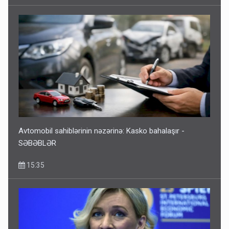
Avtomobil sahiblərinin nəzərinə: Kasko bahalaşır -
SƏBƏBLƏR
15:35