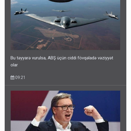
Bu təyyarə vurulsa, ABŞ üçün ciddi fövqəladə vəziyyət
olar
09:21