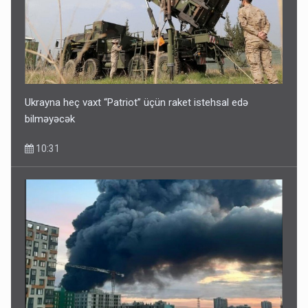
Ukrayna heç vaxt “Patriot” üçün raket istehsal edə
bilməyəcək
10:31