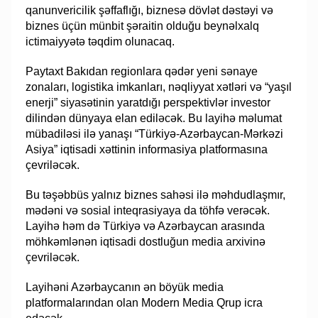
qanunvericilik şəffaflığı, biznesə dövlət dəstəyi və
biznes üçün münbit şəraitin olduğu beynəlxalq
ictimaiyyətə təqdim olunacaq.
Paytaxt Bakıdan regionlara qədər yeni sənaye
zonaları, logistika imkanları, nəqliyyat xətləri və “yaşıl
enerji” siyasətinin yaratdığı perspektivlər investor
dilindən dünyaya elan ediləcək. Bu layihə məlumat
mübadiləsi ilə yanaşı “Türkiyə-Azərbaycan-Mərkəzi
Asiya” iqtisadi xəttinin informasiya platformasına
çevriləcək.
Bu təşəbbüs yalnız biznes sahəsi ilə məhdudlaşmır,
mədəni və sosial inteqrasiyaya da töhfə verəcək.
Layihə həm də Türkiyə və Azərbaycan arasında
möhkəmlənən iqtisadi dostluğun media arxivinə
çevriləcək.
Layihəni Azərbaycanın ən böyük media
platformalarından olan Modern Media Qrup icra