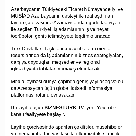
Azərbaycanın Türkiyədəki Ticarət Nümayəndəliyi və
MÜSİAD Azərbaycanın dəstəyi ilə reallaşdırılan
layihə çərçivəsində Azərbaycanda uğurlu fəaliyyəti
ilə seçilən Türkiyəli iş adamlarının iş və həyat
təcrübələri geniş ictimaiyyətə təqdim olunacaq.
Türk Dövlətləri Təşkilatına üzv ölkələrin media
resurslarında da iş adamlarının biznes strategiyaları,
qarşıya qoyduqları məqsədlər və regional
iqtisadiyyata töhfələri nümayiş etdiriləcək.
Media layihəsi dünya çapında geniş yayılacaq və bu
da Azərbaycan üçün qlobal iqtisadi informasiya
platforması rolunu oynayacaq.
Bu layihə üçün
BİZNESTÜRK TV
, yeni YouTube
kanalı fəaliyyətə başlayır.
Layihə çərçivəsində aparılan çəkilişlər, müsahibələr
və media xəbərləri vasitəsi ilə ölkəmizdəki stabillik,