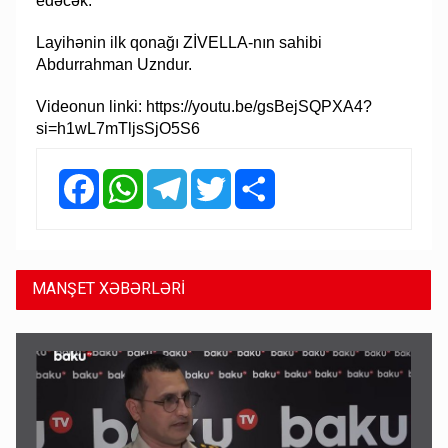
edəcək.
Layihənin ilk qonağı ZİVELLA-nın sahibi
Abdurrahman Uzndur.
Videonun linki
:
https://youtu.be/gsBejSQPXA4?
si=h1wL7mTljsSjO5S6
Facebook
WhatsApp
Telegram
Twitter
Share
MANŞET XƏBƏRLƏRİ