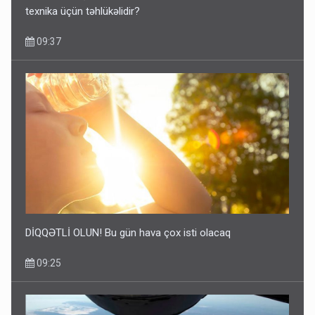
texnika üçün təhlükəlidir?
09:37
DİQQƏTLİ OLUN! Bu gün hava çox isti olacaq
09:25