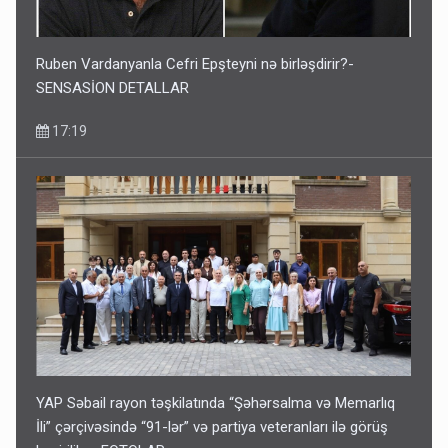
Ruben Vardanyanla Cefri Epşteyni nə birləşdirir?-
SENSASİON DETALLAR
17:19
YAP Səbail rayon təşkilatında “Şəhərsalma və Memarlıq
İli” çərçivəsində “91-lər” və partiya veteranları ilə görüş