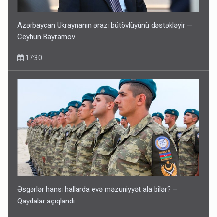
Azərbaycan Ukraynanın ərazi bütövlüyünü dəstəkləyir —
Ceyhun Bayramov
17:30
Əsgərlər hansı hallarda evə məzuniyyət ala bilər? –
Qaydalar açıqlandı