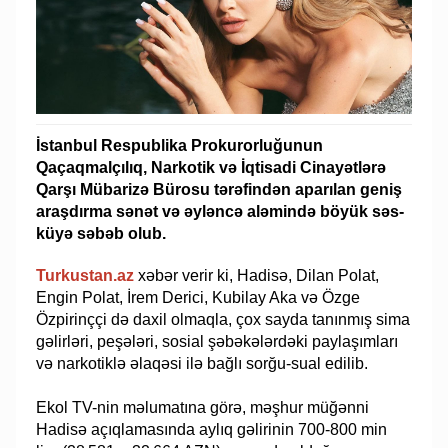
İstanbul Respublika Prokurorluğunun
Qaçaqmalçılıq, Narkotik və İqtisadi Cinayətlərə
Qarşı Mübarizə Bürosu tərəfindən aparılan geniş
araşdırma sənət və əyləncə aləmində böyük səs-
küyə səbəb olub.
Turkustan.az
xəbər verir ki, Hadisə, Dilan Polat,
Engin Polat, İrem Derici, Kubilay Aka və Özge
Özpirinççi də daxil olmaqla, çox sayda tanınmış sima
gəlirləri, peşələri, sosial şəbəkələrdəki paylaşımları
və narkotiklə əlaqəsi ilə bağlı sorğu-sual edilib.
Ekol TV-nin məlumatına görə, məşhur müğənni
Hadisə açıqlamasında aylıq gəlirinin 700-800 min