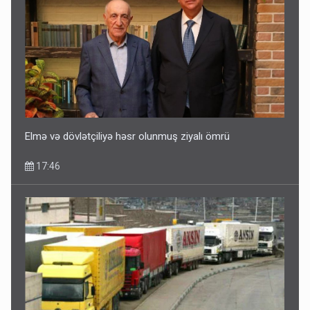
Elmə və dövlətçiliyə həsr olunmuş ziyalı ömrü
17:46