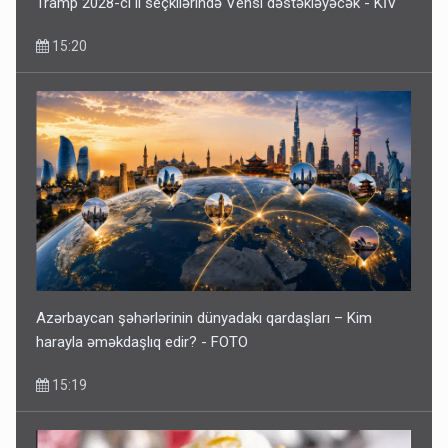
Tramp 2028-ci il seçkilərində Vensi dəstəkləyəcək - KİV
15:20
Azərbaycan şəhərlərinin dünyadakı qardaşları – Kim
harayla əməkdaşlıq edir? - FOTO
15:19