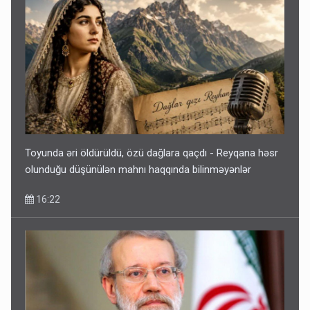
Toyunda əri öldürüldü, özü dağlara qaçdı - Reyqana həsr
olunduğu düşünülən mahnı haqqında bilinməyənlər
16:22