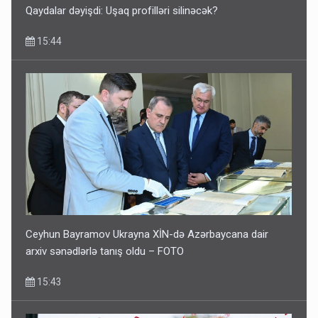
Qaydalar dəyişdi: Uşaq profilləri silinəcək?
15:44
Ceyhun Bayramov Ukrayna XİN-də Azərbaycana dair
arxiv sənədlərlə tanış oldu – FOTO
15:43