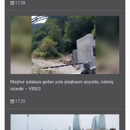
17:28
Məşhur şəlaləyə gedən yola şlaqbaum qoyuldu, ödəniş
istənilir – VİDEO
17:25