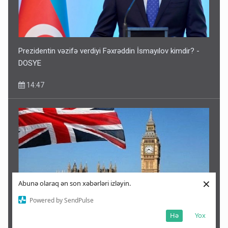
Prezidentin vəzifə verdiyi Fəxrəddin İsmayılov kimdir? -
DOSYE
14:47
×
Abunə olaraq ən son xəbərləri izləyin.
Powered by SendPulse
Hə
Yox
Böyük Britaniya Rusiyaya qarşı yeni sanksiyalar tətbiq etdi