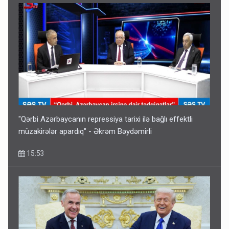
"Qərbi Azərbaycanın repressiya tarixi ilə bağlı effektli
müzakirələr apardıq" - Əkrəm Bəydəmirli
15:53