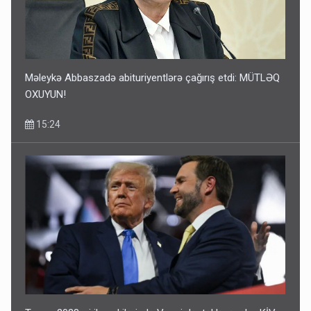
Məleykə Abbaszadə abituriyentlərə çağırış etdi: MÜTLƏQ
OXUYUN!
15:24