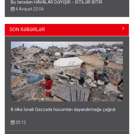
Bu tarixdən HAVALAR DƏYİŞİR - İSTİLƏR BİTİR
4 Avqust 22:04
SON XƏBƏRLƏR
ŞOK! David Seliverstov ölkədən qaçdı
14:14
8 ölkə İsraili Qəzzada hücumları dayandırmağa çağırdı
20:12