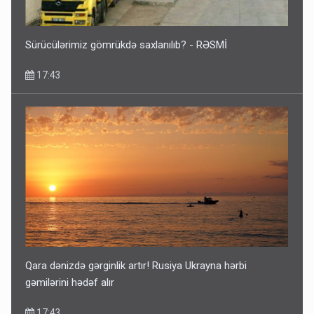
Sürücülərimiz gömrükdə saxlanılıb? - RƏSMİ
17:43
Qara dənizdə gərginlik artır! Rusiya Ukrayna hərbi
gəmilərini hədəf alır
17:43