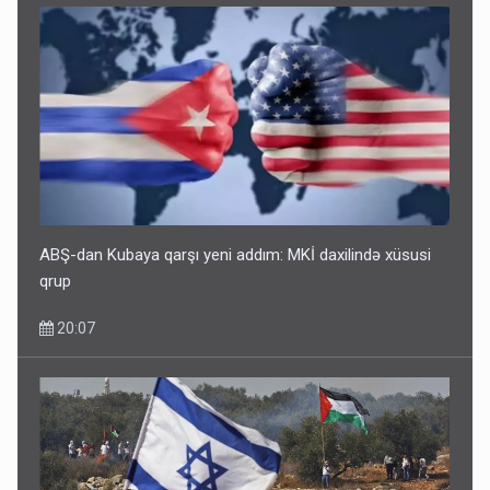
Bu ölkələrə şəxsiyyət vəsiqəsi ilə gedə biləcəksiniz -
SİYAHI
10:53
ABŞ-dan Kubaya qarşı yeni addım: MKİ daxilində xüsusi
qrup
20:07