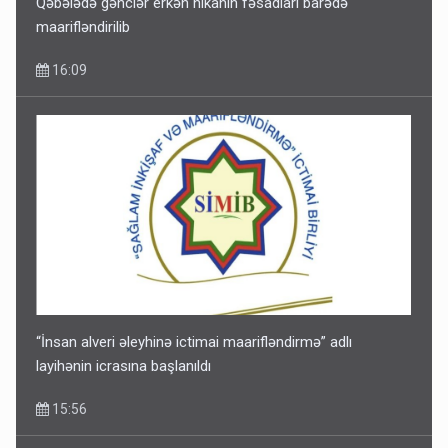
Qəbələdə gənclər erkən nikahın fəsadları barədə
maarifləndirilib
16:09
“İnsan alveri əleyhinə ictimai maarifləndirmə” adlı
layihənin icrasına başlanıldı
15:56