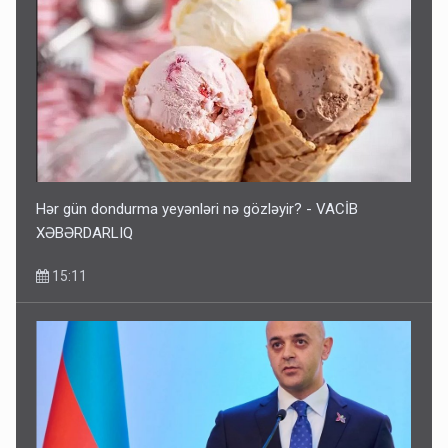
Hər gün dondurma yeyənləri nə gözləyir? - VACİB
XƏBƏRDARLIQ
15:11