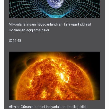
Milyonlarla insanı həyəcanlandıran 12 avqust iddiası!
Gözlənilən açıqlama gəldi
16:48
Alimlər Günəşin səthini indiyədək ən detallı şəkildə