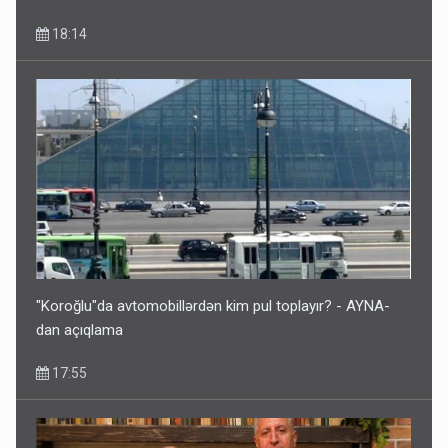
18:14
"Koroğlu"da avtomobillərdən kim pul toplayır? - AYNA-
dan açıqlama
17:55