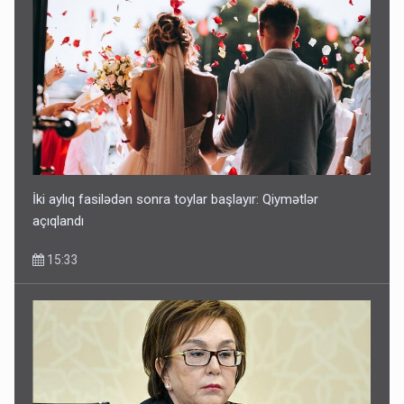
İki aylıq fasilədən sonra toylar başlayır: Qiymətlər
açıqlandı
15:33