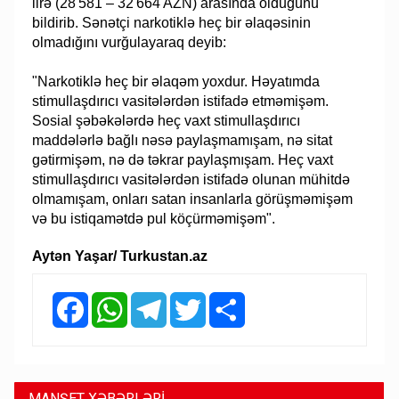
lirə (28 581 – 32 664 AZN) arasında olduğunu
bildirib. Sənətçi narkotiklə heç bir əlaqəsinin
olmadığını vurğulayaraq deyib:
"Narkotiklə heç bir əlaqəm yoxdur. Həyatımda
stimullaşdırıcı vasitələrdən istifadə etməmişəm.
Sosial şəbəkələrdə heç vaxt stimullaşdırıcı
maddələrlə bağlı nəsə paylaşmamışam, nə sitat
gətirmişəm, nə də təkrar paylaşmışam. Heç vaxt
stimullaşdırıcı vasitələrdən istifadə olunan mühitdə
olmamışam, onları satan insanlarla görüşməmişəm
və bu istiqamətdə pul köçürməmişəm".
Aytən Yaşar/ Turkustan.az
Facebook
WhatsApp
Telegram
Twitter
Share
MANŞET XƏBƏRLƏRİ