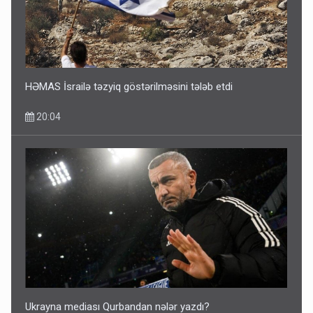
Ərdoğana sui-qəsd planının iştirakçısı detalları açıqladı
5 Avqust 16:56
HƏMAS İsrailə təzyiq göstərilməsini tələb etdi
20:04
Ukrayna mediası Qurbandan nələr yazdı?