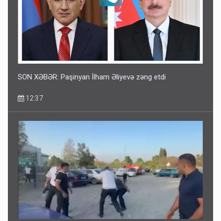
SON XƏBƏR: Paşinyan İlham Əliyevə zəng etdi
12:37