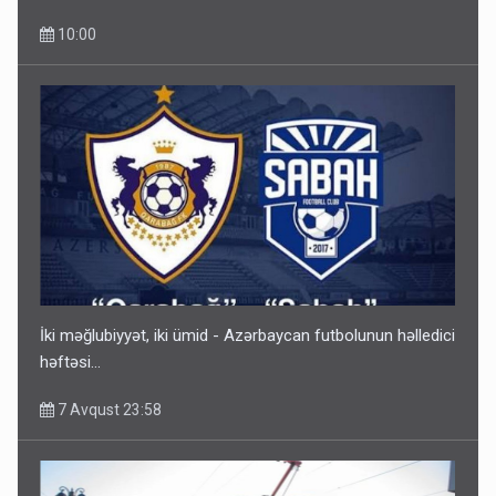
10:00
İki məğlubiyyət, iki ümid - Azərbaycan futbolunun həlledici
həftəsi...
7 Avqust 23:58