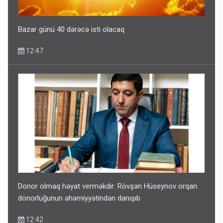
Bazar günü 40 dərəcə isti olacaq
12:47
Donor olmaq həyat verməkdir: Rövşən Hüseynov orqan
donorluğunun əhəmiyyətindən danışıb
12:42