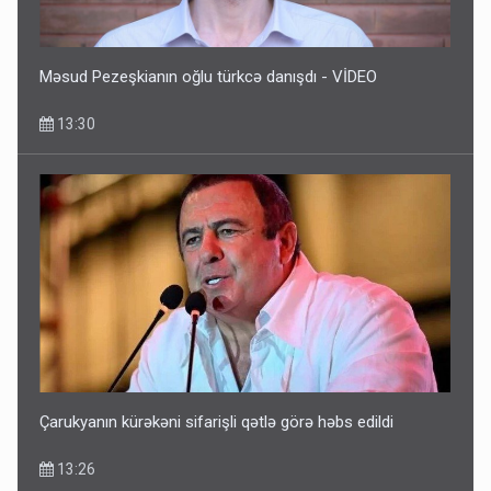
Məsud Pezeşkianın oğlu türkcə danışdı - VİDEO
13:30
Britaniya Səfirliyi Vaşinqton razılaşmasının ildönümü ilə
bağlı bəyanat yaydı
12:50
Çarukyanın kürəkəni sifarişli qətlə görə həbs edildi
13:26