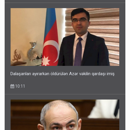
Dalaşanları ayırarkən öldürülən Azər vəkilin qardaşı imiş
10:11