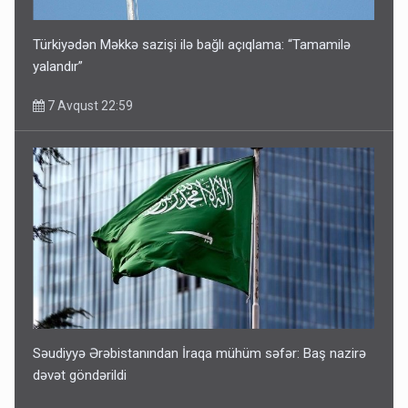
Türkiyədən Məkkə sazişi ilə bağlı açıqlama: “Tamamilə
yalandır”
7 Avqust 22:59
Səudiyyə Ərəbistanından İraqa mühüm səfər: Baş nazirə
dəvət göndərildi