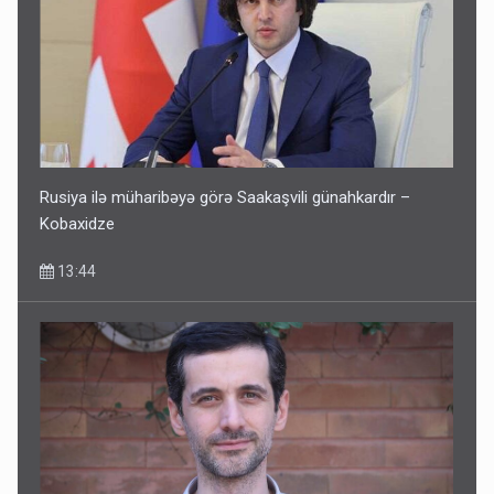
Sənədsiz ev sahiblərinin nəzərinə: Çıxarış almaq üçün...
13:10
Rusiya ilə müharibəyə görə Saakaşvili günahkardır –
Kobaxidze
13:44
Keçmiş nazirin mənsub olduğu nəslin 6 min yaşı var?
12:56