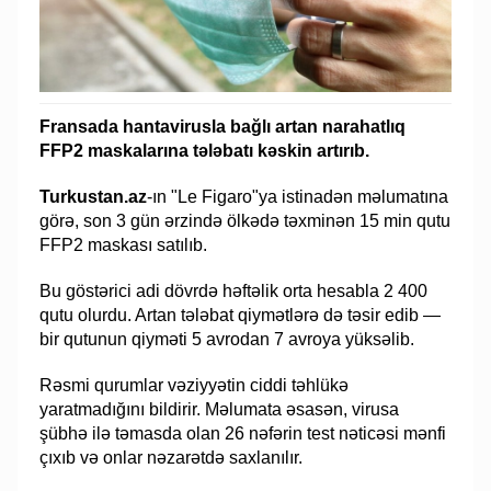
Fransada hantavirusla bağlı artan narahatlıq
FFP2 maskalarına tələbatı kəskin artırıb.
Turkustan.az
-ın "Le Figaro"ya istinadən məlumatına
görə, son 3 gün ərzində ölkədə təxminən 15 min qutu
FFP2 maskası satılıb.
Bu göstərici adi dövrdə həftəlik orta hesabla 2 400
qutu olurdu. Artan tələbat qiymətlərə də təsir edib —
bir qutunun qiyməti 5 avrodan 7 avroya yüksəlib.
Rəsmi qurumlar vəziyyətin ciddi təhlükə
yaratmadığını bildirir. Məlumata əsasən, virusa
şübhə ilə təmasda olan 26 nəfərin test nəticəsi mənfi
çıxıb və onlar nəzarətdə saxlanılır.