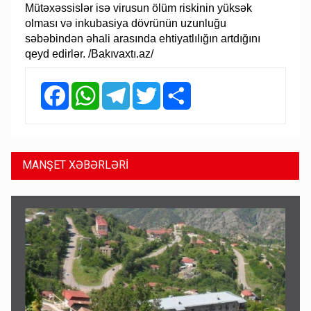
Mütəxəssislər isə virusun ölüm riskinin yüksək
olması və inkubasiya dövrünün uzunluğu
səbəbindən əhali arasında ehtiyatlılığın artdığını
qeyd edirlər. /Bakıvaxtı.az/
Facebook
WhatsApp
Telegram
Twitter
Share
MANŞET XƏBƏRLƏRİ