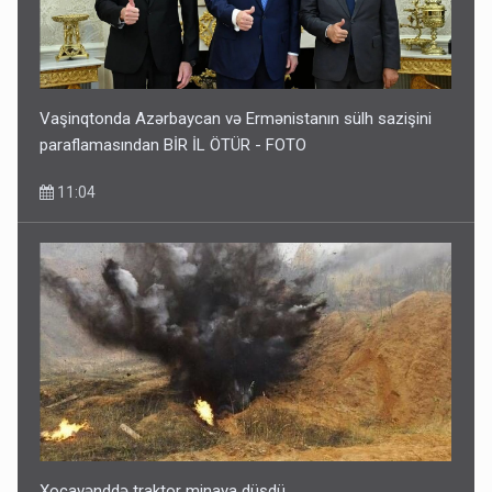
Vaşinqtonda Azərbaycan və Ermənistanın sülh sazişini
paraflamasından BİR İL ÖTÜR - FOTO
11:04
Xocavənddə traktor minaya düşdü