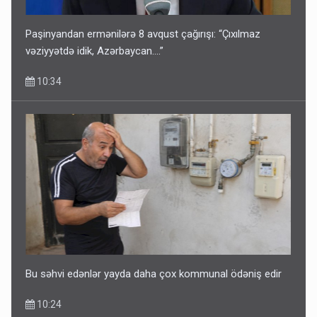
Paşinyandan ermənilərə 8 avqust çağırışı: “Çıxılmaz
vəziyyətdə idik, Azərbaycan….”
10:34
Bu səhvi edənlər yayda daha çox kommunal ödəniş edir
10:24