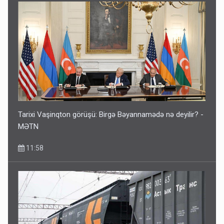
Tarixi Vaşinqton görüşü: Birgə Bəyannamədə nə deyilir? -
MƏTN
11:58