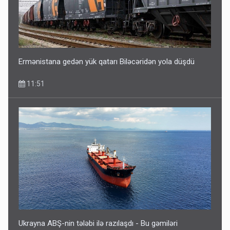
Ermənistana gedən yük qatarı Biləcəridən yola düşdü
11:51
Ukrayna ABŞ-nin tələbi ilə razılaşdı - Bu gəmiləri