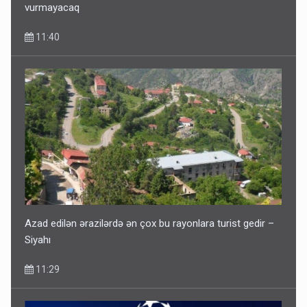
vurmayacaq
11:40
Azad edilən ərazilərdə ən çox bu rayonlara turist gedir –
Siyahı
11:29