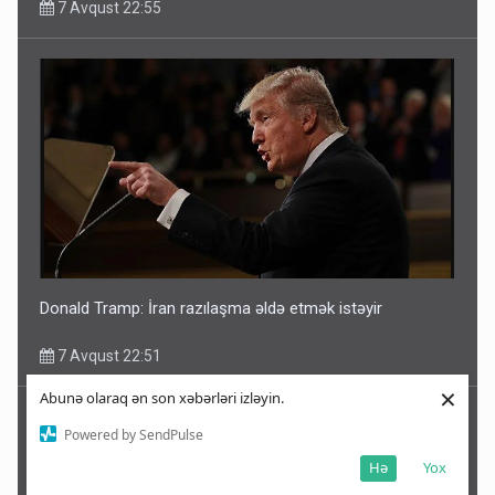
7 Avqust 22:55
Donald Tramp: İran razılaşma əldə etmək istəyir
7 Avqust 22:51
×
Abunə olaraq ən son xəbərləri izləyin.
Powered by SendPulse
Hə
Yox