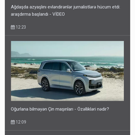
Ağdaşda azyaşlını evləndirənlər jurnalistlərə hücum etdi:
araşdırma başlandı - VİDEO
12:23
Oğurlana bilməyən Çin maşınları - Özəllikləri nədir?
12:09