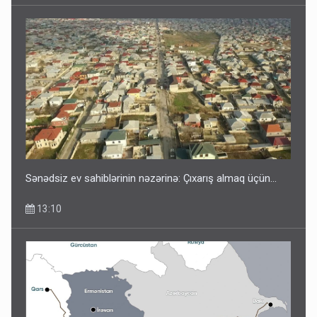
Sənədsiz ev sahiblərinin nəzərinə: Çıxarış almaq üçün...
13:10