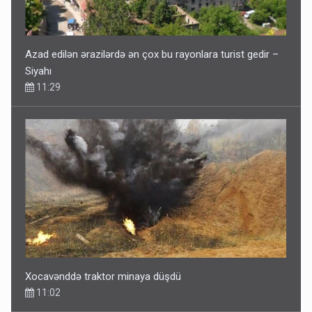
Azad edilən ərazilərdə ən çox bu rayonlara turist gedir –
Siyahı
11:29
Xocavənddə traktor minaya düşdü
11:02