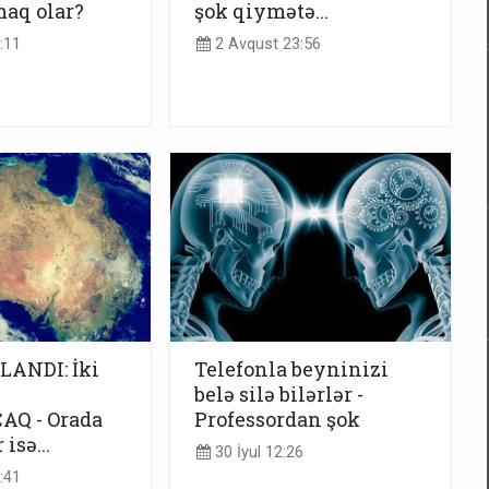
aq olar?
şok qiymətə...
:11
2 Avqust 23:56
LANDI: İki
Telefonla beyninizi
belə silə bilərlər -
Q - Orada
Professordan şok
isə...
30 İyul 12:26
:41