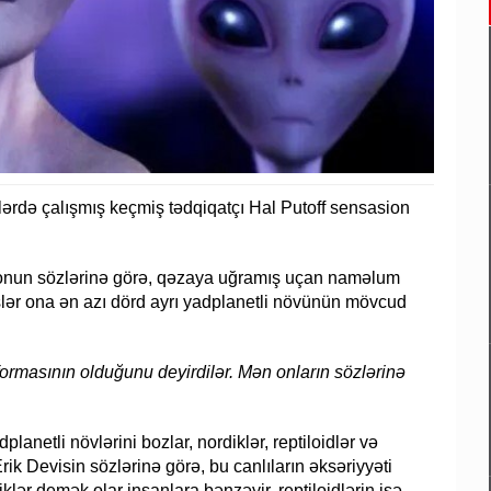
ələrdə çalışmış keçmiş tədqiqatçı Hal Putoff sensasion
i, onun sözlərinə görə, qəzaya uğramış uçan naməlum
xslər ona ən azı dörd ayrı yadplanetli növünün mövcud
 formasının olduğunu deyirdilər. Mən onların sözlərinə
lanetli növlərini bozlar, nordiklər, reptiloidlər və
Erik Devisin sözlərinə görə, bu canlıların əksəriyyəti
klər demək olar insanlara bənzəyir, reptiloidlərin isə