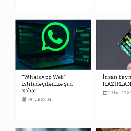
“WhatsApp Web”
İnsan beyn
istifadəçilərinə şad
HAZIRLAN
xəbər
29 İyul 11:3
29 İyul 22:03