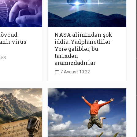
mövcud
NASA alimindən şok
nlı virus
iddia: Yadplanetlilər
Yerə gəliblər, bu
tarixdən
:53
aramızdadırlar
7 Avqust 10:22