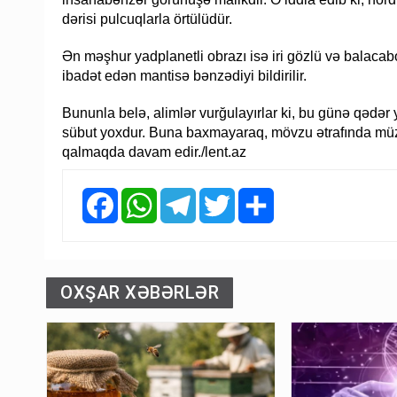
dərisi pulcuqlarla örtülüdür.
Ən məşhur yadplanetli obrazı isə iri gözlü və balacab
ibadət edən mantisə bənzədiyi bildirilir.
Bununla belə, alimlər vurğulayırlar ki, bu günə qədər
sübut yoxdur. Buna baxmayaraq, mövzu ətrafında müz
qalmaqda davam edir./lent.az
Facebook
WhatsApp
Telegram
Twitter
Share
OXŞAR XƏBƏRLƏR