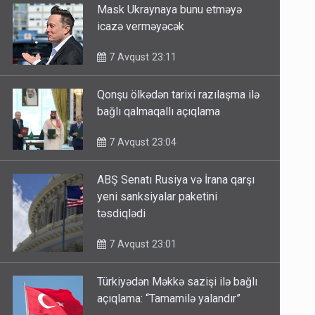
Mask Ukraynaya bunu etməyə
icazə verməyəcək
7 Avqust 23:11
Qonşu ölkədən tarixi razılaşma ilə
bağlı qalmaqallı açıqlama
7 Avqust 23:04
ABŞ Senatı Rusiya və İrana qarşı
yeni sanksiyalar paketini
təsdiqlədi
7 Avqust 23:01
Türkiyədən Məkkə sazişi ilə bağlı
açıqlama: “Tamamilə yalandır”