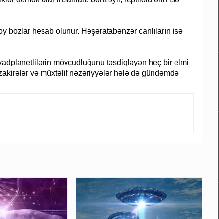
oy bozlar hesab olunur. Həşəratabənzər canlıların isə
 yadplanetlilərin mövcudluğunu təsdiqləyən heç bir elmi
akirələr və müxtəlif nəzəriyyələr hələ də gündəmdə