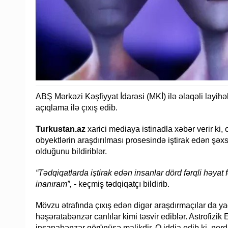
ABŞ Mərkəzi Kəşfiyyat İdarəsi (MKİ) ilə əlaqəli layih
açıqlama ilə çıxış edib.
Turkustan.az
xarici mediaya istinadla xəbər verir k
obyektlərin araşdırılması prosesində iştirak edən şə
olduğunu bildiriblər.
“Tədqiqatlarda iştirak edən insanlar dörd fərqli həyat
inanıram”,
- keçmiş tədqiqatçı bildirib.
Mövzu ətrafında çıxış edən digər araşdırmaçılar da yadp
həşəratabənzər canlılar kimi təsvir ediblər. Astrofizik 
insanabənzər görünüşə malikdir. O iddia edib ki, nordi