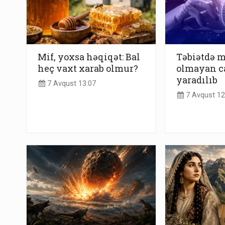
Mif, yoxsa həqiqət: Bal
Təbiətdə 
heç vaxt xarab olmur?
olmayan ca
yaradılıb
7 Avqust 13:07
7 Avqust 12