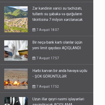
Zar kəndinin xarici su təchizatı,
tullantı su şəbəkə və qurğuların
tikintisinə 7 milyon xərclənəcək
7 Avqust 18:07
Bir neçə bank kartı olanlar üçün
yeni limit qaydası AÇIQLANDI
7 Avqust 17:57
Hərbi karvan bir anda havaya uçdu
- ŞOK GÖRÜNTÜLƏR
7 Avqust 17:52
Uzun illər qeyri-rəsmi işləyənləri
sevindirəcək AÇIQLAMA