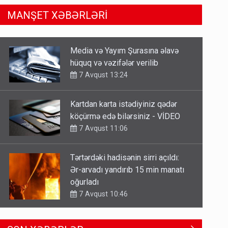
MANŞET XƏBƏRLƏRİ
Media və Yayım Şurasına əlavə
hüquq və vəzifələr verilib
7 Avqust 13:24
Kartdan karta istədiyiniz qədər
köçürmə edə bilərsiniz - VİDEO
7 Avqust 11:06
Tərtərdəki hadisənin sirri açıldı:
Ər-arvadı yandırıb 15 min manatı
oğurladı
7 Avqust 10:46
Əhaliyə hava ilə bağlı VACİB