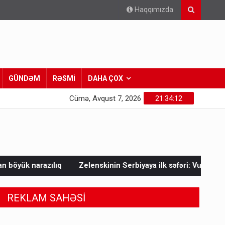
Haqqımızda
GÜNDƏM
RƏSMİ
DAHA ÇOX
Cümə, Avqust 7, 2026
21:34:13
elenskinin Serbiyaya ilk səfəri: Vuçiçlə kritik danışıqlar
Mask
REKLAM SAHƏSİ