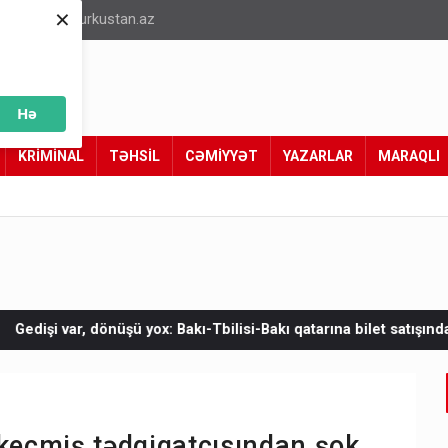
×
info@turkustan.az
Hə
KRİMİNAL
TƏHSİL
CƏMİYYƏT
YAZARLAR
MARAQLI
: Bakı-Tbilisi-Bakı qatarına bilet satışından böyük narazılıq
Z
 keçmiş tədqiqatçısından şok