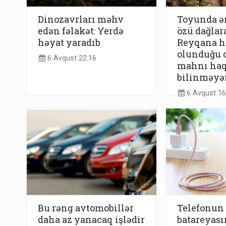
Dinozavrları məhv
Toyunda ər
edən fəlakət: Yerdə
özü dağlara
həyat yaradıb
Reyqana h
olunduğu 
6 Avqust 22:16
mahnı ha
bilinməyə
6 Avqust 16
Bu rəng avtomobillər
Telefonun
daha az yanacaq işlədir
batareyas