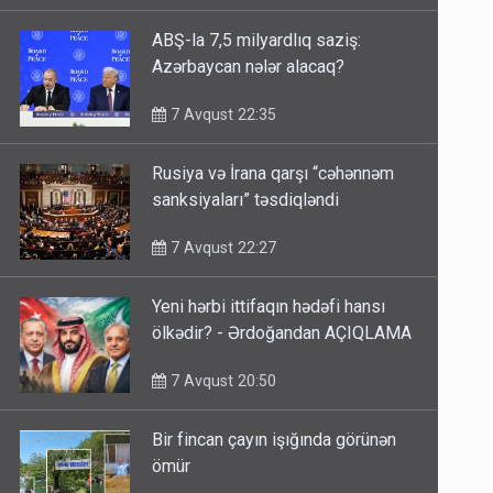
ABŞ-la 7,5 milyardlıq saziş:
Azərbaycan nələr alacaq?
7 Avqust 22:35
Rusiya və İrana qarşı “cəhənnəm
sanksiyaları” təsdiqləndi
7 Avqust 22:27
Yeni hərbi ittifaqın hədəfi hansı
ölkədir? - Ərdoğandan AÇIQLAMA
7 Avqust 20:50
Bir fincan çayın işığında görünən
ömür