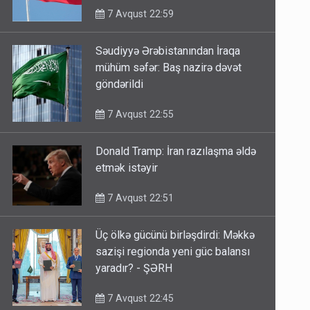
7 Avqust 22:59
Səudiyyə Ərəbistanından İraqa
mühüm səfər: Baş nazirə dəvət
göndərildi
7 Avqust 22:55
Donald Tramp: İran razılaşma əldə
etmək istəyir
7 Avqust 22:51
Üç ölkə gücünü birləşdirdi: Məkkə
sazişi regionda yeni güc balansı
yaradır? - ŞƏRH
7 Avqust 22:45