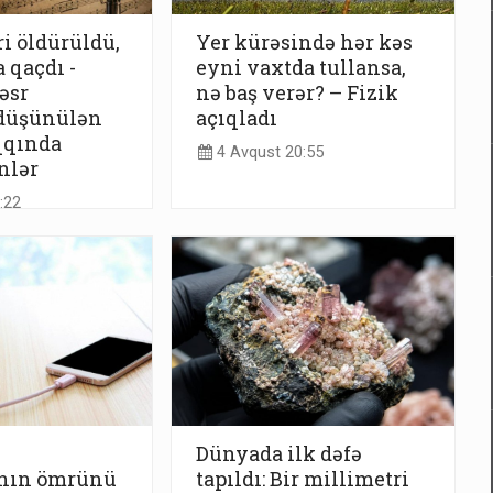
i öldürüldü,
Yer kürəsində hər kəs
 qaçdı -
eyni vaxtda tullansa,
əsr
nə baş verər? – Fizik
düşünülən
açıqladı
qqında
4 Avqust 20:55
nlər
:22
Dünyada ilk dəfə
ının ömrünü
tapıldı: Bir millimetri