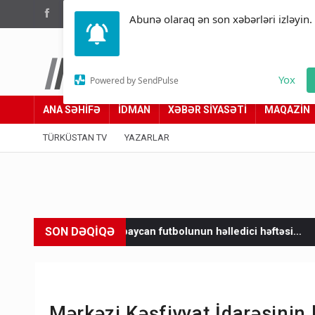
(012) 449 94 05
Abunə olaraq ən son xəbərləri izləyin.
Türküstan.az
Yox
Powered by SendPulse
Adımız yolumuzdur
ANA SƏHİFƏ
İDMAN
XƏBƏR SİYASƏTİ
MAQAZİN
TÜRKÜSTAN TV
YAZARLAR
SON DƏQİQƏ
ərbaycan futbolunun həlledici həftəsi...
Gedişi var, dönüşü yox
Mərkəzi Kəşfiyyat İdarəsinin