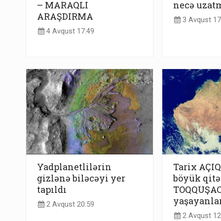
– MARAQLI
necə uzatm
ARAŞDIRMA
3 Avqust 17
4 Avqust 17:49
Yadplanetlilərin
Tarix AÇIQ
gizlənə biləcəyi yer
böyük qitə
tapıldı
TOQQUŞACA
yaşayanlar 
2 Avqust 20:59
2 Avqust 12