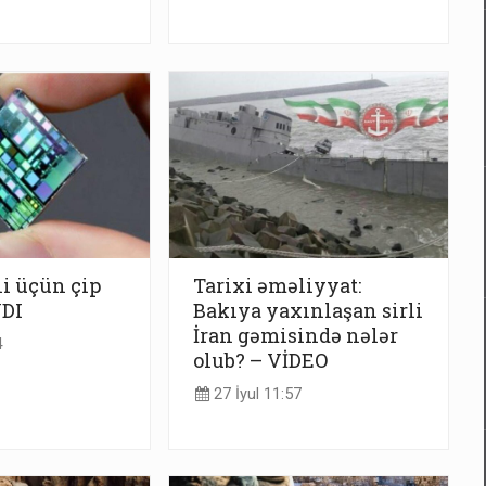
i üçün çip
Tarixi əməliyyat:
DI
Bakıya yaxınlaşan sirli
İran gəmisində nələr
4
olub? – VİDEO
27 İyul 11:57