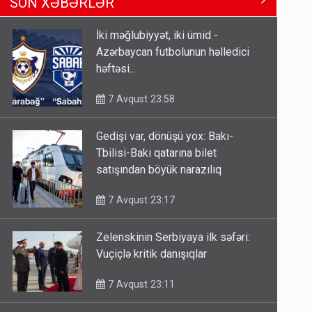
SON XƏBƏRLƏR
XƏBƏRDARLIQ - Saat 11:00-dan…
7 Avqust 09:15
İki məğlubiyyət, iki ümid -
Azərbaycan futbolunun həlledici
Gedişi var, dönüşü yox: Bakı-
həftəsi...
Tbilisi-Bakı qatarına bilet
satışından böyük narazılıq
7 Avqust 23:58
7 Avqust 23:17
Gedişi var, dönüşü yox: Bakı-
Geri çağırılan səfir Abel
Tbilisi-Bakı qatarına bilet
Məhərrəmovun oğludur - DOSYE
satışından böyük narazılıq
7 Avqust 14:07
7 Avqust 23:17
Zelenskinin Serbiyaya ilk səfəri:
Vuçiçlə kritik danışıqlar
7 Avqust 23:11