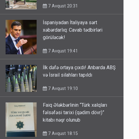
7 Avqust 20:31
İspaniyadan İtaliyaya sərt
xəbərdarlıq: Cavab tədbirləri
görüləcək!
7 Avqust 19:41
İlk dəfə ortaya çıxdı! Anbarda ABŞ
və İsrail silahları tapıldı
7 Avqust 19:10
Faiq Ələkbərlinin “Türk xalqları
fəlsəfəsi tarixi (qədim dövr)”
kitabı nəşr olunub
7 Avqust 18:15