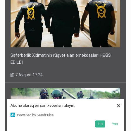
Səfərbərlik Xidmətinin rüşvət alan əməkdaşları HƏBS
EDİLDİ
7 Avqust 17:24
×
Abunə olaraq ən son xəbərləri izləyin.
Powered by SendPulse
Hə
Yox