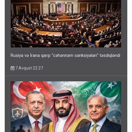
Rusiya və İrana qarşı “cəhənnəm sanksiyaları” təsdiqləndi
7 Avqust 22:27