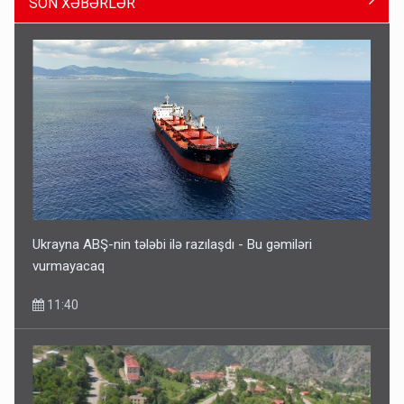
SON XƏBƏRLƏR
Azad edilən ərazilərdə ən çox bu rayonlara turist gedir –
Siyahı
11:29
Ukrayna ABŞ-nin tələbi ilə razılaşdı - Bu gəmiləri
vurmayacaq
11:40