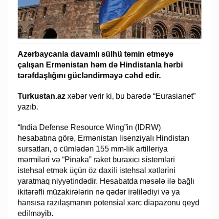
Azərbaycanla davamlı sülhü təmin etməyə
çalışan Ermənistan həm də Hindistanla hərbi
tərəfdaşlığını gücləndirməyə cəhd edir.
Turkustan.az
xəbər verir ki, bu barədə “Eurasianet”
yazıb.
“India Defense Resource Wing”in (IDRW)
hesabatına görə, Ermənistan lisenziyalı Hindistan
sursatları, o cümlədən 155 mm-lik artilleriya
mərmiləri və “Pinaka” raket buraxıcı sistemləri
istehsal etmək üçün öz daxili istehsal xətlərini
yaratmaq niyyətindədir. Hesabatda məsələ ilə bağlı
ikitərəfli müzakirələrin nə qədər irəlilədiyi və ya
hansısa razılaşmanın potensial xərc diapazonu qeyd
edilməyib.