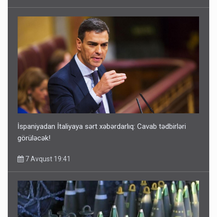
İspaniyadan İtaliyaya sərt xəbərdarlıq: Cavab tədbirləri
görüləcək!
7 Avqust 19:41