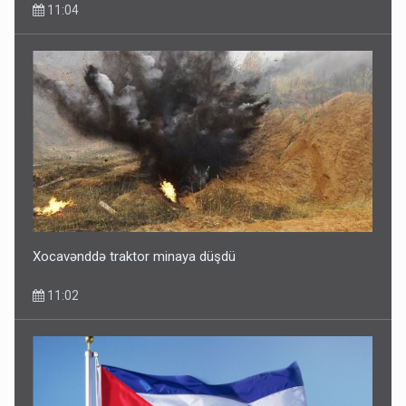
11:04
Xocavənddə traktor minaya düşdü
11:02