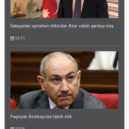
Dalaşanları ayırarkən öldürülən Azər vəkilin qardaşı imiş
10:11
Paşinyan Azərbaycanı təbrik etdi
10:05