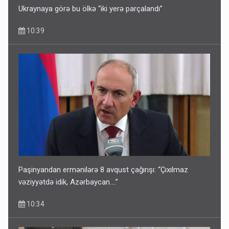
Ukraynaya görə bu ölkə “iki yerə parçalandı”
10:39
Paşinyandan ermənilərə 8 avqust çağırışı: “Çıxılmaz
vəziyyətdə idik, Azərbaycan….”
10:34