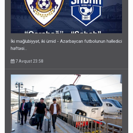
İki məğlubiyyət, iki ümid - Azərbaycan futbolunun həlledici
həftəsi...
7 Avqust 23:58