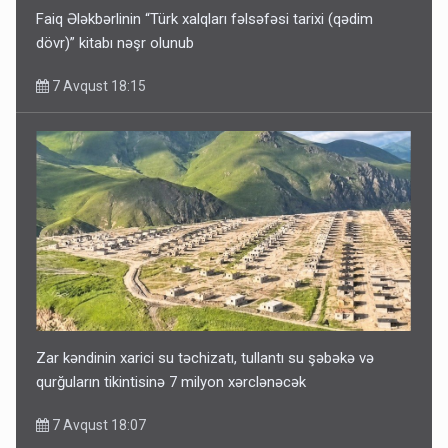
Faiq Ələkbərlinin “Türk xalqları fəlsəfəsi tarixi (qədim
dövr)” kitabı nəşr olunub
7 Avqust 18:15
Zar kəndinin xarici su təchizatı, tullantı su şəbəkə və
qurğuların tikintisinə 7 milyon xərclənəcək
7 Avqust 18:07