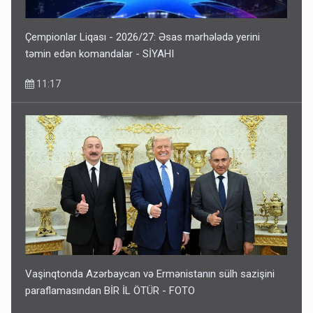
Çempionlar Liqası - 2026/27: Əsas mərhələdə yerini
təmin edən komandalar - SİYAHI
11:17
Vaşinqtonda Azərbaycan və Ermənistanın sülh sazişini
paraflamasından BİR İL ÖTÜR - FOTO