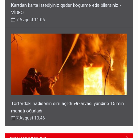
Kartdan karta istədiyiniz qədər köçürmə edə bilərsiniz -
VİDEO
7 Avqust 11:06
Tərtərdəki hadisənin sirri açıldı: Ər-arvadı yandırıb 15 min
manatı oğurladı
7 Avqust 10:46