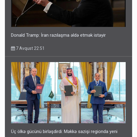
Donald Tramp: İran razılaşma əldə etmək istəyir
7 Avqust 22:51
Üç ölkə gücünü birləşdirdi: Məkkə sazişi regionda yeni