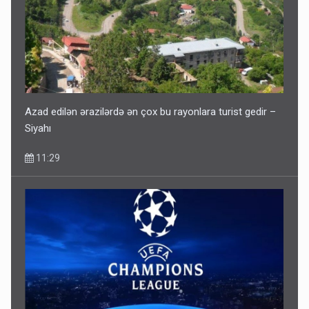
Gedişi var, dönüşü yox: Bakı-Tbilisi-Bakı qatarına bilet
satışından böyük narazılıq
7 Avqust 23:17
Azad edilən ərazilərdə ən çox bu rayonlara turist gedir –
Siyahı
11:29
Geri çağırılan səfir Abel Məhərrəmovun oğludur - DOSYE
7 Avqust 14:07