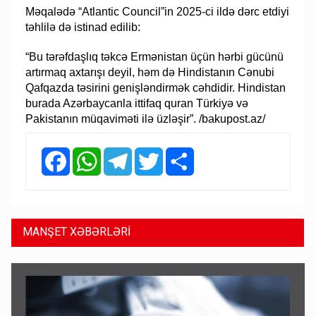
Məqalədə “Atlantic Council”in 2025-ci ildə dərc etdiyi
təhlilə də istinad edilib:
“Bu tərəfdaşlıq təkcə Ermənistan üçün hərbi gücünü
artırmaq axtarışı deyil, həm də Hindistanın Cənubi
Qafqazda təsirini genişləndirmək cəhdidir. Hindistan
burada Azərbaycanla ittifaq quran Türkiyə və
Pakistanın müqaviməti ilə üzləşir”. /bakupost.az/
Facebook
WhatsApp
Telegram
Twitter
Share
MANŞET XƏBƏRLƏRİ