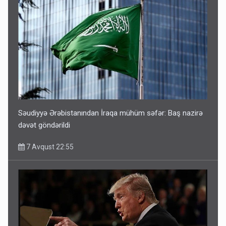
Səudiyyə Ərəbistanından İraqa mühüm səfər: Baş nazirə
dəvət göndərildi
7 Avqust 22:55