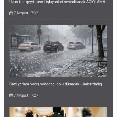
Uzun illər qeyri-rəsmi işləyənləri sevindirəcək AÇIQLAMA
7 Avqust 17:32
Bəzi yerlərə yağış yağacaq, dolu düşəcək - Xəbərdarlıq
7 Avqust 17:27