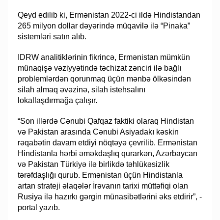
Qeyd edilib ki, Ermənistan 2022-ci ildə Hindistandan
265 milyon dollar dəyərində müqavilə ilə “Pinaka”
sistemləri satın alıb.
IDRW analitiklərinin fikrincə, Ermənistan mümkün
münaqişə vəziyyətində təchizat zənciri ilə bağlı
problemlərdən qorunmaq üçün mənbə ölkəsindən
silah almaq əvəzinə, silah istehsalını
lokallaşdırmağa çalışır.
“Son illərdə Cənubi Qafqaz faktiki olaraq Hindistan
və Pakistan arasında Cənubi Asiyadakı kəskin
rəqabətin davam etdiyi nöqtəyə çevrilib. Ermənistan
Hindistanla hərbi əməkdaşlıq qurarkən, Azərbaycan
və Pakistan Türkiyə ilə birlikdə təhlükəsizlik
tərəfdaşlığı qurub. Ermənistan üçün Hindistanla
artan strateji əlaqələr İrəvanın tarixi müttəfiqi olan
Rusiya ilə hazırkı gərgin münasibətlərini əks etdirir”, -
portal yazıb.