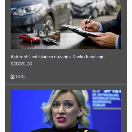
Avtomobil sahiblərinin nəzərinə: Kasko bahalaşır -
SƏBƏBLƏR
15:35