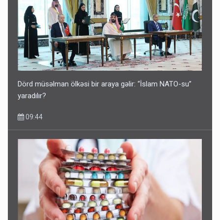
Dörd müsəlman ölkəsi bir araya gəlir: “İslam NATO-su”
yaradılır?
09:44