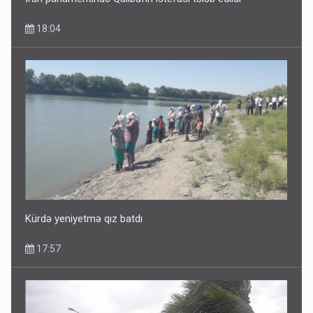
18:04
Dünyanı idarə edənlər insanlığın başını bu şou ilə qatır
14:22
Kürdə yeniyetmə qız batdı
17:57