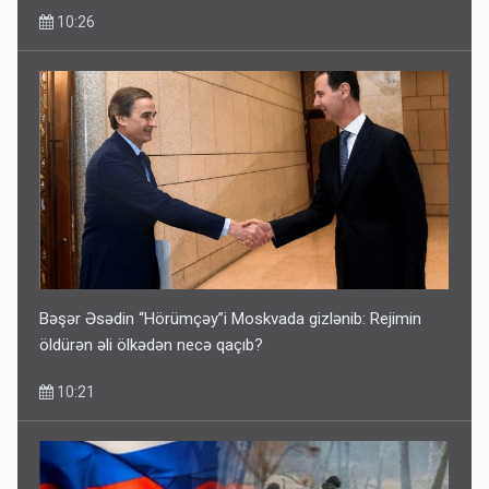
10:26
Bəşər Əsədin “Hörümçəy”i Moskvada gizlənib: Rejimin
öldürən əli ölkədən necə qaçıb?
10:21