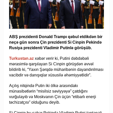
ABŞ prezidenti Donald Trampı qəbul etdikdən bir
neçə gün sonra Çin prezidenti Si Cinpin Pekində
Rusiya prezidenti Vladimir Putinlə görüşüb.
Turkustan.az
xəbər verir ki, Putini dəbdəbəli
mərasimlə qarşılayan Si Cinpin görüşdən əvvəl
bildirib ki, “Yaxın Şərqdə müharibənin dayandırılması
vacibdir və danışıqlar xüsusilə əhəmiyyətlidir”.
Açılış nitqində Putin iki ölkə arasındakı
münasibətlərin “misilsiz səviyyəyə” çatdığını
vurğulayıb və Moskvanın Çin üçün “etibarlı enerji
təchizatçısı” olduğunu deyib.
Si Cinpin bu səhər Pekində Vladimir Putini təntənəli