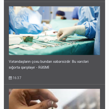
Vətəndaşların çoxu bundan xəbərsizdir: Bu xərcləri
sığorta qarşılayır - RƏSMİ
16:37