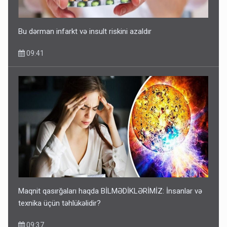
Bu dərman infarkt və insult riskini azaldır
09:41
Maqnit qasırğaları haqda BİLMƏDİKLƏRİMİZ: İnsanlar və
texnika üçün təhlükəlidir?
09:37