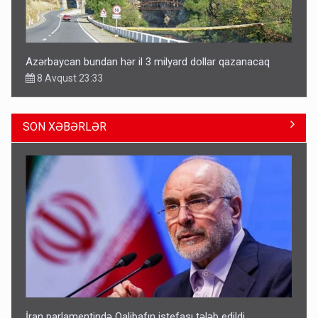
Azərbaycan bundan hər il 3 milyard dollar qazanacaq
8 Avqust 23:33
SON XƏBƏRLƏR
Avtomobil sahiblərinin nəzərinə: Kasko bahalaşır -
SƏBƏBLƏR
15:35
İran parlamentində Qalibafın istefası tələb edildi