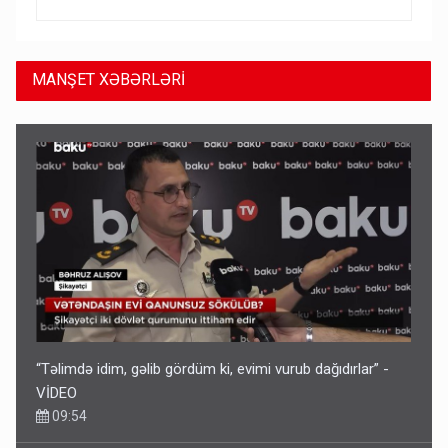
MANŞET XƏBƏRLƏRİ
“Təlimdə idim, gəlib gördüm ki, evimi vurub dağıdırlar” -
VİDEO
09:54