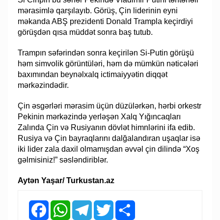
mərasimlə qarşılayıb. Görüş, Çin liderinin eyni
məkanda ABŞ prezidenti Donald Trampla keçirdiyi
görüşdən qısa müddət sonra baş tutub.
Trampın səfərindən sonra keçirilən Si-Putin görüşü
həm simvolik görüntüləri, həm də mümkün nəticələri
baxımından beynəlxalq ictimaiyyətin diqqət
mərkəzindədir.
Çin əsgərləri mərasim üçün düzülərkən, hərbi orkestr
Pekinin mərkəzində yerləşən Xalq Yığıncaqları
Zalında Çin və Rusiyanın dövlət himnlərini ifa edib.
Rusiya və Çin bayraqlarını dalğalandıran uşaqlar isə
iki lider zala daxil olmamışdan əvvəl çin dilində “Xoş
gəlmisiniz!” səsləndiriblər.
Aytən Yaşar/ Turkustan.az
Facebook
WhatsApp
Telegram
Twitter
Share