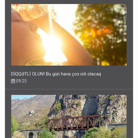
DİQQƏTLİ OLUN! Bu gün hava çox isti olacaq
09:25