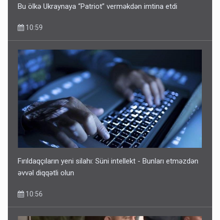
Bu ölkə Ukraynaya “Patriot” verməkdən imtina etdi
10:59
Fırıldaqçıların yeni silahı: Süni intellekt - Bunları etməzdən
əvvəl diqqətli olun
10:56