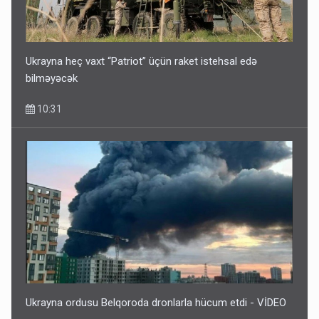
Ukrayna heç vaxt “Patriot” üçün raket istehsal edə
bilməyəcək
10:31
Ukrayna ordusu Belqoroda dronlarla hücum etdi - VİDEO