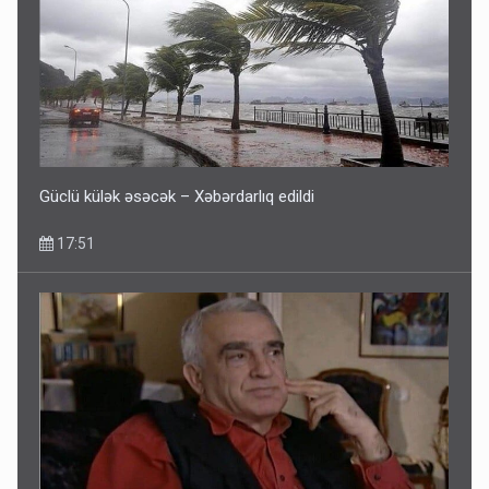
Fırıldaqçıların yeni silahı: Süni intellekt - Bunları etməzdən
əvvəl diqqətli olun
10:56
Güclü külək əsəcək – Xəbərdarlıq edildi
17:51