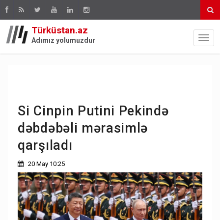
Türküstan.az
Adımız yolumuzdur
Si Cinpin Putini Pekində
dəbdəbəli mərasimlə
qarşıladı
20 May 10:25