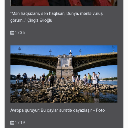
"Mən haqsızam, sən haqlısan, Dünya, mənlə vuruş
görüm..." Çingiz Əlioğlu
17:35
Avropa quruyur: Bu çaylar sürətlə dayazlaşır - Foto
17:19