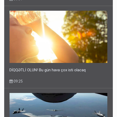
DİQQƏTLİ OLUN! Bu gün hava çox isti olacaq
09:25