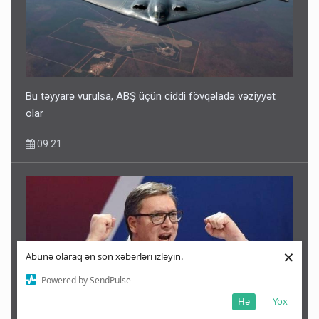
Bu təyyarə vurulsa, ABŞ üçün ciddi fövqəladə vəziyyət
olar
09:21
×
Abunə olaraq ən son xəbərləri izləyin.
Powered by SendPulse
Hə
Yox