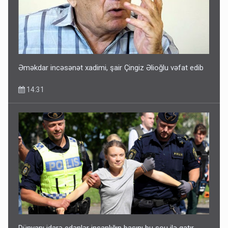
Əməkdar incəsənət xadimi, şair Çingiz Əlioğlu vəfat edib
14:31
Dünyanı idarə edənlər insanlığın başını bu şou ilə qatır