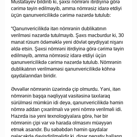
Mustafayev bildirib ki, şəxsi nömrəni itirdiyinə görə
cərimə təyin edilməyib, amma nömrəsiz idarə etdiyi
üçün qanunvericilikdə cərimə nəzərdə tutulub:
“Qanunvericilikdə itən nömrənin dublikatının
verilməsi nəzərdə tutulmayıb. Şəxs məcburdur ki, 30
manat rüsum ödəməklə yeni dövlət qeydiyyat nişanı
əldə etsin. Şəxsi nömrəni itirdiyinə görə cərimə təyin
edilməyib, amma nömrəsiz idarə etdiyi üçün
qanunvericilikdə cərimə nəzərdə tutulub. Nömrənin
dublikatının verilməməsi qanunvericilikdə köhnə
qaydalarından biridir.
Əvvəllər nömrənin üzərində çip olmurdu. Yəni, itən
nömrənin başqa nəqliyyat vasitəsinə taxılaraq
sürülməsi mümkün idi deyə, qanunvericilikdə həmin
nömrə addan çıxarılmalı və yeni nömrə verilməli idi.
Hazırda isə yeni texnologiyalara görə, hər bir
nömrənin çipi var və harada olmasını müəyyən
etmək asandır. Bu səbəbdən həmin qaydalar
gələcəkdə dəyişdirilməlidir ki, digər neqativ halların