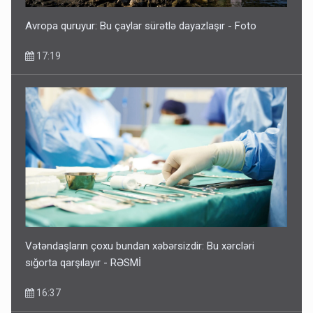
Avropa quruyur: Bu çaylar sürətlə dayazlaşır - Foto
17:19
Vətəndaşların çoxu bundan xəbərsizdir: Bu xərcləri
sığorta qarşılayır - RƏSMİ
16:37