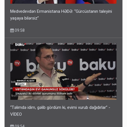
Medvedevdən Ermənistana HƏDƏ: “Gürcüstanın taleyini
yaşaya bilərsiz”
09:58
“Təlimdə idim, gəlib gördüm ki, evimi vurub dağıdırlar” -
VİDEO
09:54