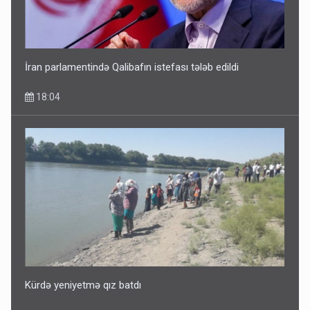
Avtomobil sahiblərinin nəzərinə: Kasko bahalaşır -
SƏBƏBLƏR
15:35
İran parlamentində Qalibafın istefası tələb edildi
18:04
Dünyanı idarə edənlər insanlığın başını bu şou ilə qatır
14:22
Kürdə yeniyetmə qız batdı