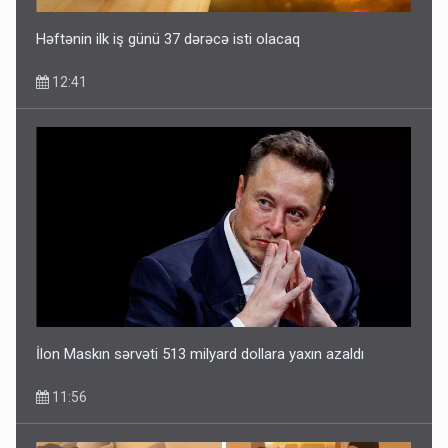
Həftənin ilk iş günü 37 dərəcə isti olacaq
12:41
İlon Maskın sərvəti 513 milyard dollara yaxın azaldı
11:56