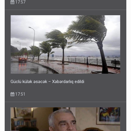
17:57
Fırıldaqçıların yeni silahı: Süni intellekt - Bunları etməzdən
əvvəl diqqətli olun
10:56
Güclü külək əsəcək – Xəbərdarlıq edildi
17:51