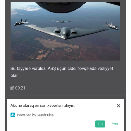
Bu təyyarə vurulsa, ABŞ üçün ciddi fövqəladə vəziyyət
olar
09:21
×
Abunə olaraq ən son xəbərləri izləyin.
Powered by SendPulse
Hə
Yox