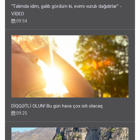
“Təlimdə idim, gəlib gördüm ki, evimi vurub dağıdırlar” -
VİDEO
09:54
DİQQƏTLİ OLUN! Bu gün hava çox isti olacaq
09:25