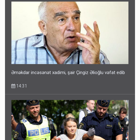
Əməkdar incəsənət xadimi, şair Çingiz Əlioğlu vəfat edib
14:31