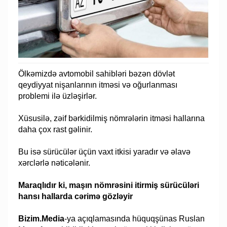
Ölkəmizdə avtomobil sahibləri bəzən dövlət
qeydiyyat nişanlarının itməsi və oğurlanması
problemi ilə üzləşirlər.
Xüsusilə, zəif bərkidilmiş nömrələrin itməsi hallarına
daha çox rast gəlinir.
Bu isə sürücülər üçün vaxt itkisi yaradır və əlavə
xərclərlə nəticələnir.
Maraqlıdır ki, maşın nömrəsini itirmiş sürücüləri
hansı hallarda cərimə gözləyir
Bizim.Media
-ya açıqlamasında hüquqşünas Ruslan