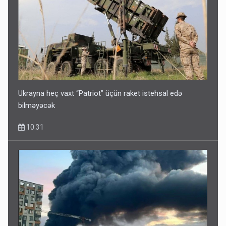
Ukrayna heç vaxt “Patriot” üçün raket istehsal edə
bilməyəcək
10:31