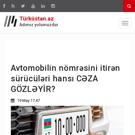
Türküstan.az
Adımız yolumuzdur
Avtomobilin nömrəsini itirən
sürücüləri hansı CƏZA
GÖZLƏYİR?
19 May 17:47