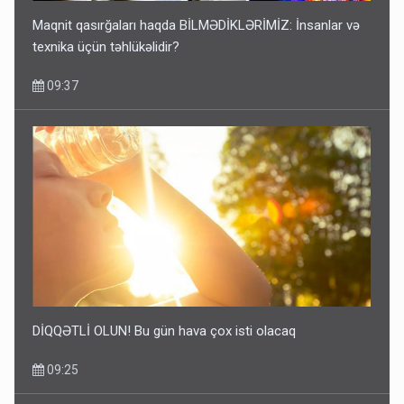
Maqnit qasırğaları haqda BİLMƏDİKLƏRİMİZ: İnsanlar və
texnika üçün təhlükəlidir?
09:37
DİQQƏTLİ OLUN! Bu gün hava çox isti olacaq
09:25