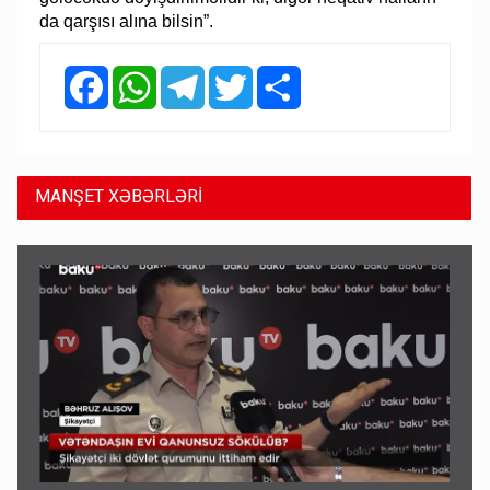
da qarşısı alına bilsin”.
Facebook
WhatsApp
Telegram
Twitter
Share
MANŞET XƏBƏRLƏRİ