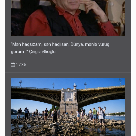
"Mən haqsızam, sən haqlısan, Dünya, mənlə vuruş
görüm..." Çingiz Əlioğlu
17:35