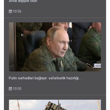
əvvəl diqqətli olun
10:56
Putin sərhədləri bağlayır: səfərbərlik hazırlığı...
10:50