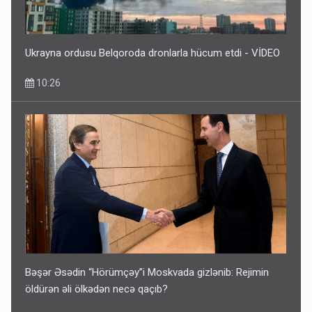
Ukrayna ordusu Belqoroda dronlarla hücum etdi - VİDEO
10:26
Bəşər Əsədin “Hörümçəy”i Moskvada gizlənib: Rejimin
öldürən əli ölkədən necə qaçıb?