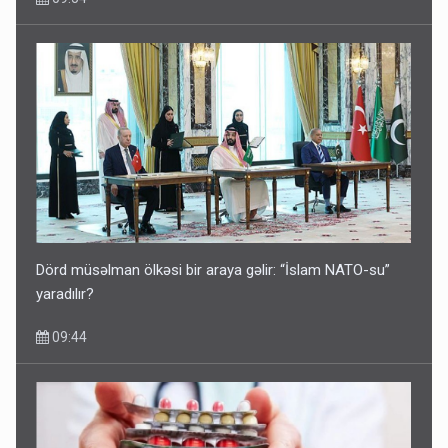
Dörd müsəlman ölkəsi bir araya gəlir: “İslam NATO-su”
yaradılır?
09:44