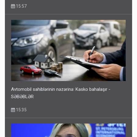
15:57
Avtomobil sahiblərinin nəzərinə: Kasko bahalaşır -
SƏBƏBLƏR
15:35