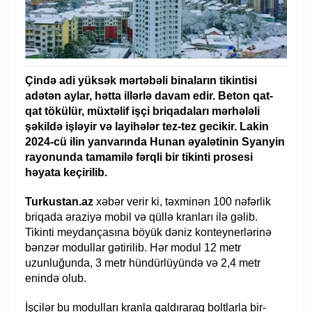
Çində adi yüksək mərtəbəli binaların tikintisi
adətən aylar, hətta illərlə davam edir. Beton qat-
qat tökülür, müxtəlif işçi briqadaları mərhələli
şəkildə işləyir və layihələr tez-tez gecikir. Lakin
2024-cü ilin yanvarında Hunan əyalətinin Syanyin
rayonunda tamamilə fərqli bir tikinti prosesi
həyata keçirilib.
Turkustan.az
xəbər verir ki, təxminən 100 nəfərlik
briqada əraziyə mobil və qüllə kranları ilə gəlib.
Tikinti meydançasına böyük dəniz konteynerlərinə
bənzər modullar gətirilib. Hər modul 12 metr
uzunluğunda, 3 metr hündürlüyündə və 2,4 metr
enində olub.
İşçilər bu modulları kranla qaldıraraq boltlarla bir-