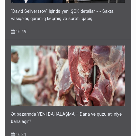
“David Seliverstov” işində yeni ŞOK detallar - - Saxta
vəsiqələr, qaranlıq keçmiş və sürətli qaçış
16:49
Ət bazarında YENİ BAHALAŞMA – Dana və quzu əti niyə
bahalaşır?
16:31