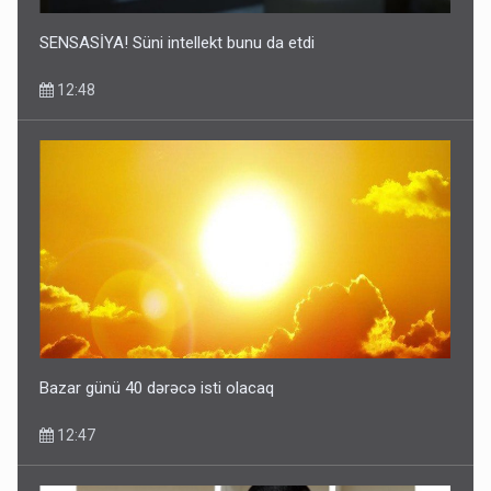
SENSASİYA! Süni intellekt bunu da etdi
12:48
Bazar günü 40 dərəcə isti olacaq
12:47