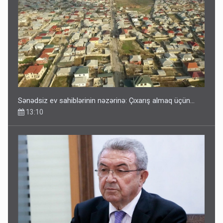
Sənədsiz ev sahiblərinin nəzərinə: Çıxarış almaq üçün...
13:10