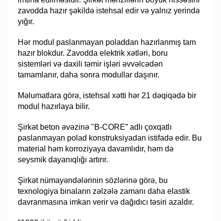
zavodda hazır şəkildə istehsal edir və yalnız yerində
yığır.
Hər modul paslanmayan poladdan hazırlanmış tam
hazır blokdur. Zavodda elektrik xətləri, boru
sistemləri və daxili təmir işləri əvvəlcədən
tamamlanır, daha sonra modullar daşınır.
Məlumatlara görə, istehsal xətti hər 21 dəqiqədə bir
modul hazırlaya bilir.
Şirkət beton əvəzinə "B-CORE” adlı çoxqatlı
paslanmayan polad konstruksiyadan istifadə edir. Bu
material həm korroziyaya davamlıdır, həm də
seysmik dayanıqlığı artırır.
Şirkət nümayəndələrinin sözlərinə görə, bu
texnologiya binaların zəlzələ zamanı daha elastik
davranmasına imkan verir və dağıdıcı təsiri azaldır.