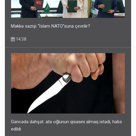
Məkkə sazişi “İslam NATO”suna çevrilir?
14:38
Gəncədə dəhşət: ata oğlunun qisasını almaq istədi, həbs
edildi