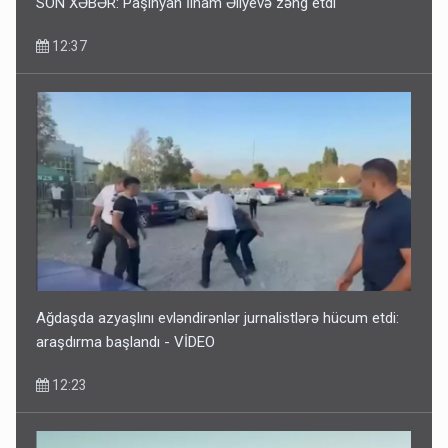
SON XƏBƏR: Paşinyan İlham Əliyevə zəng etdi
12:37
Ağdaşda azyaşlını evləndirənlər jurnalistlərə hücum etdi:
araşdırma başlandı - VİDEO
12:23