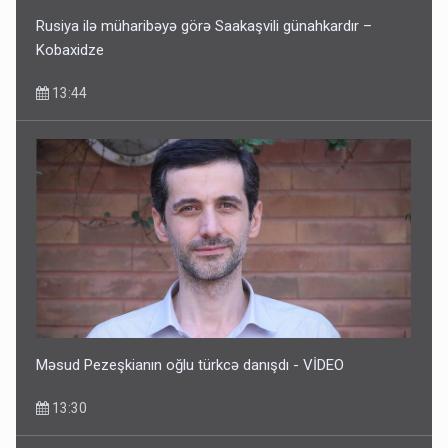
Rusiya ilə müharibəyə görə Saakaşvili günahkardır –
Kobaxidze
13:44
Məsud Pezeşkianın oğlu türkcə danışdı - VİDEO
13:30