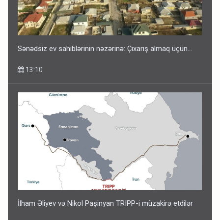
Sənədsiz ev sahiblərinin nəzərinə: Çıxarış almaq üçün...
13:10
İlham Əliyev və Nikol Paşinyan TRIPP-i müzakirə etdilər