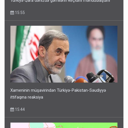
Türkiyə Qara dənizdə gəmilərin keçidini məhdudlaşdırır
15:55
Xameninin müşavirindən Türkiyə-Pakistan-Səudiyyə
ittifaqına reaksiya
15:44