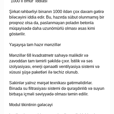
"1000 il ömür” iddiası
Şirkət rəhbərliyi binanın 1000 ildən çox davam gətirə
biləcəyini iddia edir. Bu, hazırda sübut olunmamış bir
proqnoz olsa da, paslanmayan poladın betonla
müqayisədə daha uzunömürlü olması əsas kimi
göstərilir.
Yaşayışa tam hazır mənzillər
Mənzillər 68 kvadratmetr sahəyə malikdir və
zavoddan tam təmirli şəkildə çıxır. İstilik və səs
izolyasiyası, enerji qənaətli ventilyasiya sistemi və
xüsusi şüşə paketləri ilə təchiz olunub.
Sakinlər yalnız məişət texnikası gətirməlidirlər.
Binada su filtrasiyası sistemi də quraşdırılıb və suyun
birbaşa içməli səviyyədə olması təmin edilir.
Modul tikintinin gələcəyi