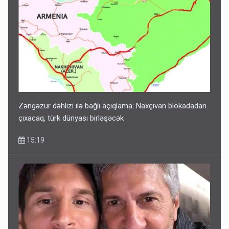
Zəngəzur dəhlizi ilə bağlı açıqlama: Naxçıvan blokadadan
çıxacaq, türk dünyası birləşəcək
15:19