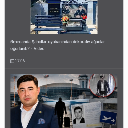
İlham Əliyev müharibədə də, sülhdə də qalib gəldi -
Hikmət Hacıyev
15:02
Əmircanda Şəhidlər xiyabanından dekorativ ağaclar
oğurlanıb? - Video
17:06
Pakistan prezidentindən Azərbaycanla bağlı açıqlama
13:58