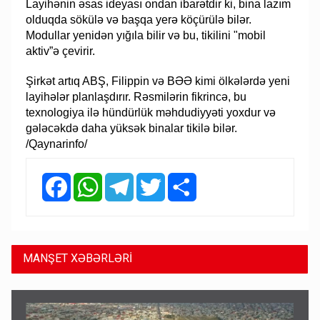
Layihənin əsas ideyası ondan ibarətdir ki, bina lazım
olduqda sökülə və başqa yerə köçürülə bilər.
Modullar yenidən yığıla bilir və bu, tikilini "mobil
aktiv”ə çevirir.
Şirkət artıq ABŞ, Filippin və BƏƏ kimi ölkələrdə yeni
layihələr planlaşdırır. Rəsmilərin fikrincə, bu
texnologiya ilə hündürlük məhdudiyyəti yoxdur və
gələcəkdə daha yüksək binalar tikilə bilər.
/Qaynarinfo/
Facebook
WhatsApp
Telegram
Twitter
Share
MANŞET XƏBƏRLƏRİ