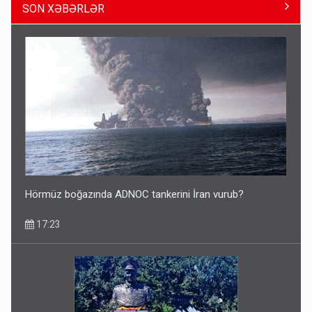
SON XƏBƏRLƏR
Paşinyan Əliyevə zəng etməsindən danışdı
16:18
Hörmüz boğazında ADNOC tankerini İran vurub?
17:23