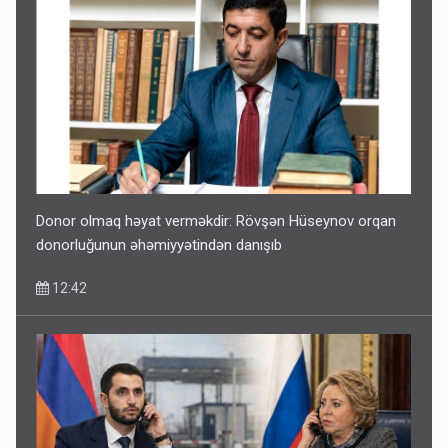
Donor olmaq həyat verməkdir: Rövşən Hüseynov orqan
donorluğunun əhəmiyyətindən danışıb
12:42