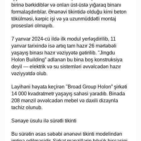
birinə bərkidiblər və onları üst-üstə yığaraq binanı
formalaşdırıblar. Ənənəvi tikintidə olduğu kimi beton
tökülməsi, kərpic işi və ya uzunmüddətli montaj
prosesləri olmayıb.
7 yanvar 2024-cü ildə ilk modul yerləşdirilib, 11
yanvar tarixində isə artıq tam hazır 26 mərtəbəli
yaşayış binası hazır vəziyyətə gətirilib. "Jingdu
Holon Building” adlanan bu bina boş konstruksiya
deyil — elektrik və su sistemləri əvvəlcədən hazır
vəziyyətdə olub.
Layihəni həyata keçirən "Broad Group Holon” şirkəti
14 000 kvadratmetr yaşayış sahəsi yaradıb. Binada
208 mənzil əvvəlcədən mebel və daxili dizaynla
təchiz olunub.
Sənaye üsulu ilə sürətli tikinti
Bu sürətin əsas səbəbi ənənəvi tikinti modelindən
imtina edilməsidir. Şirkət mənzillərin böyük hissəsini