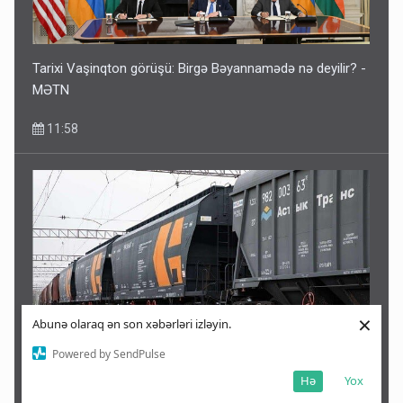
Tarixi Vaşinqton görüşü: Birgə Bəyannamədə nə deyilir? -
MƏTN
11:58
×
Abunə olaraq ən son xəbərləri izləyin.
Powered by SendPulse
Ermənistana gedən yük qatarı Biləcəridən yola düşdü
Hə
Yox