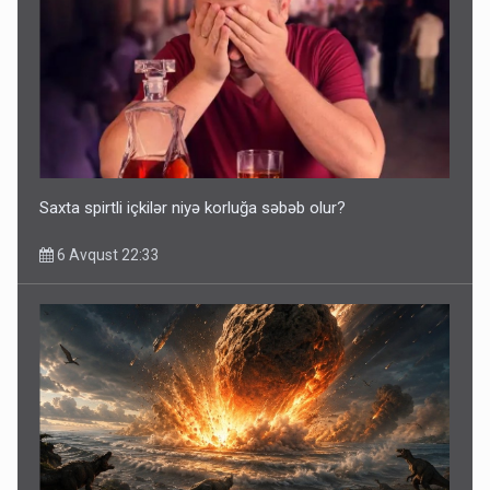
Saxta spirtli içkilər niyə korluğa səbəb olur?
6 Avqust 22:33