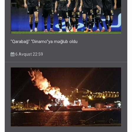
Bu ölkələrə şəxsiyyət vəsiqəsi ilə gedə biləcəksiniz -
SİYAHI
6 Avqust 10:53
"Qarabağ" "Dinamo"ya məğlub oldu
6 Avqust 22:59
Ərdoğana sui-qəsd planının iştirakçısı detalları açıqladı
5 Avqust 16:56