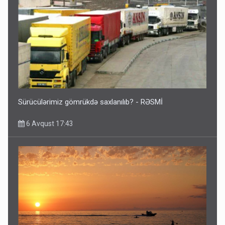
Sürücülərimiz gömrükdə saxlanılıb? - RƏSMİ
6 Avqust 17:43