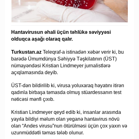
Hantavirusun əhali üçün təhlükə səviyyəsi
olduqca aşağı olaraq qalır.
Turkustan.az
Teleqraf-a istinadən xəbər verir ki, bu
barədə Ümumdünya Səhiyyə Təşkilatının (ÜST)
nümayəndəsi Kristian Lindmeyer jurnalistlərə
açıqlamasında deyib.
ÜST-dən bildirilib ki, virusa yoluxaraq həyatını itirən
qadınla birbaşa təmasda olmuş stüardessanın test
nəticəsi mənfi çıxıb.
Kristian Lindmeyer qeyd edib ki, insanlar arasında
yayıla bildiyi məlum olan yeganə hantavirus növü
olan “Andes virusu”nun ötürülməsi üçün çox yaxın və
uzunmüddətli təmas tələb olunur.