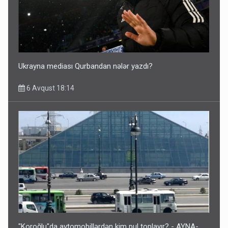
Ukrayna mediası Qurbandan nələr yazdı?
6 Avqust 18:14
"Koroğlu"da avtomobillərdən kim pul toplayır? - AYNA-