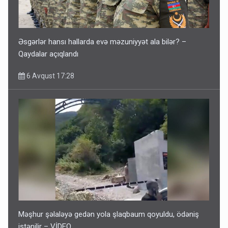
Əsgərlər hansı hallarda evə məzuniyyət ala bilər? –
Qaydalar açıqlandı
6 Avqust 17:28
Məşhur şəlaləyə gedən yola şlaqbaum qoyuldu, ödəniş
istənilir – VİDEO