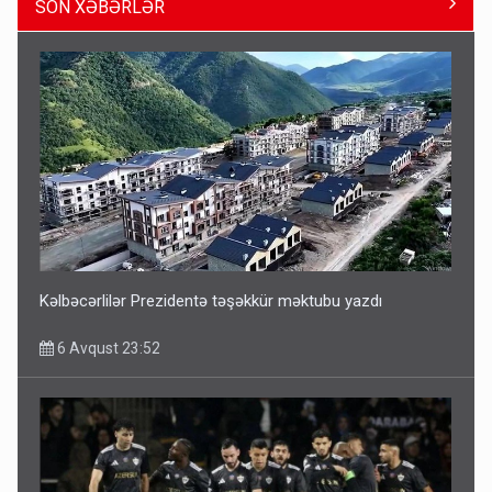
SON XƏBƏRLƏR
ŞOK! David Seliverstov ölkədən qaçdı
6 Avqust 14:14
Kəlbəcərlilər Prezidentə təşəkkür məktubu yazdı
6 Avqust 23:52