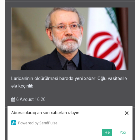
Laricaninin öldürülməsi barədə yeni xəbər: Oğlu vasitəsilə
ələ keçirilib
6 Avqust 16:20
×
Abunə olaraq ən son xəbərləri izləyin.
Powered by SendPulse
Hə
Yox