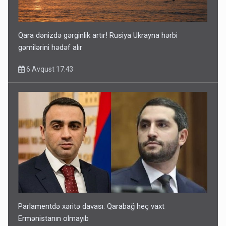
Qara dənizdə gərginlik artır! Rusiya Ukrayna hərbi
gəmilərini hədəf alır
6 Avqust 17:43
Parlamentdə xəritə davası: Qarabağ heç vaxt
Ermənistanın olmayıb