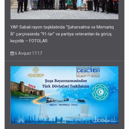
YAP Səbail rayon təşkilatında “Şəhərsalma və Memarlıq
İli” çərçivəsində “91-lər” və partiya veteranları ilə görüş
keçirilib – FOTOLAR
6 Avqust 17:17