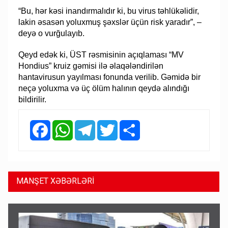
“Bu, hər kəsi inandırmalıdır ki, bu virus təhlükəlidir,
lakin əsasən yoluxmuş şəxslər üçün risk yaradır”, –
deyə o vurğulayıb.
Qeyd edək ki, ÜST rəsmisinin açıqlaması “MV
Hondius” kruiz gəmisi ilə əlaqələndirilən
hantavirusun yayılması fonunda verilib. Gəmidə bir
neçə yoluxma və üç ölüm halının qeydə alındığı
bildirilir.
Facebook
WhatsApp
Telegram
Twitter
Share
MANŞET XƏBƏRLƏRİ