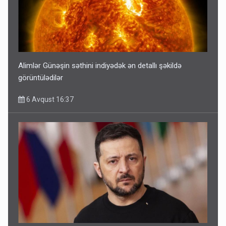
Alimlər Günəşin səthini indiyədək ən detallı şəkildə
görüntülədilər
6 Avqust 16:37