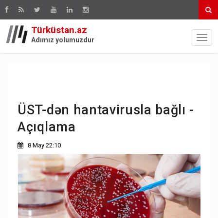
Türküstan.az
Adımız yolumuzdur
ÜST-dən hantavirusla bağlı -
Açıqlama
8 May 22:10