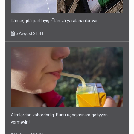
Dəməşqdə partlayış: Ölən və yaralananlar var
6 Avqust 21:41
Alimlərdən xəbərdarlıq: Bunu uşaqlarınıza qətiyyən
verməyin!