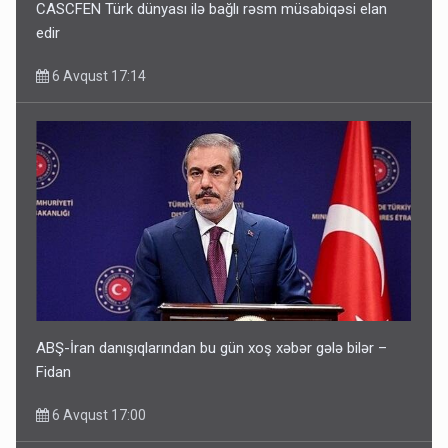
CASCFEN Türk dünyası ilə bağlı rəsm müsabiqəsi elan
edir
6 Avqust 17:14
ABŞ-İran danışıqlarından bu gün xoş xəbər gələ bilər –
Fidan
6 Avqust 17:00