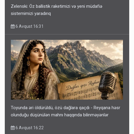
Zelenski: Öz ballistik raketimizi və yeni müdafiə
sistemimizi yaradırıq
6 Avqust 16:31
Toyunda əri öldürüldü, özü dağlara qaçdı - Reyqana həsr
olunduğu düşünülən mahnı haqqında bilinməyənlər
6 Avqust 16:22