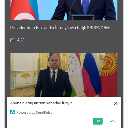
Prezidentdən Fəxrəddin İsmayılovla bağlı SƏRƏNCAM
14:23
×
Abunə olaraq ən son xəbərləri izləyin.
Powered by SendPulse
Rusiyadan Qarabağ açıqlaması: Bizimlə heç bir əlaqəsi
Hə
Yox
yoxdur