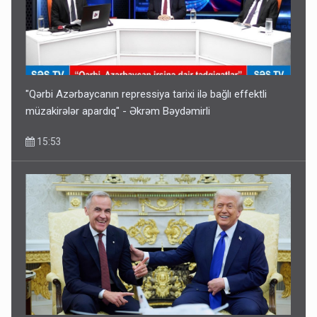
"Qərbi Azərbaycanın repressiya tarixi ilə bağlı effektli
müzakirələr apardıq" - Əkrəm Bəydəmirli
15:53