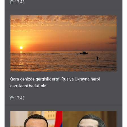
17:43
Qara dənizdə gərginlik artır! Rusiya Ukrayna hərbi
gəmilərini hədəf alır
17:43