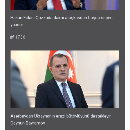
Hakan Fidan: Qəzzada daimi atəşkəsdən başqa seçim
yoxdur
17:36
Azərbaycan Ukraynanın ərazi bütövlüyünü dəstəkləyir —
Ceyhun Bayramov