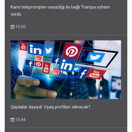
Karni teleprompter nasazlığı ilə bağlı Trampa eyham
vurdu
15:50
Qaydalar dəyişdi: Uşaq profilləri silinəcək?
15:44