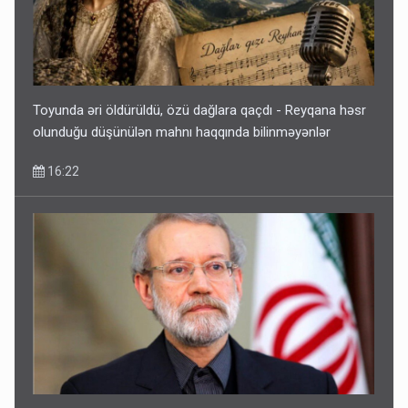
Toyunda əri öldürüldü, özü dağlara qaçdı - Reyqana həsr
olunduğu düşünülən mahnı haqqında bilinməyənlər
16:22