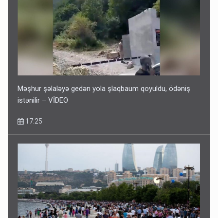
Məşhur şəlaləyə gedən yola şlaqbaum qoyuldu, ödəniş
istənilir – VİDEO
17:25