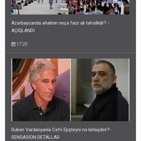
Azərbaycanda əhalinin neçə faizi ali təhsillidir? -
AÇIQLANDI
17:20
Ruben Vardanyanla Cefri Epşteyni nə birləşdirir?-
SENSASİON DETALLAR