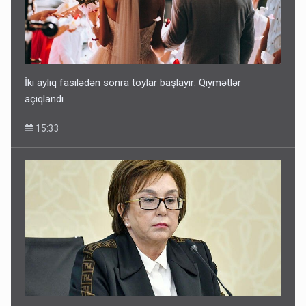
İki aylıq fasilədən sonra toylar başlayır: Qiymətlər
açıqlandı
15:33