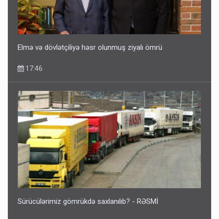
5 Avqust 16:56
Elmə və dövlətçiliyə həsr olunmuş ziyalı ömrü
17:46
Sürücülərimiz gömrükdə saxlanılıb? - RƏSMİ