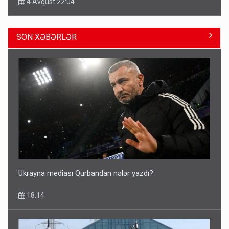
4 Avqust 22:04
SON XƏBƏRLƏR
ŞOK! David Seliverstov ölkədən qaçdı
14:14
Ukrayna mediası Qurbandan nələr yazdı?
18:14