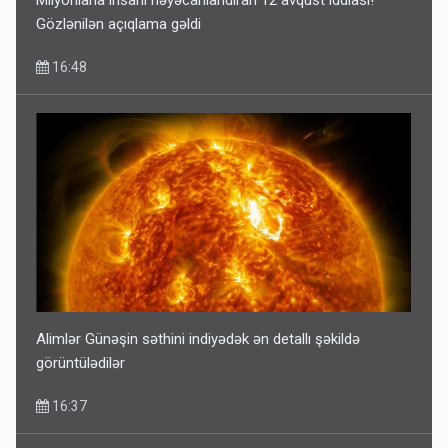
Milyonlarla insanı həyəcanlandıran 12 avqust iddiası!
Gözlənilən açıqlama gəldi
16:48
Alimlər Günəşin səthini indiyədək ən detallı şəkildə
görüntülədilər
16:37