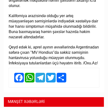
əngəlləmək məqsədilə həmin şəxslərin axtarışı icra
olunur.
Kaliforniya ərazisində olduğu yer artıq
müəyyənləşən sərnişinlərdə indiyədək xəstəliyə dair
hər hansı simptomun müşahidə olunmadığı bildirilir.
Buna baxmayaraq həmin şəxslər hazırda həkim
nəzarəti altındadırlar.
Qeyd edək ki, aprel ayının əvvəllərində Argentinadan
səfərə çıxan "MV Hondius"da səkkiz sərnişinin
hantavirusa yoluxduğu müəyyən olunmuşdu.
İnfeksiyaya tutulanlardan üçü həyatını itirib. /Oxu.Az/
Facebook
WhatsApp
Telegram
Twitter
Share
MANŞET XƏBƏRLƏRİ