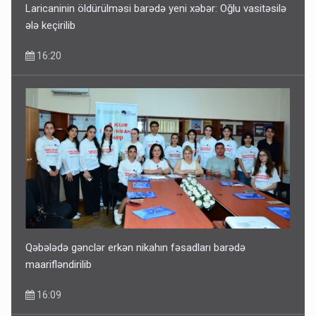
Laricaninin öldürülməsi barədə yeni xəbər: Oğlu vasitəsilə
ələ keçirilib
16:20
Qəbələdə gənclər erkən nikahın fəsadları barədə
maarifləndirilib
16:09