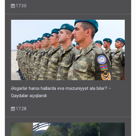
17:30
Əsgərlər hansı hallarda evə məzuniyyət ala bilər? –
Qaydalar açıqlandı
17:28