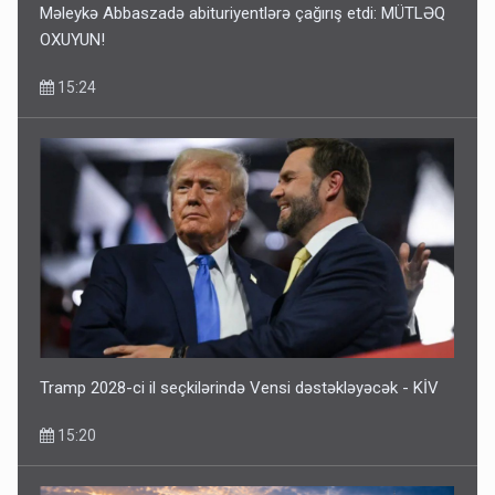
Məleykə Abbaszadə abituriyentlərə çağırış etdi: MÜTLƏQ
OXUYUN!
15:24
Tramp 2028-ci il seçkilərində Vensi dəstəkləyəcək - KİV
15:20