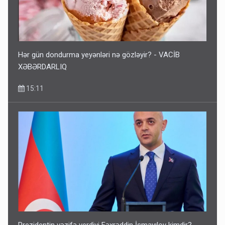
Hər gün dondurma yeyənləri nə gözləyir? - VACİB
XƏBƏRDARLIQ
15:11