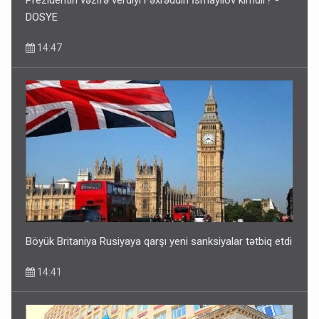
Prezidentin vəzifə verdiyi Fəxrəddin İsmayılov kimdir? -
DOSYE
14:47
Böyük Britaniya Rusiyaya qarşı yeni sanksiyalar tətbiq etdi
14:41