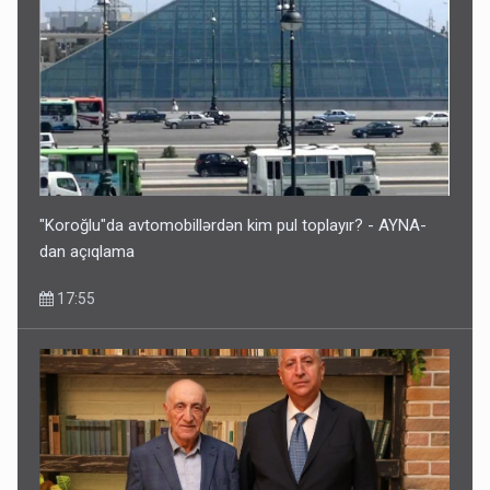
Bu ölkələrə şəxsiyyət vəsiqəsi ilə gedə biləcəksiniz -
SİYAHI
10:53
"Koroğlu"da avtomobillərdən kim pul toplayır? - AYNA-
dan açıqlama
17:55
Ərdoğana sui-qəsd planının iştirakçısı detalları açıqladı