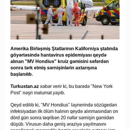
Amerika Birləşmiş Ştatlarının Kaliforniya ştatında
göyərtəsində hantavirus epidemiyası qeydə
alınan "MV Hondius" kruiz gəmisini səfərdən
sonra tərk etmiş sərnişinlərin axtarışına
başlanılıb.
Turkustan.az
xəbər verir ki, bu barədə "New York
Post" nəşri məlumat yayıb.
Qeyd edilib ki, "MV Hondius" laynerində sözügedən
infeksiyadan ilk ölüm halının qeydə alınmasından on
dörd gün sonra təqribən 20 nəfər sərnişin gəmidən
düşüb. Virusun daha geniş əraziyə yayılmasını