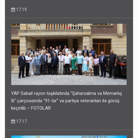
17:19
YAP Səbail rayon təşkilatında “Şəhərsalma və Memarlıq
İli” çərçivəsində “91-lər” və partiya veteranları ilə görüş
keçirilib – FOTOLAR
17:17