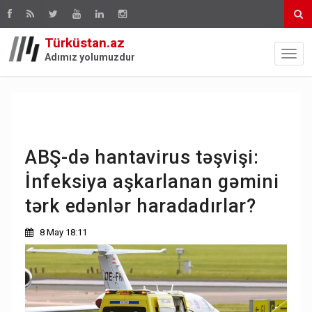
Türküstan.az
Adımız yolumuzdur
ABŞ-də hantavirus təşvişi:
İnfeksiya aşkarlanan gəmini
tərk edənlər haradadırlar?
8 May 18:11