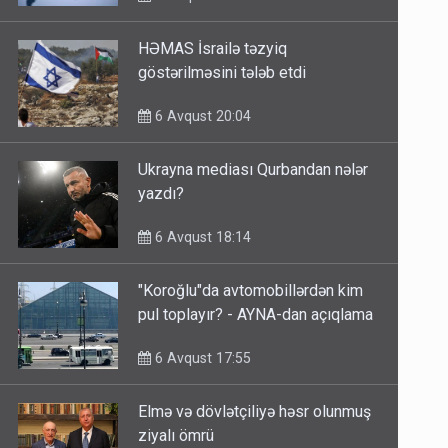
HƏMAS İsrailə təzyiq
göstərilməsini tələb etdi
6 Avqust 20:04
Ukrayna mediası Qurbandan nələr
yazdı?
6 Avqust 18:14
"Koroğlu"da avtomobillərdən kim
pul toplayır? - AYNA-dan açıqlama
6 Avqust 17:55
Elmə və dövlətçiliyə həsr olunmuş
ziyalı ömrü