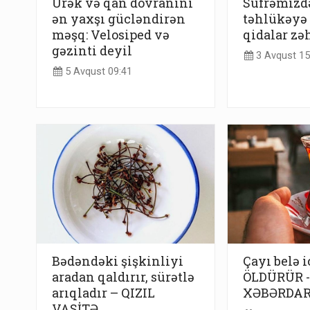
Ürək və qan dövranını
Süfrəmizdə
ən yaxşı gücləndirən
təhlükəyə 
məşq: Velosiped və
qidalar zə
gəzinti deyil
3 Avqust 15
5 Avqust 09:41
Bədəndəki şişkinliyi
Çayı belə 
aradan qaldırır, sürətlə
ÖLDÜRÜR -
arıqladır – QIZIL
XƏBƏRDAR
VASİTƏ