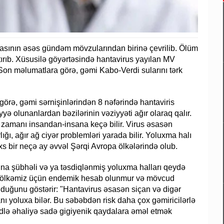
iasının əsəs gündəm mövzularından birinə çevrilib. Ölüm
tırıb. Xüsusilə göyərtəsində hantavirus yayılan MV
 Son məlumatlara görə, gəmi Kabo-Verdi sularını tərk
rə, gəmi sərnişinlərindən 8 nəfərində hantaviris
liyyə olunanlardan bəzilərinin vəziyyəti ağır olaraq qalır.
as zamanı insandan-insana keçə bilir. Virus əsasən
lığı, ağır ağ ciyər problemləri yarada bilir. Yoluxma halı
şəxs bir neçə ay əvvəl Şərqi Avropa ölkələrində olub.
ına şübhəli və ya təsdiqlənmiş yoluxma halları qeydə
irus ölkəmiz üçün endemik hesab olunmur və mövcud
olduğunu göstərir: "Hantavirus əsasən siçan və digər
anı yoluxa bilər. Bu səbəbdən risk daha çox gəmiricilərlə
ədlə əhaliyə sadə gigiyenik qaydalara əməl etmək