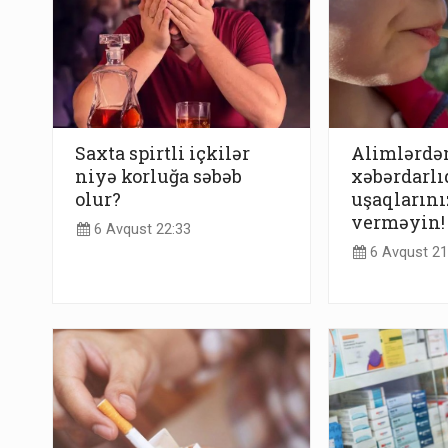
Saxta spirtli içkilər
Alimlərdə
niyə korluğa səbəb
xəbərdarlı
olur?
uşaqlarını
verməyin!
6 Avqust 22:33
6 Avqust 21