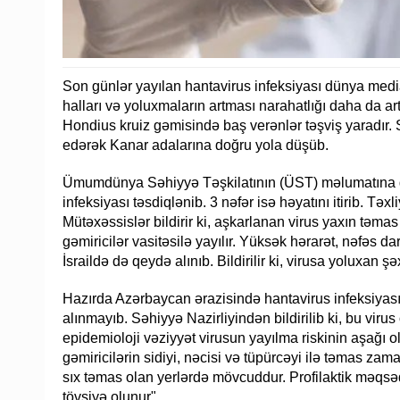
Son günlər yayılan hantavirus infeksiyası dünya med
halları və yoluxmaların artması narahatlığı daha da ar
Hondius kruiz gəmisində baş verənlər təşviş yaradır.
edərək Kanar adalarına doğru yola düşüb.
Ümumdünya Səhiyyə Təşkilatının (ÜST) məlumatına gö
infeksiyası təsdiqlənib. 3 nəfər isə həyatını itirib. Təx
Mütəxəssislər bildirir ki, aşkarlanan virus yaxın təm
gəmiricilər vasitəsilə yayılır. Yüksək hərarət, nəfəs dar
İsraildə də qeydə alınıb. Bildirilir ki, virusa yoluxan 
Hazırda Azərbaycan ərazisində hantavirus infeksiyas
alınmayıb. Səhiyyə Nazirliyindən bildirilib ki, bu v
epidemioloji vəziyyət virusun yayılma riskinin aşağı 
gəmiricilərin sidiyi, nəcisi və tüpürcəyi ilə təmas zam
sıx təmas olan yerlərdə mövcuddur. Profilaktik məqs
tövsiyə olunur".