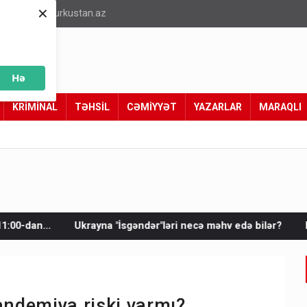
×
info@turkustan.az
Hə
KRİMİNAL
TƏHSİL
CƏMİYYƏT
YAZARLAR
MARAQLI
yna "İsgəndər"ləri necə məhv edə bilər?
Rusların bu kompleks
andemiya riski varmı?