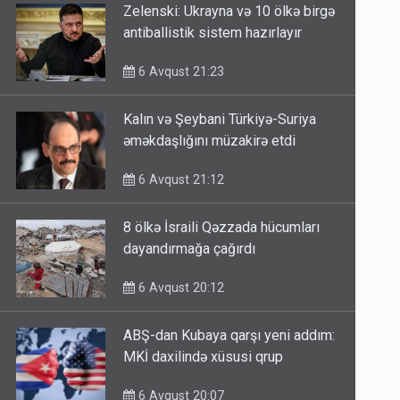
Zelenski: Ukrayna və 10 ölkə birgə
antiballistik sistem hazırlayır
6 Avqust 21:23
Kalın və Şeybani Türkiyə-Suriya
əməkdaşlığını müzakirə etdi
6 Avqust 21:12
8 ölkə İsraili Qəzzada hücumları
dayandırmağa çağırdı
6 Avqust 20:12
ABŞ-dan Kubaya qarşı yeni addım:
MKİ daxilində xüsusi qrup
6 Avqust 20:07