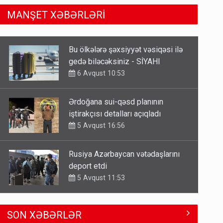
MANŞET XƏBƏRLƏRİ
Ərdoğana sui-qəsd planının
iştirakçısı detalları açıqladı
5 Avqust 16:56
Rusiya Azərbaycan vətədaşlarını
deport etdi
5 Avqust 11:53
Rusiya azərbaycanlı diasporun
obyektini məhv etdi - FOTOLAR
5 Avqust 10:58
Əhaliyə hava ilə bağlı VACİB
SON XƏBƏRLƏR
XƏBƏRDARLIQ - Saat 11:00-dan…