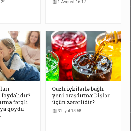
:29
1 Avqust 16:17
ları
Qazlı içkilərlə bağlı
 faydalıdır?
yeni araşdırma: Dişlər
ırma fərqli
üçün zərərlidir?
aya qoydu
31 İyul 18:58
7