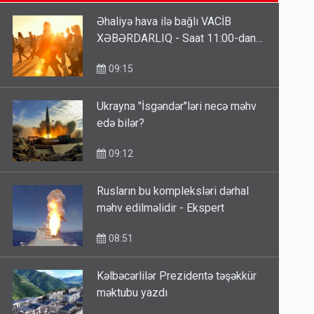
09:15
Əhaliyə hava ilə bağlı VACİB
XƏBƏRDARLIQ - Saat 11:00-dan…
ŞOK! David Seliverstov ölkədən
qaçdı
09:15
6 Avqust 14:14
Ukrayna "İsgəndər"ləri necə məhv
edə bilər?
Bu ölkələrə şəxsiyyət vəsiqəsi ilə
gedə biləcəksiniz - SİYAHI
09:12
6 Avqust 10:53
Rusların bu kompleksləri dərhal
məhv edilməlidir - Ekspert
08:51
Kəlbəcərlilər Prezidentə təşəkkür
məktubu yazdı