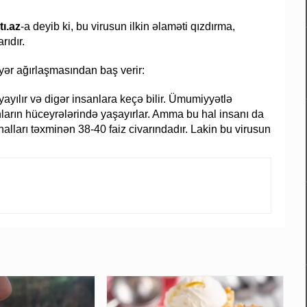
ı.az
-a deyib ki, bu virusun ilkin əlaməti qızdırma,
rıdır.
iyər ağırlaşmasından baş verir:
ayılır və digər insanlara keçə bilir. Ümumiyyətlə
onların hüceyrələrində yaşayırlar. Amma bu hal insanı da
alları təxminən 38-40 faiz civarındadır. Lakin bu virusun