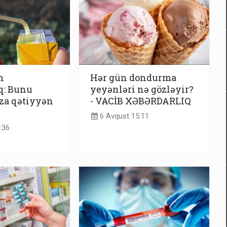
n
Hər gün dondurma
q: Bunu
yeyənləri nə gözləyir?
za qətiyyən
- VACİB XƏBƏRDARLIQ
6 Avqust 15:11
:36