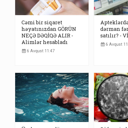
Cəmi bir siqaret
Apteklərdə
həyatınızdan GÖRÜN
dərman fə
NEÇƏ DƏQİQƏ ALIR -
satılır? - 
Alimlər hesabladı
6 Avqust 11
6 Avqust 11:47