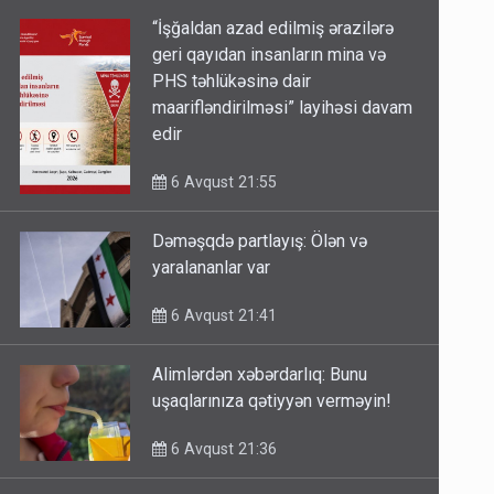
“İşğaldan azad edilmiş ərazilərə
geri qayıdan insanların mina və
PHS təhlükəsinə dair
maarifləndirilməsi” layihəsi davam
edir
6 Avqust 21:55
Dəməşqdə partlayış: Ölən və
yaralananlar var
6 Avqust 21:41
Alimlərdən xəbərdarlıq: Bunu
uşaqlarınıza qətiyyən verməyin!
6 Avqust 21:36