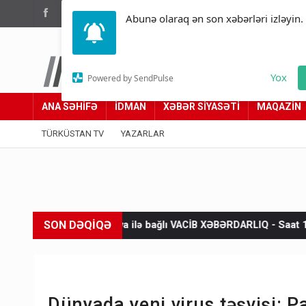
(012) 449 94 05
Abunə olaraq ən son xəbərləri izləyin.
Türküstan.az
Yox
Powered by SendPulse
Adımız yolumuzdur
ANA SƏHİFƏ
İDMAN
XƏBƏR SİYASƏTİ
MAQAZİN
TÜRKÜSTAN TV
YAZARLAR
SON DƏQİQƏ
yə hava ilə bağlı VACİB XƏBƏRDARLIQ - Saat 11:00-dan…
Ukra
Dünyada yeni virus təşvişi: P