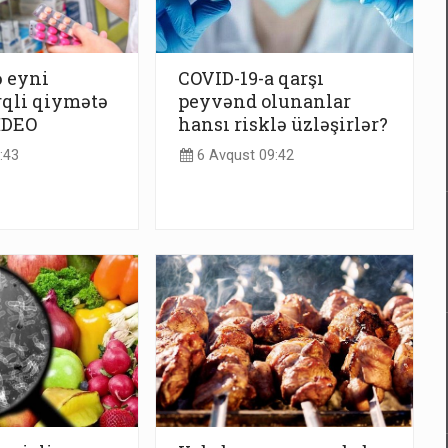
 eyni
COVID-19-a qarşı
rqli qiymətə
peyvənd olunanlar
VİDEO
hansı risklə üzləşirlər?
:43
6 Avqust 09:42