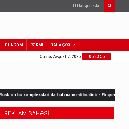
Haqqımızda
GÜNDƏM
RƏSMİ
DAHA ÇOX
Cümə, Avqust 7, 2026
05:23:56
ləri dərhal məhv edilməlidir - Ekspert
Kəlbəcərlilər Prezid
REKLAM SAHƏSİ