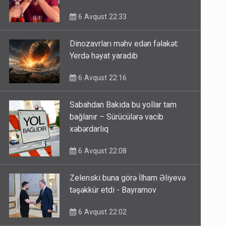
6 Avqust 22:33
Dinozavrları məhv edən fəlakət:
Yerdə həyat yaradıb
6 Avqust 22:16
Sabahdan Bakıda bu yollar tam
bağlanır – Sürücülərə vacib
xəbərdarlıq
6 Avqust 22:08
Zelenski buna görə İlham Əliyevə
təşəkkür etdi - Bayramov
6 Avqust 22:02