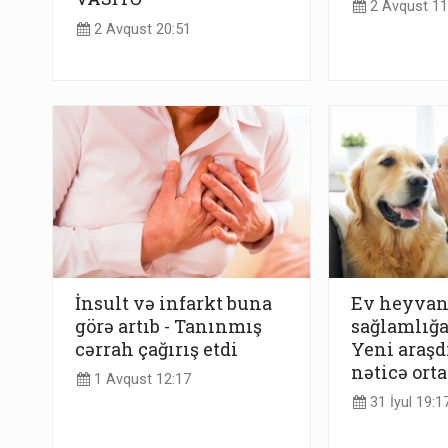
2 Avqust 11
2 Avqust 20:51
İnsult və infarkt buna
Ev heyvan
görə artıb - Tanınmış
sağlamlığa
cərrah çağırış etdi
Yeni araşd
nəticə ort
1 Avqust 12:17
31 İyul 19:1