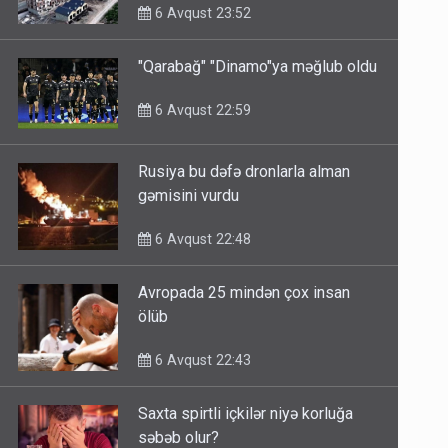
6 Avqust 23:52
"Qarabağ" "Dinamo"ya məğlub oldu
6 Avqust 22:59
Rusiya bu dəfə dronlarla alman
gəmisini vurdu
6 Avqust 22:48
Avropada 25 mindən çox insan
ölüb
6 Avqust 22:43
Saxta spirtli içkilər niyə korluğa
səbəb olur?