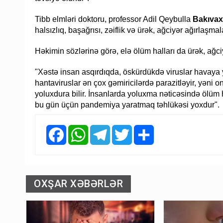
Tibb elmləri doktoru, professor Adil Qeybulla
Bakıvaxt
halsızlıq, başağrısı, zəiflik və ürək, ağciyər ağırlaşmala
Həkimin sözlərinə görə, elə ölüm halları da ürək, ağc
"Xəstə insan asqırdıqda, öskürdükdə viruslar havaya y
hantaviruslar ən çox gəmiricilərdə parazitləyir, yəni 
yoluxdura bilir. İnsanlarda yoluxma nəticəsində ölüm h
bu gün üçün pandemiya yaratmaq təhlükəsi yoxdur".
Facebook
WhatsApp
Telegram
Twitter
Share
OXŞAR XƏBƏRLƏR