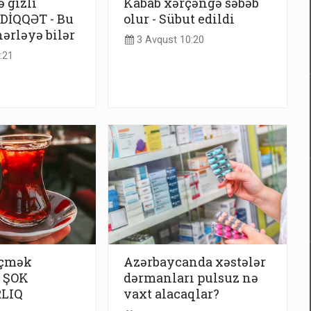
 gizli
Kabab xərçəngə səbəb
DİQQƏT - Bu
olur - Sübut edildi
hərləyə bilər
3 Avqust 10:20
:21
içmək
Azərbaycanda xəstələr
 ŞOK
dərmanları pulsuz nə
LIQ
vaxt alacaqlar?