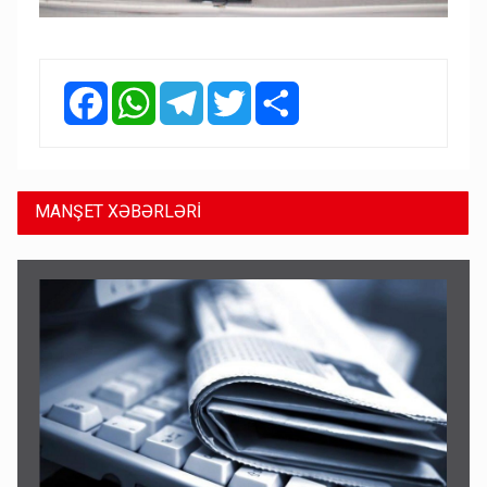
Facebook
WhatsApp
Telegram
Twitter
Share
MANŞET XƏBƏRLƏRİ