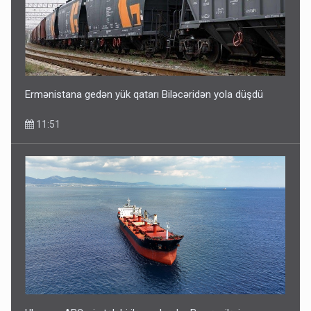
Azad edilən ərazilərdə ən çox bu rayonlara turist gedir –
Siyahı
11:29
Ermənistana gedən yük qatarı Biləcəridən yola düşdü
11:51
Gedişi var, dönüşü yox: Bakı-Tbilisi-Bakı qatarına bilet
satışından böyük narazılıq
7 Avqust 23:17