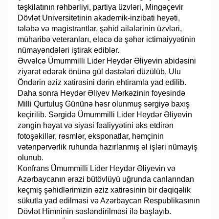
təşkilatının rəhbərliyi, partiya üzvləri, Mingəçevir
Dövlət Universitetinin akademik-inzibati heyəti,
tələbə və magistrantlar, şəhid ailələrinin üzvləri,
müharibə veteranları, eləcə də şəhər ictimaiyyətinin
nümayəndələri iştirak ediblər.
Əvvəlcə Ümummilli Lider Heydər Əliyevin abidəsini
ziyarət edərək önünə gül dəstələri düzülüb, Ulu
Öndərin əziz xatirəsini dərin ehtiramla yad edilib.
Daha sonra Heydər Əliyev Mərkəzinin foyesində
Milli Qurtuluş Gününə həsr olunmuş sərgiyə baxış
keçirilib. Sərgidə Ümummilli Lider Heydər Əliyevin
zəngin həyat və siyasi fəaliyyətini əks etdirən
fotoşəkillər, rəsmlər, eksponatlar, həmçinin
vətənpərvərlik ruhunda hazırlanmış əl işləri nümayiş
olunub.
Konfrans Ümummilli Lider Heydər Əliyevin və
Azərbaycanın ərazi bütövlüyü uğrunda canlarından
keçmiş şəhidlərimizin əziz xatirəsinin bir dəqiqəlik
sükutla yad edilməsi və Azərbaycan Respublikasının
Dövlət Himninin səsləndirilməsi ilə başlayıb.