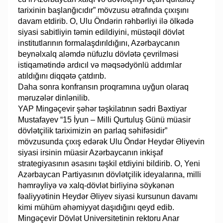
tarixinin başlanğıcıdır” mövzusu ətrafında çıxışını
davam etdirib. O, Ulu Öndərin rəhbərliyi ilə ölkədə
siyasi sabitliyin təmin edildiyini, müstəqil dövlət
institutlarının formalaşdırıldığını, Azərbaycanın
beynəlxalq aləmdə nüfuzlu dövlətə çevrilməsi
istiqamətində ardıcıl və məqsədyönlü addımlar
atıldığını diqqətə çatdırıb.
Daha sonra konfransın proqramına uyğun olaraq
məruzələr dinlənilib.
YAP Mingəçevir şəhər təşkilatının sədri Bəxtiyar
Mustafayev “15 İyun – Milli Qurtuluş Günü müasir
dövlətçilik tariximizin ən parlaq səhifəsidir”
mövzusunda çıxış edərək Ulu Öndər Heydər Əliyevin
siyasi irsinin müasir Azərbaycanın inkişaf
strategiyasının əsasını təşkil etdiyini bildirib. O, Yeni
Azərbaycan Partiyasının dövlətçilik ideyalarına, milli
həmrəyliyə və xalq-dövlət birliyinə söykənən
fəaliyyətinin Heydər Əliyev siyasi kursunun davamı
kimi mühüm əhəmiyyət daşıdığını qeyd edib.
Mingəçevir Dövlət Universitetinin rektoru Anar