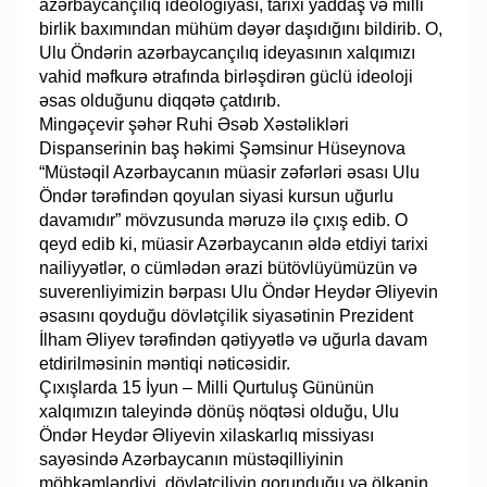
azərbaycançılıq ideologiyası, tarixi yaddaş və milli
birlik baxımından mühüm dəyər daşıdığını bildirib. O,
Ulu Öndərin azərbaycançılıq ideyasının xalqımızı
vahid məfkurə ətrafında birləşdirən güclü ideoloji
əsas olduğunu diqqətə çatdırıb.
Mingəçevir şəhər Ruhi Əsəb Xəstəlikləri
Dispanserinin baş həkimi Şəmsinur Hüseynova
“Müstəqil Azərbaycanın müasir zəfərləri əsası Ulu
Öndər tərəfindən qoyulan siyasi kursun uğurlu
davamıdır” mövzusunda məruzə ilə çıxış edib. O
qeyd edib ki, müasir Azərbaycanın əldə etdiyi tarixi
nailiyyətlər, o cümlədən ərazi bütövlüyümüzün və
suverenliyimizin bərpası Ulu Öndər Heydər Əliyevin
əsasını qoyduğu dövlətçilik siyasətinin Prezident
İlham Əliyev tərəfindən qətiyyətlə və uğurla davam
etdirilməsinin məntiqi nəticəsidir.
Çıxışlarda 15 İyun – Milli Qurtuluş Gününün
xalqımızın taleyində dönüş nöqtəsi olduğu, Ulu
Öndər Heydər Əliyevin xilaskarlıq missiyası
sayəsində Azərbaycanın müstəqilliyinin
möhkəmləndiyi, dövlətçiliyin qorunduğu və ölkənin