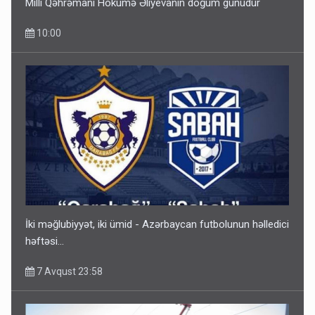
Milli Qəhrəmanı Hökumə Əliyevanın doğum günüdür
10:00
İki məğlubiyyət, iki ümid - Azərbaycan futbolunun həlledici
həftəsi...
7 Avqust 23:58