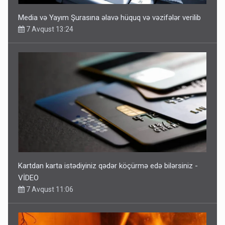
Media və Yayım Şurasına əlavə hüquq və vəzifələr verilib
7 Avqust 13:24
Kartdan karta istədiyiniz qədər köçürmə edə bilərsiniz -
VİDEO
7 Avqust 11:06