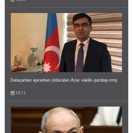
Dalaşanları ayırarkən öldürülən Azər vəkilin qardaşı imiş
10:11