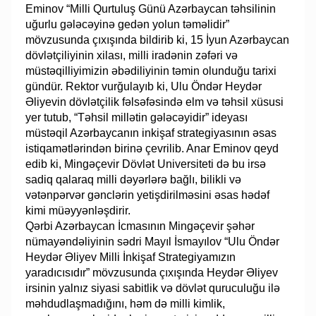
Eminov “Milli Qurtuluş Günü Azərbaycan təhsilinin
uğurlu gələcəyinə gedən yolun təməlidir”
mövzusunda çıxışında bildirib ki, 15 İyun Azərbaycan
dövlətçiliyinin xilası, milli iradənin zəfəri və
müstəqilliyimizin əbədiliyinin təmin olunduğu tarixi
gündür. Rektor vurğulayıb ki, Ulu Öndər Heydər
Əliyevin dövlətçilik fəlsəfəsində elm və təhsil xüsusi
yer tutub, “Təhsil millətin gələcəyidir” ideyası
müstəqil Azərbaycanın inkişaf strategiyasının əsas
istiqamətlərindən birinə çevrilib. Anar Eminov qeyd
edib ki, Mingəçevir Dövlət Universiteti də bu irsə
sadiq qalaraq milli dəyərlərə bağlı, bilikli və
vətənpərvər gənclərin yetişdirilməsini əsas hədəf
kimi müəyyənləşdirir.
Qərbi Azərbaycan İcmasının Mingəçevir şəhər
nümayəndəliyinin sədri Mayıl İsmayılov “Ulu Öndər
Heydər Əliyev Milli İnkişaf Strategiyamızın
yaradıcısıdır” mövzusunda çıxışında Heydər Əliyev
irsinin yalnız siyasi sabitlik və dövlət quruculuğu ilə
məhdudlaşmadığını, həm də milli kimlik,