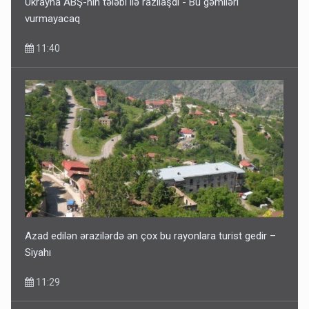
Ukrayna ABŞ-nin tələbi ilə razılaşdı - Bu gəmiləri
vurmayacaq
11:40
Geri çağırılan səfir Abel Məhərrəmovun oğludur - DOSYE
7 Avqust 14:07
Azad edilən ərazilərdə ən çox bu rayonlara turist gedir –
Siyahı
11:29