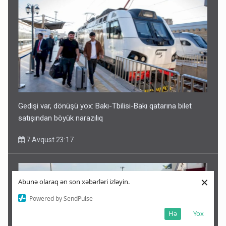
Gedişi var, dönüşü yox: Bakı-Tbilisi-Bakı qatarına bilet
satışından böyük narazılıq
7 Avqust 23:17
×
Abunə olaraq ən son xəbərləri izləyin.
Powered by SendPulse
Hə
Yox