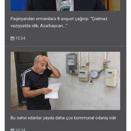
Paşinyandan ermənilərə 8 avqust çağırışı: “Çıxılmaz
vəziyyətdə idik, Azərbaycan….”
10:34
Bu səhvi edənlər yayda daha çox kommunal ödəniş edir
10:24