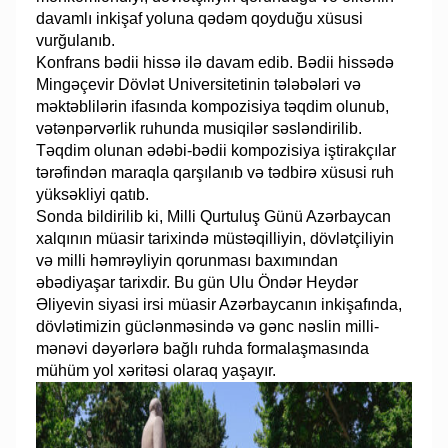
davamlı inkişaf yoluna qədəm qoyduğu xüsusi
vurğulanıb.
Konfrans bədii hissə ilə davam edib. Bədii hissədə
Mingəçevir Dövlət Universitetinin tələbələri və
məktəblilərin ifasında kompozisiya təqdim olunub,
vətənpərvərlik ruhunda musiqilər səsləndirilib.
Təqdim olunan ədəbi-bədii kompozisiya iştirakçılar
tərəfindən maraqla qarşılanıb və tədbirə xüsusi ruh
yüksəkliyi qatıb.
Sonda bildirilib ki, Milli Qurtuluş Günü Azərbaycan
xalqının müasir tarixində müstəqilliyin, dövlətçiliyin
və milli həmrəyliyin qorunması baxımından
əbədiyaşar tarixdir. Bu gün Ulu Öndər Heydər
Əliyevin siyasi irsi müasir Azərbaycanın inkişafında,
dövlətimizin güclənməsində və gənc nəslin milli-
mənəvi dəyərlərə bağlı ruhda formalaşmasında
mühüm yol xəritəsi olaraq yaşayır.