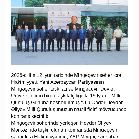
2026-cı ilin 12 iyun tarixində Mingəçevir şəhər İcra
Hakimiyyəti, Yeni Azərbaycan Partiyasının
Mingəçevir şəhər təşkilatı və Mingəçevir Dövlət
Universitetinin birgə təşkilatçılığı ilə 15 İyun – Milli
Qurtuluş Gününə həsr olunmuş “Ulu Öndər Heydər
Əliyev Milli Qurtuluşumuzun müəllifidir” mövzusunda
konfrans keçirilib.
Mingəçevir şəhərində yerləşən Heydər Əliyev
Mərkəzində təşkil olunan konfransda Mingəçevir
şəhər İcra Hakimiyyətinin, YAP Mingəçevir şəhər