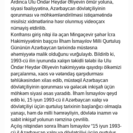
Ardınca Ulu Öndər Heydər Əliyevin ömür yoluna,
siyasi fəaliyyətinə, Azərbaycan dövlətçiliyinin
qorunması və möhkəmləndirilməsi istiqamətində
misilsiz xidmətlərinə həsr olunmuş videoçarx
nümayiş etdirilib.
Konfransı giriş nitqi ilə açan Mingəçevir şəhər İcra
Hakimiyyətinin başçısı İlham İsmayılov Milli Qurtuluş
Gününün Azərbaycan tarixində müstəsna
əhəmiyyətə malik olduğunu vurğulayıb. Bildirib ki,
1993-cü ilin iyununda xalqın təkidli tələbi ilə Ulu
Öndər Heydər Əliyevin hakimiyyətə qayıdışı ölkəmizi
parçalanma, xaos və vətəndaş qarşıdurması
təhlükəsindən xilas edib, müstəqil Azərbaycan
dövlətçiliyinin qorunması və gələcək inkişafı üçün
möhkəm siyasi əsas yaradıb. İlham İsmayılov qeyd
edib ki, 15 iyun 1993-cü il Azərbaycan xalqı və
dövlətçiliyi üçün qurtuluş tarixinin başlanğıcı olmaqla
yanaşı, həm də milli həmrəyliyin, dövlətə inamın və
sabit inkişaf yolunun rəmzinə çevrilib.
Açılış nitqindən sonra İlham İsmayılov “15 iyun 1993-
cü il Azərbaycan xalqı və dövlətçiliyi üçün qurtuluş