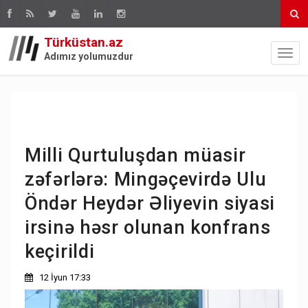
Türküstan.az
Adımız yolumuzdur
Milli Qurtuluşdan müasir
zəfərlərə: Mingəçevirdə Ulu
Öndər Heydər Əliyevin siyasi
irsinə həsr olunan konfrans
keçirildi
12 İyun 17:33