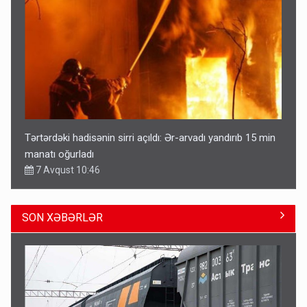
Tərtərdəki hadisənin sirri açıldı: Ər-arvadı yandırıb 15 min
manatı oğurladı
7 Avqust 10:46
SON XƏBƏRLƏR