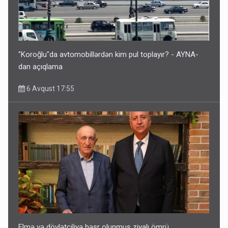
"Koroğlu"da avtomobillərdən kim pul toplayır? - AYNA-
dan açıqlama
6 Avqust 17:55
Elmə və dövlətçiliyə həsr olunmuş ziyalı ömrü