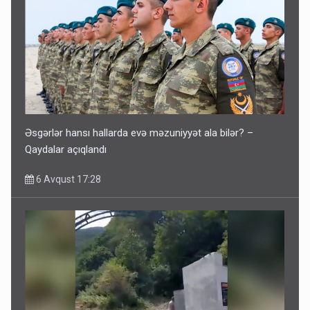
Əsgərlər hansı hallarda evə məzuniyyət ala bilər? –
Qaydalar açıqlandı
6 Avqust 17:28