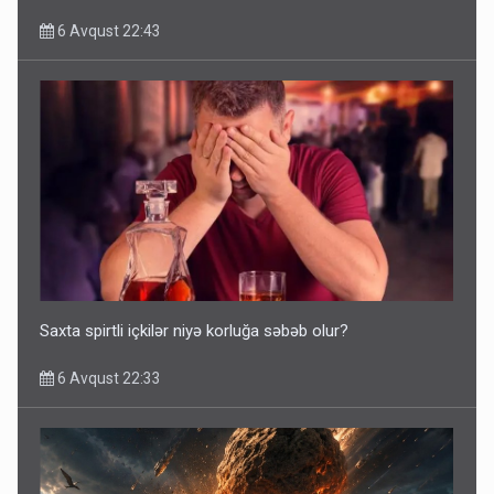
6 Avqust 22:43
Saxta spirtli içkilər niyə korluğa səbəb olur?
6 Avqust 22:33