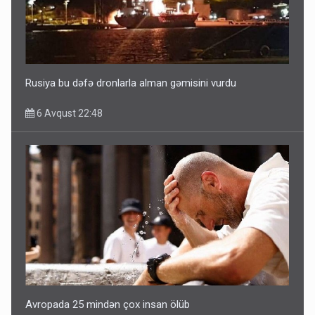
Ərdoğana sui-qəsd planının iştirakçısı detalları açıqladı
5 Avqust 16:56
Rusiya bu dəfə dronlarla alman gəmisini vurdu
6 Avqust 22:48
Avropada 25 mindən çox insan ölüb