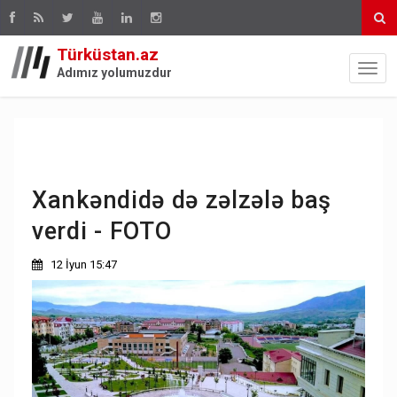
Türküstan.az
Adımız yolumuzdur
Xankəndidə də zəlzələ baş
verdi - FOTO
12 İyun 15:47