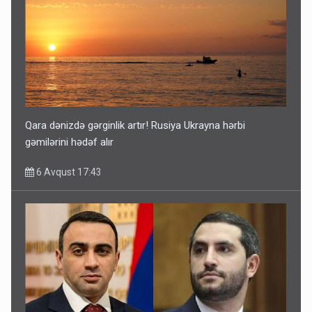
Qara dənizdə gərginlik artır! Rusiya Ukrayna hərbi
gəmilərini hədəf alır
6 Avqust 17:43