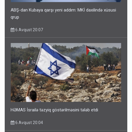
ABŞ-dan Kubaya qarşı yeni addım: MKİ daxilində xüsusi
qrup
6 Avqust 20:07
HƏMAS İsrailə təzyiq göstərilməsini tələb etdi
6 Avqust 20:04