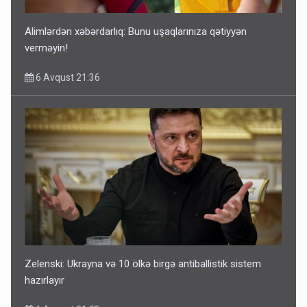
Alimlərdən xəbərdarlıq: Bunu uşaqlarınıza qətiyyən
verməyin!
6 Avqust 21:36
Zelenski: Ukrayna və 10 ölkə birgə antiballistik sistem
hazırlayır