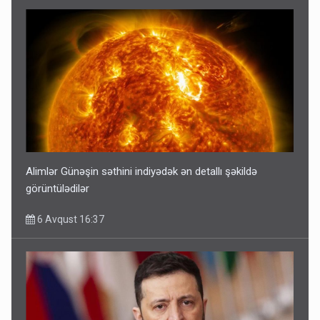
Alimlər Günəşin səthini indiyədək ən detallı şəkildə
görüntülədilər
6 Avqust 16:37