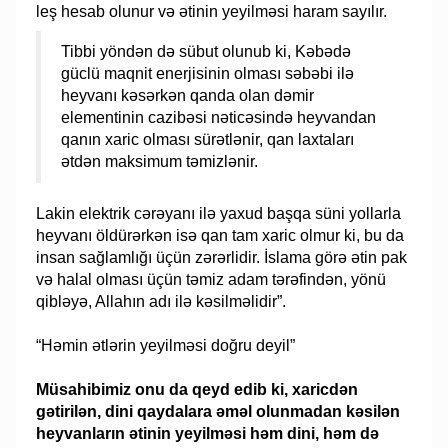
leş hesab olunur və ətinin yeyilməsi haram sayılır.
Tibbi yöndən də sübut olunub ki, Kəbədə
güclü maqnit enerjisinin olması səbəbi ilə
heyvanı kəsərkən qanda olan dəmir
elementinin cazibəsi nəticəsində heyvandan
qanın xaric olması sürətlənir, qan laxtaları
ətdən maksimum təmizlənir.
Lakin elektrik cərəyanı ilə yaxud başqa süni yollarla
heyvanı öldürərkən isə qan tam xaric olmur ki, bu da
insan sağlamlığı üçün zərərlidir. İslama görə ətin pak
və halal olması üçün təmiz adam tərəfindən, yönü
qibləyə, Allahın adı ilə kəsilməlidir”.
“Həmin ətlərin yeyilməsi doğru deyil”
Müsahibimiz onu da qeyd edib ki, xaricdən
gətirilən, dini qaydalara əməl olunmadan kəsilən
heyvanların ətinin yeyilməsi həm dini, həm də