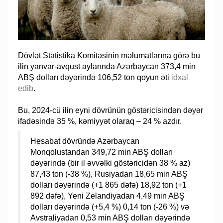
Dövlət Statistika Komitəsinin məlumatlarına görə bu
ilin yanvar-avqust aylarında Azərbaycan 373,4 min
ABŞ dolları dəyərində 106,52 ton qoyun əti
idxal
edib
.
Bu, 2024-cü ilin eyni dövrünün göstəricisindən dəyər
ifadəsində 35 %, kəmiyyət olaraq – 24 % azdır.
Hesabat dövründə Azərbaycan
Monqolustandan 349,72 min ABŞ dolları
dəyərində (bir il əvvəlki göstəricidən 38 % az)
87,43 ton (-38 %), Rusiyadan 18,65 min ABŞ
dolları dəyərində (+1 865 dəfə) 18,92 ton (+1
892 dəfə), Yeni Zelandiyadan 4,49 min ABŞ
dolları dəyərində (+5,4 %) 0,14 ton (-26 %) və
Avstraliyadan 0,53 min ABŞ dolları dəyərində