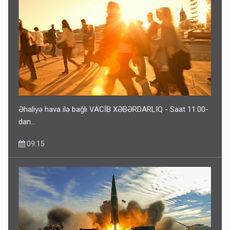
Bu ölkələrə şəxsiyyət vəsiqəsi ilə gedə biləcəksiniz -
SİYAHI
6 Avqust 10:53
Əhaliyə hava ilə bağlı VACİB XƏBƏRDARLIQ - Saat 11:00-
dan…
09:15