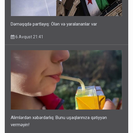
Dəməşqdə partlayış: Ölən və yaralananlar var
6 Avqust 21:41
Alimlərdən xəbərdarlıq: Bunu uşaqlarınıza qətiyyən
verməyin!