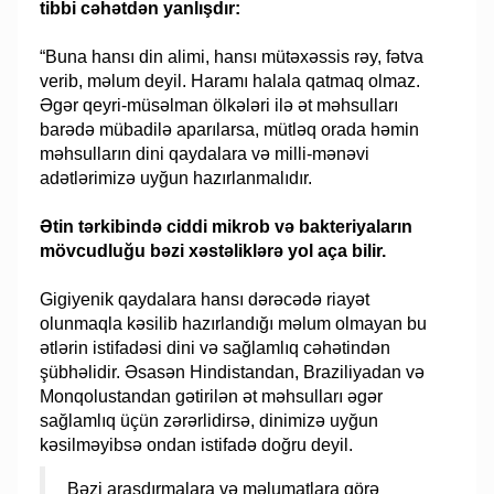
tibbi cəhətdən yanlışdır:
“Buna hansı din alimi, hansı mütəxəssis rəy, fətva
verib, məlum deyil. Haramı halala qatmaq olmaz.
Əgər qeyri-müsəlman ölkələri ilə ət məhsulları
barədə mübadilə aparılarsa, mütləq orada həmin
məhsulların dini qaydalara və milli-mənəvi
adətlərimizə uyğun hazırlanmalıdır.
Ətin tərkibində ciddi mikrob və bakteriyaların
mövcudluğu bəzi xəstəliklərə yol aça bilir.
Gigiyenik qaydalara hansı dərəcədə riayət
olunmaqla kəsilib hazırlandığı məlum olmayan bu
ətlərin istifadəsi dini və sağlamlıq cəhətindən
şübhəlidir. Əsasən Hindistandan, Braziliyadan və
Monqolustandan gətirilən ət məhsulları əgər
sağlamlıq üçün zərərlidirsə, dinimizə uyğun
kəsilməyibsə ondan istifadə doğru deyil.
Bəzi araşdırmalara və məlumatlara görə