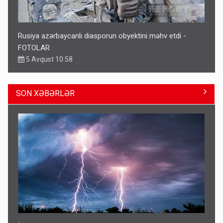
Rusiya azərbaycanlı diasporun obyektini məhv etdi -
FOTOLAR
5 Avqust 10:58
SON XƏBƏRLƏR
Əhaliyə hava ilə bağlı VACİB XƏBƏRDARLIQ - Saat 11:00-
dan…
09:15