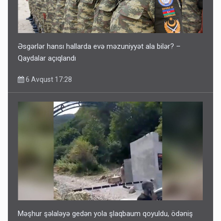
Əsgərlər hansı hallarda evə məzuniyyət ala bilər? –
Qaydalar açıqlandı
6 Avqust 17:28
Məşhur şəlaləyə gedən yola şlaqbaum qoyuldu, ödəniş