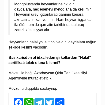
Monqolustanda heyvanlar nəinki dini
qaydalara, heç ənənəvi metodlarla da kəsilmir.
Heyvanın ürəyi çıxarılaraq qanının kənara
axmasına imkan verilmir. Həm heyvan işgəncə
ilə ölür həm də qan ətin tərkibində qalaraq
zərərli xüsusiyyət alır.
Heyvanların halal yolla, tibbi və dini qaydalara uyğun
şəkildə kəsimi vacibdir”.
Bəs xaricdən ət idxal edən şirkətlərdən “Halal”
sertifikatı tələb oluna bilərmi?
Mövzu ilə bağlı Azərbaycan Qida Təhlükəsizliyi
Agentliyinə müraciət etdik.
Mövzunu diqqətdə saxlayırıq.
Facebook
WhatsApp
Telegram
Twitter
Share