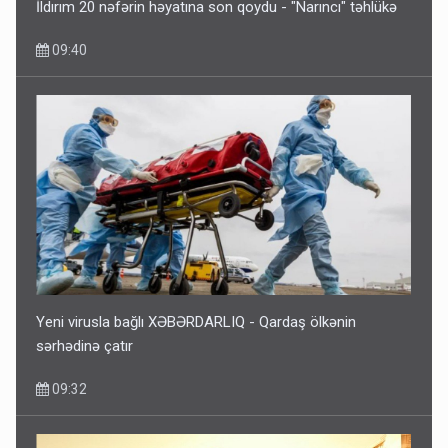
İldırım 20 nəfərin həyatına son qoydu - "Narıncı" təhlükə
09:40
ŞOK! David Seliverstov ölkədən qaçdı
6 Avqust 14:14
Yeni virusla bağlı XƏBƏRDARLIQ - Qardaş ölkənin
sərhədinə çatır
09:32