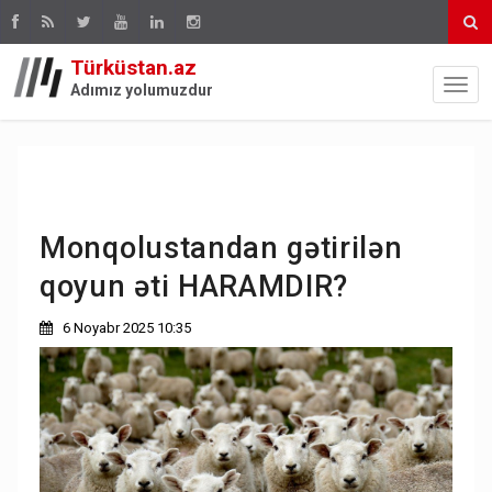
Türküstan.az
Adımız yolumuzdur
Monqolustandan gətirilən
qoyun əti HARAMDIR?
6 Noyabr 2025 10:35