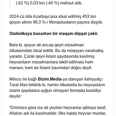
(-62 %) 0,03 ton (-40 %) məhsul alıb.
2024-cü ildə Azərbaycana idxal edilmiş 453 ton
qoyun ətinin 99,3 %-i Monqolustanın payına düşüb.
Statistikaya baxarkən bir məqam diqqət çəkir.
Belə ki, qoyun əti ancaq qeyri-müsəlman
ölkələrindən idxal edilib. Bu da müəyyən narahatlıq
yaradır. Çünki qeyri-İslam qaydasında kəsilmiş
heyvanların müsəlmanlara təklif edilməsi həm
mənəvi, həm də İslami baxımdan doğru deyil.
Mövzu ilə bağlı
Bizim.Media
-ya danışan ilahiyyatçı
Tural İrfan bildirib ki, həmin ölkələrdə bu heyvanların
islami qaydalara uyğun olmayan formada kəsildiyi
deyilir:
“Dinimizə görə isə əti yeyilən heyvanlar qibləyə tərəf,
Allahın adı ilə kəsilməlidir. Əks halda heyvan murdar,