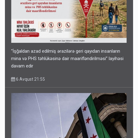
“İşğaldan azad edilmiş ərazilərə geri qayıdan insanların
mina və PHS təhlükəsinə dair maarifləndirilməsi” layihəsi
davam edir
6 Avqust 21:55