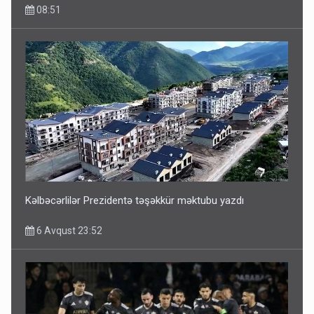
08:51
Kəlbəcərlilər Prezidentə təşəkkür məktubu yazdı
6 Avqust 23:52