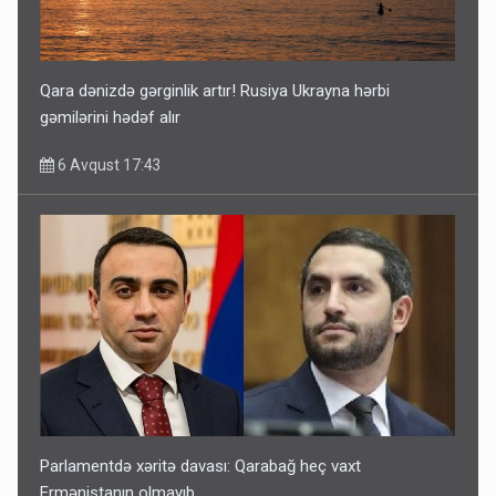
Qara dənizdə gərginlik artır! Rusiya Ukrayna hərbi
gəmilərini hədəf alır
6 Avqust 17:43
Parlamentdə xəritə davası: Qarabağ heç vaxt
Ermənistanın olmayıb