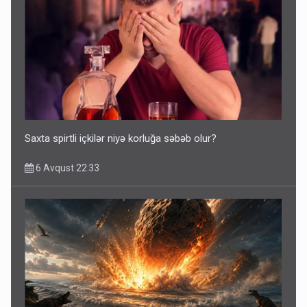
Saxta spirtli içkilər niyə korluğa səbəb olur?
6 Avqust 22:33