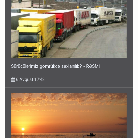
Sürücülərimiz gömrükdə saxlanılıb? - RƏSMİ
6 Avqust 17:43