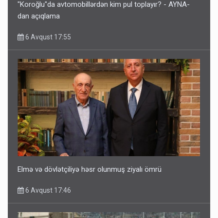
"Koroğlu"da avtomobillərdən kim pul toplayır? - AYNA-
dan açıqlama
6 Avqust 17:55
Elmə və dövlətçiliyə həsr olunmuş ziyalı ömrü
6 Avqust 17:46