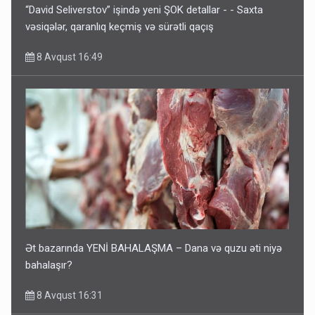
“David Seliverstov” işində yeni ŞOK detallar - - Saxta
vəsiqələr, qaranlıq keçmiş və sürətli qaçış
8 Avqust 16:49
Ət bazarında YENİ BAHALAŞMA – Dana və quzu əti niyə
bahalaşır?
8 Avqust 16:31