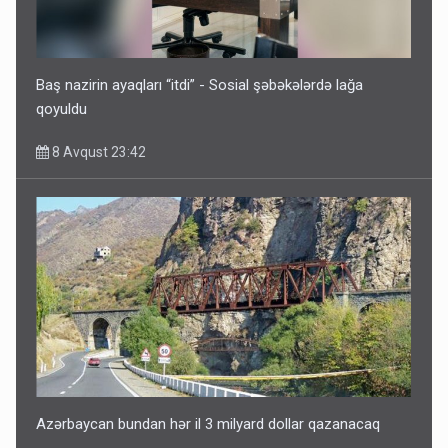
İrəvan dünyaya Azərbaycan üzərindən çıxır – Mühüm
etiraf
8 Avqust 23:19
Baş nazirin ayaqları “itdi” - Sosial şəbəkələrdə lağa
qoyuldu
8 Avqust 23:42
Paşinyan Əliyevə zəng etməsindən danışdı
8 Avqust 16:18
Azərbaycan bundan hər il 3 milyard dollar qazanacaq