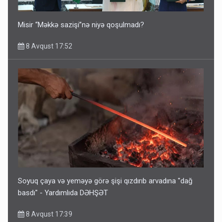
Misir “Məkkə sazişi”nə niyə qoşulmadı?
8 Avqust 17:52
Soyuq çaya və yeməyə görə şişi qızdırıb arvadına "dağ
basdı" - Yardımlıda DƏHŞƏT
8 Avqust 17:39