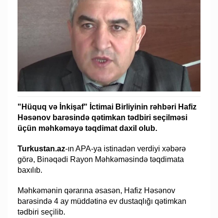
"Hüquq və İnkişaf" İctimai Birliyinin rəhbəri Hafiz
Həsənov barəsində qətimkan tədbiri seçilməsi
üçün məhkəməyə təqdimat daxil olub.
Turkustan.az
-ın APA-ya istinadən verdiyi xəbərə
görə, Binəqədi Rayon Məhkəməsində təqdimata
baxılıb.
Məhkəmənin qərarına əsasən, Hafiz Həsənov
barəsində 4 ay müddətinə ev dustaqlığı qətimkan
tədbiri seçilib.