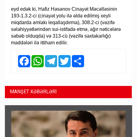
eyd edək ki, Hafiz Həsənov Cinayət Məcəlləsinin
193-1.3.2-ci (cinayət yolu ilə əldə edilmiş xeyli
miqdarda əmlakı leqallaşdırma), 308.2-ci (vəzifə
səlahiyyətlərindən sui-istifadə etmə, ağır nəticələrə
səbəb olduqda) və 313-cü (vəzifə saxtakarlığı)
maddələri ilə ittiham edilir.
Facebook
WhatsApp
Telegram
Twitter
Share
MANŞET XƏBƏRLƏRİ