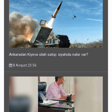
Azərbaycan bundan hər il 3 milyard dollar qazanacaq
8 Avqust 23:33
Ankaradan Kiyevə silah satışı: siyahıda nələr var?
8 Avqust 23:56