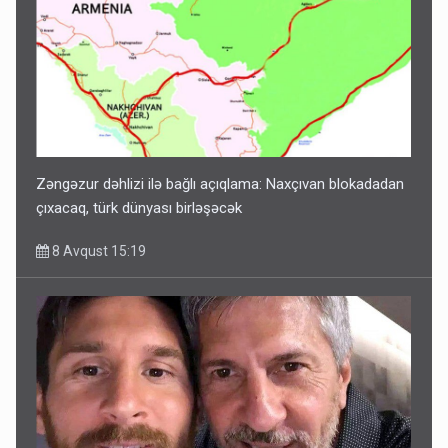
Zəngəzur dəhlizi ilə bağlı açıqlama: Naxçıvan blokadadan
çıxacaq, türk dünyası birləşəcək
8 Avqust 15:19