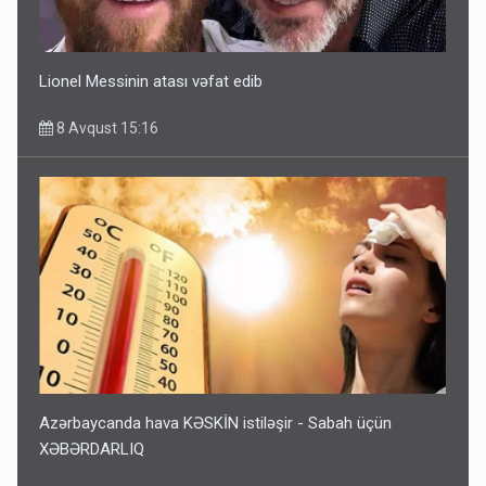
Lionel Messinin atası vəfat edib
8 Avqust 15:16
Azərbaycanda hava KƏSKİN istiləşir - Sabah üçün
XƏBƏRDARLIQ