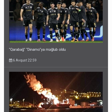
Bu ölkələrə şəxsiyyət vəsiqəsi ilə gedə biləcəksiniz -
SİYAHI
6 Avqust 10:53
"Qarabağ" "Dinamo"ya məğlub oldu
6 Avqust 22:59
Ərdoğana sui-qəsd planının iştirakçısı detalları açıqladı