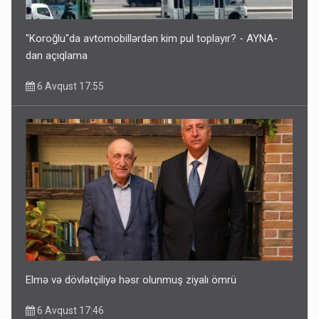
"Koroğlu"da avtomobillərdən kim pul toplayır? - AYNA-
dan açıqlama
6 Avqust 17:55
Elmə və dövlətçiliyə həsr olunmuş ziyalı ömrü
6 Avqust 17:46