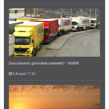
Sürücülərimiz gömrükdə saxlanılıb? - RƏSMİ
6 Avqust 17:43