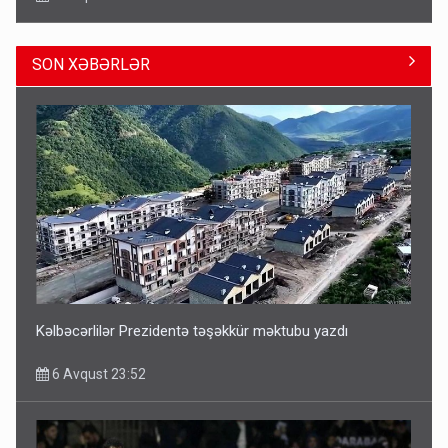
SON XƏBƏRLƏR
ŞOK! David Seliverstov ölkədən qaçdı
6 Avqust 14:14
Kəlbəcərlilər Prezidentə təşəkkür məktubu yazdı
6 Avqust 23:52