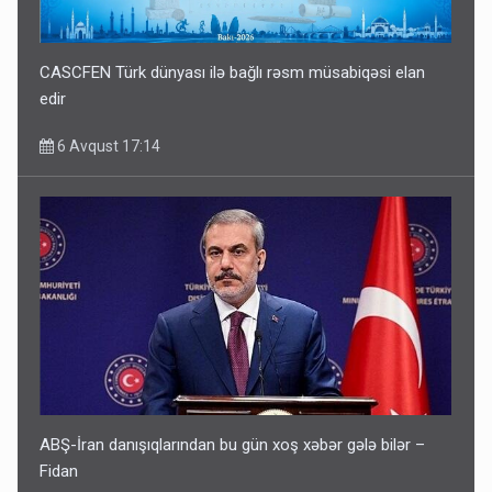
CASCFEN Türk dünyası ilə bağlı rəsm müsabiqəsi elan
edir
6 Avqust 17:14
ABŞ-İran danışıqlarından bu gün xoş xəbər gələ bilər –
Fidan