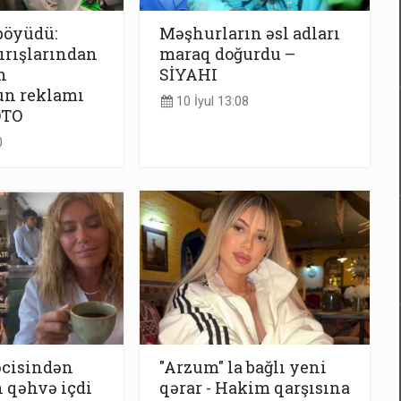
böyüdü:
Məşhurların əsl adları
ırışlarından
maraq doğurdu –
h
SİYAHI
n reklamı
10 İyul 13:08
OTO
0
cisindən
"Arzum" la bağlı yeni
 qəhvə içdi
qərar - Hakim qarşısına