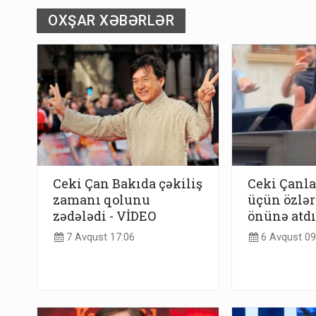
OXŞAR XƏBƏRLƏR
Ceki Çan Bakıda çəkiliş
Ceki Çanl
zamanı qolunu
üçün özlər
zədələdi - VİDEO
önünə atdı
7 Avqust 17:06
6 Avqust 09