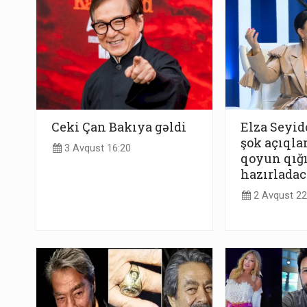
Ceki Çan Bakıya gəldi
Elza Seyi
şok açıqla
3 Avqust 16:20
qoyun qığ
hazırlada
2 Avqust 22