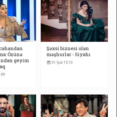
dcahandan
Şəxsi biznesi olan
ma: Özünə
məşhurlar - Siyahı
ından geyim
31 İyul 15:13
caq
:49