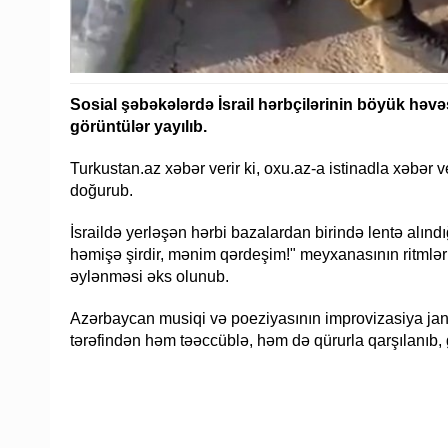
Sosial şəbəkələrdə İsrail hərbçilərinin böyük həvə
görüntülər yayılıb.
Turkustan.az xəbər verir ki, oxu.az-a istinadla xəbər v
doğurub.
İsraildə yerləşən hərbi bazalardan birində lentə alındı
həmişə şirdir, mənim qərdeşim!" meyxanasının ritmlər
əylənməsi əks olunub.
Azərbaycan musiqi və poeziyasının improvizasiya janr
tərəfindən həm təəccüblə, həm də qürurla qarşılanıb, 