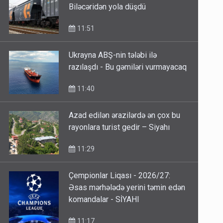
11:51
Ukrayna ABŞ-nin tələbi ilə
razılaşdı - Bu gəmiləri vurmayacaq
11:40
Azad edilən ərazilərdə ən çox bu
rayonlara turist gedir – Siyahı
11:29
Çempionlar Liqası - 2026/27:
Əsas mərhələdə yerini təmin edən
komandalar - SİYAHI
11:17