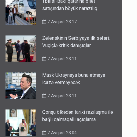
satışından böyük narazılıq
7 Avqust 23:17
Zelenskinin Serbiyaya ilk səfəri:
Vuçiçlə kritik danışıqlar
7 Avqust 23:11
Mask Ukraynaya bunu etməyə
icazə verməyəcək
7 Avqust 23:11
Qonşu ölkədən tarixi razılaşma ilə
bağlı qalmaqallı açıqlama
7 Avqust 23:04