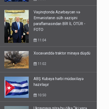
Vaşinqtonda Azərbaycan və
Ermənistanın sülh sazişini
paraflamasından BİR İL ÖTÜR -
FOTO
11:04
Xocavənddə traktor minaya düşdü
11:02
ABŞ Kubaya hərbi müdaxiləyə
hazırlaşır
10:50
Ukraynaya görə bu ölkə “iki yerə