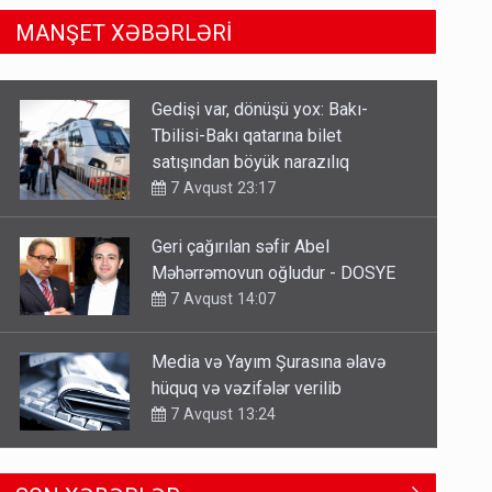
MANŞET XƏBƏRLƏRİ
Geri çağırılan səfir Abel
Məhərrəmovun oğludur - DOSYE
7 Avqust 14:07
Media və Yayım Şurasına əlavə
hüquq və vəzifələr verilib
7 Avqust 13:24
Kartdan karta istədiyiniz qədər
köçürmə edə bilərsiniz - VİDEO
7 Avqust 11:06
Azad edilən ərazilərdə ən çox bu
SON XƏBƏRLƏR
rayonlara turist gedir – Siyahı