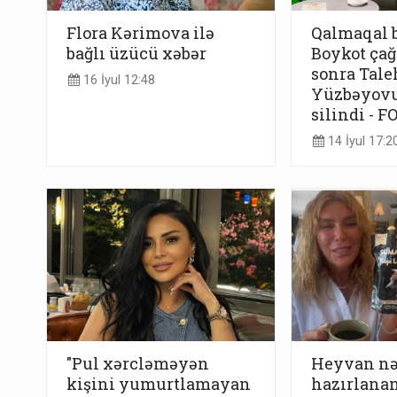
Flora Kərimova ilə
Qalmaqal 
bağlı üzücü xəbər
Boykot çağ
sonra Tale
16 İyul 12:48
Yüzbəyovu
silindi - F
14 İyul 17:2
"Pul xərcləməyən
Heyvan nə
kişini yumurtlamayan
hazırlanan