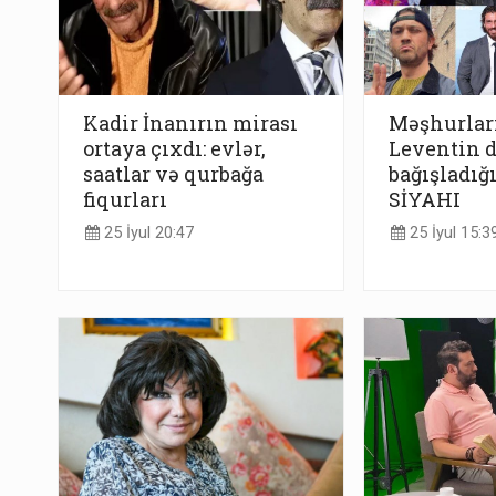
Kadir İnanırın mirası
Məşhurlar
ortaya çıxdı: evlər,
Leventin 
saatlar və qurbağa
bağışladığı
fiqurları
SİYAHI
25 İyul 20:47
25 İyul 15:3