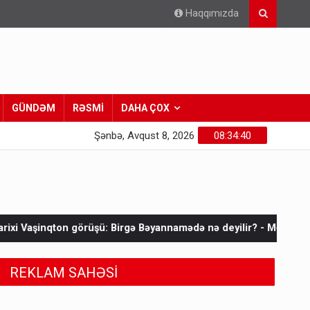
Haqqımızda
GÜNDƏM
RƏSMİ
DAHA ÇOX
Şənbə, Avqust 8, 2026
08:34:42
irgə Bəyannamədə nə deyilir? - MƏTN
Ermənistana gedən yük 
REKLAM SAHƏSİ