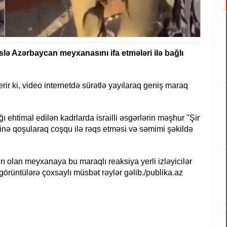
slə Azərbaycan meyxanasını ifa etmələri ilə bağlı
erir ki, video internetdə sürətlə yayılaraq geniş maraq
ğı ehtimal edilən kadrlarda israilli əsgərlərin məşhur "Şir
inə qoşularaq coşqu ilə rəqs etməsi və səmimi şəkildə
ı olan meyxanaya bu maraqlı reaksiya yerli izləyicilər
görüntülərə çoxsaylı müsbət rəylər gəlib./publika.az