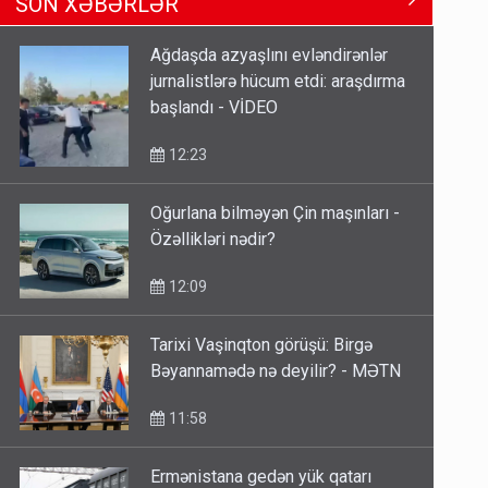
11:29
Ağdaşda azyaşlını evləndirənlər
jurnalistlərə hücum etdi: araşdırma
Xocavənddə traktor minaya düşdü
başlandı - VİDEO
11:02
12:23
Oğurlana bilməyən Çin maşınları -
Gedişi var, dönüşü yox: Bakı-
Özəllikləri nədir?
Tbilisi-Bakı qatarına bilet
satışından böyük narazılıq
12:09
7 Avqust 23:17
Tarixi Vaşinqton görüşü: Birgə
Bəyannamədə nə deyilir? - MƏTN
11:58
Ermənistana gedən yük qatarı
Biləcəridən yola düşdü