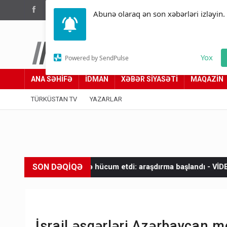
(012) 449 94 05
Abunə olaraq ən son xəbərləri izləyin.
Türküstan.az
Yox
Powered by SendPulse
Adımız yolumuzdur
ANA SƏHİFƏ
İDMAN
XƏBƏR SİYASƏTİ
MAQAZİN
TÜRKÜSTAN TV
YAZARLAR
SON DƏQİQƏ
rə hücum etdi: araşdırma başlandı - VİDEO
Oğurlana bilməyən Ç
İsrail əsgərləri Azərbaycan 