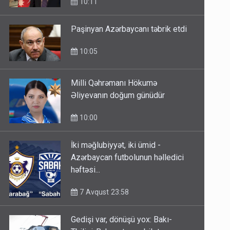
Paşinyan Azərbaycanı təbrik etdi
10:05
Milli Qəhrəmanı Hökumə
Əliyevanın doğum günüdür
10:00
İki məğlubiyyət, iki ümid -
Azərbaycan futbolunun həlledici
həftəsi...
7 Avqust 23:58
Gedişi var, dönüşü yox: Bakı-
Tbilisi-Bakı qatarına bilet