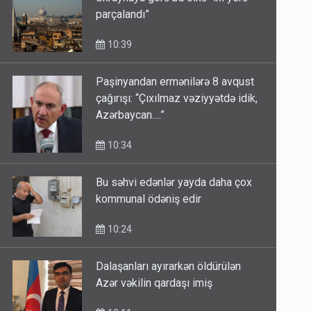
parçalandı”
10:39
Paşinyandan ermənilərə 8 avqust
çağırışı: “Çıxılmaz vəziyyətdə idik,
Azərbaycan….”
10:34
Bu səhvi edənlər yayda daha çox
kommunal ödəniş edir
10:24
Dalaşanları ayırarkən öldürülən
Azər vəkilin qardaşı imiş
10:11