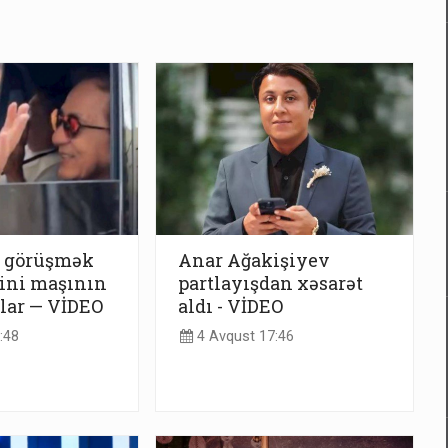
a görüşmək
Anar Ağakişiyev
ini maşının
partlayışdan xəsarət
lar — VİDEO
aldı - VİDEO
:48
4 Avqust 17:46