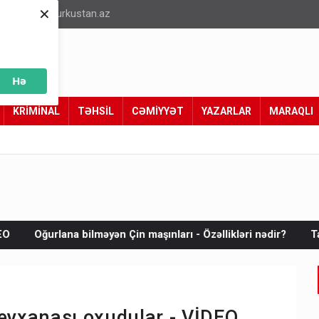
×
info@turkustan.az
Hə
KRİMİNAL
TƏHSİL
CƏMİYYƏT
YAZARLAR
MARAQLI
in maşınları - Özəllikləri nədir?
Tarixi Vaşinqton görüşü: B
meyxanası oxudular - VİDEO