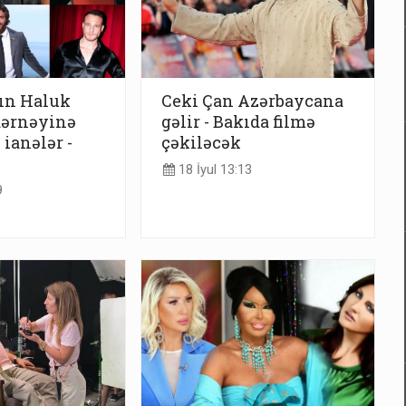
ın Haluk
Ceki Çan Azərbaycana
dərnəyinə
gəlir - Bakıda filmə
 ianələr -
çəkiləcək
18 İyul 13:13
9