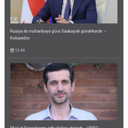
Sənədsiz ev sahiblərinin nəzərinə: Çıxarış almaq üçün...
13:10
Rusiya ilə müharibəyə görə Saakaşvili günahkardır –
Kobaxidze
13:44
Keçmiş nazirin mənsub olduğu nəslin 6 min yaşı var?
12:56
Məsud Pezeşkianın oğlu türkcə danışdı - VİDEO