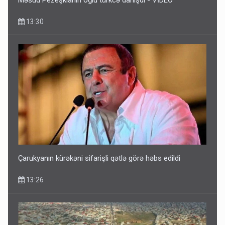
13:30
Britaniya Səfirliyi Vaşinqton razılaşmasının ildönümü ilə
bağlı bəyanat yaydı
12:50
Çarukyanın kürəkəni sifarişli qətlə görə həbs edildi
13:26