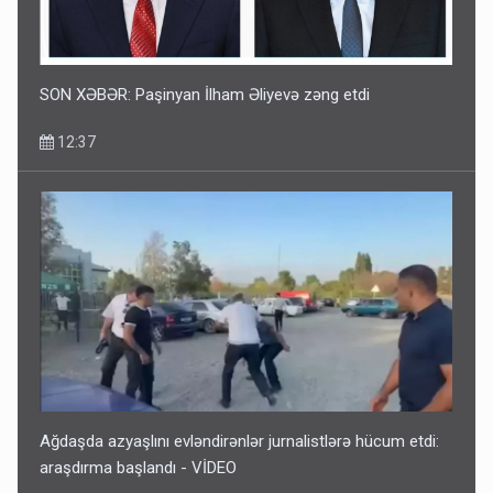
SON XƏBƏR: Paşinyan İlham Əliyevə zəng etdi
12:37
Ağdaşda azyaşlını evləndirənlər jurnalistlərə hücum etdi:
araşdırma başlandı - VİDEO