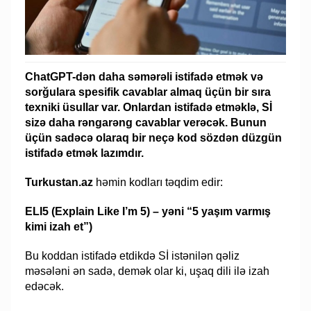
ChatGPT-dən daha səmərəli istifadə etmək və
sorğulara spesifik cavablar almaq üçün bir sıra
texniki üsullar var. Onlardan istifadə etməklə, Sİ
sizə daha rəngarəng cavablar verəcək. Bunun
üçün sadəcə olaraq bir neçə kod sözdən düzgün
istifadə etmək lazımdır.
Turkustan.az
həmin kodları təqdim edir:
ELI5 (Explain Like I’m 5) – yəni “5 yaşım varmış
kimi izah et”)
Bu koddan istifadə etdikdə Sİ istənilən qəliz
məsələni ən sadə, demək olar ki, uşaq dili ilə izah
edəcək.