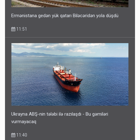
Ermənistana gedən yük qatarı Biləcəridən yola düşdü
11:51
Ukrayna ABŞ-nin tələbi ilə razılaşdı - Bu gəmiləri
vurmayacaq
11:40