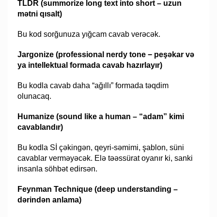
TLDR (summorize long text into short – uzun
mətni qısalt)
Bu kod sorğunuza yığcam cavab verəcək.
Jargonize (professional nerdy tone − peşəkar və
ya intellektual formada cavab hazırlayır)
Bu kodla cavab daha “ağıllı” formada təqdim
olunacaq.
Humanize (sound like a human – “adam” kimi
cavablandır)
Bu kodla Sİ çəkingən, qeyri-səmimi, şablon, süni
cavablar verməyəcək. Elə təəssürat oyanır ki, sanki
insanla söhbət edirsən.
Feynman Technique (deep understanding –
dərindən anlama)