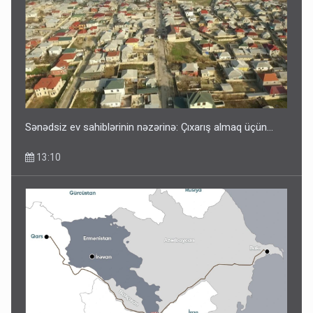
Sənədsiz ev sahiblərinin nəzərinə: Çıxarış almaq üçün...
13:10