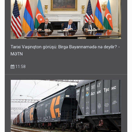
Tarixi Vaşinqton görüşü: Birgə Bəyannamədə nə deyilir? -
MƏTN
11:58