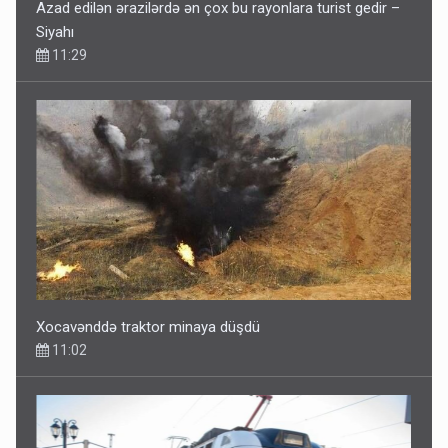
Azad edilən ərazilərdə ən çox bu rayonlara turist gedir –
Siyahı
11:29
Xocavənddə traktor minaya düşdü
11:02