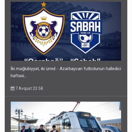
İki məğlubiyyət, iki ümid - Azərbaycan futbolunun həlledici
həftəsi...
7 Avqust 23:58