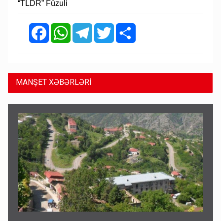
“TLDR” Füzuli
Facebook
WhatsApp
Telegram
Twitter
Share
MANŞET XƏBƏRLƏRİ