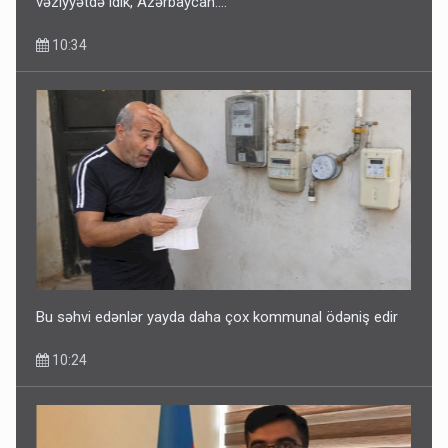
vəziyyətdə idik, Azərbaycan….”
10:34
Bu səhvi edənlər yayda daha çox kommunal ödəniş edir
10:24