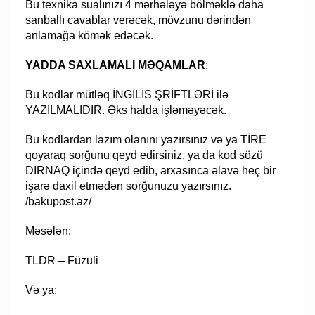
Bu texnika sualınızı 4 mərhələyə bölməklə daha
sanballı cavablar verəcək, mövzunu dərindən
anlamağa kömək edəcək.
YADDA SAXLAMALI MƏQAMLAR
:
Bu kodlar mütləq İNGİLİS ŞRİFTLƏRİ ilə
YAZILMALIDIR. Əks halda işləməyəcək.
Bu kodlardan lazım olanını yazırsınız və ya TİRE
qoyaraq sorğunu qeyd edirsiniz, ya da kod sözü
DIRNAQ içində qeyd edib, arxasınca əlavə heç bir
işarə daxil etmədən sorğunuzu yazırsınız.
/bakupost.az/
Məsələn:
TLDR – Füzuli
Və ya: