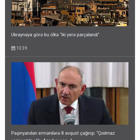
Ukraynaya görə bu ölkə “iki yerə parçalandı”
10:39
Paşinyandan ermənilərə 8 avqust çağırışı: “Çıxılmaz