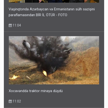
Vaşinqtonda Azərbaycan və Ermənistanın sülh sazişini
paraflamasından BİR İL ÖTÜR - FOTO
11:04
Xocavənddə traktor minaya düşdü
11:02