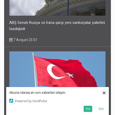
ABŞ Senatı Rusiya və İrana qarşı yeni sanksiyalar paketini
təsdiqlədi
7 Avqust 23:01
×
Abunə olaraq ən son xəbərləri izləyin.
Powered by SendPulse
Hə
Yox
Türkiyədən Məkkə sazişi ilə bağlı açıqlama: “Tamamilə