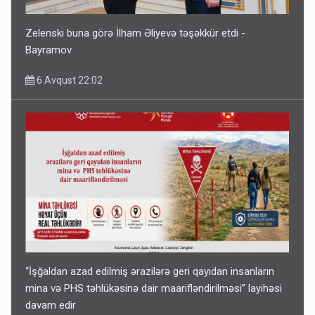
Zelenski buna görə İlham Əliyevə təşəkkür etdi -
Bayramov
6 Avqust 22:02
“İşğaldan azad edilmiş ərazilərə geri qayıdan insanların
mina və PHS təhlükəsinə dair maarifləndirilməsi” layihəsi
davam edir