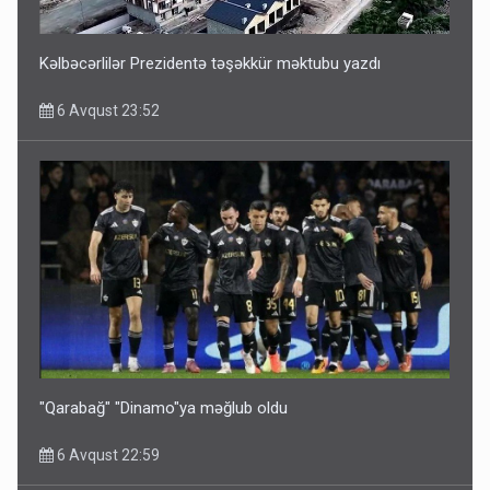
6 Avqust 14:14
Kəlbəcərlilər Prezidentə təşəkkür məktubu yazdı
6 Avqust 23:52
Bu ölkələrə şəxsiyyət vəsiqəsi ilə gedə biləcəksiniz -
SİYAHI
6 Avqust 10:53
"Qarabağ" "Dinamo"ya məğlub oldu
6 Avqust 22:59