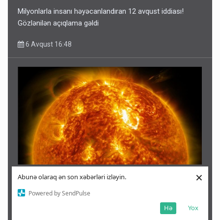
Milyonlarla insanı həyəcanlandıran 12 avqust iddiası!
Gözlənilən açıqlama gəldi
6 Avqust 16:48
×
Abunə olaraq ən son xəbərləri izləyin.
Alimlər Günəşin səthini indiyədək ən detallı şəkildə
görüntülədilər
Powered by SendPulse
Hə
Yox
6 Avqust 16:37