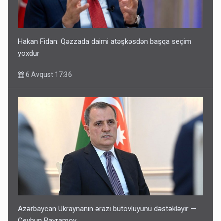
Hakan Fidan: Qəzzada daimi atəşkəsdən başqa seçim
yoxdur
6 Avqust 17:36
Azərbaycan Ukraynanın ərazi bütövlüyünü dəstəkləyir —
Ceyhun Bayramov