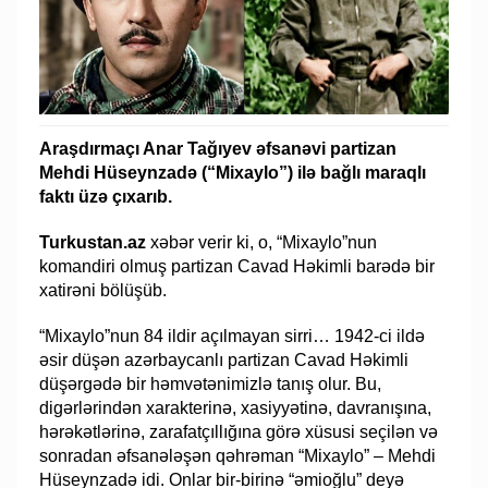
Araşdırmaçı Anar Tağıyev əfsanəvi partizan
Mehdi Hüseynzadə (“Mixaylo”) ilə bağlı maraqlı
faktı üzə çıxarıb.
Turkustan.az
xəbər verir ki, o, “Mixaylo”nun
komandiri olmuş partizan Cavad Həkimli barədə bir
xatirəni bölüşüb.
“Mixaylo”nun 84 ildir açılmayan sirri… 1942-ci ildə
əsir düşən azərbaycanlı partizan Cavad Həkimli
düşərgədə bir həmvətənimizlə tanış olur. Bu,
digərlərindən xarakterinə, xasiyyətinə, davranışına,
hərəkətlərinə, zarafatçıllığına görə xüsusi seçilən və
sonradan əfsanələşən qəhrəman “Mixaylo” – Mehdi
Hüseynzadə idi. Onlar bir-birinə “əmioğlu” deyə