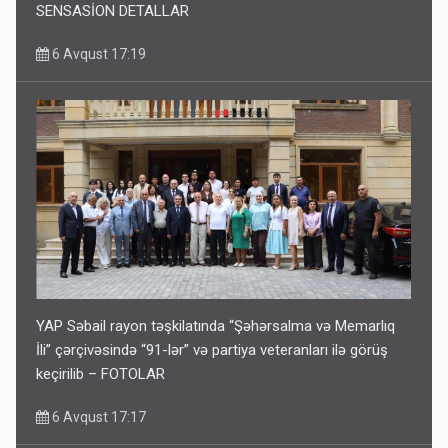
SENSASİON DETALLAR
6 Avqust 17:19
YAP Səbail rayon təşkilatında “Şəhərsalma və Memarlıq
İli” çərçivəsində “91-lər” və partiya veteranları ilə görüş
keçirilib – FOTOLAR
6 Avqust 17:17