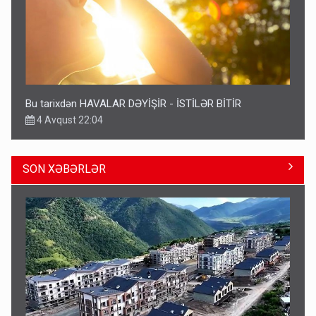
Bu tarixdən HAVALAR DƏYİŞİR - İSTİLƏR BİTİR
4 Avqust 22:04
SON XƏBƏRLƏR
ŞOK! David Seliverstov ölkədən qaçdı