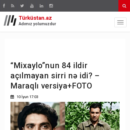
Türküstan.az
Adımız yolumuzdur
“Mixaylo”nun 84 ildir
açılmayan sirri nə idi? –
Maraqlı versiya+FOTO
10 İyun 17:03