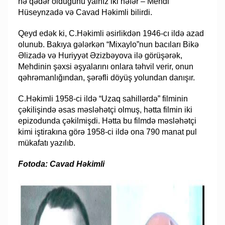
nə qədər olduğunu yalnız iki nəfər – Mehdi
Hüseynzadə və Cavad Həkimli bilirdi.
Qeyd edək ki, C.Həkimli əsirlikdən 1946-cı ildə azad
olunub. Bakıya gələrkən “Mixaylo”nun bacıları Bikə
Əlizadə və Huriyyət Əzizbəyova ilə görüşərək,
Mehdinin şəxsi əşyalarını onlara təhvil verir, onun
qəhrəmanlığından, şərəfli döyüş yolundan danışır.
C.Həkimli 1958-ci ildə “Uzaq sahillərdə” filminin
çəkilişində əsas məsləhətçi olmuş, hətta filmin iki
epizodunda çəkilmişdi. Hətta bu filmdə məsləhətçi
kimi iştirakına görə 1958-ci ildə ona 790 manat pul
mükafatı yazılıb.
Fotoda: Cavad Həkimli