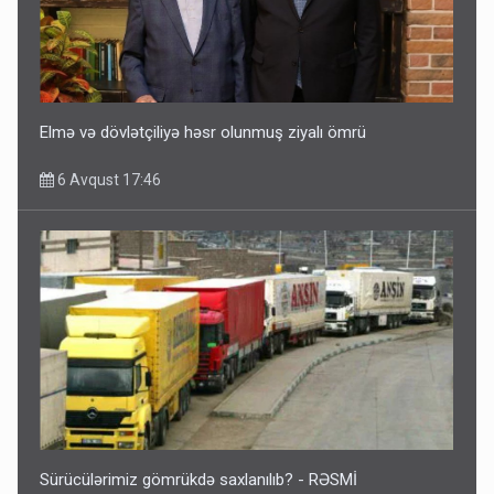
Elmə və dövlətçiliyə həsr olunmuş ziyalı ömrü
6 Avqust 17:46
Sürücülərimiz gömrükdə saxlanılıb? - RƏSMİ