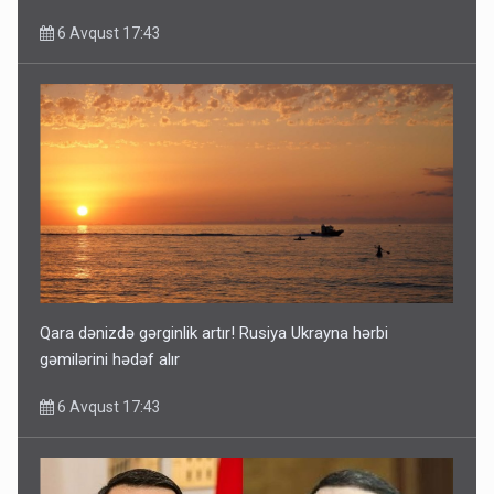
6 Avqust 17:43
Qara dənizdə gərginlik artır! Rusiya Ukrayna hərbi
gəmilərini hədəf alır
6 Avqust 17:43