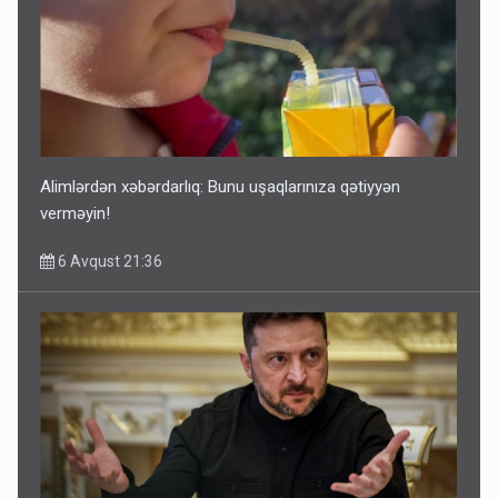
Alimlərdən xəbərdarlıq: Bunu uşaqlarınıza qətiyyən
verməyin!
6 Avqust 21:36