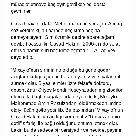
müraciət etməyə başlayır, getdikcə əsl dosta
çevrilirlər.
Cavad bəy bir dəfə “Mehdi mənə bir sirr açıb. Ancaq
söz verdim ki, bu barədə heç kimə heç nə
deməyəcəyəm. Sirri özümlə qəbirə aparacağam”
deyib. Təəssüf ki, Cavad Həkimli 2006-cı ildə vəfat
etdi və həmin sirri heç kimə açmadı”, – A.Tağıyev
qeyd edib.
“Mixaylo”nun sirrinin nə olduğu bu günə qədər
açıqlanmadığı üçün bu barədə yalnız versiyalar irəli
sürmək olar. Siyasi elmlər üzrə fəlsəfə doktoru,
dosent Zaur Əliyev Mehdi Hüseynzadənin gizlədilən
ölümü ilə bağlı məqaləsində qeyd edir ki, Mixaylo
Məhəmməd Əmin Rəsulzadəni öldürməkdən imtina
etdiyi üçün qətlə yetirilib. Bu baxımdan “Mixaylo”nun
Cavad Həkimliyə açdığı sirrin məhz “Rəsulzadənin
qətli” sifarişi ilə bağlı olduğunu ehtimal etmək olar.
Lakin bu da sadəcə bir versiyadır və həqiqət payının