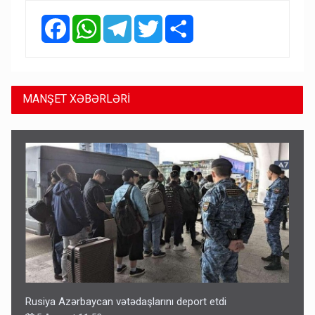
Facebook
WhatsApp
Telegram
Twitter
Share
MANŞET XƏBƏRLƏRİ
Rusiya Azərbaycan vətədaşlarını deport etdi