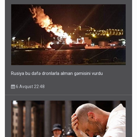
Ərdoğana sui-qəsd planının iştirakçısı detalları açıqladı
5 Avqust 16:56
Rusiya bu dəfə dronlarla alman gəmisini vurdu
6 Avqust 22:48