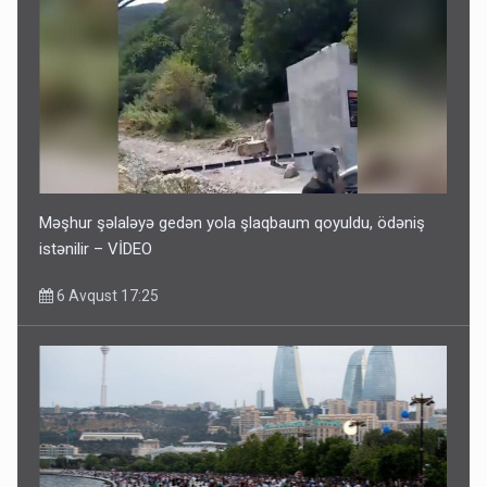
Məşhur şəlaləyə gedən yola şlaqbaum qoyuldu, ödəniş
istənilir – VİDEO
6 Avqust 17:25