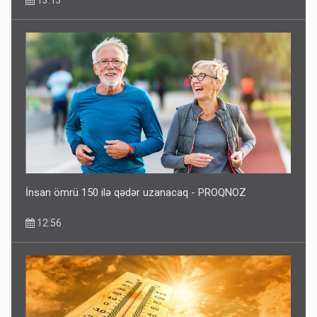
13:13
“Təlimdə idim, gəlib gördüm ki, evimi vurub dağıdırlar” -
VİDEO
09:54
İnsan ömrü 150 ilə qədər uzanacaq - PROQNOZ
12:56