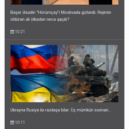
Bəşər Əsədin “Hörümçəy”i Moskvada gizlənib: Rejimin
öldürən əli ölkədən necə qaçıb?
10:21
Ukrayna Rusiya ilə razılaşa bilər: Üç mümkün ssenari...
10:11