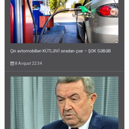
Çin avtomobilləri KÜTLƏVİ sıradan çıxır – ŞOK SƏBƏB
8 Avqust 22:34