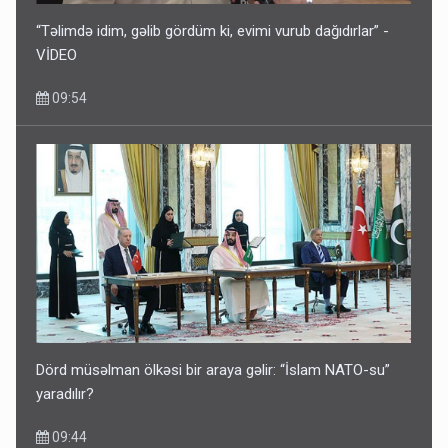
“Təlimdə idim, gəlib gördüm ki, evimi vurub dağıdırlar” -
VİDEO
09:54
Dörd müsəlman ölkəsi bir araya gəlir: “İslam NATO-su”
yaradılır?
09:44