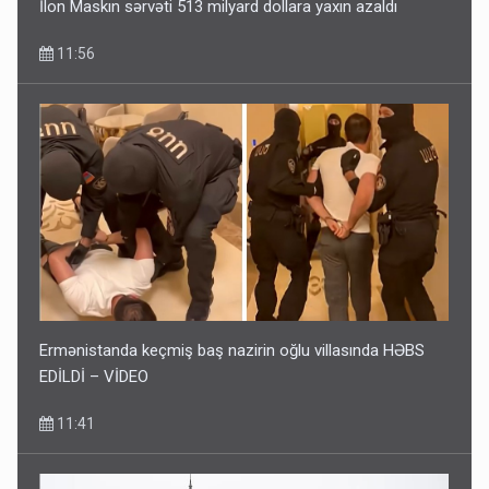
İlon Maskın sərvəti 513 milyard dollara yaxın azaldı
11:56
Ermənistanda keçmiş baş nazirin oğlu villasında HƏBS
EDİLDİ – VİDEO
11:41