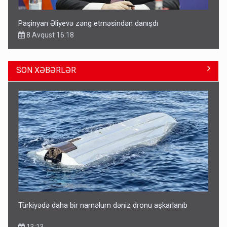
Paşinyan Əliyevə zəng etməsindən danışdı
8 Avqust 16:18
SON XƏBƏRLƏR
Fırıldaqçıların yeni silahı: Süni intellekt - Bunları etməzdən
əvvəl diqqətli olun
10:56
Türkiyədə daha bir naməlum dəniz dronu aşkarlanıb