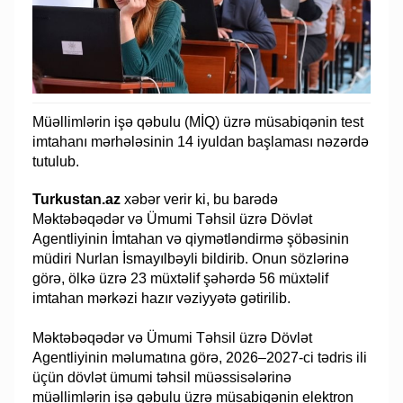
Müəllimlərin işə qəbulu (MİQ) üzrə müsabiqənin test
imtahanı mərhələsinin 14 iyuldan başlaması nəzərdə
tutulub.
Turkustan.az
xəbər verir ki, bu barədə
Məktəbəqədər və Ümumi Təhsil üzrə Dövlət
Agentliyinin İmtahan və qiymətləndirmə şöbəsinin
müdiri Nurlan İsmayılbəyli bildirib. Onun sözlərinə
görə, ölkə üzrə 23 müxtəlif şəhərdə 56 müxtəlif
imtahan mərkəzi hazır vəziyyətə gətirilib.
Məktəbəqədər və Ümumi Təhsil üzrə Dövlət
Agentliyinin məlumatına görə, 2026–2027-ci tədris ili
üçün dövlət ümumi təhsil müəssisələrinə
müəllimlərin işə qəbulu üzrə müsabiqənin elektron