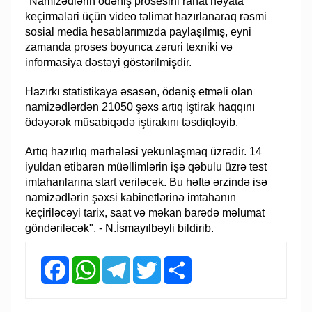
"Namizədlərin ödəniş prosesini rahat həyata
keçirmələri üçün video təlimat hazırlanaraq rəsmi
sosial media hesablarımızda paylaşılmış, eyni
zamanda proses boyunca zəruri texniki və
informasiya dəstəyi göstərilmişdir.
Hazırkı statistikaya əsasən, ödəniş etməli olan
namizədlərdən 21050 şəxs artıq iştirak haqqını
ödəyərək müsabiqədə iştirakını təsdiqləyib.
Artıq hazırlıq mərhələsi yekunlaşmaq üzrədir. 14
iyuldan etibarən müəllimlərin işə qəbulu üzrə test
imtahanlarına start veriləcək. Bu həftə ərzində isə
namizədlərin şəxsi kabinetlərinə imtahanın
keçiriləcəyi tarix, saat və məkan barədə məlumat
göndəriləcək", - N.İsmayılbəyli bildirib.
Facebook
WhatsApp
Telegram
Twitter
Share