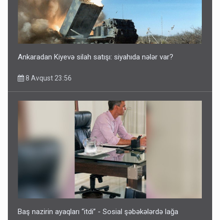
Ankaradan Kiyevə silah satışı: siyahıda nələr var?
8 Avqust 23:56
Baş nazirin ayaqları “itdi” - Sosial şəbəkələrdə lağa