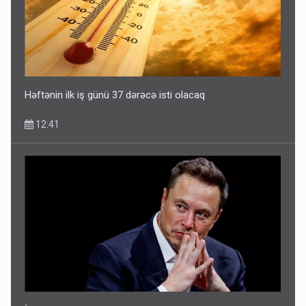
DİQQƏTLİ OLUN! Bu gün hava çox isti olacaq
09:25
Həftənin ilk iş günü 37 dərəcə isti olacaq
12:41