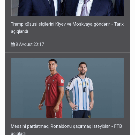
Tramp xüsusi elçilərini Kiyev və Moskvaya göndərir - Tarix
açıqlandı
8 Avqust 23:17
Messini partlatmaq, Ronaldonu qaçırmaq istəyiblər - FTB
açıqladı