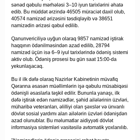
sənəd qəbulu mərhələsi 3–10 iyun tarixlərini əhatə
edib. Bu müddət ərzində 46505 müraciət daxil olub,
40574 namizəd ərizəsini təsdiqləyib və 38651
namizədin ərizəsi qəbul edilib.
Qanunvericiliyə uyğun olaraq 9857 namizəd iştirak
haqqının ödənilməsindən azad edilib, 28794
namizəd üçün isə 6–9 iyul tarixlərində ödəniş sistemi
aktiv olub. Ödəniş prosesi bu gün saat 15:00-da
yekunlaşacaq.
Bu il ilk dəfə olaraq Nazirlər Kabinetinin müvafiq
Qərarına əsasən müəllimlərin işə qəbulu müsabiqəsi
ödənişli əsaslarla təşkil edilir. Bununla yanaşı, ilk
dəfə iştirak edən namizədlər, şəhid ailələrinin üzvləri,
müharibə veteranları, əlilliyi olan şəxslər və ünvanlı
dövlət sosial yardımı alan ailələrin üzvləri ödənişdən
azad olunublar. Bu məlumatlar aidiyyəti dövlət
informasiya sistemləri vasitəsilə avtomatik yoxlanılıb.