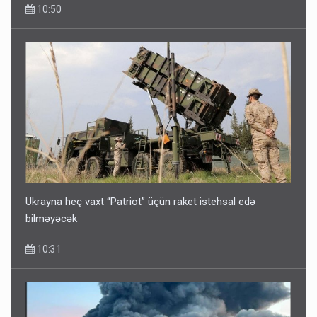
10:50
Ukrayna heç vaxt “Patriot” üçün raket istehsal edə
bilməyəcək
10:31