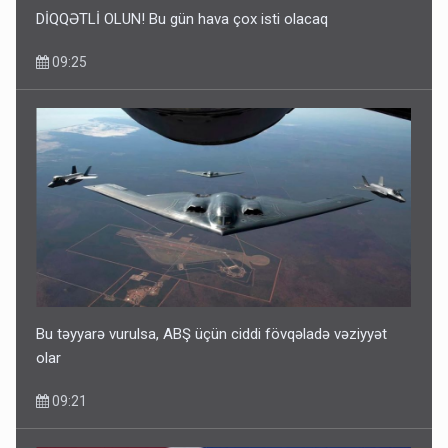
DİQQƏTLİ OLUN! Bu gün hava çox isti olacaq
09:25
Bu təyyarə vurulsa, ABŞ üçün ciddi fövqəladə vəziyyət
olar
09:21