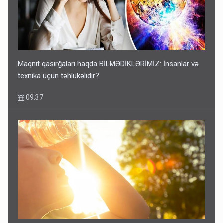
Maqnit qasırğaları haqda BİLMƏDİKLƏRİMİZ: İnsanlar və
texnika üçün təhlükəlidir?
09:37