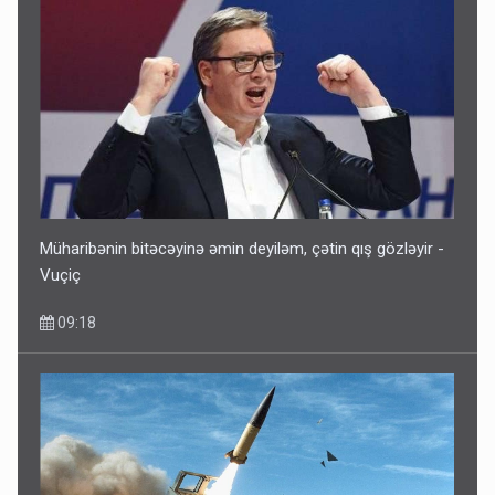
Müharibənin bitəcəyinə əmin deyiləm, çətin qış gözləyir -
Vuçiç
09:18