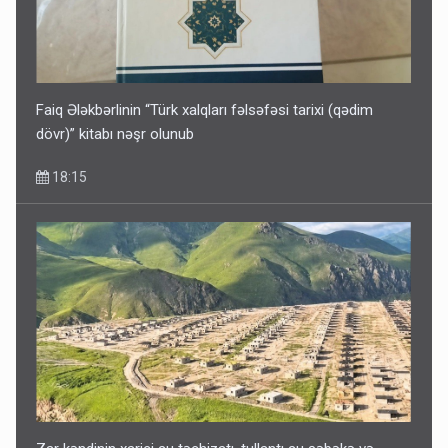
Faiq Ələkbərlinin “Türk xalqları fəlsəfəsi tarixi (qədim
dövr)” kitabı nəşr olunub
18:15