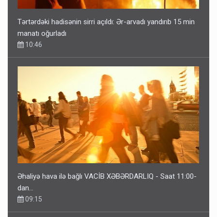
Tərtərdəki hadisənin sirri açıldı: Ər-arvadı yandırıb 15 min
manatı oğurladı
10:46
Əhaliyə hava ilə bağlı VACİB XƏBƏRDARLIQ - Saat 11:00-
dan…
09:15