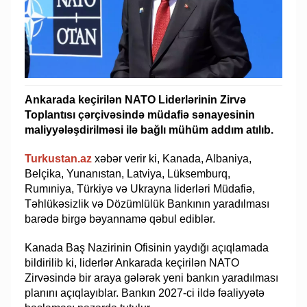
Ankarada keçirilən NATO Liderlərinin Zirvə
Toplantısı çərçivəsində müdafiə sənayesinin
maliyyələşdirilməsi ilə bağlı mühüm addım atılıb.
Turkustan.az
xəbər verir ki, Kanada, Albaniya,
Belçika, Yunanıstan, Latviya, Lüksemburq,
Rumıniya, Türkiyə və Ukrayna liderləri Müdafiə,
Təhlükəsizlik və Dözümlülük Bankının yaradılması
barədə birgə bəyannamə qəbul ediblər.
Kanada Baş Nazirinin Ofisinin yaydığı açıqlamada
bildirilib ki, liderlər Ankarada keçirilən NATO
Zirvəsində bir araya gələrək yeni bankın yaradılması
planını açıqlayıblar. Bankın 2027-ci ildə fəaliyyətə