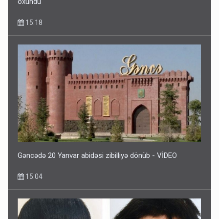
oxundu
15:18
Gəncədə 20 Yanvar abidəsi zibilliyə dönüb - VİDEO
15:04