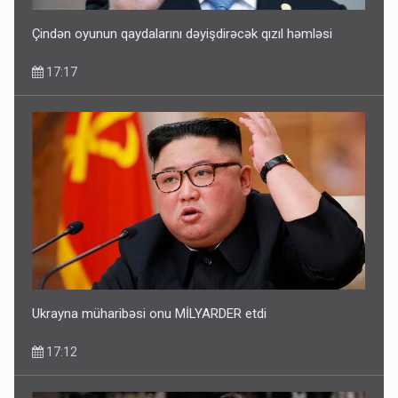
Çindən oyunun qaydalarını dəyişdirəcək qızıl həmləsi
17:17
Ukrayna müharibəsi onu MİLYARDER etdi
17:12