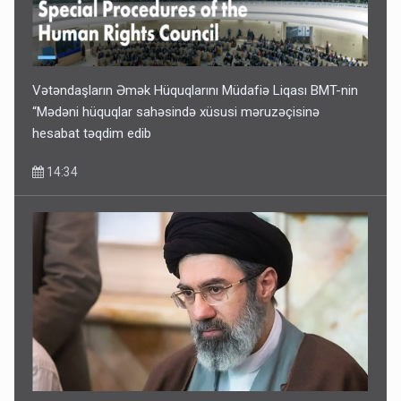
Vətəndaşların Əmək Hüquqlarını Müdafiə Liqası BMT-nin
“Mədəni hüquqlar sahəsində xüsusi məruzəçisinə
hesabat təqdim edib
14:34