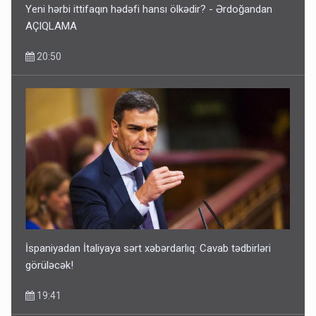
Yeni hərbi ittifaqın hədəfi hansı ölkədir? - Ərdoğandan
AÇIQLAMA
20:50
Kartdan karta istədiyiniz qədər köçürmə edə bilərsiniz -
VİDEO
11:06
İspaniyadan İtaliyaya sərt xəbərdarlıq: Cavab tədbirləri
görüləcək!
19:41