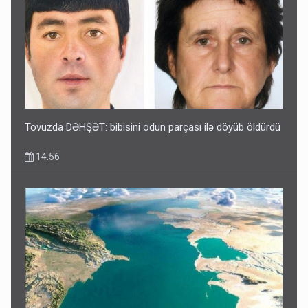
Tovuzda DƏHŞƏT: bibisini odun parçası ilə döyüb öldürdü
14:56