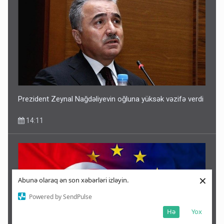
Prezident Zeynal Nağdəliyevin oğluna yüksək vəzifə verdi
14:11
×
Abunə olaraq ən son xəbərləri izləyin.
Powered by SendPulse
Hə
Yox