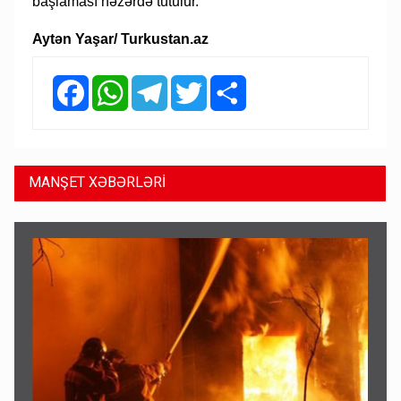
başlaması nəzərdə tutulur.
Aytən Yaşar/ Turkustan.az
Facebook
WhatsApp
Telegram
Twitter
Share
MANŞET XƏBƏRLƏRİ