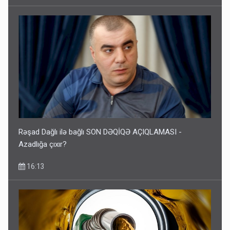
Rəşad Dağlı ilə bağlı SON DƏQİQƏ AÇIQLAMASI -
Azadlığa çıxır?
16:13