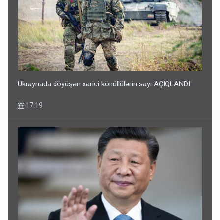
Ukraynada döyüşən xarici könüllülərin sayı AÇIQLANDI
17:19