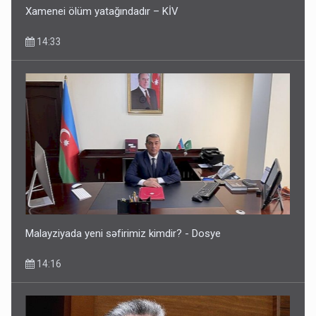
Xamenei ölüm yatağındadır – KİV
14:33
Malayziyada yeni səfirimiz kimdir? - Dosye
14:16