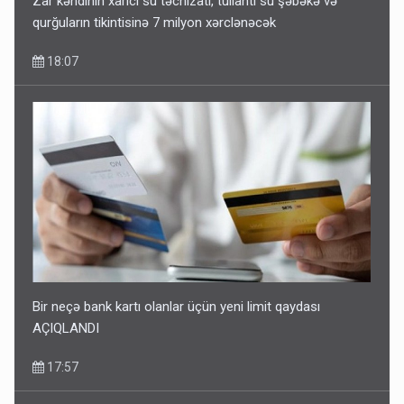
Zar kəndinin xarici su təchizatı, tullantı su şəbəkə və
qurğuların tikintisinə 7 milyon xərclənəcək
18:07
Bir neçə bank kartı olanlar üçün yeni limit qaydası
AÇIQLANDI
17:57