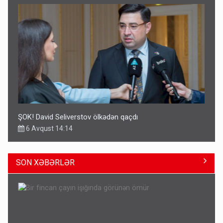
ŞOK! David Seliverstov ölkədən qaçdı
6 Avqust 14:14
SON XƏBƏRLƏR