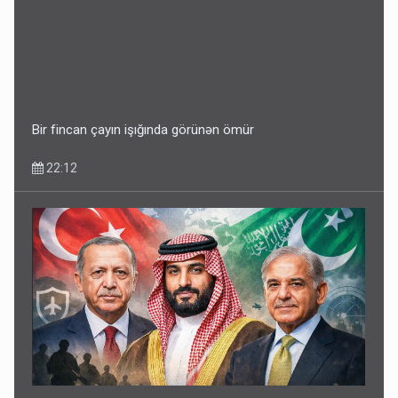
Geri çağırılan səfir Abel Məhərrəmovun oğludur - DOSYE
14:07
Bir fincan çayın işığında görünən ömür
22:12
Media və Yayım Şurasına əlavə hüquq və vəzifələr verilib
13:24