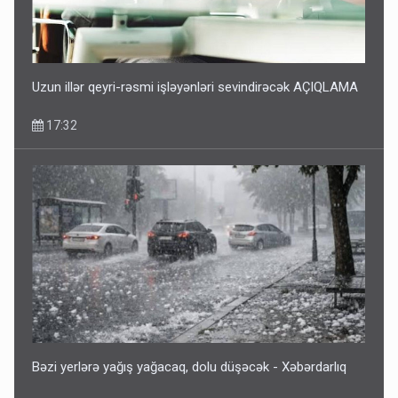
Uzun illər qeyri-rəsmi işləyənləri sevindirəcək AÇIQLAMA
17:32
Bəzi yerlərə yağış yağacaq, dolu düşəcək - Xəbərdarlıq