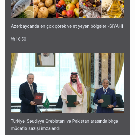
Azərbaycanda ən çox çörək və ət yeyən bölgələr -SİYAHI
16:50
Türkiyə, Səudiyyə Ərəbistanı və Pakistan arasında birgə
müdafiə sazişi imzalandı