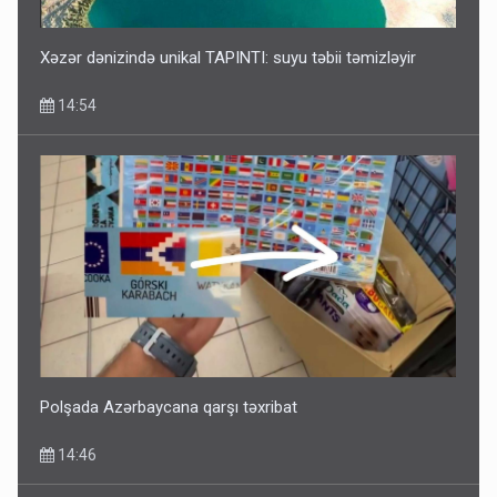
Xəzər dənizində unikal TAPINTI: suyu təbii təmizləyir
14:54
Polşada Azərbaycana qarşı təxribat
14:46