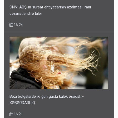
CNN: ABŞ-ın sursat ehtiyatlarının azalması İranı
cəsarətləndirə bilər
16:24
Bəzi bölgələrdə iki gün güclü külək əsəcək -
XƏBƏRDARLIQ
16:21