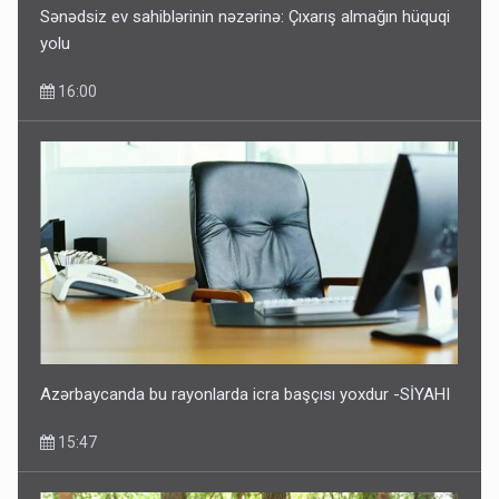
Sənədsiz ev sahiblərinin nəzərinə: Çıxarış almağın hüquqi
yolu
16:00
Azərbaycanda bu rayonlarda icra başçısı yoxdur -SİYAHI
15:47