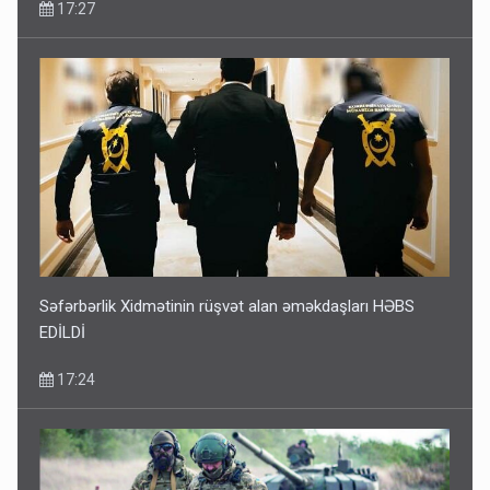
17:27
Səfərbərlik Xidmətinin rüşvət alan əməkdaşları HƏBS
EDİLDİ
17:24