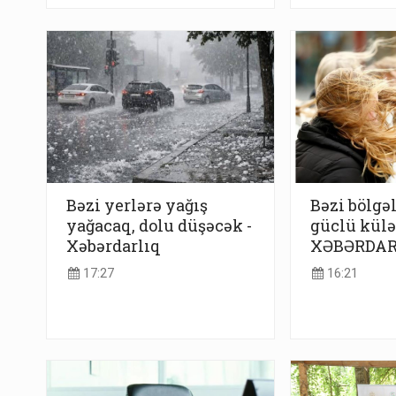
Bəzi yerlərə yağış
Bəzi bölgə
yağacaq, dolu düşəcək -
güclü külə
Xəbərdarlıq
XƏBƏRDAR
17:27
16:21