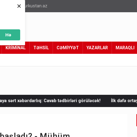
×
info@turkustan.az
Hə
KRİMİNAL
TƏHSİL
CƏMİYYƏT
YAZARLAR
MARAQLI
Cavab tədbirləri görüləcək!
İlk dəfə ortaya çıxdı! Anbarda ABŞ v
ə başladı? - Mühüm