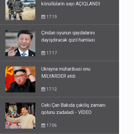
könüllülərin sayı AÇIQLANDI
17:19
Çindən oyunun qaydalarını
dəyişdirəcək qızıl həmləsi
17:17
Ukrayna müharibəsi onu
MİLYARDER etdi
17:12
Ceki Çan Bakıda çəkiliş zamanı
qolunu zədələdi - VİDEO
17:06