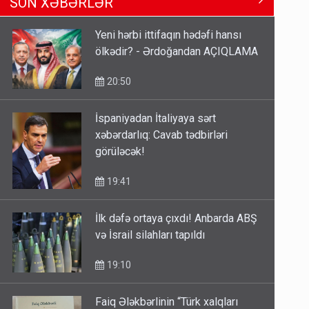
SON XƏBƏRLƏR
Məhərrəmovun oğludur - DOSYE
14:07
Yeni hərbi ittifaqın hədəfi hansı
ölkədir? - Ərdoğandan AÇIQLAMA
Media və Yayım Şurasına əlavə
hüquq və vəzifələr verilib
20:50
13:24
İspaniyadan İtaliyaya sərt
xəbərdarlıq: Cavab tədbirləri
Kartdan karta istədiyiniz qədər
görüləcək!
köçürmə edə bilərsiniz - VİDEO
11:06
19:41
İlk dəfə ortaya çıxdı! Anbarda ABŞ
və İsrail silahları tapıldı
19:10
Faiq Ələkbərlinin “Türk xalqları