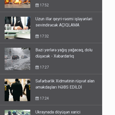
17:52
Uzun illər qeyri-rəsmi işləyənləri
sevindirəcək AÇIQLAMA
17:32
Bəzi yerlərə yağış yağacaq, dolu
düşəcək - Xəbərdarlıq
17:27
Səfərbərlik Xidmətinin rüşvət alan
əməkdaşları HƏBS EDİLDİ
17:24
Ukraynada döyüşən xarici