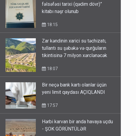
fəlsəfəsi tarixi (qədim dövr)”
kitabı nəşr olunub
18:15
Zar kəndinin xarici su təchizatı,
tullantı su şəbəkə və qurğuların
tikintisinə 7 milyon xərclənəcək
18:07
Bir neçə bank kartı olanlar üçün
yeni limit qaydası AÇIQLANDI
17:57
Hərbi karvan bir anda havaya uçdu
- ŞOK GÖRÜNTÜLƏR