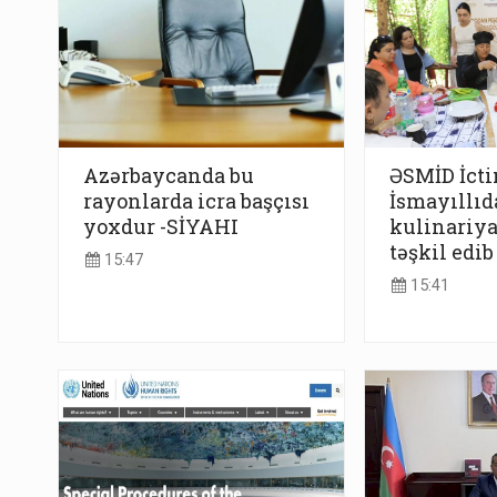
Azərbaycanda bu
ƏSMİD İcti
rayonlarda icra başçısı
İsmayıllıda
yoxdur -SİYAHI
kulinariya
təşkil edib
15:47
15:41