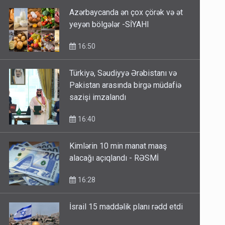
Azərbaycanda ən çox çörək və ət
yeyən bölgələr -SİYAHI
16:50
Türkiyə, Səudiyyə Ərəbistanı və
Pakistan arasında birgə müdafiə
sazişi imzalandı
16:40
Kimlərin 10 min manat maaş
alacağı açıqlandı - RƏSMİ
16:28
İsrail 15 maddəlik planı rədd etdi