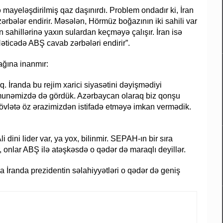
 mayeləşdirilmiş qaz daşınırdı. Problem ondadır ki, İran
rbələr endirir. Məsələn, Hörmüz boğazının iki sahili var
an sahillərinə yaxın sulardan keçməyə çalışır. İran isə
Nəticədə ABŞ cavab zərbələri endirir”.
ğına inanmır:
. İranda bu rejim xarici siyasətini dəyişmədiyi
munəmizdə də gördük. Azərbaycan olaraq biz qonşu
övlətə öz ərazimizdən istifadə etməyə imkan vermədik.
i dini lider var, ya yox, bilinmir. SEPAH-ın bir sıra
ür, onlar ABŞ ilə atəşkəsdə o qədər də maraqlı deyillər.
 İranda prezidentin səlahiyyətləri o qədər də geniş