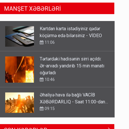
MANŞET XƏBƏRLƏRİ
Tərtərdəki hadisənin sirri açıldı:
Ər-arvadı yandırıb 15 min manatı
oğurladı
10:46
Əhaliyə hava ilə bağlı VACİB
XƏBƏRDARLIQ - Saat 11:00-dan…
09:15
ŞOK! David Seliverstov ölkədən
qaçdı
6 Avqust 14:14
Geri çağırılan səfir Abel