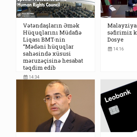
Vətəndaşların Əmək
Malayziya
Hüquqlarını Müdafiə
səfirimiz k
Liqası BMT-nin
Dosye
“Mədəni hüquqlar
14:16
sahəsində xüsusi
məruzəçisinə hesabat
təqdim edib
14:34