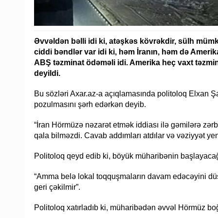
Əvvəldən bəlli idi ki, atəşkəs kövrəkdir, sülh mü
ciddi bəndlər var idi ki, həm İranın, həm də Ameri
ABŞ təzminat ödəməli idi. Amerika heç vaxt təzmi
deyildi.
Bu sözləri Axar.az-a açıqlamasında politoloq Elxan 
pozulmasını şərh edərkən deyib.
“İran Hörmüzə nəzarət etmək iddiası ilə gəmilərə zərb
qala bilməzdi. Cavab addımları atdılar və vəziyyət yeni
Politoloq qeyd edib ki, böyük müharibənin başlayacağı
“Amma belə lokal toqquşmaların davam edəcəyini dü
geri çəkilmir”.
Politoloq xatırladıb ki, müharibədən əvvəl Hörmüz bo