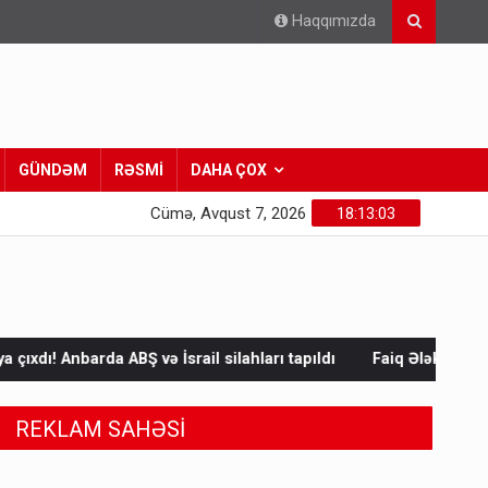
Haqqımızda
GÜNDƏM
RƏSMİ
DAHA ÇOX
Cümə, Avqust 7, 2026
18:13:05
ə İsrail silahları tapıldı
Faiq Ələkbərlinin “Türk xalqları fəlsə
REKLAM SAHƏSİ