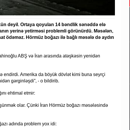
mkün deyil. Ortaya qoyulan 14 bəndlik sənəddə elə
kanın yerinə yetirməsi problemli görünürdü. Məsələn,
nat ödəməz. Hörmüz boğazı ilə bağlı məsələ də aydın
Şahinoğlu ABŞ və İran arasında atəşkəsin yenidən
ə endirdi. Amerika da böyük dövlət kimi buna seyrçi
dən gərginləşdi”, - o bildirib.
nı ehtimal etmir:
şünmək olar. Çünki İran Hörmüz boğazı məsələsində
ğazı adında problem yox idi: