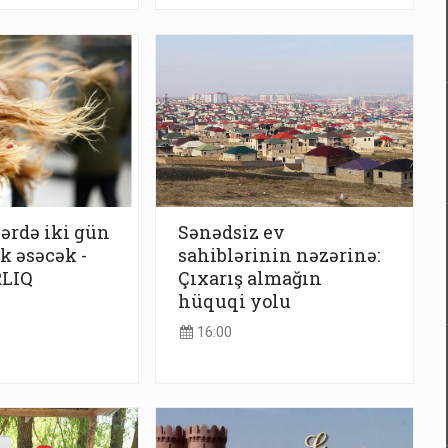
lərdə iki gün
Sənədsiz ev
k əsəcək -
sahiblərinin nəzərinə:
LIQ
Çıxarış almağın
hüquqi yolu
16:00