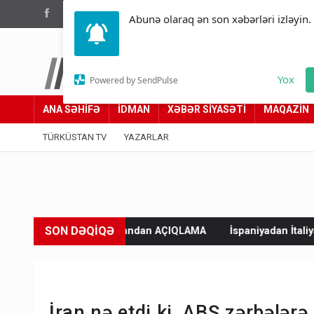
(012) 449 94 05
Abunə olaraq ən son xəbərləri izləyin.
Türküstan.az
Yox
Powered by SendPulse
Adımız yolumuzdur
ANA SƏHİFƏ
İDMAN
XƏBƏR SİYASƏTİ
MAQAZİN
TÜRKÜSTAN TV
YAZARLAR
SON DƏQİQƏ
- Ərdoğandan AÇIQLAMA
İspaniyadan İtaliyaya sərt xəbərdarlıq: 
İran nə etdi ki, ABŞ zərbələr