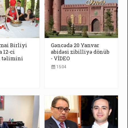
mai Birliyi
Gəncədə 20 Yanvar
 12-ci
abidəsi zibilliyə dönüb
 təlimini
- VİDEO
15:04