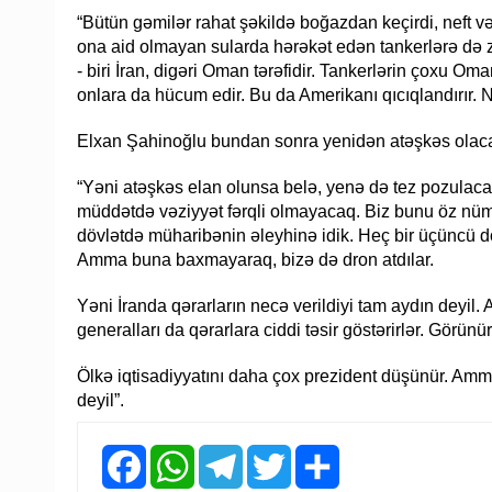
“Bütün gəmilər rahat şəkildə boğazdan keçirdi, neft və
ona aid olmayan sularda hərəkət edən tankerlərə də zə
- biri İran, digəri Oman tərəfidir. Tankerlərin çoxu Om
onlara da hücum edir. Bu da Amerikanı qıcıqlandırır. 
Elxan Şahinoğlu bundan sonra yenidən atəşkəs olaca
“Yəni atəşkəs elan olunsa belə, yenə də tez pozulacaq
müddətdə vəziyyət fərqli olmayacaq. Biz bunu öz nü
dövlətdə müharibənin əleyhinə idik. Heç bir üçüncü d
Amma buna baxmayaraq, bizə də dron atdılar.
Yəni İranda qərarların necə verildiyi tam aydın deyil. Al
generalları da qərarlara ciddi təsir göstərirlər. Görün
Ölkə iqtisadiyyatını daha çox prezident düşünür. Amma
deyil”.
Facebook
WhatsApp
Telegram
Twitter
Share