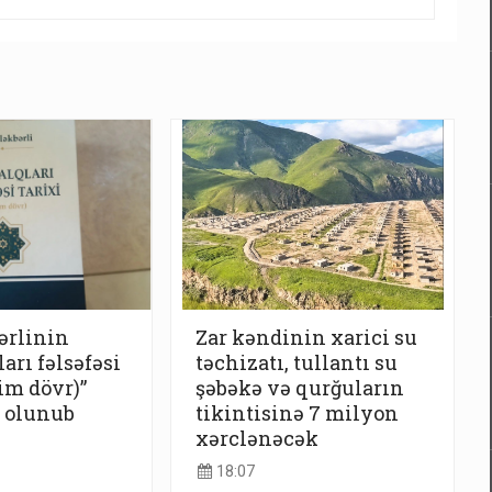
ərlinin
Zar kəndinin xarici su
arı fəlsəfəsi
təchizatı, tullantı su
im dövr)”
şəbəkə və qurğuların
r olunub
tikintisinə 7 milyon
xərclənəcək
18:07