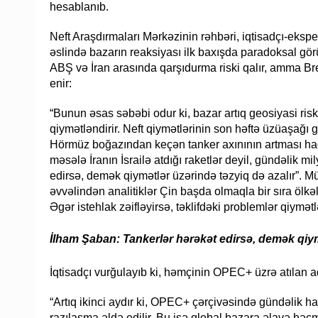
hesablanıb.
Neft Araşdırmaları Mərkəzinin rəhbəri, iqtisadçı-eksp
əslində bazarın reaksiyası ilk baxışda paradoksal görü
ABŞ və İran arasında qarşıdurma riski qalır, amma Bre
enir:
“Bunun əsas səbəbi odur ki, bazar artıq geosiyasi riskdə
qiymətləndirir. Neft qiymətlərinin son həftə üzüaşağı
Hörmüz boğazından keçən tanker axınının artması ha
məsələ İranın İsrailə atdığı raketlər deyil, gündəlik mi
edirsə, demək qiymətlər üzərində təzyiq də azalır”. M
əvvəlindən analitiklər Çin başda olmaqla bir sıra ölkə
Əgər istehlak zəifləyirsə, təklifdəki problemlər qiymətl
İlham Şaban: Tankerlər hərəkət edirsə, demək qiym
İqtisadçı vurğulayıb ki, həmçinin OPEC+ üzrə atılan ad
“Artıq ikinci aydır ki, OPEC+ çərçivəsində gündəlik h
razılaşma əldə edilir. Bu isə qlobal bazara əlavə həc