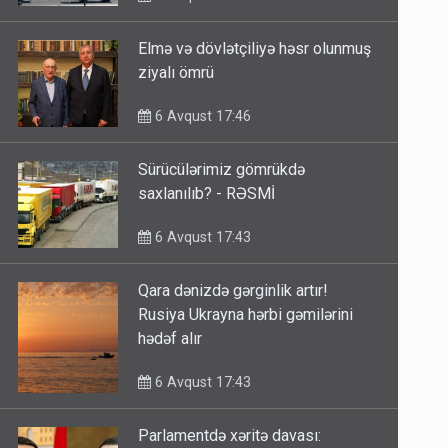
Elmə və dövlətçiliyə həsr olunmuş
ziyalı ömrü
6 Avqust 17:46
Sürücülərimiz gömrükdə
saxlanılıb? - RƏSMİ
6 Avqust 17:43
Qara dənizdə gərginlik artır!
Rusiya Ukrayna hərbi gəmilərini
hədəf alır
6 Avqust 17:43
Parlamentdə xəritə davası: