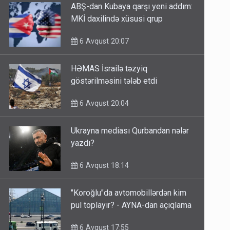
ABŞ-dan Kubaya qarşı yeni addım:
MKİ daxilində xüsusi qrup
6 Avqust 20:07
HƏMAS İsrailə təzyiq
göstərilməsini tələb etdi
6 Avqust 20:04
Ukrayna mediası Qurbandan nələr
yazdı?
6 Avqust 18:14
"Koroğlu"da avtomobillərdən kim
pul toplayır? - AYNA-dan açıqlama
6 Avqust 17:55