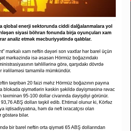
 qlobal enerji sektorunda ciddi dalğalanmalara yol
inləşən siyasi böhran fonunda birja oyunçuları xam
rar analiz etmək məcburiyyətində qalıblar.
t” markalı xam neftin dəyəri son vaxtlar hər barel üçün
diqqət mərkəzində isə əsasən Hörmüz boğazındakı
inistrasiyasının təhlillərinə görə, qarşıdakı dövrdə
dər irəliləməsi tamamilə mümkündür.
neftin təqribən 20 faizi məhz Hörmüz boğazının payına
ya blokada qiymətlərin kəskin şəkildə dəyişməsinə rəvac
in təxminən 95-100 dollar civarında dəyişdiyi görünür.
 93,76 ABŞ dolları təşkil edib. Ehtimal olunur ki, Körfəz
 iqtisadiyyatına, həm də neft ixracatçısı olan
 göstərə bilər.
ndə bir barel neftin orta qiyməti 65 ABŞ dollarından