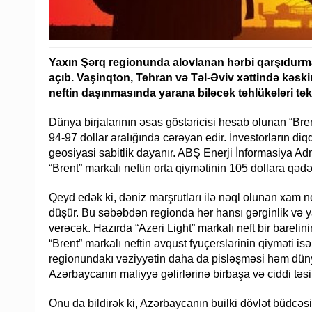
Yaxın Şərq regionunda alovlanan hərbi qarşıdurma
açıb. Vaşinqton, Tehran və Təl-Əviv xəttində kəsk
neftin daşınmasında yarana biləcək təhlükələri tək
Dünya birjalarının əsas göstəricisi hesab olunan “Bren
94-97 dollar aralığında cərəyan edir. İnvestorların 
geosiyasi sabitlik dayanır. ABŞ Enerji İnformasiya Adm
“Brent” markalı neftin orta qiymətinin 105 dollara qə
Qeyd edək ki, dəniz marşrutları ilə nəql olunan xam 
düşür. Bu səbəbdən regionda hər hansı gərginlik və 
verəcək. Hazırda “Azeri Light” markalı neft bir barelin
“Brent” markalı neftin avqust fyuçerslərinin qiyməti isə
regionundakı vəziyyətin daha da pisləşməsi həm dünya
Azərbaycanın maliyyə gəlirlərinə birbaşa və ciddi təsir
Onu da bildirək ki, Azərbaycanın builki dövlət büdcəsi