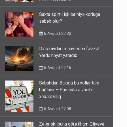
Saxta spirtli içkilər niyə korluğa
səbəb olur?
6 Avqust 22:33
Dinozavrları məhv edən fəlakət:
Yerdə həyat yaradıb
6 Avqust 22:16
Sabahdan Bakıda bu yollar tam
bağlanır – Sürücülərə vacib
xəbərdarlıq
6 Avqust 22:08
Zelenski buna görə İlham Əliyevə