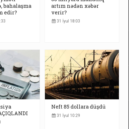
ə, bahalaşma
artım nədən xəbər
 edir?
verir?
:33
31 İyul 18:03
asiya
Neft 85 dollara düşdü
AÇIQLANDI
31 İyul 10:29
3