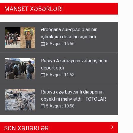
MANŞET XƏBƏRLƏRİ
Rusiya Azərbaycan vətədaşlarını
deport etdi
5 Avqust 11:53
Rusiya azərbaycanlı diasporun
obyektini məhv etdi - FOTOLAR
5 Avqust 10:58
Bu tarixdən HAVALAR DƏYİŞİR -
İSTİLƏR BİTİR
4 Avqust 22:04
ŞOK! David Seliverstov ölkədən
SON XƏBƏRLƏR
qaçdı