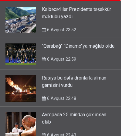
6 Avqust 14:14
Kəlbəcərlilər Prezidentə təşəkkür
məktubu yazdı
Bu ölkələrə şəxsiyyət vəsiqəsi ilə
gedə biləcəksiniz - SİYAHI
6 Avqust 23:52
6 Avqust 10:53
"Qarabağ" "Dinamo"ya məğlub oldu
Ərdoğana sui-qəsd planının
6 Avqust 22:59
iştirakçısı detalları açıqladı
5 Avqust 16:56
Rusiya bu dəfə dronlarla alman
gəmisini vurdu
6 Avqust 22:48
Avropada 25 mindən çox insan
ölüb
6 Avqust 22:43