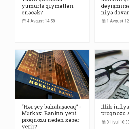
yumurta qiymətləri
dəyişmirs
enəcək?
niyə davam
4 Avqust 14:58
1 Avqust 12
“Hər şey bahalaşacaq” -
İllik infly
Mərkəzi Bankın yeni
proqnozu 
proqnozu nədən xəbər
31 İyul 10:3
verir?