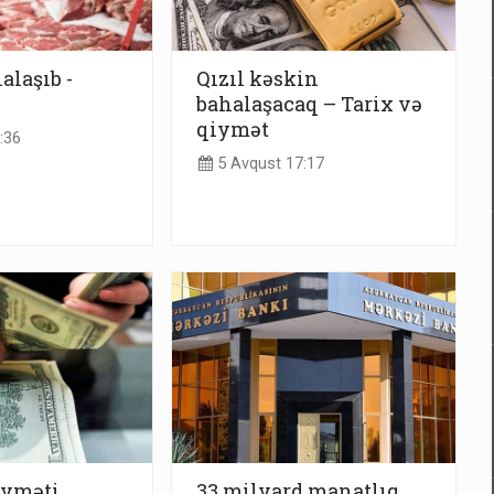
alaşıb -
Qızıl kəskin
bahalaşacaq – Tarix və
qiymət
:36
5 Avqust 17:17
iyməti
33 milyard manatlıq