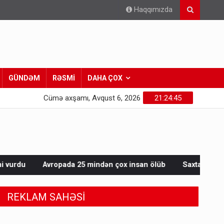
Haqqımızda
GÜNDƏM
RƏSMİ
DAHA ÇOX
Cümə axşamı, Avqust 6, 2026
21:24:47
25 mindən çox insan ölüb
Saxta spirtli içkilər niyə korluğa 
REKLAM SAHƏSİ