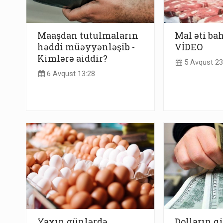
Maaşdan tutulmaların
Mal əti bah
həddi müəyyənləşib -
VİDEO
Kimlərə aiddir?
5 Avqust 23
6 Avqust 13:28
Yaxın günlərdə
Dolların q