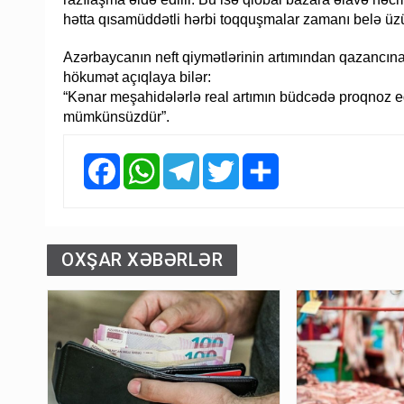
hətta qısamüddətli hərbi toqquşmalar zamanı belə üzü
Azərbaycanın neft qiymətlərinin artımından qazancına
hökumət açıqlaya bilər:
“Kənar meşahidələrlə real artımın büdcədə proqnoz e
mümkünsüzdür”.
Facebook
WhatsApp
Telegram
Twitter
Share
OXŞAR XƏBƏRLƏR