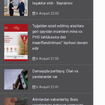
təşəkkür etdi - Bayramov
6 Avqust 22:02
“İşğaldan azad edilmiş ərazilərə
geri qayıdan insanların mina və
PHS təhlükəsinə dair
maarifləndirilməsi” layihəsi davam
edir
6 Avqust 21:55
Dəməşqdə partlayış: Ölən və
yaralananlar var
6 Avqust 21:41
Alimlərdən xəbərdarlıq: Bunu