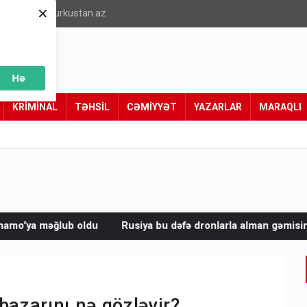
×
info@turkustan.az
Hə
KRİMİNAL
TƏHSİL
CƏMİYYƏT
YAZARLAR
MARAQLI
Rusiya bu dəfə dronlarla alman gəmisini vurdu
Avropada 
bazarını nə gözləyir?