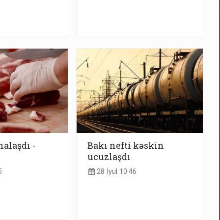
halaşdı -
Bakı nefti kəskin
ucuzlaşdı
5
28 İyul 10:46