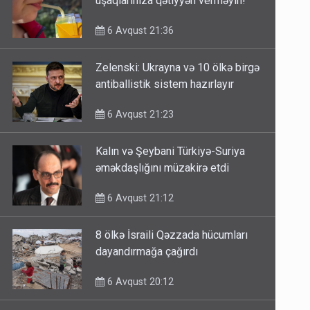
uşaqlarınıza qətiyyən verməyin!
6 Avqust 21:36
Zelenski: Ukrayna və 10 ölkə birgə
antiballistik sistem hazırlayır
6 Avqust 21:23
Kalın və Şeybani Türkiyə-Suriya
əməkdaşlığını müzakirə etdi
6 Avqust 21:12
8 ölkə İsraili Qəzzada hücumları
dayandırmağa çağırdı
6 Avqust 20:12