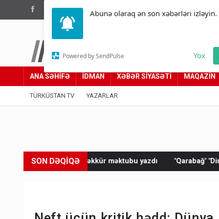
(012) 449 94 05
Abunə olaraq ən son xəbərləri izləyin.
Türküstan.az
Yox
Powered by SendPulse
Adımız yolumuzdur
ANA SƏHİFƏ
İDMAN
XƏBƏR SİYASƏTİ
MAQAZİN
TÜRKÜSTAN TV
YAZARLAR
SON DƏQİQƏ
ə təşəkkür məktubu yazdı
"Qarabağ" "Dinamo"ya məğlub oldu
Neft üçün kritik hədd: Dünya 