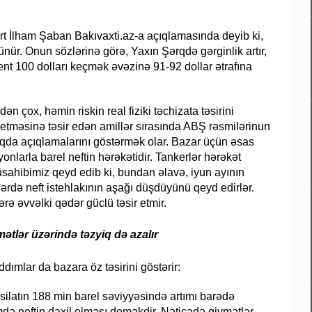
ert İlham Şaban Bakıvaxti.az-a açıqlamasında deyib ki,
nür. Onun sözlərinə görə, Yaxın Şərqdə gərginlik artır,
nt 100 dolları keçmək əvəzinə 91-92 dollar ətrafına
n çox, həmin riskin real fiziki təchizata təsirini
 getməsinə təsir edən amillər sırasında ABŞ rəsmilərinun
qda açıqlamalarını göstərmək olar. Bazar üçün əsas
lyonlarla barel neftin hərəkətidir. Tankerlər hərəkət
üsahibimiz qeyd edib ki, bundan əlavə, iyun ayının
lərdə neft istehlakının aşağı düşdüyünü qeyd edirlər.
ərə əvvəlki qədər güclü təsir etmir.
ətlər üzərində təzyiq də azalır
dımlar da bazara öz təsirini göstərir:
asilatın 188 min barel səviyyəsində artımı barədə
mdə neftin daxil olması deməkdir. Nəticədə qiymətlər