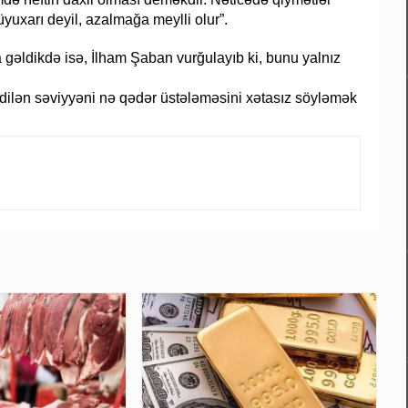
yuxarı deyil, azalmağa meylli olur”.
 gəldikdə isə, İlham Şaban vurğulayıb ki, bunu yalnız
dilən səviyyəni nə qədər üstələməsini xətasız söyləmək