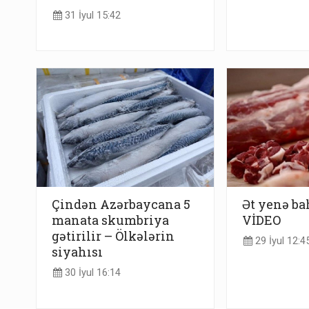
31 İyul 15:42
Çindən Azərbaycana 5
Ət yenə ba
manata skumbriya
VİDEO
gətirilir – Ölkələrin
29 İyul 12:4
siyahısı
30 İyul 16:14