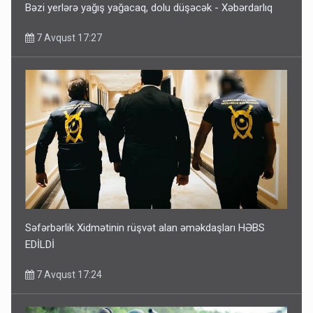
Bəzi yerlərə yağış yağacaq, dolu düşəcək - Xəbərdarlıq
7 Avqust 17:27
Səfərbərlik Xidmətinin rüşvət alan əməkdaşları HƏBS
EDİLDİ
7 Avqust 17:24