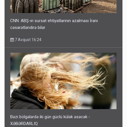
CNN: ABŞ-ın sursat ehtiyatlarının azalması İranı
cəsarətləndirə bilər
7 Avqust 16:24
Bəzi bölgələrdə iki gün güclü külək əsəcək -
XƏBƏRDARLIQ