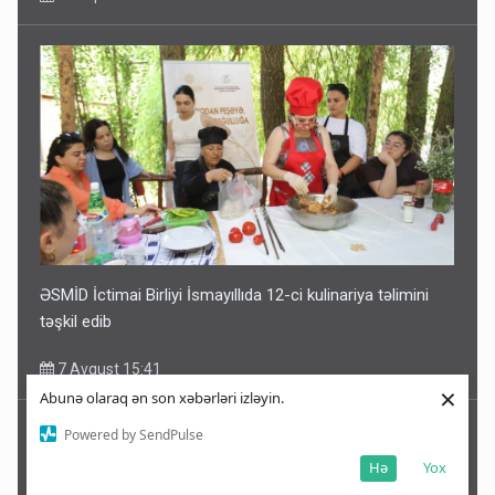
ƏSMİD İctimai Birliyi İsmayıllıda 12-ci kulinariya təlimini
təşkil edib
7 Avqust 15:41
×
Abunə olaraq ən son xəbərləri izləyin.
Powered by SendPulse
Hə
Yox