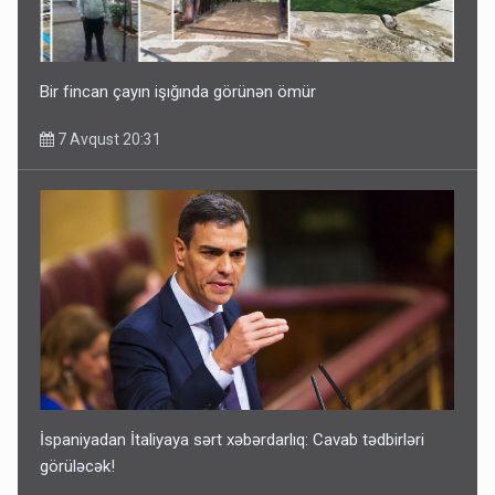
Bir fincan çayın işığında görünən ömür
7 Avqust 20:31
İspaniyadan İtaliyaya sərt xəbərdarlıq: Cavab tədbirləri
görüləcək!