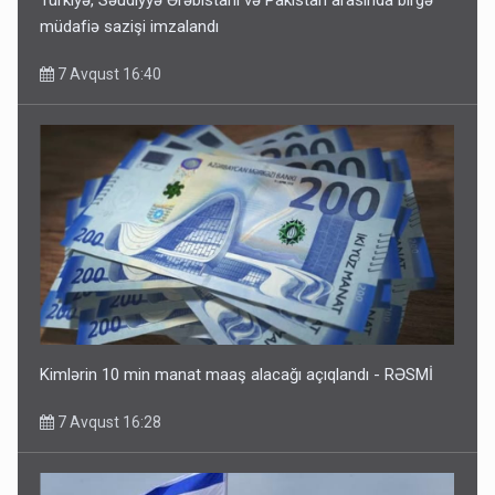
Türkiyə, Səudiyyə Ərəbistanı və Pakistan arasında birgə
müdafiə sazişi imzalandı
7 Avqust 16:40
Kimlərin 10 min manat maaş alacağı açıqlandı - RƏSMİ
7 Avqust 16:28