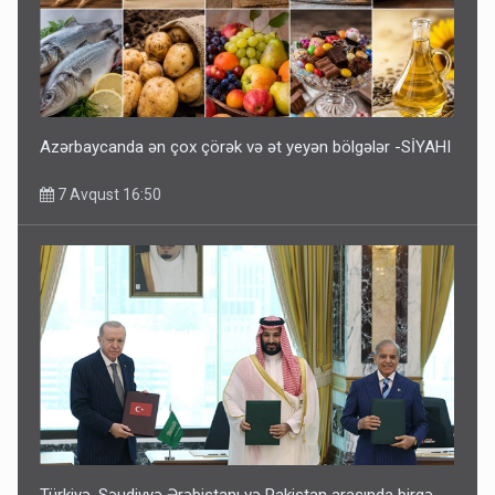
Azərbaycanda ən çox çörək və ət yeyən bölgələr -SİYAHI
7 Avqust 16:50