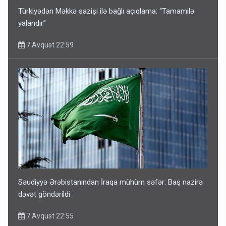
Türkiyədən Məkkə sazişi ilə bağlı açıqlama: “Tamamilə
yalandır”
7 Avqust 22:59
Səudiyyə Ərəbistanından İraqa mühüm səfər: Baş nazirə
dəvət göndərildi
7 Avqust 22:55