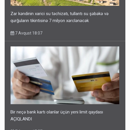
Zar kəndinin xarici su təchizatı, tullantı su şəbəkə və
qurğuların tikintisinə 7 milyon xərclənəcək
7 Avqust 18:07
Bir neçə bank kartı olanlar üçün yeni limit qaydası
AÇIQLANDI