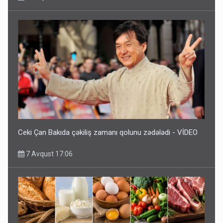
Ceki Çan Bakıda çəkiliş zamanı qolunu zədələdi - VİDEO
7 Avqust 17:06