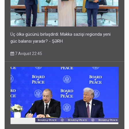
Üç ölkə gücünü birləşdirdi: Məkkə sazişi regionda yeni
güc balansı yaradır? - ŞƏRH
7 Avqust 22:45