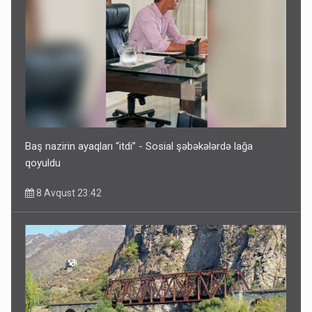
İrəvan dünyaya Azərbaycan üzərindən çıxır – Mühüm
etiraf
8 Avqust 23:19
Baş nazirin ayaqları “itdi” - Sosial şəbəkələrdə lağa
qoyuldu
8 Avqust 23:42
Paşinyan Əliyevə zəng etməsindən danışdı