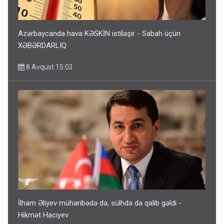
Azərbaycanda hava KƏSKİN istiləşir - Sabah üçün
XƏBƏRDARLIQ
8 Avqust 15:03
İlham Əliyev müharibədə də, sülhdə də qalib gəldi -
Hikmət Hacıyev