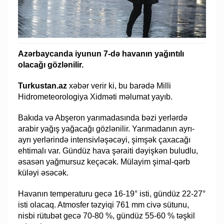
Azərbaycanda iyunun 7-də havanın yağıntılı
olacağı gözlənilir.
Turkustan.az
xəbər verir ki, bu barədə Milli
Hidrometeorologiya Xidməti məlumat yayıb.
Bakıda və Abşeron yarımadasında bəzi yerlərdə
arabir yağış yağacağı gözlənilir. Yarımadanın ayrı-
ayrı yerlərində intensivləşəcəyi, şimşək çaxacağı
ehtimalı var. Gündüz hava şəraiti dəyişkən buludlu,
əsasən yağmursuz keçəcək. Mülayim şimal-qərb
küləyi əsəcək.
Havanın temperaturu gecə 16-19° isti, gündüz 22-27°
isti olacaq. Atmosfer təzyiqi 761 mm civə sütunu,
nisbi rütubət gecə 70-80 %, gündüz 55-60 % təşkil