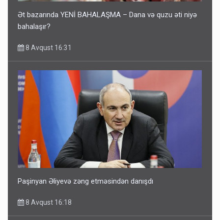
Ət bazarında YENİ BAHALAŞMA – Dana və quzu əti niyə
bahalaşır?
8 Avqust 16:31
Paşinyan Əliyevə zəng etməsindən danışdı
8 Avqust 16:18