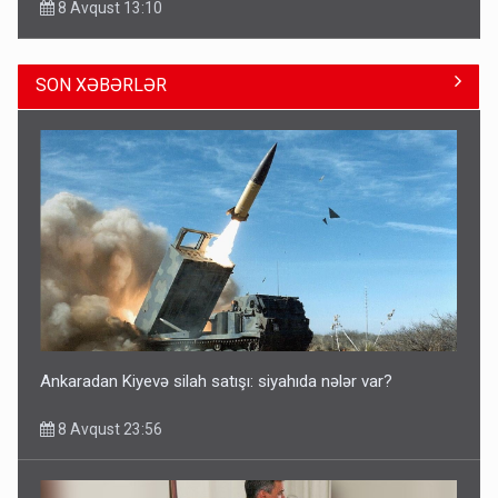
8 Avqust 13:10
SON XƏBƏRLƏR
Azərbaycan bundan hər il 3 milyard dollar qazanacaq
8 Avqust 23:33
Ankaradan Kiyevə silah satışı: siyahıda nələr var?
8 Avqust 23:56