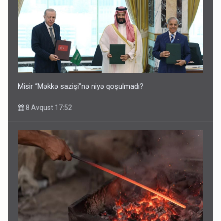
Misir “Məkkə sazişi”nə niyə qoşulmadı?
8 Avqust 17:52