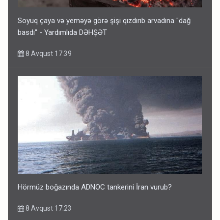
Soyuq çaya və yeməyə görə şişi qızdırıb arvadına "dağ
basdı" - Yardımlıda DƏHŞƏT
8 Avqust 17:39
Hörmüz boğazında ADNOC tankerini İran vurub?
8 Avqust 17:23