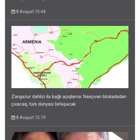
8 Avqust 15:44
Zəngəzur dəhlizi ilə bağlı açıqlama: Naxçıvan blokadadan
çıxacaq, türk dünyası birləşəcək
8 Avqust 15:19