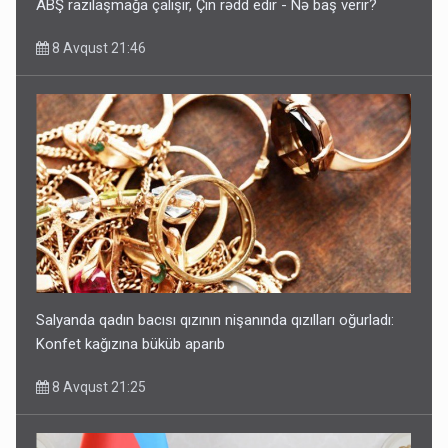
ABŞ razılaşmağa çalışır, Çin rədd edir - Nə baş verir?
8 Avqust 21:46
Salyanda qadın bacısı qızının nişanında qızılları oğurladı:
Konfet kağızına büküb aparıb
8 Avqust 21:25