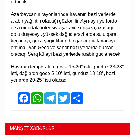
edəcək.
Azərbaycanın rayonlarında havanın bəzi yerlərdə
arabir yağıntılı olacağı gözlənilir. Ayrı-ayrı yerlərdə
qısa müddətə intensivləşəcəyi, şimşək çaxacağı,
dolu düşəcəyi, yüksək dağlıq ərazilərdə sulu qara
keçəcəyi, gecə yağıntıların bir qədər güclənəcəyi
ehtimalı var. Gecə və səhər bəzi yerlərdə duman
olacaq. Şərq küləyi bəzi yerlərdə arabir güclənəcək.
Havanın temperaturu gecə 15-20° isti, gündüz 23-28°
isti, dağlarda gecə 5-10° isti, gündüz 13-18°, bəzi
yerlərdə 20-25° isti olacaq.
Facebook
WhatsApp
Telegram
Twitter
Share
MANŞET XƏBƏRLƏRİ