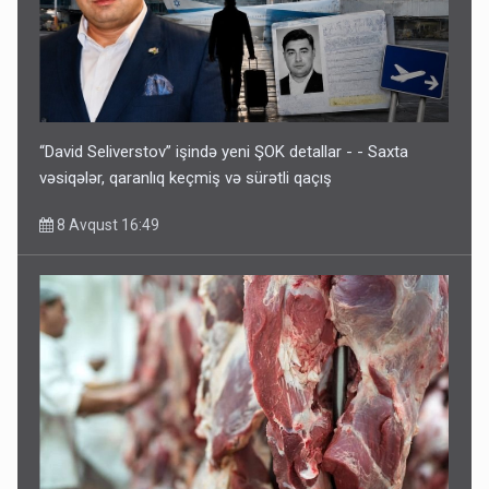
“David Seliverstov” işində yeni ŞOK detallar - - Saxta
vəsiqələr, qaranlıq keçmiş və sürətli qaçış
8 Avqust 16:49