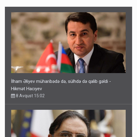
İlham Əliyev müharibədə də, sülhdə də qalib gəldi -
Hikmət Hacıyev
8 Avqust 15:02