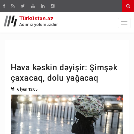
Türküstan.az
Adımız yolumuzdur
Hava kəskin dəyişir: Şimşək
çaxacaq, dolu yağacaq
6 İyun 13:05