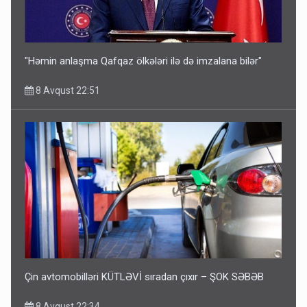
"Həmin anlaşma Qafqaz ölkələri ilə də imzalana bilər"
8 Avqust 22:51
Çin avtomobilləri KÜTLƏVİ sıradan çıxır – ŞOK SƏBƏB
8 Avqust 22:34