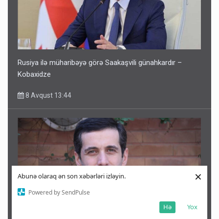
Rusiya ilə müharibəyə görə Saakaşvili günahkardır –
Kobaxidze
8 Avqust 13:44
×
Abunə olaraq ən son xəbərləri izləyin.
Powered by SendPulse
Hə
Yox