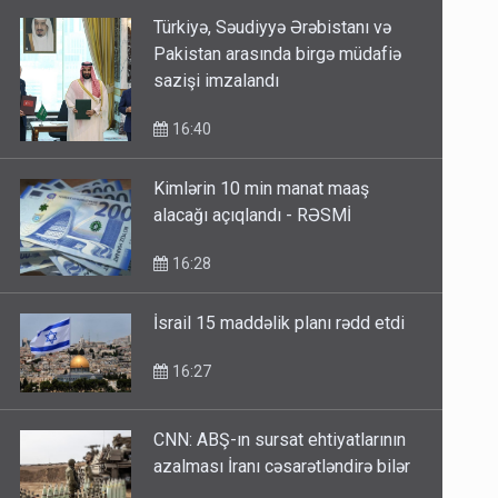
Türkiyə, Səudiyyə Ərəbistanı və
Pakistan arasında birgə müdafiə
sazişi imzalandı
16:40
Kimlərin 10 min manat maaş
alacağı açıqlandı - RƏSMİ
16:28
İsrail 15 maddəlik planı rədd etdi
16:27
CNN: ABŞ-ın sursat ehtiyatlarının
azalması İranı cəsarətləndirə bilər