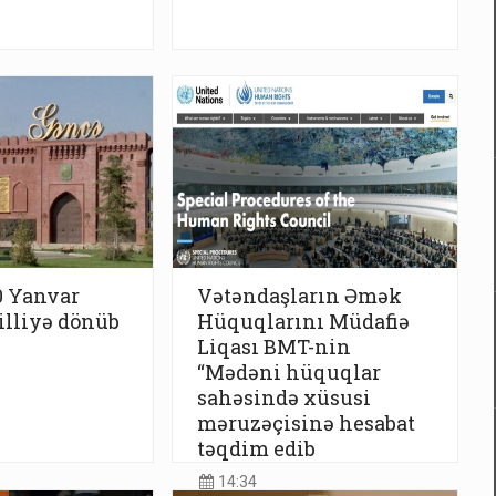
0 Yanvar
Vətəndaşların Əmək
billiyə dönüb
Hüquqlarını Müdafiə
Liqası BMT-nin
“Mədəni hüquqlar
sahəsində xüsusi
məruzəçisinə hesabat
təqdim edib
14:34