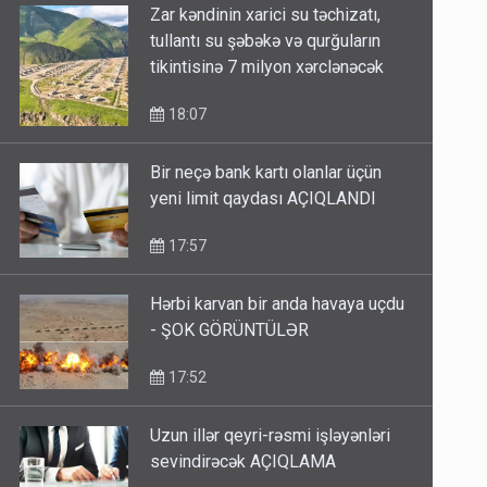
Zar kəndinin xarici su təchizatı,
tullantı su şəbəkə və qurğuların
tikintisinə 7 milyon xərclənəcək
18:07
Bir neçə bank kartı olanlar üçün
yeni limit qaydası AÇIQLANDI
17:57
Hərbi karvan bir anda havaya uçdu
- ŞOK GÖRÜNTÜLƏR
17:52
Uzun illər qeyri-rəsmi işləyənləri
sevindirəcək AÇIQLAMA