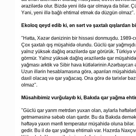
ərazilərdə olur. Bizdə yeni ildə qar olmaya da bilər. Ç
Yəni, yeni illə bağlı ehtimal etmək də düzgün olmaz".
Ekoloq qeyd edib ki, ən sərt və şaxtalı qışlardan bir
"Hətta, Xəzər dənizinin bir hissəsi donmuşdu. 1989-c
Çox şaxtalı qış müşahidə olundu. Güclü qar yağmışdı. 
yalnız yüksək dağlıq ərazilərdə qar görürük. Türkiyə 
görmür. Yalnız yüksək dağlıq ərazilərdə qar müşahidə
yağması arktik və Sibir hava kütlələrinin Azərbaycan
Uzun illərin hesablamasına görə, aparılan müşahidələrə
daxil olacaq və qar yağacaq. Ona görə də tarixlər bəz
olmaz".
Müsahibimiz vurğulayıb ki, Bakıda qar yağma eht
"Güclü qar yarım metrdən yuxarı olan, aylarla həftələ
getməməsinə səbəb olan qardır. Bu da Bakıda demək ol
həftəyə yaxın mənfi temperatur müşahidə oluna bilər. D
gedir. Bu il də qar yağma ehtimalı var. Hazırda Naxç