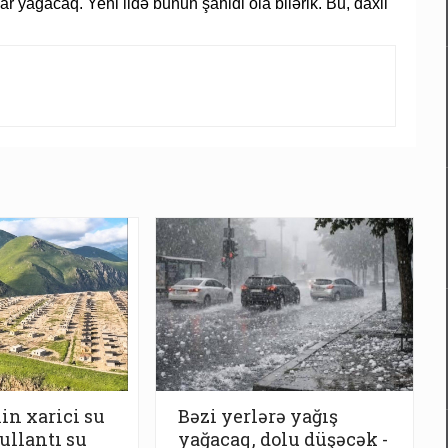
r yağacaq. Yeni ildə bunun şahidi ola bilərik. Bu, daxil
in xarici su
Bəzi yerlərə yağış
tullantı su
yağacaq, dolu düşəcək -