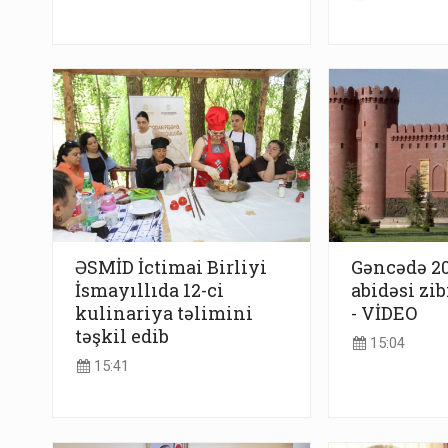
ƏSMİD İctimai Birliyi
Gəncədə 2
İsmayıllıda 12-ci
abidəsi zi
kulinariya təlimini
- VİDEO
təşkil edib
15:04
15:41