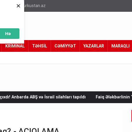
×
info@turkustan.az
Hə
KRİMİNAL
TƏHSİL
CƏMİYYƏT
YAZARLAR
MARAQLI
il silahları tapıldı
Faiq Ələkbərlinin “Türk xalqları fəlsəfəsi 
caq? - AÇIQLAMA