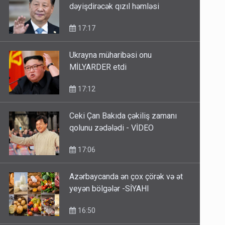
dəyişdirəcək qızıl həmləsi
17:17
Ukrayna müharibəsi onu
MİLYARDER etdi
17:12
Ceki Çan Bakıda çəkiliş zamanı
qolunu zədələdi - VİDEO
17:06
Azərbaycanda ən çox çörək və ət
yeyən bölgələr -SİYAHI
16:50