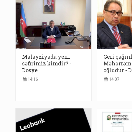
Malayziyada yeni
Geri çağırı
səfirimiz kimdir? -
Məhərrəm
Dosye
oğludur - 
14:16
14:07