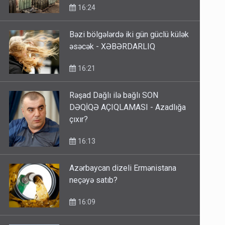
16:24
Bəzi bölgələrdə iki gün güclü külək
əsəcək - XƏBƏRDARLIQ
16:21
Rəşad Dağlı ilə bağlı SON
DƏQİQƏ AÇIQLAMASI - Azadlığa
çıxır?
16:13
Azərbaycan dizeli Ermənistana
neçəyə satıb?
16:09