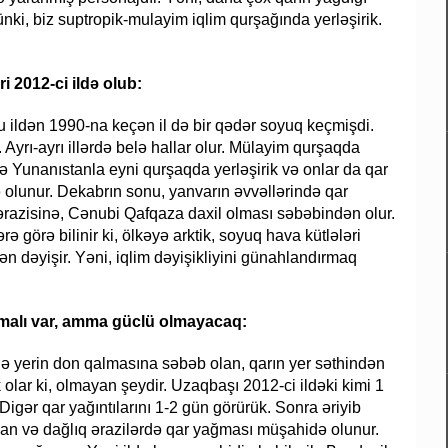
ünki, biz suptropik-mulayim iqlim qurşağında yerləşirik.
i 2012-ci ildə olub:
u ildən 1990-na keçən il də bir qədər soyuq keçmişdi.
Ayrı-ayrı illərdə belə hallar olur. Mülayim qurşaqda
və Yunanıstanla eyni qurşaqda yerləşirik və onlar da qar
 olunur. Dekabrın sonu, yanvarın əvvəllərində qar
 ərazisinə, Cənubi Qafqaza daxil olması səbəbindən olur.
 görə bilinir ki, ölkəyə arktik, soyuq hava kütlələri
ən dəyişir. Yəni, iqlim dəyişikliyini günahlandırmaq
imalı var, amma güclü olmayacaq:
rlə yerin don qalmasına səbəb olan, qarın yer səthindən
ar ki, olmayan şeydir. Uzaqbaşı 2012-ci ildəki kimi 1
igər qar yağıntılarını 1-2 gün görürük. Sonra əriyib
ıvan və dağlıq ərazilərdə qar yağması müşahidə olunur.