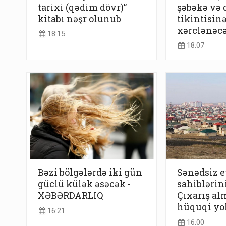
tarixi (qədim dövr)”
şəbəkə və 
kitabı nəşr olunub
tikintisin
xərclənəc
18:15
18:07
Bəzi bölgələrdə iki gün
Sənədsiz e
güclü külək əsəcək -
sahiblərin
XƏBƏRDARLIQ
Çıxarış al
hüquqi yo
16:21
16:00