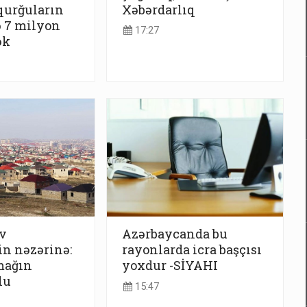
qurğuların
Xəbərdarlıq
ə 7 milyon
17:27
ək
v
Azərbaycanda bu
in nəzərinə:
rayonlarda icra başçısı
mağın
yoxdur -SİYAHI
lu
15:47