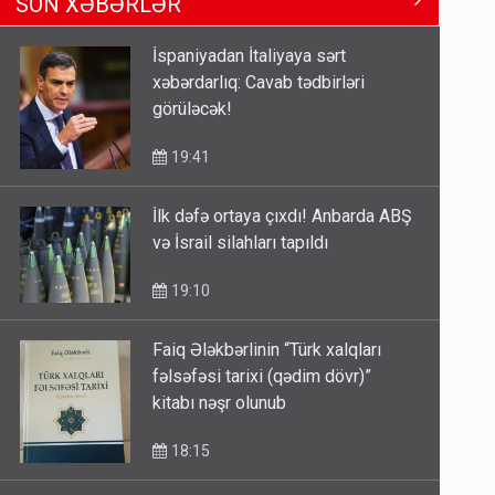
SON XƏBƏRLƏR
Məhərrəmovun oğludur - DOSYE
14:07
İspaniyadan İtaliyaya sərt
xəbərdarlıq: Cavab tədbirləri
Media və Yayım Şurasına əlavə
görüləcək!
hüquq və vəzifələr verilib
13:24
19:41
İlk dəfə ortaya çıxdı! Anbarda ABŞ
Kartdan karta istədiyiniz qədər
və İsrail silahları tapıldı
köçürmə edə bilərsiniz - VİDEO
11:06
19:10
Faiq Ələkbərlinin “Türk xalqları
fəlsəfəsi tarixi (qədim dövr)”
kitabı nəşr olunub
18:15