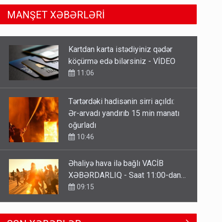
MANŞET XƏBƏRLƏRİ
Tərtərdəki hadisənin sirri açıldı:
Ər-arvadı yandırıb 15 min manatı
oğurladı
10:46
Əhaliyə hava ilə bağlı VACİB
XƏBƏRDARLIQ - Saat 11:00-dan…
09:15
ŞOK! David Seliverstov ölkədən
qaçdı
6 Avqust 14:14
Geri çağırılan səfir Abel