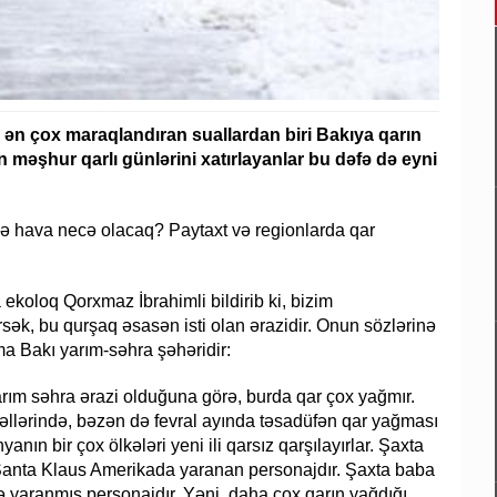
ni ən çox maraqlandıran suallardan biri Bakıya qarın
n məşhur qarlı günlərini xatırlayanlar bu dəfə də eyni
ə hava necə olacaq? Paytaxt və regionlarda qar
 ekoloq Qorxmaz İbrahimli bildirib ki, bizim
sək, bu qurşaq əsasən isti olan ərazidir. Onun sözlərinə
ma Bakı yarım-səhra şəhəridir:
yarım səhra ərazi olduğuna görə, burda qar çox yağmır.
əllərində, bəzən də fevral ayında təsadüfən qar yağması
ın bir çox ölkələri yeni ili qarsız qarşılayırlar. Şaxta
Santa Klaus Amerikada yaranan personajdır. Şaxta baba
ə yaranmış personajdır. Yəni, daha çox qarın yağdığı