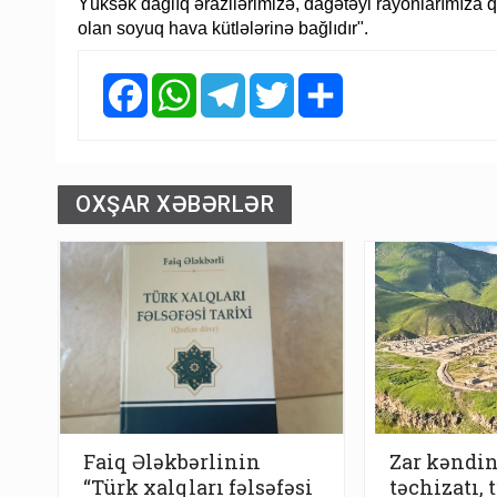
Yüksək dağlıq ərazilərimizə, dağətəyi rayonlarımıza qa
olan soyuq hava kütlələrinə bağlıdır".
Facebook
WhatsApp
Telegram
Twitter
Share
OXŞAR XƏBƏRLƏR
Faiq Ələkbərlinin
Zar kəndin
“Türk xalqları fəlsəfəsi
təchizatı, 