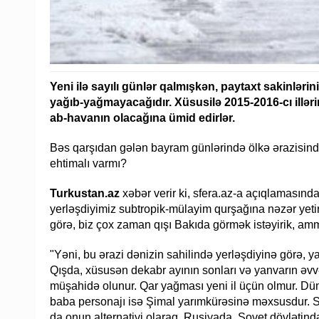
Yeni ilə sayılı günlər qalmışkən, paytaxt sakinləri
yağıb-yağmayacağıdır. Xüsusilə 2015-2016-cı illəri
ab-havanın olacağına ümid edirlər.
Bəs qarşıdan gələn bayram günlərində ölkə ərazisind
ehtimalı varmı?
Turkustan.az
xəbər verir ki, sfera.az-a açıqlamasında
yerləşdiyimiz subtropik-mülayim qurşağına nəzər yetir
görə, biz çox zaman qışı Bakıda görmək istəyirik, am
"Yəni, bu ərazi dənizin sahilində yerləşdiyinə görə, 
Qışda, xüsusən dekabr ayının sonları və yanvarın əvv
müşahidə olunur. Qar yağması yeni il üçün olmur. Dünyan
baba personajı isə Şimal yarımkürəsinə məxsusdur. 
da onun alternativi olaraq, Rusiyada, Sovet dövlətind