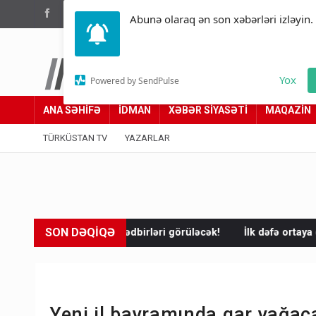
(012) 449 94 05
Abunə olaraq ən son xəbərləri izləyin.
Türküstan.az
Yox
Powered by SendPulse
Adımız yolumuzdur
ANA SƏHİFƏ
İDMAN
XƏBƏR SİYASƏTİ
MAQAZİN
TÜRKÜSTAN TV
YAZARLAR
SON DƏQİQƏ
 tədbirləri görüləcək!
İlk dəfə ortaya çıxdı! Anbarda ABŞ və İsra
Yeni il bayramında qar yağa