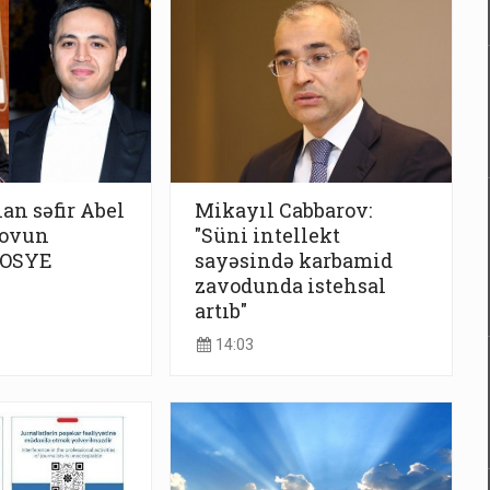
lan səfir Abel
Mikayıl Cabbarov:
ovun
"Süni intellekt
DOSYE
sayəsində karbamid
zavodunda istehsal
artıb"
14:03