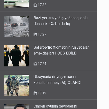
17:32
Bəzi yerlərə yağış yağacaq, dolu
düşəcək - Xəbərdarlıq
17:27
Səfərbərlik Xidmətinin rüşvət alan
əməkdaşları HƏBS EDİLDİ
17:24
Ukraynada döyüşən xarici
könüllülərin sayı AÇIQLANDI
17:19
Çindən oyunun qaydalarını