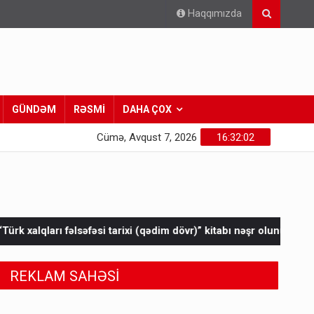
Haqqımızda
GÜNDƏM
RƏSMİ
DAHA ÇOX
Cümə, Avqust 7, 2026
16:32:04
tarixi (qədim dövr)” kitabı nəşr olunub
Zar kəndinin xarici su t
REKLAM SAHƏSİ