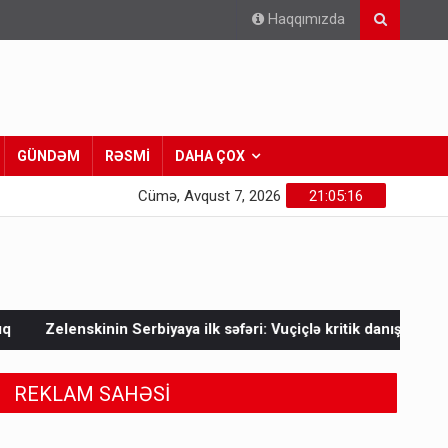
Haqqımızda
GÜNDƏM
RƏSMİ
DAHA ÇOX
Cümə, Avqust 7, 2026
21:05:18
 səfəri: Vuçiçlə kritik danışıqlar
Mask Ukraynaya bunu etməy
REKLAM SAHƏSİ