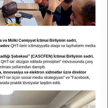
 və Mülki Cəmiyyət İctimai Birliyinin sədri,
mədov
QHT-lərin ictimaiyyətlə əlaqə və layihələrin media
dlığı Şəbəkəsi” (CASCFEN) İctimai Birliyinin sədri,
 QHT-lər: düzgün istifadə prinsipləri” mövzusunda çıxış
rılması yollarından danışıb.
innovasiya və elektron xidmətlər üzrə direktor
HT-lər üçün sosial media strategiyası” və “Facebook,
arədə praktik tövsiyələr təqdim edib.