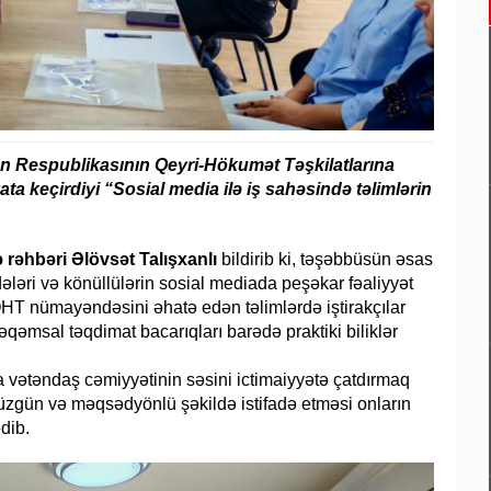
can Respublikasının Qeyri-Hökumət Təşkilatlarına
ata keçirdiyi “Sosial media ilə iş sahəsində təlimlərin
ə rəhbəri Əlövsət Talışxanlı
bildirib ki, təşəbbüsün əsas
əri və könüllülərin sosial mediada peşəkar fəaliyyət
QHT nümayəndəsini əhatə edən təlimlərdə iştirakçılar
əqəmsal təqdimat bacarıqları barədə praktiki biliklər
vətəndaş cəmiyyətinin səsini ictimaiyyətə çatdırmaq
düzgün və məqsədyönlü şəkildə istifadə etməsi onların
edib.