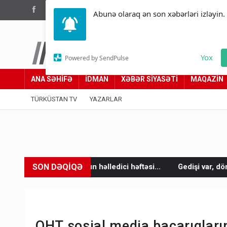
(012) 449 94 05
Abunə olaraq ən son xəbərləri izləyin.
Türküstan.az
Yox
Powered by SendPulse
Adımız yolumuzdur
ANA SƏHİFƏ
İDMAN
XƏBƏR SİYASƏTİ
MAQAZİN
TÜRKÜSTAN TV
YAZARLAR
SON DƏQİQƏ
edici həftəsi...
Gedişi var, dönüşü yox: Bakı-Tbilisi-Bakı qata
QHT sosial media bacarıqların