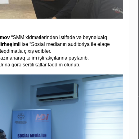
himov
“SMM xidmətlərindən istifadə və beynəlxalq
irhəşimli
isə “Sosial medianın auditoriya ilə əlaqə
əqdimatla çıxış ediblər.
zırlanaraq təlim iştirakçılarına paylanıb.
alrına görə sertifikatlar təqdim olunub.