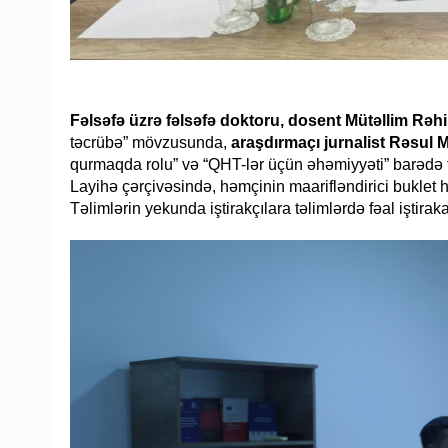
Fəlsəfə üzrə fəlsəfə doktoru, dosent Mütəllim Rə
təcrübə” mövzusunda,
araşdırmaçı jurnalist Rəsul M
qurmaqda rolu” və “QHT-lər üçün əhəmiyyəti” barədə t
Layihə çərçivəsində, həmçinin maarifləndirici buklet ha
Təlimlərin yekunda iştirakçılara təlimlərdə fəal iştirak