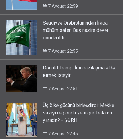
7 Avqust 22:59
Səudiyyə Ərəbistanından İraqa
mühüm səfər: Baş nazirə dəvət
göndərildi
7 Avqust 22:55
Donald Tramp: İran razılaşma əldə
etmək istəyir
7 Avqust 22:51
Üç ölkə gücünü birləşdirdi: Məkkə
sazişi regionda yeni güc balansı
yaradır? - ŞƏRH
7 Avqust 22:45