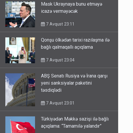
Mask Ukraynaya bunu etməyə
icazə verməyəcək
7 Avqust 23:11
Qonşu ölkədən tarixi razılaşma ilə
bağlı qalmaqallı açıqlama
7 Avqust 23:04
ABŞ Senatı Rusiya və İrana qarşı
yeni sanksiyalar paketini
təsdiqlədi
7 Avqust 23:01
Türkiyədən Məkkə sazişi ilə bağlı
açıqlama: “Tamamilə yalandır”