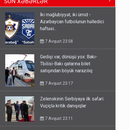
SON XƏBƏRLƏR
Tbilisi-Bakı qatarına bilet
satışından böyük narazılıq
İki məğlubiyyət, iki ümid -
7 Avqust 23:17
Azərbaycan futbolunun həlledici
həftəsi...
Geri çağırılan səfir Abel
Məhərrəmovun oğludur - DOSYE
7 Avqust 23:58
7 Avqust 14:07
Gedişi var, dönüşü yox: Bakı-
Media və Yayım Şurasına əlavə
Tbilisi-Bakı qatarına bilet
hüquq və vəzifələr verilib
satışından böyük narazılıq
7 Avqust 13:24
7 Avqust 23:17
Zelenskinin Serbiyaya ilk səfəri:
Vuçiçlə kritik danışıqlar
7 Avqust 23:11