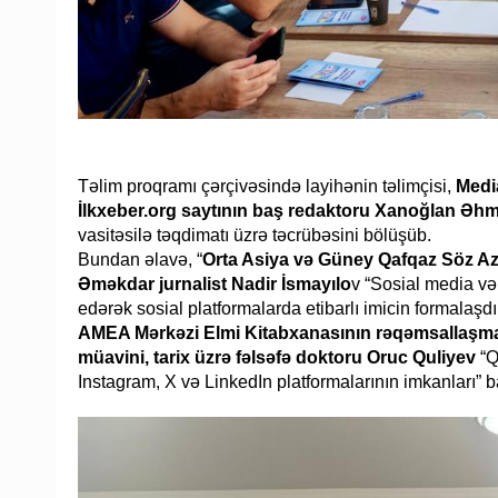
Təlim proqramı çərçivəsində layihənin təlimçisi,
Media
İlkxeber.org saytının baş redaktoru Xanoğlan Əh
vasitəsilə təqdimatı üzrə təcrübəsini bölüşüb.
Bundan əlavə, “
Orta Asiya və Güney Qafqaz Söz Aza
Əməkdar jurnalist Nadir İsmayılo
v “Sosial media və
edərək sosial platformalarda etibarlı imicin formalaşdı
AMEA Mərkəzi Elmi Kitabxanasının rəqəmsallaşma, 
müavini, tarix üzrə fəlsəfə doktoru Oruc Quliyev
“Q
Instagram, X və LinkedIn platformalarının imkanları” b