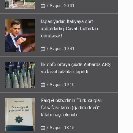
7 Avqust 20:31
İspaniyadan İtaliyaya sərt
xəbərdarlıq: Cavab tədbirləri
görüləcək!
7 Avqust 19:41
İlk dəfə ortaya çıxdı! Anbarda ABŞ
və İsrail silahları tapıldı
7 Avqust 19:10
Faiq Ələkbərlinin “Türk xalqları
fəlsəfəsi tarixi (qədim dövr)”
kitabı nəşr olunub
7 Avqust 18:15