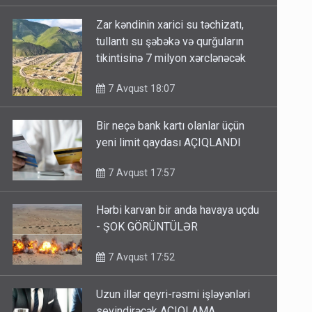
Zar kəndinin xarici su təchizatı,
tullantı su şəbəkə və qurğuların
tikintisinə 7 milyon xərclənəcək
7 Avqust 18:07
Bir neçə bank kartı olanlar üçün
yeni limit qaydası AÇIQLANDI
7 Avqust 17:57
Hərbi karvan bir anda havaya uçdu
- ŞOK GÖRÜNTÜLƏR
7 Avqust 17:52
Uzun illər qeyri-rəsmi işləyənləri
sevindirəcək AÇIQLAMA