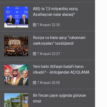
ABŞ-la 7,5 milyardlıq saziş:
Azərbaycan nələr alacaq?
7 Avqust 22:35
Rusiya və İrana qarşı “cəhənnəm
sanksiyaları” təsdiqləndi
7 Avqust 22:27
Yeni hərbi ittifaqın hədəfi hansı
ölkədir? - Ərdoğandan AÇIQLAMA
7 Avqust 20:50
Bir fincan çayın işığında görünən
ömür