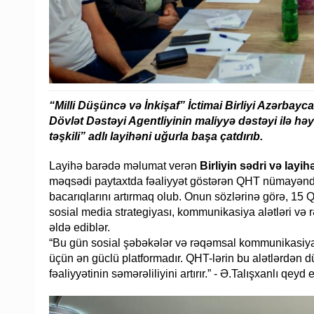
“Milli Düşüncə və İnkişaf” İctimai Birliyi Azərbay
Dövlət Dəstəyi Agentliyinin maliyyə dəstəyi ilə həy
təşkili” adlı layihəni uğurla başa çatdırıb.
Layihə barədə məlumat verən
Birliyin sədri və layih
məqsədi paytaxtda fəaliyyət göstərən QHT nümayəndəl
bacarıqlarını artırmaq olub. Onun sözlərinə görə, 15 
sosial media strategiyası, kommunikasiya alətləri və r
əldə ediblər.
“Bu gün sosial şəbəkələr və rəqəmsal kommunikasiya 
üçün ən güclü platformadır. QHT-lərin bu alətlərdən 
fəaliyyətinin səmərəliliyini artırır.” - Ə.Talışxanlı qeyd 