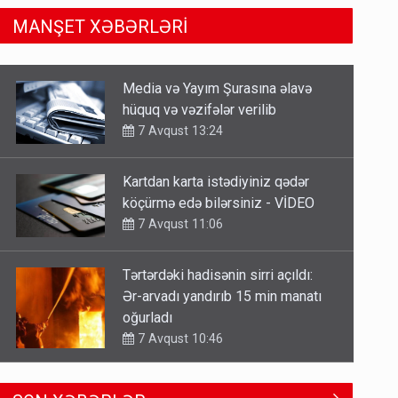
MANŞET XƏBƏRLƏRİ
Kartdan karta istədiyiniz qədər
köçürmə edə bilərsiniz - VİDEO
7 Avqust 11:06
Tərtərdəki hadisənin sirri açıldı:
Ər-arvadı yandırıb 15 min manatı
oğurladı
7 Avqust 10:46
Əhaliyə hava ilə bağlı VACİB
XƏBƏRDARLIQ - Saat 11:00-dan…
7 Avqust 09:15
Gedişi var, dönüşü yox: Bakı-