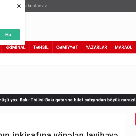
×
info@turkustan.az
Hə
KRİMİNAL
TƏHSİL
CƏMİYYƏT
YAZARLAR
MARAQLI
rına bilet satışından böyük narazılıq
Zelenskinin Serbiyaya ilk
ın inkişafına yönələn layihəyə