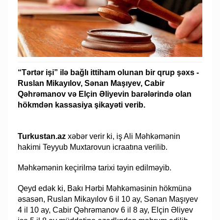
“Tərtər işi” ilə bağlı ittiham olunan bir qrup şəxs -
Ruslan Mikayılov, Sənan Maşıyev, Cabir
Qəhrəmanov və Elçin Əliyevin barələrində olan
hökmdən kassasiya şikayəti verib.
Turkustan.az
xəbər verir ki, iş Ali Məhkəmənin
hakimi Teyyub Muxtarovun icraatına verilib.
Məhkəmənin keçirilmə tarixi təyin edilməyib.
Qeyd edək ki, Bakı Hərbi Məhkəməsinin hökmünə
əsasən, Ruslan Mikayılov 6 il 10 ay, Sənan Maşıyev
4 il 10 ay, Cabir Qəhrəmanov 6 il 8 ay, Elçin Əliyev