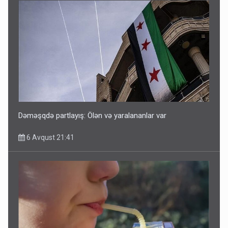
Dəməşqdə partlayış: Ölən və yaralananlar var
6 Avqust 21:41