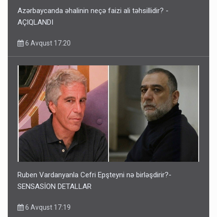
Azərbaycanda əhalinin neçə faizi ali təhsillidir? -
AÇIQLANDI
6 Avqust 17:20
Ruben Vardanyanla Cefri Epşteyni nə birləşdirir?-
SENSASİON DETALLAR
6 Avqust 17:19