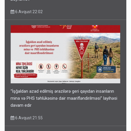
6 Avqust 22:02
“İşğaldan azad edilmiş ərazilərə geri qayıdan insanların
mina və PHS təhlükəsinə dair maarifləndirilməsi” layihəsi
davam edir
6 Avqust 21:55