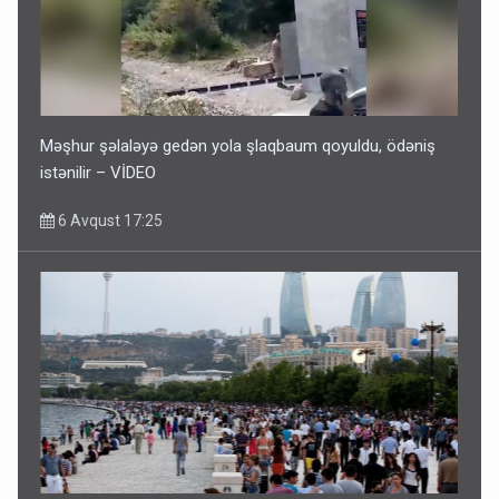
Məşhur şəlaləyə gedən yola şlaqbaum qoyuldu, ödəniş
istənilir – VİDEO
6 Avqust 17:25