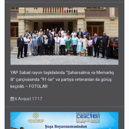
YAP Səbail rayon təşkilatında “Şəhərsalma və Memarlıq
İli” çərçivəsində “91-lər” və partiya veteranları ilə görüş
keçirilib – FOTOLAR
6 Avqust 17:17