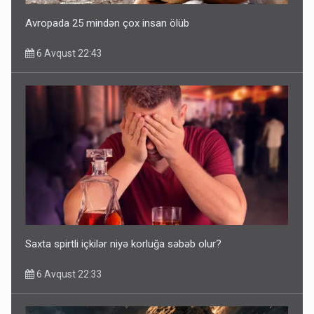
Avropada 25 mindən çox insan ölüb
6 Avqust 22:43
Saxta spirtli içkilər niyə korluğa səbəb olur?
6 Avqust 22:33