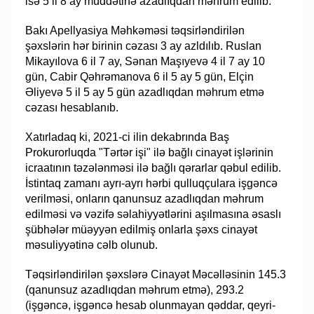
isə 5 il 8 ay müddətinə azadlıqdan məhrum edilib.
Bakı Apellyasiya Məhkəməsi təqsirləndirilən
şəxslərin hər birinin cəzası 3 ay azldılıb. Ruslan
Mikayılova 6 il 7 ay, Sənan Maşıyevə 4 il 7 ay 10
gün, Cabir Qəhrəmanova 6 il 5 ay 5 gün, Elçin
Əliyevə 5 il 5 ay 5 gün azadlıqdan məhrum etmə
cəzası hesablanıb.
Xatırladaq ki, 2021-ci ilin dekabrında Baş
Prokurorluqda "Tərtər işi" ilə bağlı cinayət işlərinin
icraatının təzələnməsi ilə bağlı qərarlar qəbul edilib.
İstintaq zamanı ayrı-ayrı hərbi qulluqçulara işgəncə
verilməsi, onların qanunsuz azadlıqdan məhrum
edilməsi və vəzifə səlahiyyətlərini aşılmasına əsaslı
şübhələr müəyyən edilmiş onlarla şəxs cinayət
məsuliyyətinə cəlb olunub.
Təqsirləndirilən şəxslərə Cinayət Məcəlləsinin 145.3
(qanunsuz azadlıqdan məhrum etmə), 293.2
(işgəncə, işgəncə hesab olunmayan qəddar, qeyri-