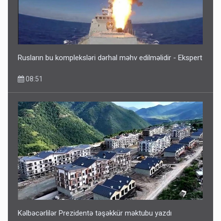
Rusların bu kompleksləri dərhal məhv edilməlidir - Ekspert
08:51
Kəlbəcərlilər Prezidentə təşəkkür məktubu yazdı