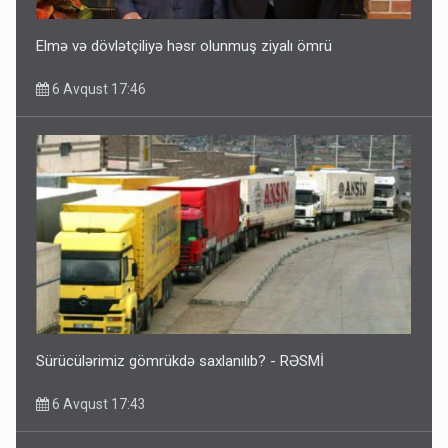
Elmə və dövlətçiliyə həsr olunmuş ziyalı ömrü
6 Avqust 17:46
Sürücülərimiz gömrükdə saxlanılıb? - RƏSMİ
6 Avqust 17:43