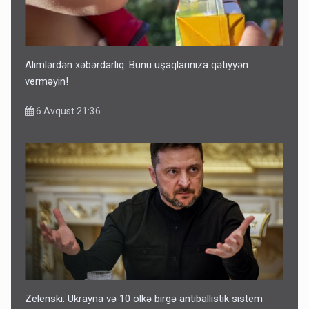
Alimlərdən xəbərdarlıq: Bunu uşaqlarınıza qətiyyən
verməyin!
6 Avqust 21:36
Zelenski: Ukrayna və 10 ölkə birgə antiballistik sistem