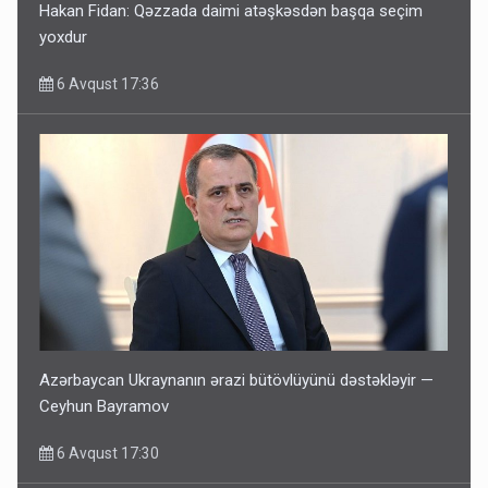
Hakan Fidan: Qəzzada daimi atəşkəsdən başqa seçim
yoxdur
6 Avqust 17:36
Azərbaycan Ukraynanın ərazi bütövlüyünü dəstəkləyir —
Ceyhun Bayramov
6 Avqust 17:30