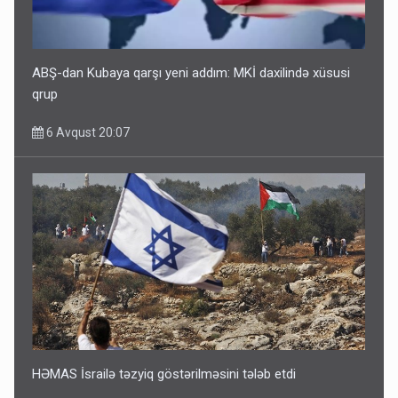
ABŞ-dan Kubaya qarşı yeni addım: MKİ daxilində xüsusi
qrup
6 Avqust 20:07
HƏMAS İsrailə təzyiq göstərilməsini tələb etdi