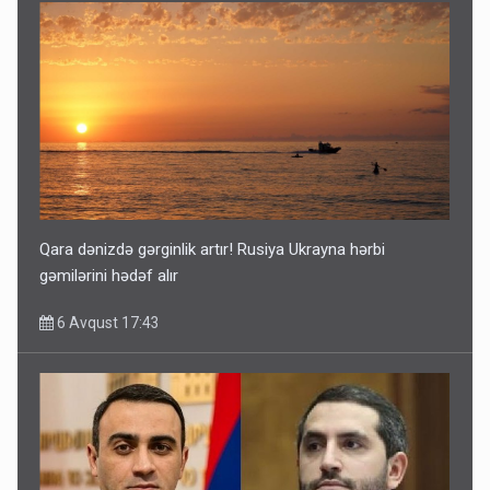
Qara dənizdə gərginlik artır! Rusiya Ukrayna hərbi
gəmilərini hədəf alır
6 Avqust 17:43