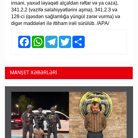
insani, yaxud ləyaqəti alçaldan rəftar və ya cəza),
341.2.2 (vəzifə səlahiyyətlərini aşma), 341.2.3 və
128-ci (qəsdən sağlamlığa yüngül zərər vurma) və
digər maddələri ilə ittiham irəli sürülüb. /APA/
Facebook
WhatsApp
Telegram
Twitter
Share
MANŞET XƏBƏRLƏRİ