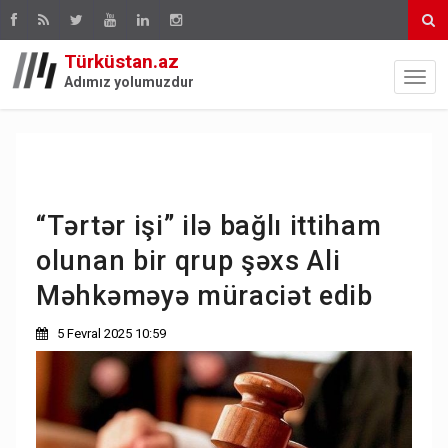
Türküstan.az
Adımız yolumuzdur
“Tərtər işi” ilə bağlı ittiham
olunan bir qrup şəxs Ali
Məhkəməyə müraciət edib
5 Fevral 2025 10:59