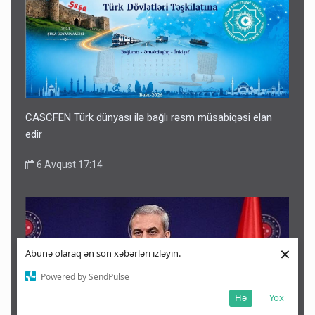
CASCFEN Türk dünyası ilə bağlı rəsm müsabiqəsi elan
edir
6 Avqust 17:14
×
Abunə olaraq ən son xəbərləri izləyin.
Powered by SendPulse
Hə
Yox