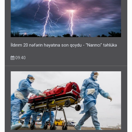
Əhaliyə hava ilə bağlı VACİB XƏBƏRDARLIQ - Saat 11:00-
dan…
09:15
İldırım 20 nəfərin həyatına son qoydu - "Narıncı" təhlükə
09:40
ŞOK! David Seliverstov ölkədən qaçdı
6 Avqust 14:14