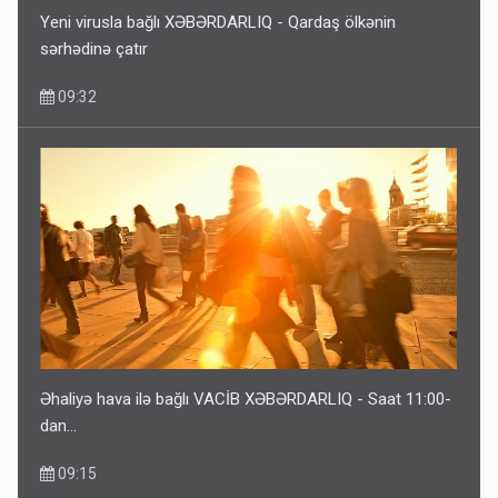
Yeni virusla bağlı XƏBƏRDARLIQ - Qardaş ölkənin
sərhədinə çatır
09:32
Bu ölkələrə şəxsiyyət vəsiqəsi ilə gedə biləcəksiniz -
SİYAHI
6 Avqust 10:53
Əhaliyə hava ilə bağlı VACİB XƏBƏRDARLIQ - Saat 11:00-
dan…
09:15