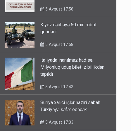
minimum qrant 30 min AZN
5 Avqust 17:58
Kiyev cəbhəyə 50 min robot
göndərir
5 Avqust 17:58
İtaliyada inanılmaz hadisə:
Milyonluq uduş bileti zibillikdən
tapıldı
5 Avqust 17:43
Suriya xarici işlər naziri sabah
Türkiyəyə səfər edəcək
5 Avqust 17:33