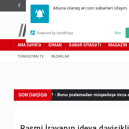
(012) 449 94 05
Abunə olaraq ən son xəbərləri izləyin.
Türküstan.az
Yox
Powered by SendPulse
Adımız yolumuzdur
ANA SƏHİFƏ
İDMAN
XƏBƏR SİYASƏTİ
MAQAZİN
TÜRKÜSTAN TV
YAZARLAR
SON DƏQİQƏ
lırsınız? - Bunu yoxlamadan müqaviləyə imza atmayın
Netanya
Rəsmi İrəvanın ideya dəyişikl