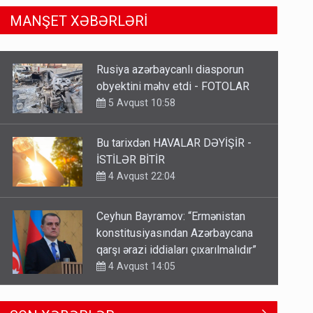
MANŞET XƏBƏRLƏRİ
Bu tarixdən HAVALAR DƏYİŞİR -
İSTİLƏR BİTİR
4 Avqust 22:04
Ceyhun Bayramov: “Ermənistan
konstitusiyasından Azərbaycana
qarşı ərazi iddiaları çıxarılmalıdır”
4 Avqust 14:05
TƏCİLİ! Fəlakət üçün TARİX
VERİLDİ - Bu bölgələr xəritədən
silinəcək
4 Avqust 12:01