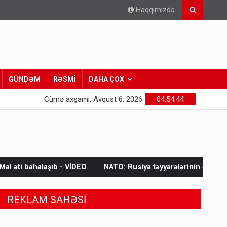
Haqqımızda
GÜNDƏM
RƏSMİ
DAHA ÇOX
Cümə axşamı, Avqust 6, 2026
04:54:45
 VİDEO
NATO: Rusiya təyyarələrinin ələ keçirilməsi bir ildə 25
REKLAM SAHƏSİ