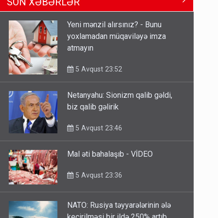
Ərdoğana sui-qəsd planının
SON XƏBƏRLƏR
iştirakçısı detalları açıqladı
5 Avqust 16:56
Yeni mənzil alırsınız? - Bunu
yoxlamadan müqaviləyə imza
Rusiya Azərbaycan vətədaşlarını
atmayın
deport etdi
5 Avqust 11:53
5 Avqust 23:52
Netanyahu: Sionizm qalib gəldi,
Rusiya azərbaycanlı diasporun
biz qalib gəlirik
obyektini məhv etdi - FOTOLAR
5 Avqust 10:58
5 Avqust 23:46
Mal əti bahalaşıb - VİDEO
5 Avqust 23:36
NATO: Rusiya təyyarələrinin ələ