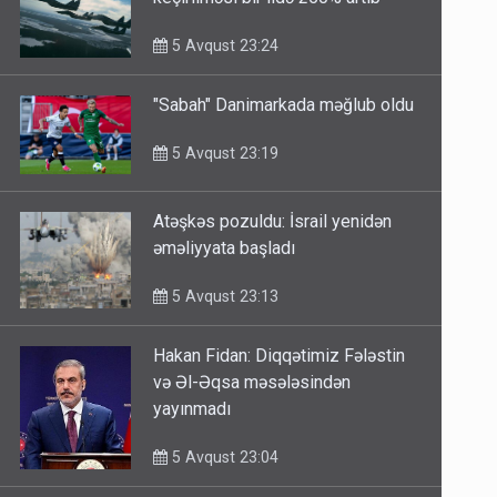
keçirilməsi bir ildə 250% artıb
5 Avqust 23:24
"Sabah" Danimarkada məğlub oldu
5 Avqust 23:19
Atəşkəs pozuldu: İsrail yenidən
əməliyyata başladı
5 Avqust 23:13
Hakan Fidan: Diqqətimiz Fələstin
və Əl-Əqsa məsələsindən
yayınmadı
5 Avqust 23:04