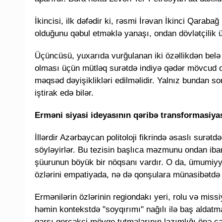
İkincisi, ilk dəfədir ki, rəsmi İrəvan İkinci Qara
olduğunu qəbul etməklə yanaşı, ondan dövlətçilik ü
Üçüncüsü, yuxarıda vurğulanan iki özəllikdən belə n
olması üçün mütləq surətdə indiyə qədər mövcud o
məqsəd dəyişiklikləri edilməlidir. Yalnız bundan so
iştirak edə bilər.
Erməni siyasi ideyasının qəribə transformasiya
İllərdir Azərbaycan politoloji fikrində əsaslı surətdə
söyləyirlər. Bu tezisin başlıca məzmunu ondan ibarət
şüurunun böyük bir nöqsanı vardır. O da, ümumiyy
özlərini empatiyada, nə də qonşulara münasibətdə g
Ermənilərin özlərinin regiondakı yeri, rolu və mis
həmin kontekstdə "soyqırımı" nağılı ilə baş aldatm
qarşı gerçəkçi mövqe tutmalarının lazımlığı önə çək