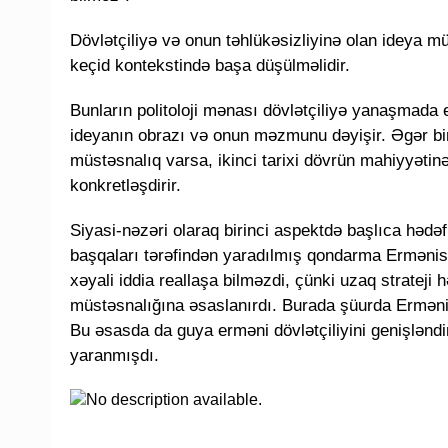
Dövlətçiliyə və onun təhlükəsizliyinə olan ideya mü
keçid kontekstində başa düşülməlidir.
Bunların politoloji mənası dövlətçiliyə yanaşmada 
ideyanın obrazı və onun məzmunu dəyişir. Əgər biri
müstəsnalıq varsa, ikinci tarixi dövrün mahiyyəti
konkretləşdirir.
Siyasi-nəzəri olaraq birinci aspektdə başlıca hədə
başqaları tərəfindən yaradılmış qondarma Ermənis
xəyali iddia reallaşa bilməzdi, çünki uzaq strateji
müstəsnalığına əsaslanırdı. Burada şüurda Ermənis
Bu əsasda da guya erməni dövlətçiliyini genişləndi
yaranmışdı.