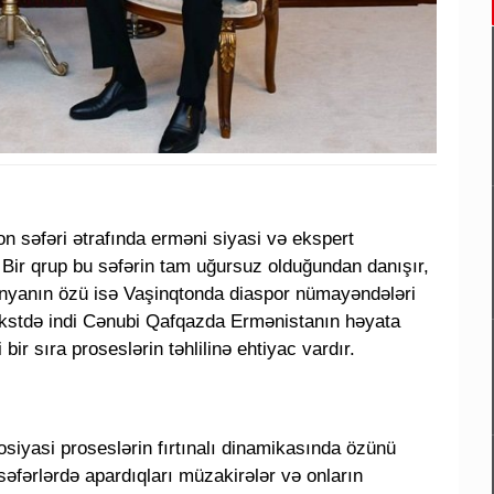
n səfəri ətrafında erməni siyasi və ekspert
r. Bir qrup bu səfərin tam uğursuz olduğundan danışır,
inyanın özü isə Vaşinqtonda diaspor nümayəndələri
tekstdə indi Cənubi Qafqazda Ermənistanın həyata
bir sıra proseslərin təhlilinə ehtiyac vardır.
osiyasi proseslərin fırtınalı dinamikasında özünü
 səfərlərdə apardıqları müzakirələr və onların