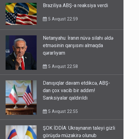
Braziliya ABŞ-a reaksiya verdi
5 Avqust 22:59
Netanyahu: İranın nüvə silahı əldə
etməsinin qarşısını almaqda
qərarlıyam
5 Avqust 22:58
Danışıqlar davam etdikcə, ABŞ-
dan çox vacib bir addım!
Sanksiyalar qaldırıldı
5 Avqust 22:55
ŞOK İDDİA: Ukraynanın taleyi gizli