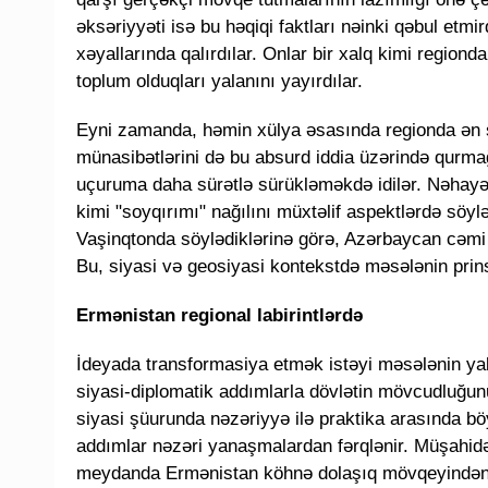
əksəriyyəti isə bu həqiqi faktları nəinki qəbul etmi
xəyallarında qalırdılar. Onlar bir xalq kimi region
toplum olduqları yalanını yayırdılar.
Eyni zamanda, həmin xülya əsasında regionda ən siv
münasibətlərini də bu absurd iddia üzərində qurmağ
uçuruma daha sürətlə sürükləməkdə idilər. Nəhayət,
kimi "soyqırımı" nağılını müxtəlif aspektlərdə söy
Vaşinqtonda söylədiklərinə görə, Azərbaycan cəmi 4
Bu, siyasi və geosiyasi kontekstdə məsələnin prinsip
Ermənistan regional labirintlərdə
İdeyada transformasiya etmək istəyi məsələnin yalnı
siyasi-diplomatik addımlarla dövlətin mövcudluğu
siyasi şüurunda nəzəriyyə ilə praktika arasında bö
addımlar nəzəri yanaşmalardan fərqlənir. Müşahidələ
meydanda Ermənistan köhnə dolaşıq mövqeyindən çı