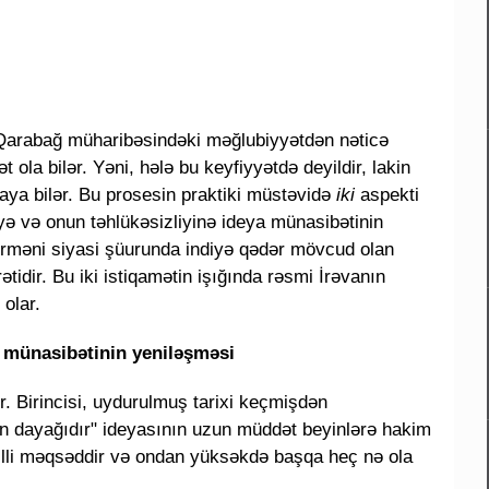
i Qarabağ müharibəsindəki məğlubiyyətdən nəticə
 ola bilər. Yəni, hələ bu keyfiyyətdə deyildir, lakin
aya bilər. Bu prosesin praktiki müstəvidə
iki
aspekti
iyə və onun təhlükəsizliyinə ideya münasibətinin
 erməni siyasi şüurunda indiyə qədər mövcud olan
idir. Bu iki istiqamətin işığında rəsmi İrəvanın
olar.
a münasibətinin yeniləşməsi
 Birincisi, uydurulmuş tarixi keçmişdən
 dayağıdır" ideyasının uzun müddət beyinlərə hakim
milli məqsəddir və ondan yüksəkdə başqa heç nə ola