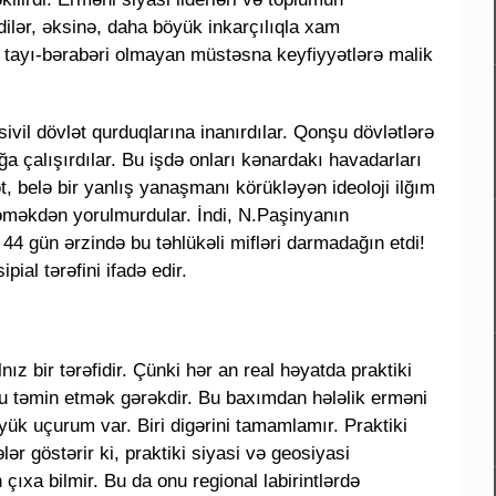
rdilər, əksinə, daha böyük inkarçılıqla xam
da tayı-bərabəri olmayan müstəsna keyfiyyətlərə malik
il dövlət qurduqlarına inanırdılar. Qonşu dövlətlərə
a çalışırdılar. Bu işdə onları kənardakı havadarları
 belə bir yanlış yanaşmanı körükləyən ideoloji ilğım
ləməkdən yorulmurdular. İndi, N.Paşinyanın
4 gün ərzində bu təhlükəli mifləri darmadağın etdi!
ial tərəfini ifadə edir.
z bir tərəfidir. Çünki hər an real həyatda praktiki
nu təmin etmək gərəkdir. Bu baxımdan hələlik erməni
yük uçurum var. Biri digərini tamamlamır. Praktiki
r göstərir ki, praktiki siyasi və geosiyasi
xa bilmir. Bu da onu regional labirintlərdə