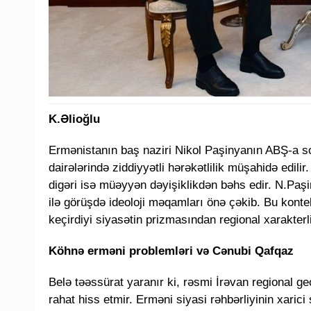
K.Əlioğlu
Ermənistanın baş naziri Nikol Paşinyanın ABŞ-a so
dairələrində ziddiyyətli hərəkətlilik müşahidə edili
digəri isə müəyyən dəyişiklikdən bəhs edir. N.Paş
ilə görüşdə ideoloji məqamları önə çəkib. Bu kon
keçirdiyi siyasətin prizmasından regional xarakterli 
Köhnə erməni problemləri və Cənubi Qafqaz
Belə təəssürat yaranır ki, rəsmi İrəvan regional ge
rahat hiss etmir. Erməni siyasi rəhbərliyinin xarici