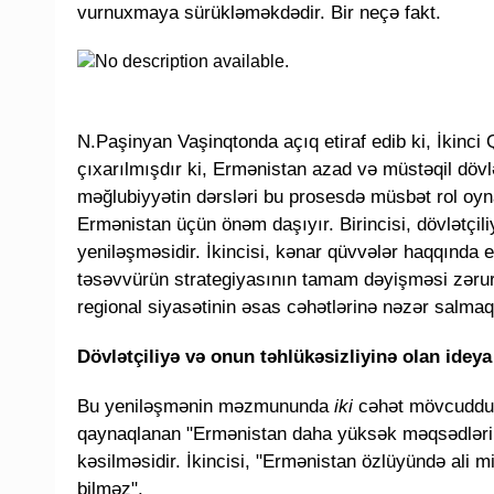
vurnuxmaya sürükləməkdədir. Bir neçə fakt.
N.Paşinyan Vaşinqtonda açıq etiraf edib ki, İkinc
çıxarılmışdır ki, Ermənistan azad və müstəqil dövlət
məğlubiyyətin dərsləri bu prosesdə müsbət rol oyn
Ermənistan üçün önəm daşıyır. Birincisi, dövlətçil
yeniləşməsidir. İkincisi, kənar qüvvələr haqqında
təsəvvürün strategiyasının tamam dəyişməsi zərurət
regional siyasətinin əsas cəhətlərinə nəzər salmaq 
Dövlətçiliyə və onun təhlükəsizliyinə olan idey
Bu yeniləşmənin məzmununda
iki
cəhət mövcuddur.
qaynaqlanan "Ermənistan daha yüksək məqsədlərin
kəsilməsidir. İkincisi, "Ermənistan özlüyündə ali 
bilməz".