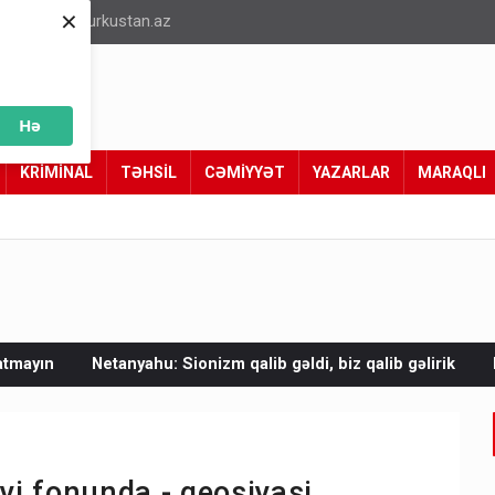
×
info@turkustan.az
Hə
KRİMİNAL
TƏHSİL
CƏMİYYƏT
YAZARLAR
MARAQLI
hu: Sionizm qalib gəldi, biz qalib gəlirik
Mal əti bahalaşıb -
iyi fonunda - geosiyasi