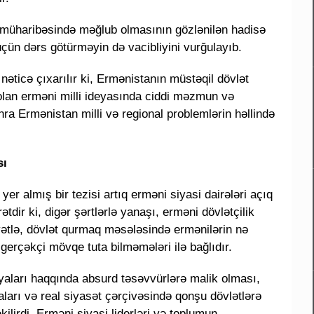
bağ müharibəsində məğlub olmasının gözlənilən hadisə
çün dərs götürməyin də vacibliyini vurğulayıb.
əticə çıxarılır ki, Ermənistanın müstəqil dövlət
lan erməni milli ideyasında ciddi məzmun və
nra Ermənistan milli və regional problemlərin həllində
sı
 yer almış bir tezisi artıq erməni siyasi dairələri açıq
dir ki, digər şərtlərlə yanaşı, erməni dövlətçilik
ətlə, dövlət qurmaq məsələsində ermənilərin nə
erçəkçi mövqe tuta bilməmələri ilə bağlıdır.
siyaları haqqında absurd təsəvvürlərə malik olması,
aları və real siyasət çərçivəsində qonşu dövlətlərə
ilirdi. Erməni siyasi liderləri və toplumun