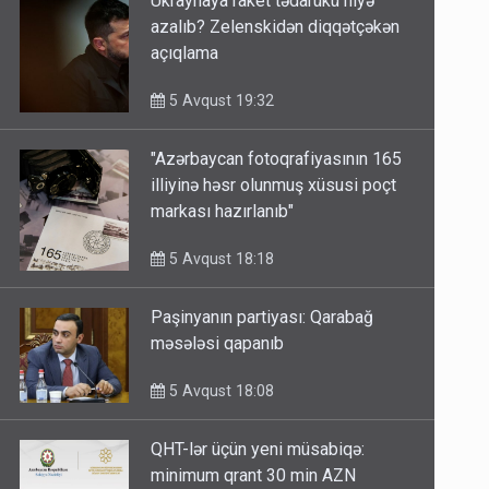
Ukraynaya raket tədarükü niyə
azalıb? Zelenskidən diqqətçəkən
açıqlama
5 Avqust 19:32
"Azərbaycan fotoqrafiyasının 165
illiyinə həsr olunmuş xüsusi poçt
markası hazırlanıb"
5 Avqust 18:18
Paşinyanın partiyası: Qarabağ
məsələsi qapanıb
5 Avqust 18:08
QHT-lər üçün yeni müsabiqə: