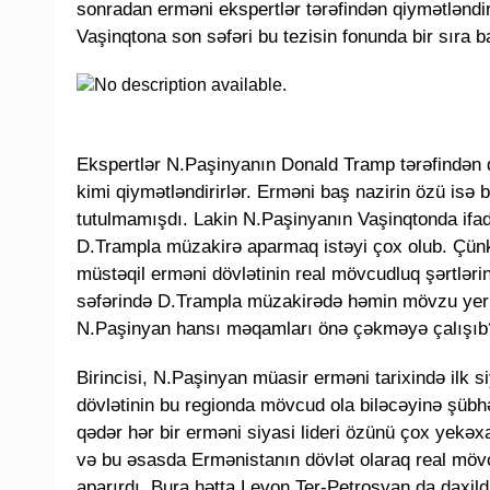
sonradan erməni ekspertlər tərəfindən qiymətləndir
Vaşinqtona son səfəri bu tezisin fonunda bir sıra 
Ekspertlər N.Paşinyanın Donald Tramp tərəfindən qə
kimi qiymətləndirirlər. Erməni baş nazirin özü isə
tutulmamışdı. Lakin N.Paşinyanın Vaşinqtonda ifad
D.Trampla müzakirə aparmaq istəyi çox olub. Çünk
müstəqil erməni dövlətinin real mövcudluq şərtlər
səfərində D.Trampla müzakirədə həmin mövzu yer a
N.Paşinyan hansı məqamları önə çəkməyə çalışıb
Birincisi, N.Paşinyan müasir erməni tarixində ilk s
dövlətinin bu regionda mövcud ola biləcəyinə şübhə
qədər hər bir erməni siyasi lideri özünü çox yekəx
və bu əsasda Ermənistanın dövlət olaraq real mö
aparırdı. Bura hətta Levon Ter-Petrosyan da daxildi