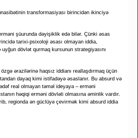
nasibətinin transformasiyası birincidən ikinciyə
erməni şüurunda dəyişiklik edə bilər. Çünki əsas
ncidə tarixi-psixoloji əsası olmayan iddia,
nə uyğun dövlət qurmaq kursunun strategiyasını
f özgə ərazilərinə haqsız iddianı reallaşdırmaq üçün
tandan dayaq kimi istifadəyə əsaslanır. Bu absurd və
 hədəf real olmayan təməl ideyaya – erməni
tanın həqiqi erməni dövləti olmasına əminlik vardır.
rib, regionda ən güclüyə çevirmək kimi absurd iddia