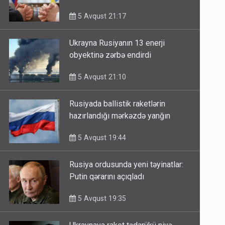
görüşdə müzakirə olunub
5 Avqust 21:17
Ukrayna Rusiyanın 13 enerji
obyektinə zərbə endirdi
5 Avqust 21:10
Rusiyada ballistik raketlərin
hazırlandığı mərkəzdə yanğın
5 Avqust 19:44
Rusiya ordusunda yeni təyinatlar:
Putin qərarını açıqladı
5 Avqust 19:35