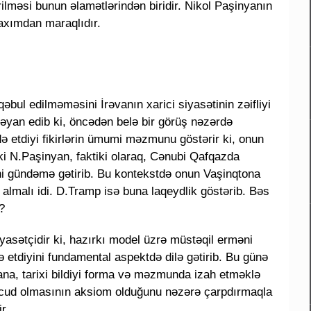
ilməsi bunun əlamətlərindən biridir. Nikol Paşinyanın
baxımdan maraqlıdır.
bul edilməməsini İrəvanın xarici siyasətinin zəifliyi
 bəyan edib ki, öncədən belə bir görüş nəzərdə
ə etdiyi fikirlərin ümumi məzmunu göstərir ki, onun
i N.Paşinyan, faktiki olaraq, Cənubi Qafqazda
ini gündəmə gətirib. Bu kontekstdə onun Vaşinqtona
lmalı idi. D.Tramp isə buna laqeydlik göstərib. Bəs
?
iyasətçidir ki, hazırkı model üzrə müstəqil erməni
 etdiyini fundamental aspektdə dilə gətirib. Bu günə
ana, tarixi bildiyi forma və məzmunda izah etməklə
vcud olmasının aksiom olduğunu nəzərə çarpdırmaqla
r.