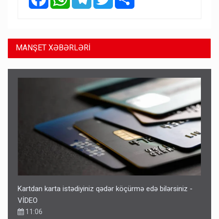
MANŞET XƏBƏRLƏRİ
Kartdan karta istədiyiniz qədər köçürmə edə bilərsiniz -
VİDEO
11:06