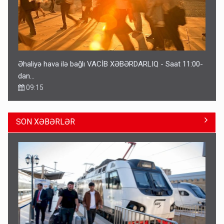
Əhaliyə hava ilə bağlı VACİB XƏBƏRDARLIQ - Saat 11:00-
dan…
09:15
SON XƏBƏRLƏR
Gedişi var, dönüşü yox: Bakı-Tbilisi-Bakı qatarına bilet