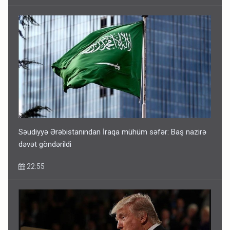
Səudiyyə Ərəbistanından İraqa mühüm səfər: Baş nazirə
dəvət göndərildi
22:55