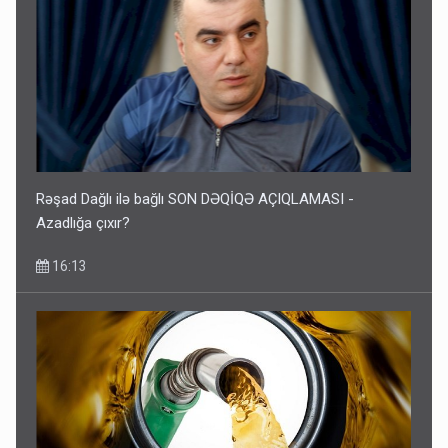
Rəşad Dağlı ilə bağlı SON DƏQİQƏ AÇIQLAMASI -
Azadlığa çıxır?
16:13