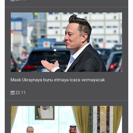
Media və Yayım Şurasına əlavə hüquq və vəzifələr verilib
13:24
Mask Ukraynaya bunu etməyə icazə verməyəcək
23:11