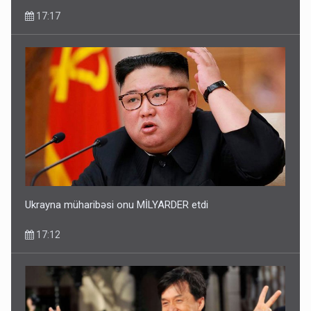
17:17
Ukrayna müharibəsi onu MİLYARDER etdi
17:12