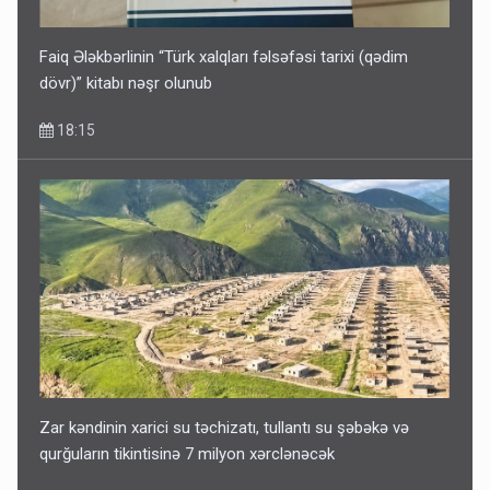
Faiq Ələkbərlinin “Türk xalqları fəlsəfəsi tarixi (qədim
dövr)” kitabı nəşr olunub
18:15
Zar kəndinin xarici su təchizatı, tullantı su şəbəkə və
qurğuların tikintisinə 7 milyon xərclənəcək