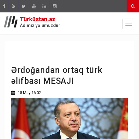
Türküstan.az
Adımız yolumuzdur
Ərdoğandan ortaq türk
əlifbası MESAJI
15 May 16:02