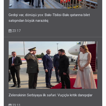
satışından böyük narazılıq
23:17
Gedişi var, dönüşü yox: Bakı-Tbilisi-Bakı qatarına bilet
satışından böyük narazılıq
23:17
Geri çağırılan səfir Abel Məhərrəmovun oğludur - DOSYE
14:07
Zelenskinin Serbiyaya ilk səfəri: Vuçiçlə kritik danışıqlar
23:11