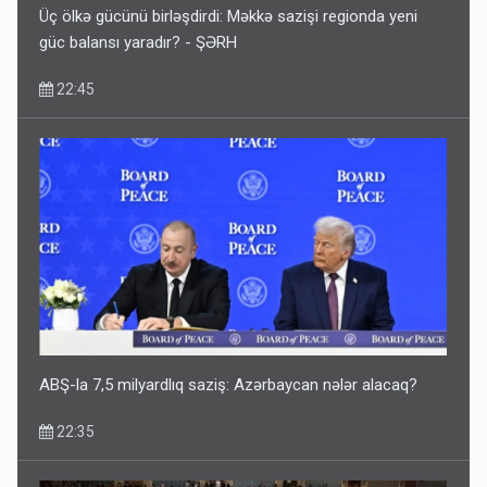
Üç ölkə gücünü birləşdirdi: Məkkə sazişi regionda yeni
güc balansı yaradır? - ŞƏRH
22:45
ABŞ-la 7,5 milyardlıq saziş: Azərbaycan nələr alacaq?
22:35