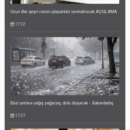
Uzun illər qeyri-rəsmi işləyənləri sevindirəcək AÇIQLAMA
17:32
Bəzi yerlərə yağış yağacaq, dolu düşəcək - Xəbərdarlıq
17:27