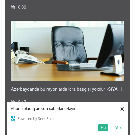
16:00
Azərbaycanda bu rayonlarda icra başçısı yoxdur -SİYAHI
15:47
×
Abunə olaraq ən son xəbərləri izləyin.
Powered by SendPulse
Hə
Yox