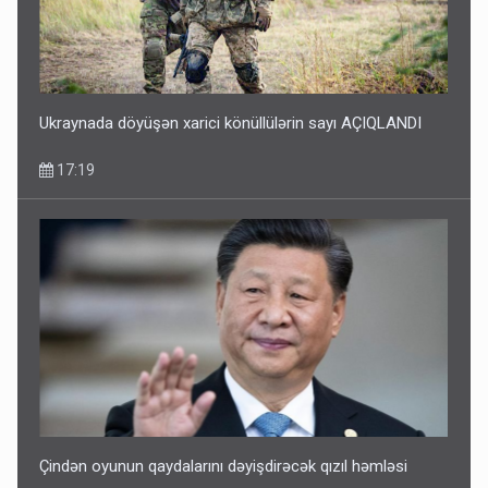
Ukraynada döyüşən xarici könüllülərin sayı AÇIQLANDI
17:19
Çindən oyunun qaydalarını dəyişdirəcək qızıl həmləsi