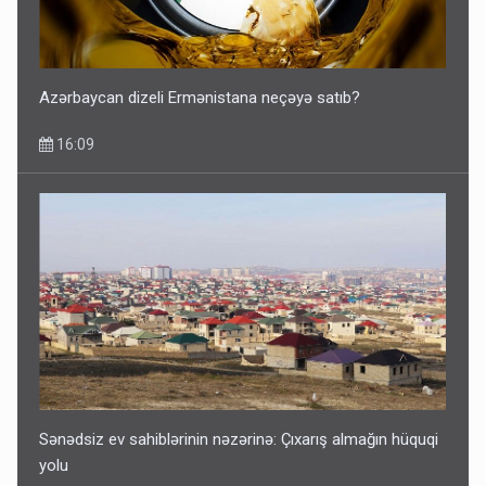
Azərbaycan dizeli Ermənistana neçəyə satıb?
16:09
Sənədsiz ev sahiblərinin nəzərinə: Çıxarış almağın hüquqi
yolu