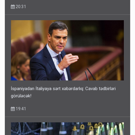
20:31
İspaniyadan İtaliyaya sərt xəbərdarlıq: Cavab tədbirləri
görüləcək!
19:41