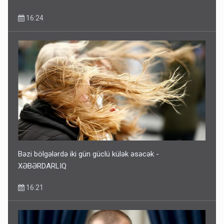
16:24
Bəzi bölgələrdə iki gün güclü külək əsəcək -
XƏBƏRDARLIQ
16:21