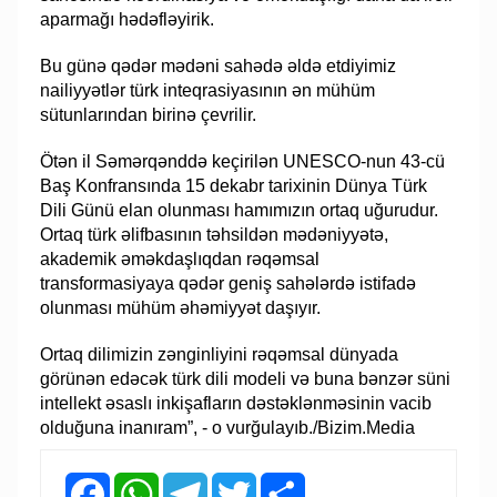
aparmağı hədəfləyirik.
Bu günə qədər mədəni sahədə əldə etdiyimiz
nailiyyətlər türk inteqrasiyasının ən mühüm
sütunlarından birinə çevrilir.
Ötən il Səmərqənddə keçirilən UNESCO-nun 43-cü
Baş Konfransında 15 dekabr tarixinin Dünya Türk
Dili Günü elan olunması hamımızın ortaq uğurudur.
Ortaq türk əlifbasının təhsildən mədəniyyətə,
akademik əməkdaşlıqdan rəqəmsal
transformasiyaya qədər geniş sahələrdə istifadə
olunması mühüm əhəmiyyət daşıyır.
Ortaq dilimizin zənginliyini rəqəmsal dünyada
görünən edəcək türk dili modeli və buna bənzər süni
intellekt əsaslı inkişafların dəstəklənməsinin vacib
olduğuna inanıram”, - o vurğulayıb./Bizim.Media
Facebook
WhatsApp
Telegram
Twitter
Share