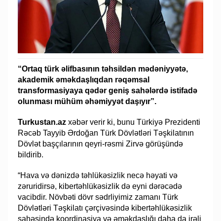
“Ortaq türk əlifbasının təhsildən mədəniyyətə,
akademik əməkdaşlıqdan rəqəmsal
transformasiyaya qədər geniş sahələrdə istifadə
olunması mühüm əhəmiyyət daşıyır”.
Turkustan.az
xəbər verir ki, bunu Türkiyə Prezidenti
Rəcəb Tayyib Ərdoğan Türk Dövlətləri Təşkilatının
Dövlət başçılarının qeyri-rəsmi Zirvə görüşündə
bildirib.
“Hava və dənizdə təhlükəsizlik necə həyati və
zəruridirsə, kibertəhlükəsizlik də eyni dərəcədə
vacibdir. Növbəti dövr sədrliyimiz zamanı Türk
Dövlətləri Təşkilatı çərçivəsində kibertəhlükəsizlik
sahəsində koordinasiya və əməkdaşlığı daha da irəli