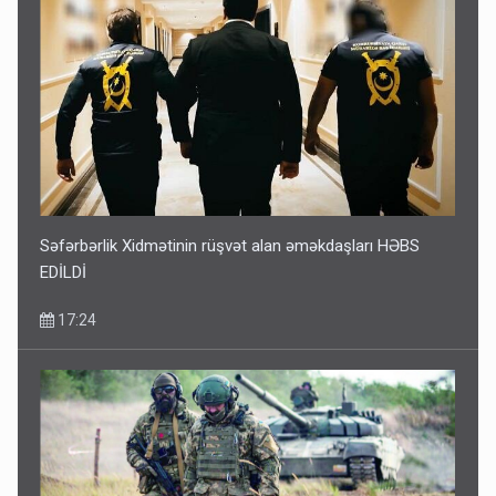
Səfərbərlik Xidmətinin rüşvət alan əməkdaşları HƏBS
EDİLDİ
17:24