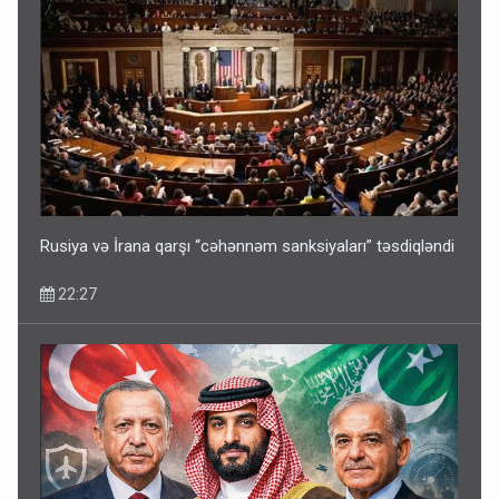
Rusiya və İrana qarşı “cəhənnəm sanksiyaları” təsdiqləndi
22:27