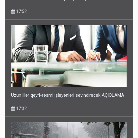
17:52
Uzun illər qeyri-rəsmi işləyənləri sevindirəcək AÇIQLAMA
17:32