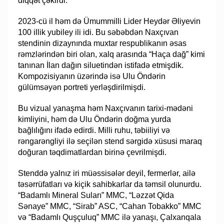
diqqət çəkirdi.
2023-cü il həm də Ümummilli Lider Heydər Əliyevin
100 illik yubiley ili idi. Bu səbəbdən Naxçıvan
stendinin dizaynında muxtar respublikanın əsas
rəmzlərindən biri olan, xalq arasında “Haça dağ” kimi
tanınan İlan dağın siluetindən istifadə etmişdik.
Kompozisiyanın üzərində isə Ulu Öndərin
gülümsəyən portreti yerləşdirilmişdi.
Bu vizual yanaşma həm Naxçıvanın tarixi-mədəni
kimliyini, həm də Ulu Öndərin doğma yurda
bağlılığını ifadə edirdi. Milli ruhu, təbiiliyi və
rəngarəngliyi ilə seçilən stend sərgidə xüsusi maraq
doğuran təqdimatlardan birinə çevrilmişdi.
Stenddə yalnız iri müəssisələr deyil, fermerlər, ailə
təsərrüfatları və kiçik sahibkarlar da təmsil olunurdu.
“Badamlı Mineral Suları” MMC, “Ləzzət Qida
Sənaye” MMC, “Sirab” ASC, “Cahan Tobakko” MMC
və “Badamlı Quşçuluq” MMC ilə yanaşı, Çalxanqala