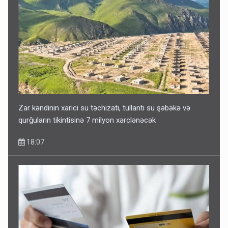
Zar kəndinin xarici su təchizatı, tullantı su şəbəkə və
qurğuların tikintisinə 7 milyon xərclənəcək
18:07