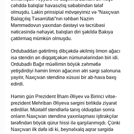
cəhddə balıqlar havasızlıq səbəbindən tələf
olmuşdu. Lakin prinsipial mövqeyimiz və “Naxçıvan
Balıqçılıq Təsərrüfatı”nın rəhbəri Nazim
Məmmədovun yaxından dəstəyi və təcrübəsi
nəticəsində nəhayət, balıqları diri şəkildə Bakıya
çatdırmaq mümkün olmuşdu.
Ordubaddan gətirilmiş dibçəkdə əkilmiş limon ağacı
isə stendin ən diqqətçəkən nümunələrindən biri idi.
Ordubadlı Bağır müəllimin böyük zəhmətlə
yetişdirdiyi həmin limon ağacının ətri sərgi salonuna
yayılır, Naxçıvan stendinə xüsusi bir ab-hava bəxş
edirdi.
Həmin gün Prezident İlham Əliyev və Birinci vitse-
prezident Mehriban Əliyeva sərgini birlikdə ziyarət
edirdilər. Müxtəlif stendlərlə tanış olduqdan sonra
onların Naxçıvan stendinə yaxınlaşması iştirakçılar
tərəfindən böyük qürur hissi ilə qarşılanmışdı. Çünki
Naxçıvan ilk dəfə idi ki, beynəlxalq aqrar sərgidə