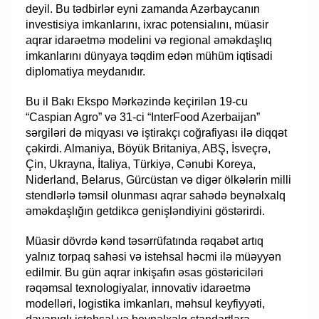
deyil. Bu tədbirlər eyni zamanda Azərbaycanın
investisiya imkanlarını, ixrac potensialını, müasir
aqrar idarəetmə modelini və regional əməkdaşlıq
imkanlarını dünyaya təqdim edən mühüm iqtisadi
diplomatiya meydanıdır.
Bu il Bakı Ekspo Mərkəzində keçirilən 19-cu
“Caspian Agro” və 31-ci “InterFood Azerbaijan”
sərgiləri də miqyası və iştirakçı coğrafiyası ilə diqqət
çəkirdi. Almaniya, Böyük Britaniya, ABŞ, İsveçrə,
Çin, Ukrayna, İtaliya, Türkiyə, Cənubi Koreya,
Niderland, Belarus, Gürcüstan və digər ölkələrin milli
stendlərlə təmsil olunması aqrar sahədə beynəlxalq
əməkdaşlığın getdikcə genişləndiyini göstərirdi.
Müasir dövrdə kənd təsərrüfatında rəqabət artıq
yalnız torpaq sahəsi və istehsal həcmi ilə müəyyən
edilmir. Bu gün aqrar inkişafın əsas göstəriciləri
rəqəmsal texnologiyalar, innovativ idarəetmə
modelləri, logistika imkanları, məhsul keyfiyyəti,