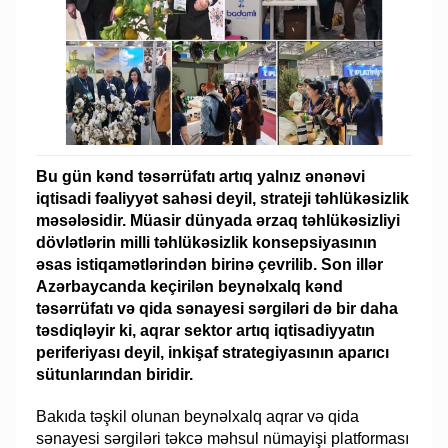
Bu gün kənd təsərrüfatı artıq yalnız ənənəvi
iqtisadi fəaliyyət sahəsi deyil, strateji təhlükəsizlik
məsələsidir. Müasir dünyada ərzaq təhlükəsizliyi
dövlətlərin milli təhlükəsizlik konsepsiyasının
əsas istiqamətlərindən birinə çevrilib. Son illər
Azərbaycanda keçirilən beynəlxalq kənd
təsərrüfatı və qida sənayesi sərgiləri də bir daha
təsdiqləyir ki, aqrar sektor artıq iqtisadiyyatın
periferiyası deyil, inkişaf strategiyasının aparıcı
sütunlarından biridir.
Bakıda təşkil olunan beynəlxalq aqrar və qida
sənayesi sərgiləri təkcə məhsul nümayişi platforması