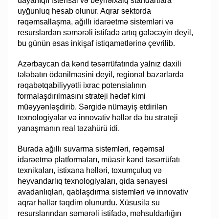
dayanıqlı istehsal və beynəlxalq standartlara
uyğunluq hesab olunur. Aqrar sektorda
rəqəmsallaşma, ağıllı idarəetmə sistemləri və
resurslardan səmərəli istifadə artıq gələcəyin deyil,
bu günün əsas inkişaf istiqamətlərinə çevrilib.
Azərbaycan da kənd təsərrüfatında yalnız daxili
tələbatın ödənilməsini deyil, regional bazarlarda
rəqabətqabiliyyətli ixrac potensialının
formalaşdırılmasını strateji hədəf kimi
müəyyənləşdirib. Sərgidə nümayiş etdirilən
texnologiyalar və innovativ həllər də bu strateji
yanaşmanın real təzahürü idi.
Burada ağıllı suvarma sistemləri, rəqəmsal
idarəetmə platformaları, müasir kənd təsərrüfatı
texnikaları, istixana həlləri, toxumçuluq və
heyvandarlıq texnologiyaları, qida sənayesi
avadanlıqları, qablaşdırma sistemləri və innovativ
aqrar həllər təqdim olunurdu. Xüsusilə su
resurslarından səmərəli istifadə, məhsuldarlığın