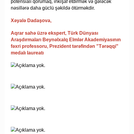
potensialı qorumaq, inkişaf etdirmək və gələcək
nəsillərə daha güclü şəkildə ötürməkdir.
Xəyalə Dadaşova,
Aqrar sahə üzrə ekspert, Türk Dünyası
Araşdırmaları Beynəlxalq Elmlər Akademiyasının
fəxri professoru,
Prezident tərəfindən "Tərəqqi"
medalı laureatı