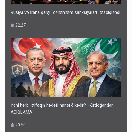
Rusiya və İrana qarşı “cəhənnəm sanksiyaları” təsdiqləndi
22:27
Kartdan karta istədiyiniz qədər köçürmə edə bilərsiniz -
VİDEO
11:06
Yeni hərbi ittifaqın hədəfi hansı ölkədir? - Ərdoğandan
AÇIQLAMA
20:50