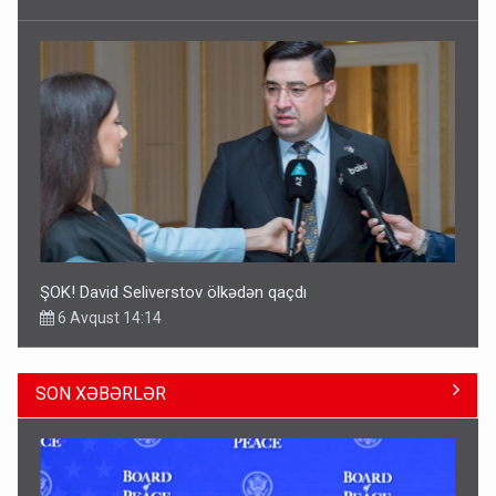
ŞOK! David Seliverstov ölkədən qaçdı
6 Avqust 14:14
SON XƏBƏRLƏR