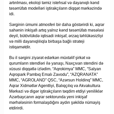
artırılması, ekoloji təmiz istehsal və dayanıqlı kənd
təsərrüfatı modelləri iştirakçıların diqqət mərkəzində
idi.
Sərginin ümumi atmosferi bir daha göstərirdi ki, aqrar
sahənin inkişafı artıq yalnız kənd təsərrüfatı məsələsi
deyil, bütövlükdə iqtisadi inkişaf, ərzaq təhlükəsizliyi
və milli dayanıqlılıqla birbaşa bağlı strateji
istiqamətdir.
Bu il sərgini ziyarət edərkən müxtəlif şirkət və
qurumların stendləri ilə yanaşı, Naxçıvan stendini də
xüsusi diqqətlə izlədim. “Aqrokimya” MMC, “Salyan
Aqropark Pambıq Emalı Zavodu”, “AZQRANATA”
MMC, “AGROLAND” QSC, “Azərsun Holdinq” MMC,
Aqrar Xidmətlər Agentliyi, Balıqçılıq və Akvakultura
Mərkəzi və digər iştirakçıların təqdim etdiyi yeniliklər
Azərbaycanın aqrar sektorunda yeni inkişaf
mərhələsinin formalaşdığını aydın şəkildə nümayiş
etdirirdi.