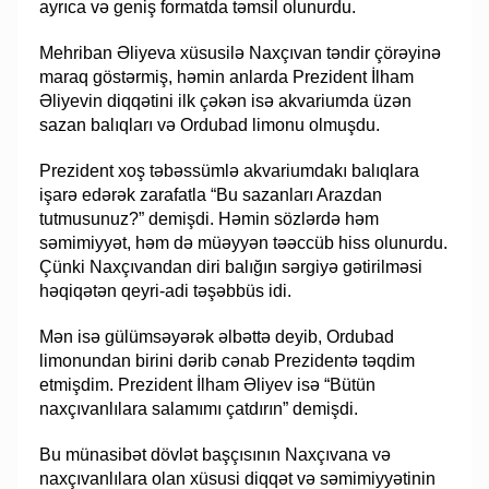
ayrıca və geniş formatda təmsil olunurdu.
Mehriban Əliyeva xüsusilə Naxçıvan təndir çörəyinə
maraq göstərmiş, həmin anlarda Prezident İlham
Əliyevin diqqətini ilk çəkən isə akvariumda üzən
sazan balıqları və Ordubad limonu olmuşdu.
Prezident xoş təbəssümlə akvariumdakı balıqlara
işarə edərək zarafatla “Bu sazanları Arazdan
tutmusunuz?” demişdi. Həmin sözlərdə həm
səmimiyyət, həm də müəyyən təəccüb hiss olunurdu.
Çünki Naxçıvandan diri balığın sərgiyə gətirilməsi
həqiqətən qeyri-adi təşəbbüs idi.
Mən isə gülümsəyərək əlbəttə deyib, Ordubad
limonundan birini dərib cənab Prezidentə təqdim
etmişdim. Prezident İlham Əliyev isə “Bütün
naxçıvanlılara salamımı çatdırın” demişdi.
Bu münasibət dövlət başçısının Naxçıvana və
naxçıvanlılara olan xüsusi diqqət və səmimiyyətinin