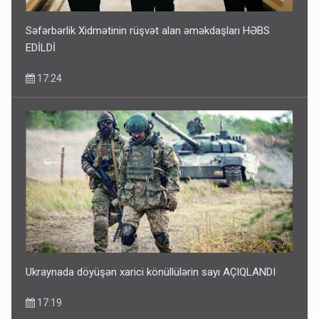
Səfərbərlik Xidmətinin rüşvət alan əməkdaşları HƏBS
EDİLDİ
17:24
Ukraynada döyüşən xarici könüllülərin sayı AÇIQLANDI
17:19