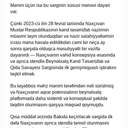
Mənim üçün isə bu sərginin xüsusi mənəvi dəyəri
var.
Çünki 2023-cü ilin 28 fevral tarixində Naxçıvan
Muxtar Respublikasının kənd təsərrüfatı nazirinin
müavini təyin olunduqdan və nazir səlahiyyətlərinin
icrası mənə həvalə edildikdən cəmi bir neçə ay
sonra qarşıda olduqca məsuliyyətli bir vəzifə
dayanırdı — Naxçıvanın vahid konsepsiya əsasında
və ayrıca stendlə Beynəlxalq Kənd Təsərrüfatı və
Qida Sənayesi Sərgisində ilk genişmiqyaslı iştirakını
təşkil etmək.
Bu təşəbbüs məhz mənim tərəfimdən irəli sürülmüş
və Naxçıvanın aqrar potensialının beynəlxalq
platformada daha sistemli və konseptual şəkildə
təqdim olunmasını qarşıya məqsəd qoymuşdu.
Qısa müddət ərzində Bakıda keçiriləcək sərgidə ilk
dəfə Naxçıvanın ayrıca stendlə təmsil olunmasını