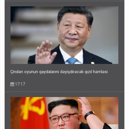
Çindən oyunun qaydalarını dəyişdirəcək qızıl həmləsi
17:17