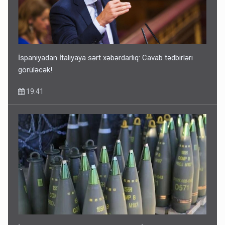
İspaniyadan İtaliyaya sərt xəbərdarlıq: Cavab tədbirləri
görüləcək!
19:41