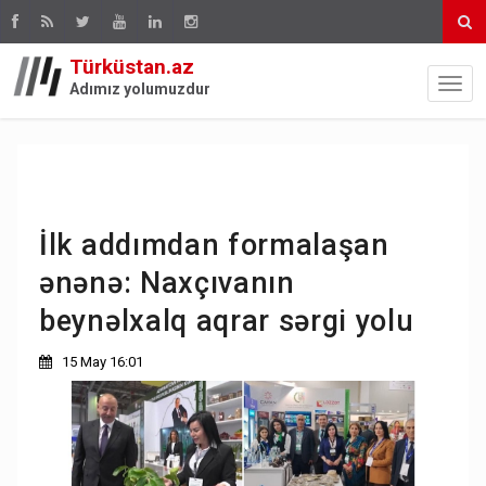
Türküstan.az
Adımız yolumuzdur
İlk addımdan formalaşan
ənənə: Naxçıvanın
beynəlxalq aqrar sərgi yolu
15 May 16:01