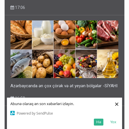
17:06
Azərbaycanda ən çox çörək və ət yeyən bölgələr -SİYAHI
16:50
×
Abunə olaraq ən son xəbərləri izləyin.
Powered by SendPulse
Hə
Yox