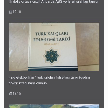
İlk dəfə ortaya çıxdı! Anbarda ABŞ və İsrail silahları tapıldı
19:10
Faiq Ələkbərlinin “Türk xalqları fəlsəfəsi tarixi (qədim
dövr)” kitabı nəşr olunub
18:15