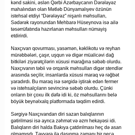
kənd sakini, əslən Qərbi Azərbaycanın Dərələyəz
mahalından olan Mətləb Dünyamalıyev özünün
istehsal etdiyi “Dərələyəz” nişanlı məhsulları,
Sədərək rayonundan Mehbarə Hüseynova isə ailə
təsərrüfatında hazırlanan məhsulları nümayiş
etdirirdi.
Naxçıvan qovurması, yasəmən, kəklikotu və reyhan
mürəbbələri, çaşır, uşqun və digər müalicəvi dağ
bitkiləri ziyarətçilərin xüsusi marağına səbəb olurdu.
Naxçıvanın təbii və orqanik məhsulları digər stendlər
arasında seçilir, insanlarda xüsusi maraq və rəğbət
yaradırdı. Bu maraq isə sərgidə iştirak edən fermer
və istehsalçıların sevincinə səbəb olurdu. Çünki
onların bir çoxu ilk dəfə idi ki, öz məhsullarını belə
böyük beynəlxalq platformada təqdim edirdi.
Sərgiyə Naxçıvandan diri sazan balıqlarının
gətirilməsi isə ayrıca zəhmət və əzm hekayəsi idi.
Balıqların diri halda Bakıya çatdırılması heç də asan
olmamışdı. Təyyarə ilə daşınma zamanı bir neçə