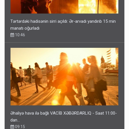
Tərtərdəki hadisənin sirri açıldı: Ər-arvadı yandırıb 15 min
manatı oğurladı
10:46
Əhaliyə hava ilə bağlı VACİB XƏBƏRDARLIQ - Saat 11:00-
dan…
09:15