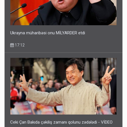
Ukrayna müharibəsi onu MİLYARDER etdi
17:12
Ceki Çan Bakıda çəkiliş zamanı qolunu zədələdi - VİDEO