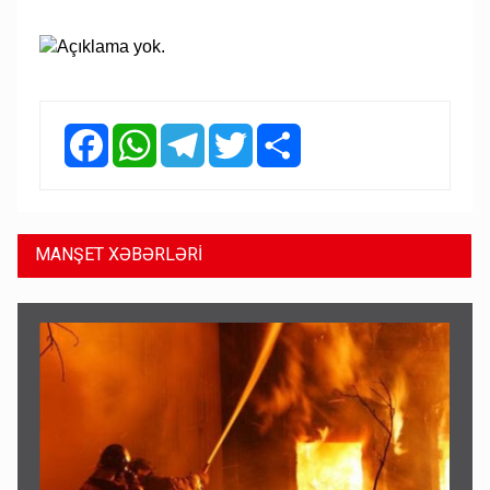
Facebook
WhatsApp
Telegram
Twitter
Share
MANŞET XƏBƏRLƏRİ