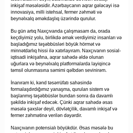
inkişaf məsələsidir. Azərbaycanın aqrar gələcəyi isə
innovasiya, milli istehsal, fermer zəhməti və
beynəlxalq əməkdaşlıq üzərində qurulur.
Bu gün artıq Naxçıvanda çalışmasam da, orada
keçdiyimiz yolu, birlikdə əmək verdiyimiz insanları və
başladığımız təşəbbüsləri böyük hörmət və
minnətdarlıq hissi ilə xatırlayıram. Naxçıvanın sosial-
iqtisadi inkişafına, aqrar sahədə əldə olunan
uğurlara və beynəlxalq platformalarda layiqincə
təmsil olunmasına səmimi qəlbdən sevinirəm.
İnanıram ki, kənd təsərrüfatı sahəsində
formalaşdırdığımız yanaşma, qurulan sistem və
başlanmış təşəbbüslər bundan sonra da davamlı
şəkildə inkişaf edəcək. Çünki aqrar sahədə əsas
məsələ şəxslər deyil, dövlətçilik, davamlı inkişaf və
fermer zəhmətinə verilən dəyərdir.
Naxçıvanın potensialı böyükdür. Əsas məsələ bu