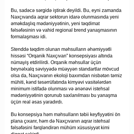
Bu, sadəcə sərgidə iştirak deyildi. Bu, eyni zamanda
Naxçıvanda aqrar sektorun idarə olunmasında yeni
əməkdaşlıq mədəniyyətinin, yeni təqdimat
fəlsəfəsinin və vahid regional brend yanaşmasının
formalaşması idi.
Stenddə təqdim olunan məhsulların əhəmiyyətli
hissəsi “Orqanik Naxçıvan” konsepsiyası altında
nümayiş etdirilirdi. Orqanik məhsullar üçün
beynəlxalq səviyyədə müəyyən standartlar mövcud
olsa da, Naxçıvanın ekoloji baxımdan nisbətən təmiz
mühiti, kənd təsərrüfatında kimyəvi vasitələrdən
minimum istifadə olunması və ənənəvi istehsal
mədəniyyətinin qorunub saxlanılması bu yanaşma
üçün real əsas yaradırdı.
Bu konsepsiya həm məhsulların təbii keyfiyyətini ön
plana çıxarır, həm də Naxçıvanın aqrar istehsal
fəlsəfəsini fərqləndirən mühüm xüsusiyyət kimi