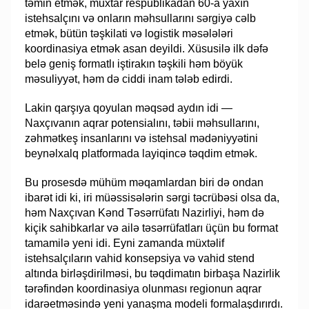
təmin etmək, muxtar respublikadan 60-a yaxın
istehsalçını və onların məhsullarını sərgiyə cəlb
etmək, bütün təşkilati və logistik məsələləri
koordinasiya etmək asan deyildi. Xüsusilə ilk dəfə
belə geniş formatlı iştirakın təşkili həm böyük
məsuliyyət, həm də ciddi inam tələb edirdi.
Lakin qarşıya qoyulan məqsəd aydın idi —
Naxçıvanın aqrar potensialını, təbii məhsullarını,
zəhmətkeş insanlarını və istehsal mədəniyyətini
beynəlxalq platformada layiqincə təqdim etmək.
Bu prosesdə mühüm məqamlardan biri də ondan
ibarət idi ki, iri müəssisələrin sərgi təcrübəsi olsa da,
həm Naxçıvan Kənd Təsərrüfatı Nazirliyi, həm də
kiçik sahibkarlar və ailə təsərrüfatları üçün bu format
tamamilə yeni idi. Eyni zamanda müxtəlif
istehsalçıların vahid konsepsiya və vahid stend
altında birləşdirilməsi, bu təqdimatın birbaşa Nazirlik
tərəfindən koordinasiya olunması regionun aqrar
idarəetməsində yeni yanaşma modeli formalaşdırırdı.