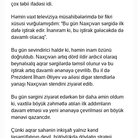
çox təbii ifadəsi idi.
Həmin vaxt televiziya müsahibələrimdə bir fikri
xüsusi vurğulamışdım: “Bu gün Naxçıvan sərgidə ilk
dəfə iştirak edir. İnanıram ki, bu iştirak gələcəkdə də
davamlı olacaq”.
Bu gün sevindirici haldır ki, həmin inam özünü
doğruldub. Naxçıvan artıq dörd ildir ardıcıl olaraq
beynəlxalq aqrar sərgilərdə təmsil olunur və bu
iştirak artıq davamlı ənənəyə çevrilib. Bu il də
Prezident İlham Əliyev və ailəsi digər stendlərlə
yanaşı Naxçıvan stendini ziyarət edib.
Bu gün sərgini ziyarət edərkən bir daha əmin oldum
ki, vaxtilə böyük zəhmətlə atılan ilk addımların
davam etməsi və yeni ənənəyə çevrilməsi ən böyük
mənəvi qazancdır.
Çünki aqrar sahənin inkişafı yalnız kənd
təsərrüfatının deyil, bütövlükdə dövlətin strateji