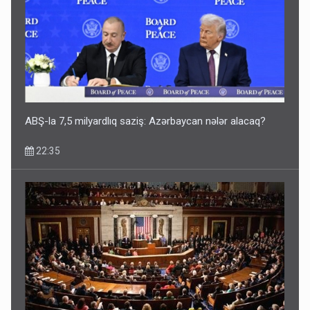
Geri çağırılan səfir Abel Məhərrəmovun oğludur - DOSYE
14:07
ABŞ-la 7,5 milyardlıq saziş: Azərbaycan nələr alacaq?
22:35
Media və Yayım Şurasına əlavə hüquq və vəzifələr verilib
13:24