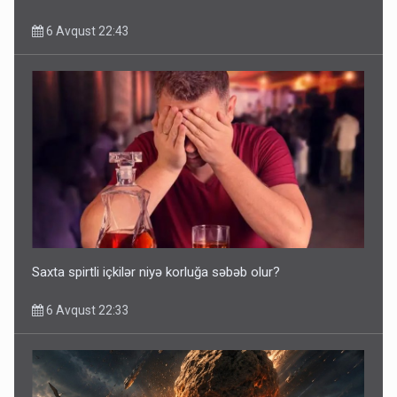
6 Avqust 22:43
Saxta spirtli içkilər niyə korluğa səbəb olur?
6 Avqust 22:33