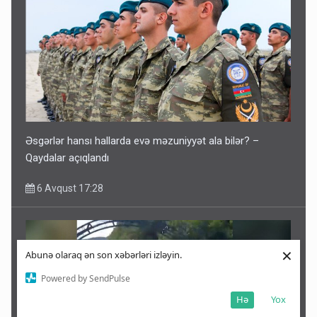
Əsgərlər hansı hallarda evə məzuniyyət ala bilər? –
Qaydalar açıqlandı
6 Avqust 17:28
×
Abunə olaraq ən son xəbərləri izləyin.
Powered by SendPulse
Hə
Yox