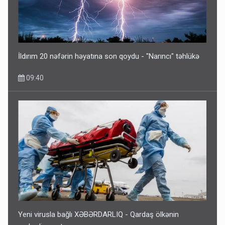
Əhaliyə hava ilə bağlı VACİB XƏBƏRDARLIQ - Saat 11:00-
dan…
09:15
İldırım 20 nəfərin həyatına son qoydu - "Narıncı" təhlükə
09:40
ŞOK! David Seliverstov ölkədən qaçdı
6 Avqust 14:14
Yeni virusla bağlı XƏBƏRDARLIQ - Qardaş ölkənin