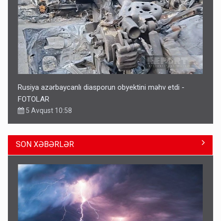
Rusiya azərbaycanlı diasporun obyektini məhv etdi -
FOTOLAR
5 Avqust 10:58
SON XƏBƏRLƏR