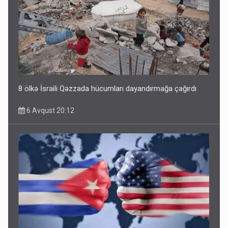
8 ölkə İsraili Qəzzada hücumları dayandırmağa çağırdı
6 Avqust 20:12