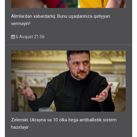
Alimlərdən xəbərdarlıq: Bunu uşaqlarınıza qətiyyən
verməyin!
6 Avqust 21:36
Zelenski: Ukrayna və 10 ölkə birgə antiballistik sistem
hazırlayır