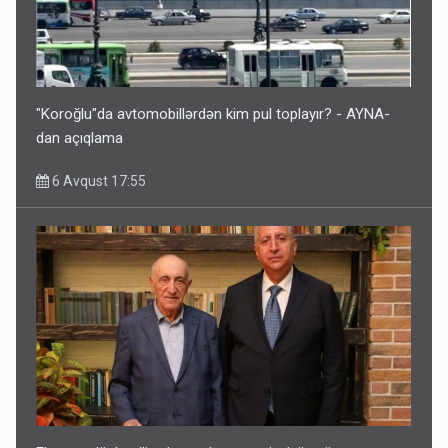
"Koroğlu"da avtomobillərdən kim pul toplayır? - AYNA-
dan açıqlama
6 Avqust 17:55