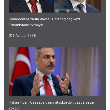
Parlamentdə xəritə davası: Qarabağ heç vaxt
Ermənistanın olmayıb
6 Avqust 17:38
Hakan Fidan: Qəzzada daimi atəşkəsdən başqa seçim
yoxdur