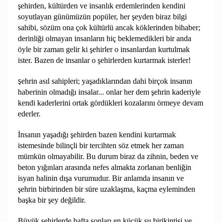
şehirden, kültürden ve insanlık erdemlerinden kendini
soyutlayan günümüzün popüler, her şeyden biraz bilgi
sahibi, sözüm ona çok kültürlü ancak köklerinden bihaber;
derinliği olmayan insanların hiç beklemedikleri bir anda
öyle bir zaman gelir ki şehirler o insanlardan kurtulmak
ister. Bazen de insanlar o şehirlerden kurtarmak isterler!
ehrin asıl sahipleri; yaşadıklarından dahi birçok insanın
Ş
haberinin olmadığı insalar... onlar her dem şehrin kaderiyle
kendi kaderlerini ortak gördükleri kozalarını örmeye devam
ederler.
İnsanın yaşadığı şehirden bazen kendini kurtarmak
istemesinde bilinçli bir tercihten söz etmek her zaman
mümkün olmayabilir. Bu durum biraz da zihnin, beden ve
beton yığınları arasında nefes almakta zorlanan benliğin
isyan halinin dışa vurumudur. Bir anlamda insanın ve
şehrin birbirinden bir süre uzaklaşma, kaçma eyleminden
başka bir şey değildir.
Büyük şehirlerde hafta sonları en küçük su birikintisi ve