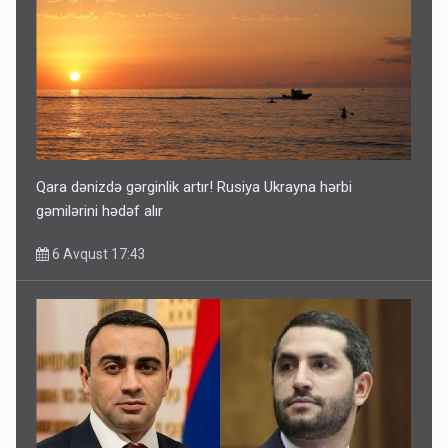
Qara dənizdə gərginlik artır! Rusiya Ukrayna hərbi
gəmilərini hədəf alır
6 Avqust 17:43