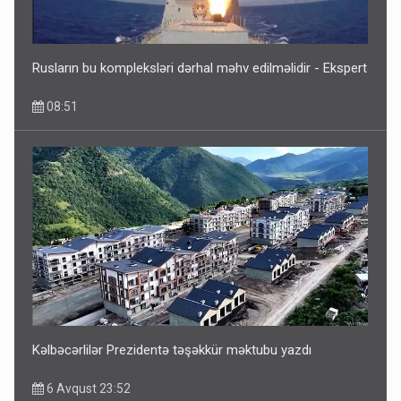
Rusların bu kompleksləri dərhal məhv edilməlidir - Ekspert
08:51
Kəlbəcərlilər Prezidentə təşəkkür məktubu yazdı
6 Avqust 23:52