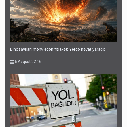
Dinozavrları məhv edən fəlakət: Yerdə həyat yaradıb
6 Avqust 22:16