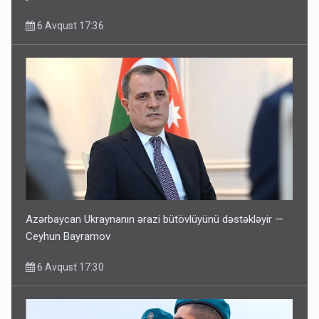
6 Avqust 17:36
Azərbaycan Ukraynanın ərazi bütövlüyünü dəstəkləyir —
Ceyhun Bayramov
6 Avqust 17:30