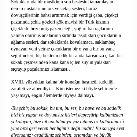
Sokaklarında bir musikinin son bestesini tamamlayan
demirci ustalarının örs ve çekiç sesleri, horoz
dövüşçülerinin bahsi arttırmak için verdiği çaba, çiçekçi
pazarında şehla gözleri gök mavisi bir Türk kızının
çiçeklerle bezenmiş pazen eteği, yoğurt bakraçlarının
yanına oturmuş analarının sırtında taşıdıkları çocuklarının
ağlama sesleri, dar sokaklarda kovalamaca, saklambaç
oynayan yeni yetme çocukların bir o yana bir bu yana
seğirtmeleri, hiç beklenmedik bir anda karışınıza çıkan bir
sokak çeşmesinden kana kana içilen suyun yalaktan
sıçrayıp paçalarınızı ıslatması…
XVIII. yüzyıldan kalma bir konağın haşmetli sadeliği,
zarafeti ve albeniliyi… Kim istemez ki böyle şehirlerde
yaşamayı, engin âlemlerde rüyaya dalmayı.
/Bu şehir, bu sokak, bu tını, bu ses, bu hava ve bu sadelik
bizi biz yapan ve doyumsuz hisleri depreştirip kalbimizden
yakalayan, bize ait unutulmaya yüz tutmuş öz kültürümüzü
yine bize geri veren benliğimiz değil midir? Bu soruya evet
diyorsanız yaşadığınız şehirden, ortamdan ve büyük