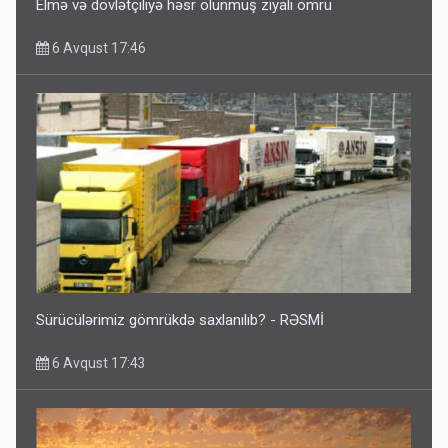
Elmə və dövlətçiliyə həsr olunmuş ziyalı ömrü
6 Avqust 17:46
Sürücülərimiz gömrükdə saxlanılıb? - RƏSMİ
6 Avqust 17:43