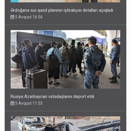
Ərdoğana sui-qəsd planının iştirakçısı detalları açıqladı
5 Avqust 16:56
Rusiya Azərbaycan vətədaşlarını deport etdi
5 Avqust 11:53