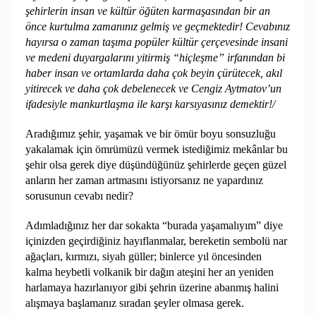
şehirlerin insan ve kültür öğüten karmaşasından bir an
önce kurtulma zamanınız gelmiş ve geçmektedir! Cevabınız
hayırsa o zaman taşıma popüler kültür çerçevesinde insani
ve medeni duyargalarını yitirmiş “hiçleşme” irfanından bi
haber insan ve ortamlarda daha çok beyin çürütecek, akıl
yitirecek ve daha çok debelenecek ve Cengiz Aytmatov’un
ifadesiyle mankurtlaşma ile karşı karsıyasınız demektir!/
Aradığımız şehir, yaşamak ve bir ömür boyu sonsuzluğu
yakalamak için ömrümüzü vermek istediğimiz mekânlar bu
şehir olsa gerek diye düşündüğünüz şehirlerde geçen güzel
anların her zaman artmasını istiyorsanız ne yapardınız
sorusunun cevabı nedir?
Adımladığınız her dar sokakta “burada yaşamalıyım” diye
içinizden geçirdiğiniz hayıflanmalar, bereketin sembolü nar
ağaçları, kırmızı, siyah güller; binlerce yıl öncesinden
kalma heybetli volkanik bir dağın ateşini her an yeniden
harlamaya hazırlanıyor gibi şehrin üzerine abanmış halini
alışmaya başlamanız sıradan şeyler olmasa gerek.