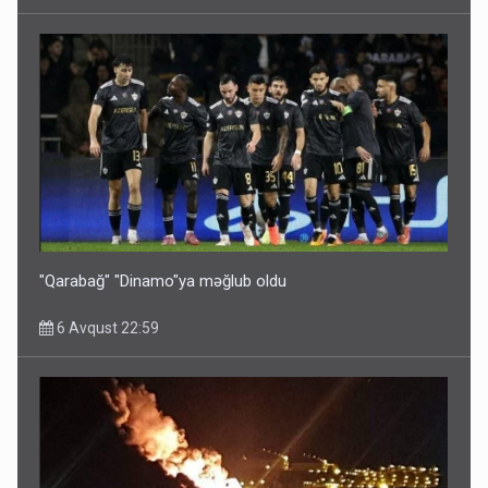
"Qarabağ" "Dinamo"ya məğlub oldu
6 Avqust 22:59