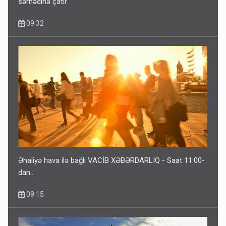
sərhədinə çatır
09:32
Bu ölkələrə şəxsiyyət vəsiqəsi ilə gedə biləcəksiniz -
SİYAHI
6 Avqust 10:53
Əhaliyə hava ilə bağlı VACİB XƏBƏRDARLIQ - Saat 11:00-
dan…
09:15