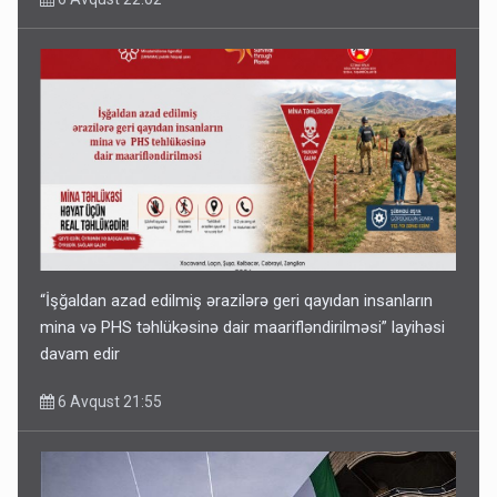
“İşğaldan azad edilmiş ərazilərə geri qayıdan insanların
mina və PHS təhlükəsinə dair maarifləndirilməsi” layihəsi
davam edir
6 Avqust 21:55