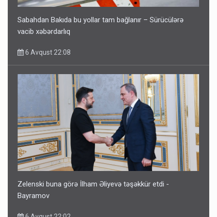
Sabahdan Bakıda bu yollar tam bağlanır – Sürücülərə
vacib xəbərdarlıq
6 Avqust 22:08
Zelenski buna görə İlham Əliyevə təşəkkür etdi -
Bayramov
6 Avqust 22:02