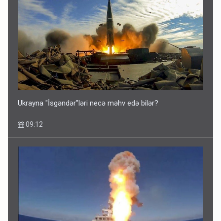
Ukrayna "İsgəndər"ləri necə məhv edə bilər?
09:12