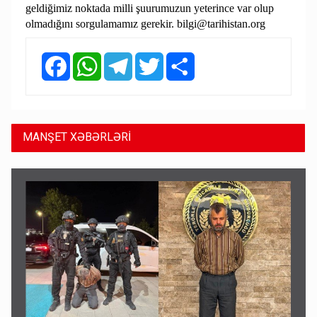
geldiğimiz noktada milli şuurumuzun yeterince var olup
olmadığını sorgulamamız gerekir.
bilgi@tarihistan.org
Facebook
WhatsApp
Telegram
Twitter
Share
MANŞET XƏBƏRLƏRİ