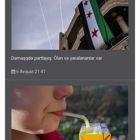
Dəməşqdə partlayış: Ölən və yaralananlar var
6 Avqust 21:41