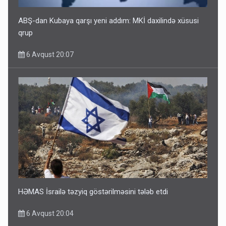
ABŞ-dan Kubaya qarşı yeni addım: MKİ daxilində xüsusi
qrup
6 Avqust 20:07
HƏMAS İsrailə təzyiq göstərilməsini tələb etdi
6 Avqust 20:04