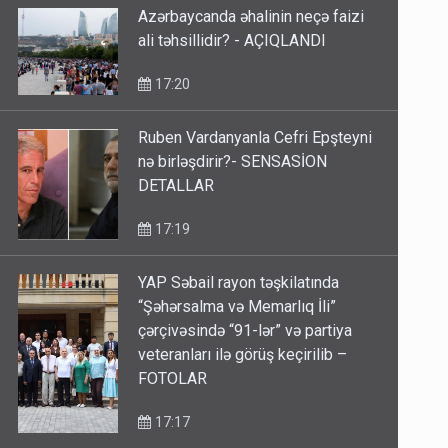
Azərbaycanda əhalinin neçə faizi
ali təhsillidir? - AÇIQLANDI
17:20
Ruben Vardanyanla Cefri Epşteyni
nə birləşdirir?- SENSASİON
DETALLAR
17:19
YAP Səbail rayon təşkilatında
“Şəhərsalma və Memarlıq İli”
çərçivəsində “91-lər” və partiya
veteranları ilə görüş keçirilib –
FOTOLAR
17:17