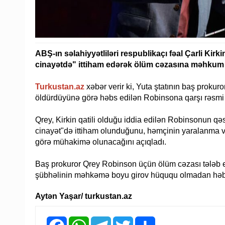
ABŞ-ın səlahiyyətliləri respublikaçı fəal Çarli Kir
cinayətdə" ittiham edərək ölüm cəzasına məhkum ed
Turkustan.az
xəbər verir ki, Yuta ştatının baş prokur
öldürdüyünə görə həbs edilən Robinsona qarşı rəsmi i
Qrey, Kirkin qatili olduğu iddia edilən Robinsonun qə
cinayət"də ittiham olunduğunu, həmçinin yaralanma v
görə mühakimə olunacağını açıqladı.
Baş prokuror Qrey Robinson üçün ölüm cəzası tələb etd
şübhəlinin məhkəmə boyu girov hüququ olmadan həbsd
Aytən Yaşar/ turkustan.az
Facebook
WhatsApp
Telegram
Twitter
Share