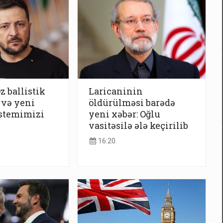
z ballistik
Laricaninin
 və yeni
öldürülməsi barədə
istemimizi
yeni xəbər: Oğlu
vasitəsilə ələ keçirilib
16:20