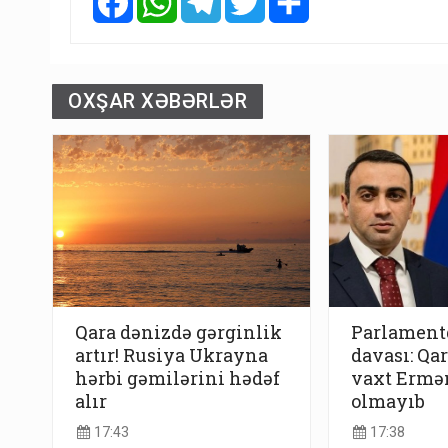
OXŞAR XƏBƏRLƏR
Qara dənizdə gərginlik
Parlamentd
artır! Rusiya Ukrayna
davası: Qa
hərbi gəmilərini hədəf
vaxt Ermə
alır
olmayıb
17:43
17:38