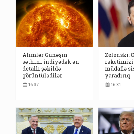
Alimlər Günəşin
Zelenski: Ö
səthini indiyədək ən
raketimizi
detallı şəkildə
müdafiə s
görüntülədilər
yaradırıq
16:37
16:31