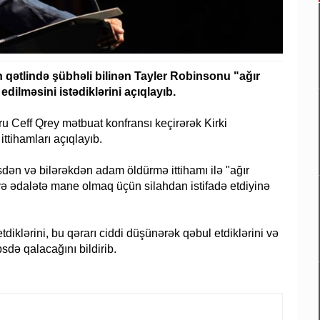
kin qətlində şübhəli bilinən Tayler Robinsonu "ağır
ilməsini istədiklərini açıqlayıb.
oru Ceff Qrey mətbuat konfransı keçirərək Kirki
ttihamları açıqlayıb.
sdən və bilərəkdən adam öldürmə ittihamı ilə "ağır
ə ədalətə mane olmaq üçün silahdan istifadə etdiyinə
iklərini, bu qərarı ciddi düşünərək qəbul etdiklərini və
ə qalacağını bildirib.