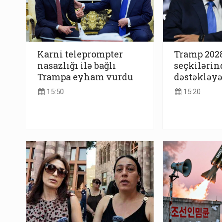
Karni teleprompter
Tramp 2028
nasazlığı ilə bağlı
seçkilərin
Trampa eyham vurdu
dəstəkləyə
15:50
15:20