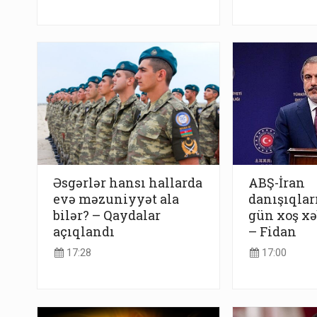
Əsgərlər hansı hallarda
ABŞ-İran
evə məzuniyyət ala
danışıqlar
bilər? – Qaydalar
gün xoş xə
açıqlandı
– Fidan
17:28
17:00