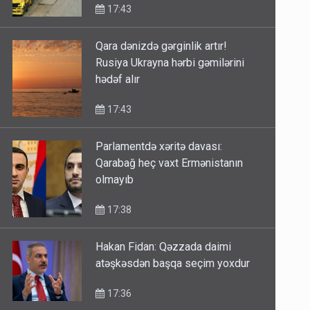
17:43
Qara dənizdə gərginlik artır!
Rusiya Ukrayna hərbi gəmilərini
hədəf alır
17:43
Parlamentdə xəritə davası:
Qarabağ heç vaxt Ermənistanın
olmayıb
17:38
Hakan Fidan: Qəzzada daimi
atəşkəsdən başqa seçim yoxdur
17:36