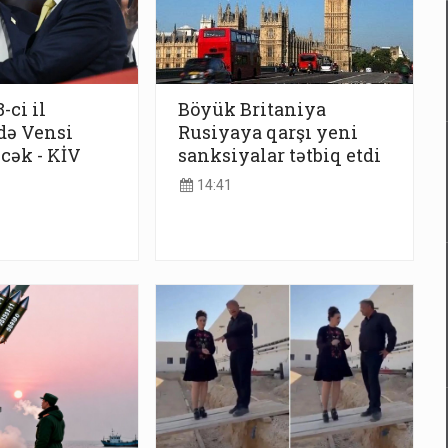
-ci il
Böyük Britaniya
də Vensi
Rusiyaya qarşı yeni
cək - KİV
sanksiyalar tətbiq etdi
14:41