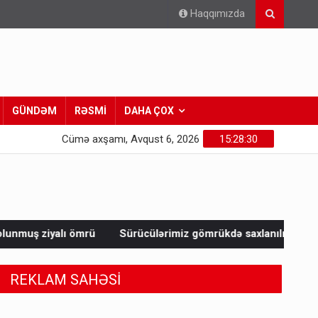
Haqqımızda
GÜNDƏM
RƏSMİ
DAHA ÇOX
Cümə axşamı, Avqust 6, 2026
15:28:32
Sürücülərimiz gömrükdə saxlanılıb? - RƏSMİ
Qara dənizdə
REKLAM SAHƏSİ