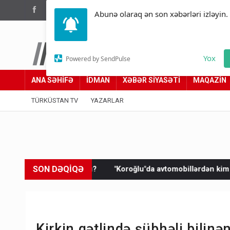
(012) 449 94 05
Abunə olaraq ən son xəbərləri izləyin.
Türküstan.az
Yox
Powered by SendPulse
Adımız yolumuzdur
ANA SƏHİFƏ
İDMAN
XƏBƏR SİYASƏTİ
MAQAZİN
TÜRKÜSTAN TV
YAZARLAR
SON DƏQİQƏ
yazdı?
"Koroğlu"da avtomobillərdən kim pul toplayır? - AYNA
Kirkin qətlində şübhəli bilin