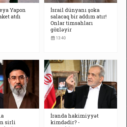
reya Yapon
İsrail dünyanı şoka
aket atdı
salacaq bir addım atır!
Onlar timsahları
gözləyir
13:40
la
İranda hakimiyyət
 sirli
kimdədir? -