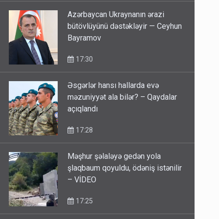
Azərbaycan Ukraynanın ərazi
bütövlüyünü dəstəkləyir — Ceyhun
Bayramov
17:30
Əsgərlər hansı hallarda evə
məzuniyyət ala bilər? – Qaydalar
açıqlandı
17:28
Məşhur şəlaləyə gedən yola
şlaqbaum qoyuldu, ödəniş istənilir
– VİDEO
17:25