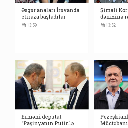
Əsgər anaları İrəvanda
Şimali Ko
etiraza başladılar
dənizinə r
13:59
13:52
Erməni deputat:
Pezeşkian
“Paşinyanın Putinlə
Müctəbanın