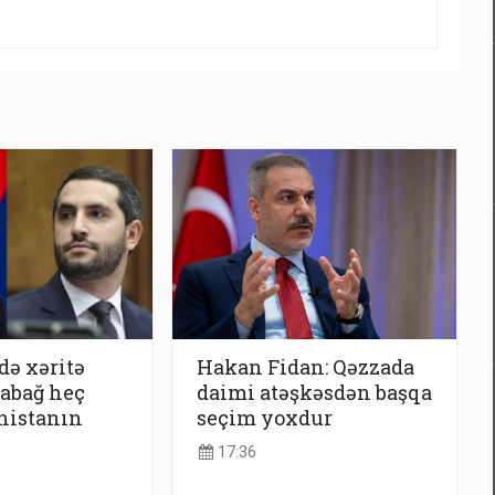
ə xəritə
Hakan Fidan: Qəzzada
rabağ heç
daimi atəşkəsdən başqa
nistanın
seçim yoxdur
17:36