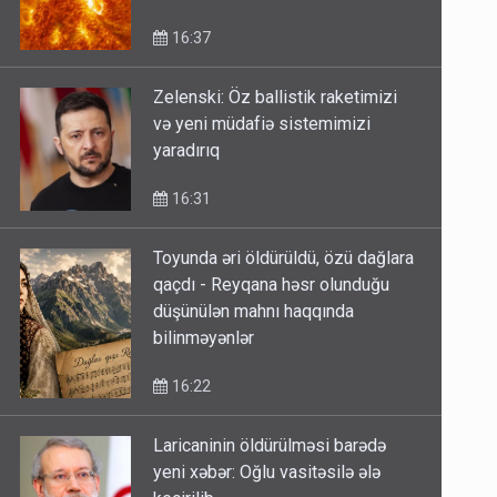
16:37
Zelenski: Öz ballistik raketimizi
və yeni müdafiə sistemimizi
yaradırıq
16:31
Toyunda əri öldürüldü, özü dağlara
qaçdı - Reyqana həsr olunduğu
düşünülən mahnı haqqında
bilinməyənlər
16:22
Laricaninin öldürülməsi barədə
yeni xəbər: Oğlu vasitəsilə ələ