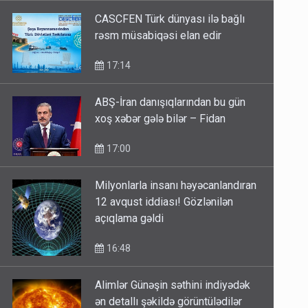
CASCFEN Türk dünyası ilə bağlı
rəsm müsabiqəsi elan edir
17:14
ABŞ-İran danışıqlarından bu gün
xoş xəbər gələ bilər – Fidan
17:00
Milyonlarla insanı həyəcanlandıran
12 avqust iddiası! Gözlənilən
açıqlama gəldi
16:48
Alimlər Günəşin səthini indiyədək
ən detallı şəkildə görüntülədilər