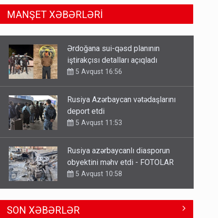
MANŞET XƏBƏRLƏRİ
Rusiya Azərbaycan vətədaşlarını
deport etdi
5 Avqust 11:53
Rusiya azərbaycanlı diasporun
obyektini məhv etdi - FOTOLAR
5 Avqust 10:58
Bu tarixdən HAVALAR DƏYİŞİR -
İSTİLƏR BİTİR
4 Avqust 22:04
ŞOK! David Seliverstov ölkədən
SON XƏBƏRLƏR
qaçdı