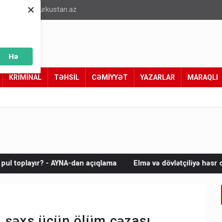
×
info@turkustan.az
Hə
KRİMİNAL
TƏHSİL
CƏMİYYƏT
YAZARLAR
MARAQLI
-dan açıqlama
Elmə və dövlətçiliyə həsr olunmuş ziyalı ömrü
ən şəxs üçün ölüm cəzası