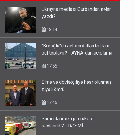
14:14
Ukrayna mediası Qurbandan nələr
yazdı?
Bu ölkələrə şəxsiyyət vəsiqəsi ilə
gedə biləcəksiniz - SİYAHI
18:14
10:53
"Koroğlu"da avtomobillərdən kim
pul toplayır? - AYNA-dan açıqlama
Ərdoğana sui-qəsd planının
iştirakçısı detalları açıqladı
17:55
5 Avqust 16:56
Elmə və dövlətçiliyə həsr olunmuş
ziyalı ömrü
17:46
Sürücülərimiz gömrükdə
saxlanılıb? - RƏSMİ