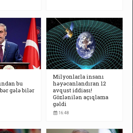
Milyonlarla insanı
ından bu
həyəcanlandıran 12
bər gələ bilər
avqust iddiası!
Gözlənilən açıqlama
gəldi
16:48